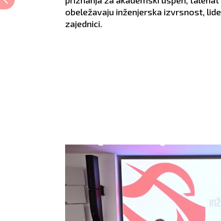
priznanja za akademski uspeh, talenat i
obeležavaju inženjerska izvrsnost, li
zajednici.