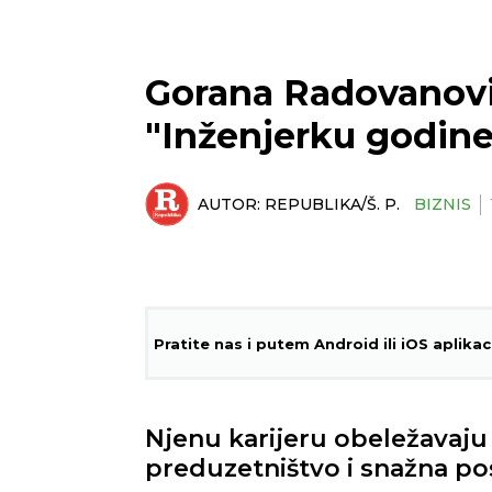
Gorana Radovanovi
"Inženjerku godine"
AUTOR:
REPUBLIKA/Š. P.
BIZNIS
Pratite nas i putem Android ili iOS aplikac
Njenu karijeru obeležavaju 
preduzetništvo i snažna po