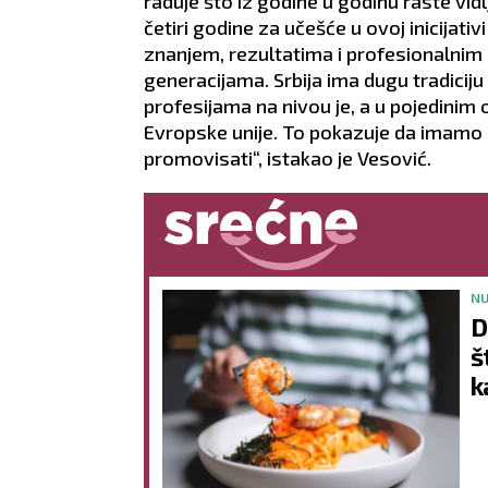
raduje što iz godine u godinu raste vid
četiri godine za učešće u ovoj inicijativ
znanjem, rezultatima i profesionalnim 
generacijama. Srbija ima dugu tradicij
profesijama na nivou je, a u pojedinim
Evropske unije. To pokazuje da imamo sn
promovisati“, istakao je Vesović.
NU
D
š
k