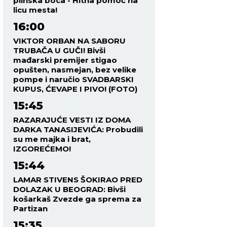
plinska boca - Hitna pomoć na
licu mesta!
16:00
VIKTOR ORBAN NA SABORU
TRUBAČA U GUČI! Bivši
mađarski premijer stigao
opušten, nasmejan, bez velike
pompe i naručio SVADBARSKI
KUPUS, ĆEVAPE I PIVO! (FOTO)
15:45
RAZARAJUĆE VESTI IZ DOMA
DARKA TANASIJEVIĆA: Probudili
su me majka i brat,
IZGOREĆEMO!
15:44
LAMAR STIVENS ŠOKIRAO PRED
DOLAZAK U BEOGRAD: Bivši
košarkaš Zvezde ga sprema za
Partizan
15:35