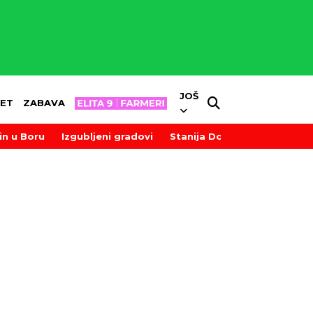
JOŠ
ET
ZABAVA
in u Boru
Izgubljeni gradovi
Stanija Dobrojević