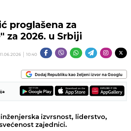
ć proglašena za
 za 2026. u Srbiji
11.06.2026
10:40
Dodaj Republiku kao željeni izvor na Googlu
ija
inženjerska izvrsnost, liderstvo,
svećenost zajednici.