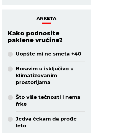
ANKETA
Kako podnosite
paklene vrućine?
Uopšte mi ne smeta +40
Boravim u isključivo u
klimatizovanim
prostorijama
Što više tečnosti i nema
frke
Jedva čekam da prođe
leto