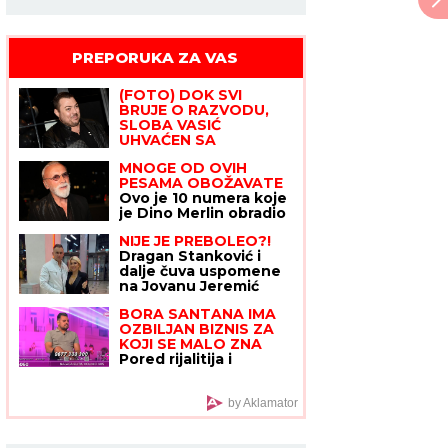
PREPORUKA ZA VAS
(FOTO) DOK SVI
BRUJE O RAZVODU,
SLOBA VASIĆ
UHVAĆEN SA
STARLETOM
Isplivala
MNOGE OD OVIH
zajednička fotografija,
PESAMA OBOŽAVATE
zajedno ispod šatora
Ovo je 10 numera koje
je Dino Merlin obradio
od stranih izvođača -
NIJE JE PREBOLEO?!
ostaćete u čudu kad
Dragan Stanković i
vidite spisak
dalje čuva uspomene
na Jovanu Jeremić
nakon veridbe sa
BORA SANTANA IMA
novom devojkom
OZBILJAN BIZNIS ZA
KOJI SE MALO ZNA
Pored rijalitija i
voditeljstva novac mu
kaplje i od ovog posla:
"Ljudi mi dolaze
by Aklamator
svakodnevno"