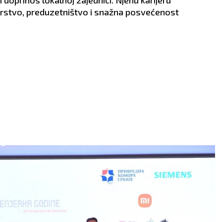
 doprinos lokalnoj zajednici. Njenu karijeru
derstvo, preduzetništvo i snažna posvećenost