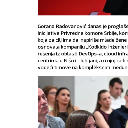
Gorana Radovanović danas je proglašena
inicijative Privredne komore Srbije, ko
koja za cilj ima da inspiriše mlade žene 
osnovala kompaniju „Kodkido Inženjeri
rešenja iz oblasti DevOps-a, cloud inf
centrima u Nišu i LJubljani, a u njoj ra
vodeći timove na kompleksnim međuna