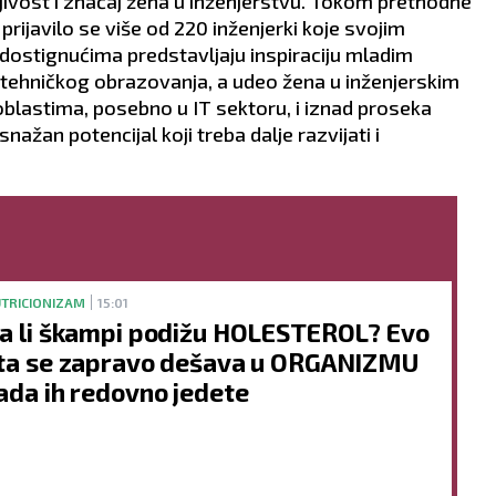
ljivost i značaj žena u inženjerstvu. Tokom prethodne
i prijavilo se više od 220 inženjerki koje svojim
dostignućima predstavljaju inspiraciju mladim
u tehničkog obrazovanja, a udeo žena u inženjerskim
 oblastima, posebno u IT sektoru, i iznad proseka
ažan potencijal koji treba dalje razvijati i
TRICIONIZAM
15:01
a li škampi podižu HOLESTEROL? Evo
ta se zapravo dešava u ORGANIZMU
ada ih redovno jedete