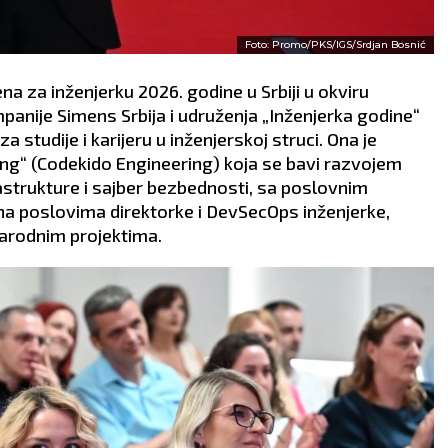
Foto: Promo/PKS/IGS/Srdjan Bosnić
 za inženjerku 2026. godine u Srbiji u okviru
mpanije Simens Srbija i udruženja „Inženjerka godine“
za studije i karijeru u inženjerskoj struci. Ona je
ng“ (Codekido Engineering) koja se bavi razvojem
rastrukture i sajber bezbednosti, sa poslovnim
di na poslovima direktorke i DevSecOps inženjerke,
rodnim projektima.