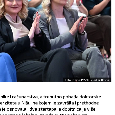
Foto: Promo/PKS/IGS/Srdjan Bosnić
hnike i računarstva, a trenutno pohađa doktorske
rziteta u Nišu, na kojem je završila i prethodne
e osnovala i dva startapa, a dobitnica je više