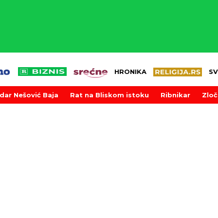
HRONIKA
SV
dar Nešović Baja
Rat na Bliskom istoku
Ribnikar
Zloč