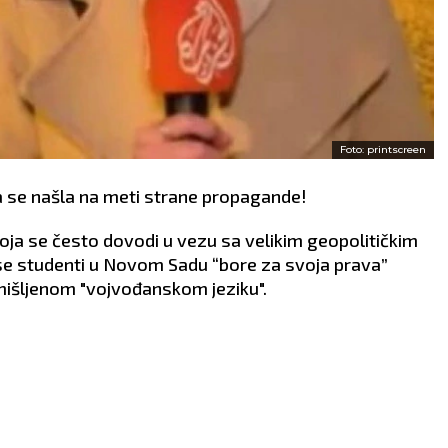
Foto: printscreen
a se našla na meti strane propagande!
 koja se često dovodi u vezu sa velikim geopolitičkim
a se studenti u Novom Sadu “bore za svoja prava”
zmišljenom "vojvođanskom jeziku".