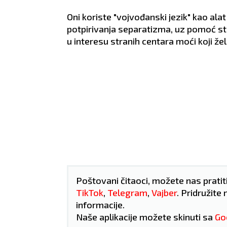
za flert.
partnerom.
druš
obro.
ZDRAVLJE:
Stabilno.
ZDRA
Oni koriste "vojvođanski jezik" kao ala
tego
potpirivanja separatizma, uz pomoć st
u interesu stranih centara moći koji žel
Poštovani čitaoci, možete nas pratit
TikTok
,
Telegram
,
Vajber
. Pridružite 
informacije.
Naše aplikacije možete skinuti sa
Go