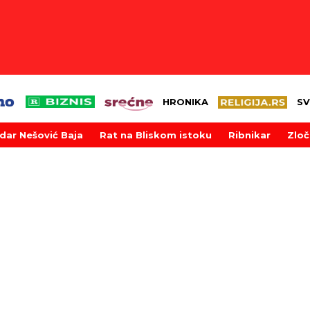
HRONIKA
SV
dar Nešović Baja
Rat na Bliskom istoku
Ribnikar
Zloč