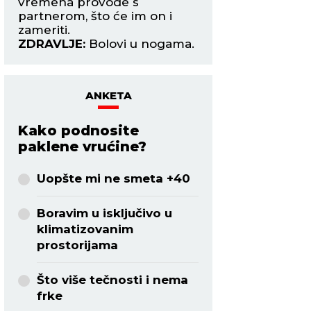
ože
vremena provode s
inteligencijom.
partnerom, što će im on i
ZDRAVLJE:
Pojača
.
zameriti.
nervoza.
ZDRAVLJE:
Bolovi u nogama.
ANKETA
Kako podnosite
paklene vrućine?
Uopšte mi ne smeta +40
Boravim u isključivo u
klimatizovanim
prostorijama
Što više tečnosti i nema
frke