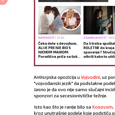
ISPOVESTI
21:01
ZANIMLJIVOSTI
19:0
Čeka dete s devojkom,
Da li treba spuštat
ALI JE PRE NJE BIO S
ROLETNE do kraja
NJENOM MAJKOM:
spavanje? Stručnj
Porodična priča sa šok-
otkrili kako to uti
obrtom podelila javnost
san i jutarnje buđ
Antisrpska opozicija u
Vojvodini
, uz po
"vojvođanski jezik" da podstakne podelu
Jasno je da ovo nije samo slučajni inci
sponzori za secesionističke težnje.
Isto kao što je ranije bilo sa
Kosovom
,
kroz unutrašnje podele koje podstiču poli