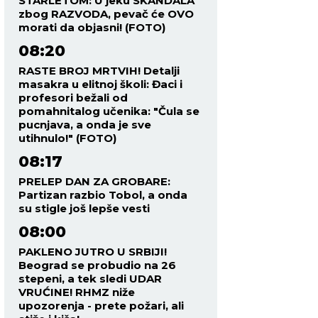
STARLETOM: U jeku SKANDALA
zbog RAZVODA, pevač će OVO
morati da objasni! (FOTO)
08:20
RASTE BROJ MRTVIH! Detalji
masakra u elitnoj školi: Đaci i
profesori bežali od
pomahnitalog učenika: "Čula se
pucnjava, a onda je sve
utihnulo!" (FOTO)
08:17
PRELEP DAN ZA GROBARE:
Partizan razbio Tobol, a onda
su stigle još lepše vesti
08:00
PAKLENO JUTRO U SRBIJI!
Beograd se probudio na 26
stepeni, a tek sledi UDAR
VRUĆINE! RHMZ niže
upozorenja - prete požari, ali