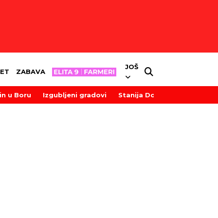
JOŠ
ET
ZABAVA
in u Boru
Izgubljeni gradovi
Stanija Dobrojević