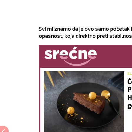
Svi mi znamo da je ovo samo početak i d
opasnost, koja direktno preti stabilnos
SL
Č
P
H
g