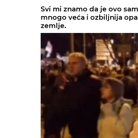
Svi mi znamo da je ovo samo
mnogo veća i ozbiljnija opa
zemlje.