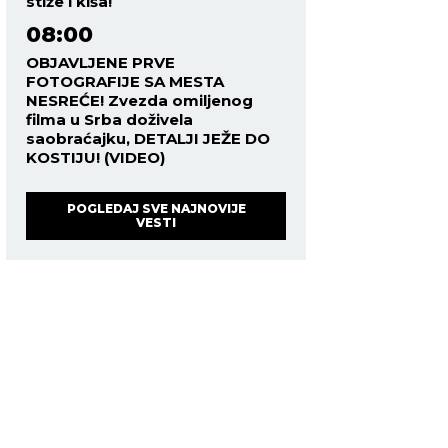
stiže i kiša!
08:00
OBJAVLJENE PRVE
FOTOGRAFIJE SA MESTA
NESREĆE! Zvezda omiljenog
filma u Srba doživela
saobraćajku, DETALJI JEŽE DO
KOSTIJU! (VIDEO)
POGLEDAJ SVE NAJNOVIJE
VESTI