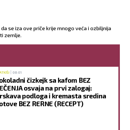
a se iza ove priče krije mnogo veća i ozbiljnija
ti zemlje.
ATKIŠI
08:01
okoladni čizkejk sa kafom BEZ
EČENJA osvaja na prvi zalogaj:
rskava podloga i kremasta sredina
otove BEZ RERNE (RECEPT)