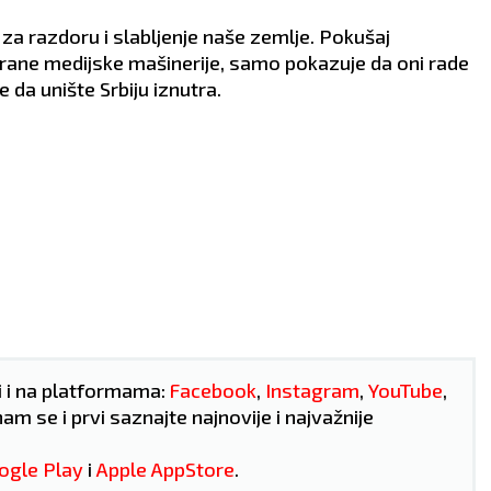
tvenom skupu.
Naizgled bezazlen flert m
VLJE:
Reumatske
prerasti u ozbiljnu vezu.
t za razdoru i slabljenje naše zemlje. Pokušaj
be.
ZDRAVLJE:
Loša cirkulacija
rane medijske mašinerije, samo pokazuje da oni rade
e da unište Srbiju iznutra.
i i na platformama:
Facebook
,
Instagram
,
YouTube
,
nam se i prvi saznajte najnovije i najvažnije
ogle Play
i
Apple AppStore
.