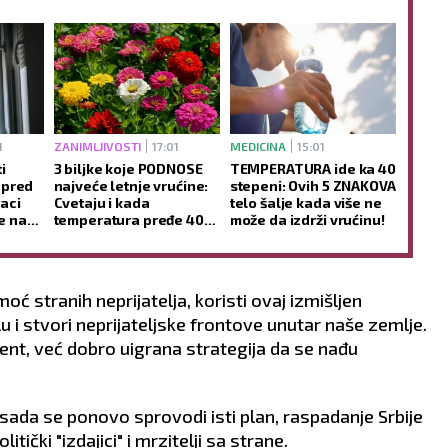
1
ZANIMLJIVOSTI
17:01
MEDICINA
15:01
i
3 biljke koje PODNOSE
TEMPERATURA ide ka 40
 pred
najveće letnje vrućine:
stepeni: Ovih 5 ZNAKOVA
aci
Cvetaju i kada
telo šalje kada više ne
če na
temperatura pređe 40
može da izdrži vrućinu!
enje
STEPENI
moć stranih neprijatelja, koristi ovaj izmišljen
 i stvori neprijateljske frontove unutar naše zemlje.
dent, već dobro uigrana strategija da se nađu
 sada se ponovo sprovodi isti plan, raspadanje Srbije
tički "izdajici" i mrzitelji sa strane.