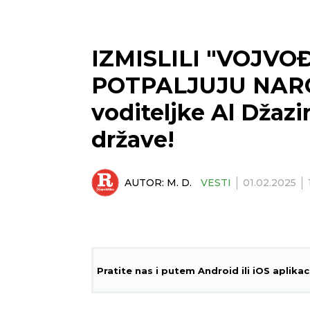
IZMISLILI "VOJVO
POTPALJUJU NAROD
voditeljke Al Džazi
države!
AUTOR:
M. D.
VESTI
01.02.2025
Pratite nas i putem Android ili iOS aplikac