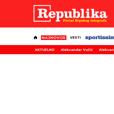
VESTI
AKTUELNO
Aleksandar Vučić
Aleksan