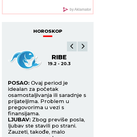
godine, OVO ne smeju
da rade - običaji koje
Srbi vekovima poštuju
by Aklamator
HOROSKOP
A
RIBE
O
19.2 - 20.3
21.3
ave
POSAO:
Ovaj period je
POSAO:
Trudite s
idealan za početak
poslovni stres ne 
osamostaljivanja ili saradnje s
kuću jer će emocije
prijateljima. Problem u
pojačane i lako m
pregovorima u vezi s
nesporazuma s naj
e
finansijama.
LJUBAV:
Slobodni
LJUBAV:
Zbog previše posla,
mogli bi danas da
ljubav ste stavili po strani.
osobu koja će ih os
Zauzeti, takođe, malo
harizmom, humor