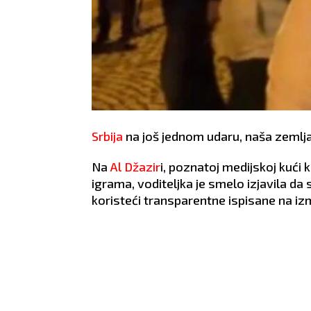
Srbija
na još jednom udaru, naša zemlj
Na
Al Džazir
i, poznatoj medijskoj kući
igrama, voditeljka je smelo izjavila d
koristeći transparentne ispisane na i