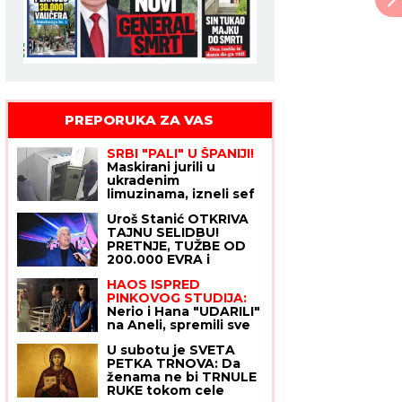
PREPORUKA ZA VAS
SRBI "PALI" U ŠPANIJI!
Maskirani jurili u
ukradenim
limuzinama, izneli sef
iz banke, pa dolijali u
Uroš Stanić OTKRIVA
MEGA-AKCIJI policije:
TAJNU SELIDBU!
Ojadili 9 provincija za
PRETNJE, TUŽBE OD
desetine hiljada evra!
200.000 EVRA i
USLOVI za Elitu 10
HAOS ISPRED
ŠOKIRALI JAVNOST
PINKOVOG STUDIJA:
Nerio i Hana "UDARILI"
na Aneli, spremili sve
dokaze protiv nje!
U subotu je SVETA
PETKA TRNOVA: Da
ženama ne bi TRNULE
RUKE tokom cele