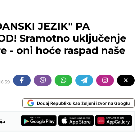
ĐANSKI JEZIK" PA
! Sramotno uključenje
re - oni hoće raspad naše
16:59
Dodaj Republiku kao željeni izvor na Googlu
ija