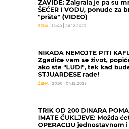
ZAVIDE: Zaigrala je pa su mn
ŠEĆER I VODU, ponude za b
"pršte" (VIDEO)
ŽENA
12:40
26.12.2023
NIKADA NEMOJTE PITI KAF
Zgadiće vam se život, popić
ako ste "LUDI", tek kad bude
STJUARDESE rade!
ŽENA
20:50
04.12.2023
TRIK OD 200 DINARA POMA
IMATE ČUKLJEVE: Možda ćete
OPERACIJU jednostavnom i