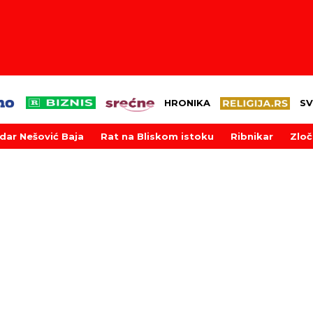
HRONIKA
SV
dar Nešović Baja
Rat na Bliskom istoku
Ribnikar
Zloč