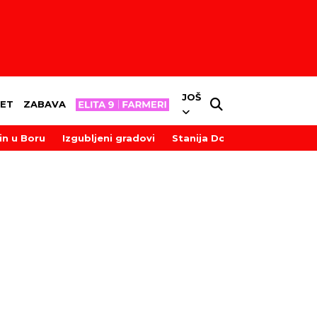
JOŠ
ET
ZABAVA
in u Boru
Izgubljeni gradovi
Stanija Dobrojević