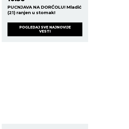
PUCNJAVA NA DORĆOLU! Mladić
(21) ranjen u stomak!
POGLEDAJ SVE NAJNOVIJE
VESTI