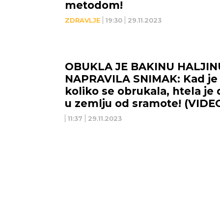
metodom!
ZDRAVLJE
19:30
29.11.2023
OBUKLA JE BAKINU HALJINU
NAPRAVILA SNIMAK: Kad je 
koliko se obrukala, htela j
u zemlju od sramote! (VIDE
11:37
29.11.2023