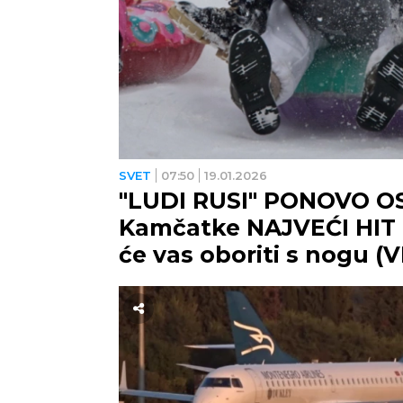
SVET
07:50
19.01.2026
"LUDI RUSI" PONOVO OS
Kamčatke NAJVEĆI HIT 
će vas oboriti s nogu (