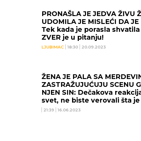
PRONAŠLA JE JEDVA ŽIVU Ž
UDOMILA JE MISLEĆI DA J
Tek kada je porasla shvatila
NOVI SAD
NIŠ
ZVER je u pitanju!
LJUBIMAC
18:30
20.09.2023
30
°C
Vedro nebo
ŽENA JE PALA SA MERDEVIN
ZASTRAŽUJUĆUJU SCENU G
Min temp:
20
°C
Max temp:
34
°C
Min 
NJEN SIN: Dečakova reakcija
Vetar:
3
m/s
Vlažnost:
31
%
Vet
svet, ne biste verovali šta je
(VIDEO)
21:39
16.06.2023