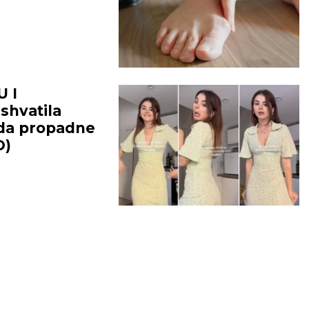
 I
shvatila
e da propadne
O)