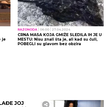
RAZONODA
06:00
27.04.2024
CRNA MASA KOJA GMIŽE SLEDILA IH JE U
 je
MESTU: Nisu znali šta je, ali kad su čuli,
POBEGLI su glavom bez obzira
LAĐE JOJ