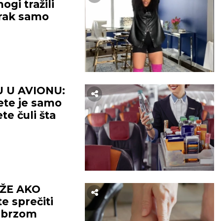
ogi tražili
rak samo
U U AVIONU:
ete je samo
te čuli šta
ŽE AKO
 sprečiti
 brzom