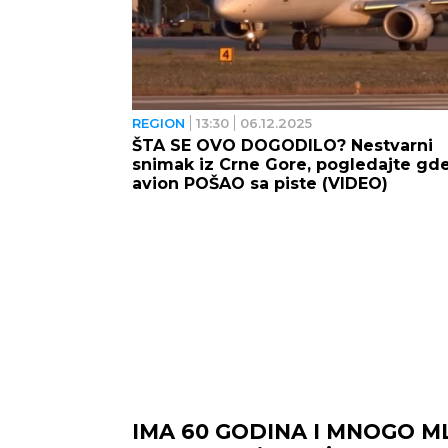
REGION
13:30
06.12.2025
ŠTA SE OVO DOGODILO? Nestvarni
snimak iz Crne Gore, pogledajte gde
avion POŠAO sa piste (VIDEO)
IMA 60 GODINA I MNOGO M