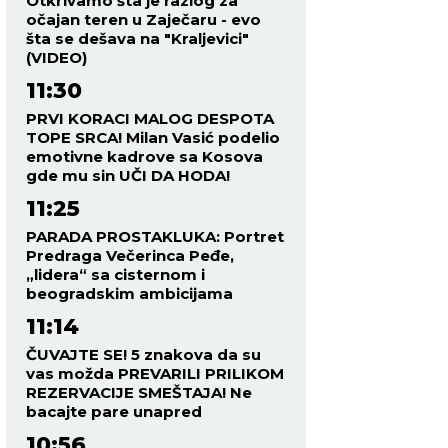
Otkrivamo šta je razlog za
očajan teren u Zaječaru - evo
šta se dešava na "Kraljevici"
(VIDEO)
11:30
PRVI KORACI MALOG DESPOTA
TOPE SRCA! Milan Vasić podelio
emotivne kadrove sa Kosova
gde mu sin UČI DA HODA!
11:25
PARADA PROSTAKLUKA: Portret
Predraga Večerinca Peđe,
„lidera“ sa cisternom i
beogradskim ambicijama
11:14
ČUVAJTE SE! 5 znakova da su
vas možda PREVARILI PRILIKOM
REZERVACIJE SMEŠTAJA! Ne
bacajte pare unapred
10:56