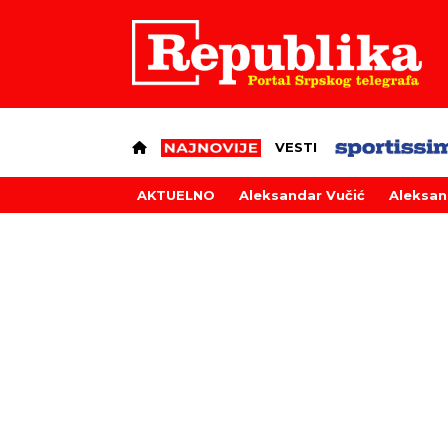
VESTI
AKTUELNO
Aleksandar Vučić
Aleksan