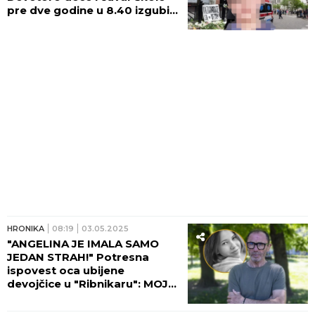
pre dve godine u 8.40 izgubili
su svoje nedužne živote!
HRONIKA
08:19
03.05.2025
"ANGELINA JE IMALA SAMO
JEDAN STRAH!" Potresna
ispovest oca ubijene
devojčice u "Ribnikaru": MOJA
ĆERKA NIKADA NEĆE OBUĆI
MATURSKU HALJINU!