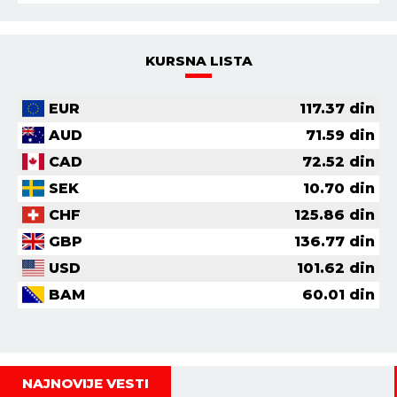
KURSNA LISTA
EUR
117.37
din
AUD
71.59
din
CAD
72.52
din
SEK
10.70
din
CHF
125.86
din
GBP
136.77
din
USD
101.62
din
BAM
60.01
din
NAJNOVIJE VESTI