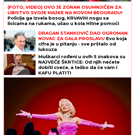
(FOTO, VIDEO) OVO JE ZORAN OSUMNJIČEN ZA
UBISTVO SVOJE MAJKE NA NOVOM BEOGRADU!
Policija ga izvela bosog, KRVAVIH nogu sa
lisicama na rukama, ušao u kola Hitne pomoći
DRAGAN STANKOVIĆ DAO OGROMAN
NOVAC ZA GALA PROSLAVU
Evo koja
cifra je u pitanju - sve prštalo od
luksuza
Muškarci rođeni u ovih 5 znakova su
NAJVEĆE ŠKRTICE: Od njih nećete
dobiti cveće, a teško da će vam i
KAFU PLATITI