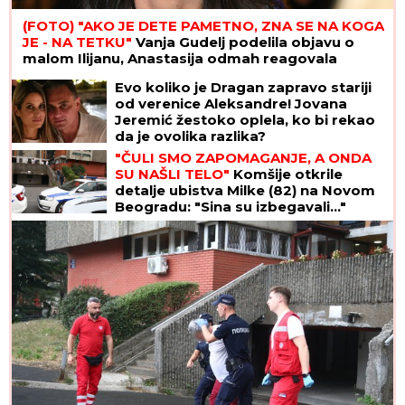
(FOTO) "AKO JE DETE PAMETNO, ZNA SE NA KOGA
JE - NA TETKU"
Vanja Gudelj podelila objavu o
malom Ilijanu, Anastasija odmah reagovala
Evo koliko je Dragan zapravo stariji
od verenice Aleksandre! Jovana
Jeremić žestoko oplela, ko bi rekao
da je ovolika razlika?
"ČULI SMO ZAPOMAGANJE, A ONDA
SU NAŠLI TELO"
Komšije otkrile
detalje ubistva Milke (82) na Novom
Beogradu: "Sina su izbegavali..."