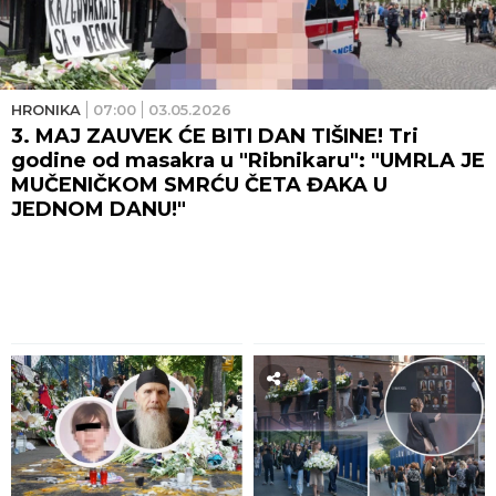
HRONIKA
07:00
03.05.2026
3. MAJ ZAUVEK ĆE BITI DAN TIŠINE! Tri
godine od masakra u "Ribnikaru": "UMRLA JE
MUČENIČKOM SMRĆU ČETA ĐAKA U
JEDNOM DANU!"