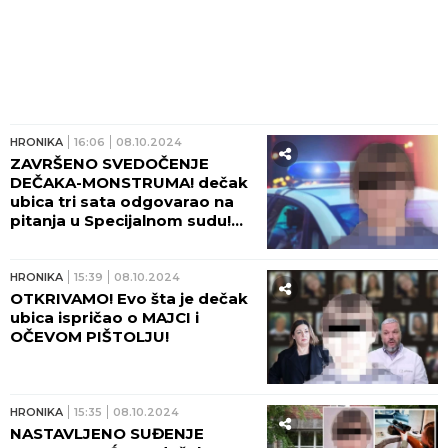
HRONIKA
16:06
08.10.2024
ZAVRŠENO SVEDOČENJE
DEČAKA-MONSTRUMA! dečak
ubica tri sata odgovarao na
pitanja u Specijalnom sudu!
(FOTO)
HRONIKA
15:39
08.10.2024
OTKRIVAMO! Evo šta je dečak
ubica ispričao o MAJCI i
OČEVOM PIŠTOLJU!
HRONIKA
15:35
08.10.2024
NASTAVLJENO SUĐENJE