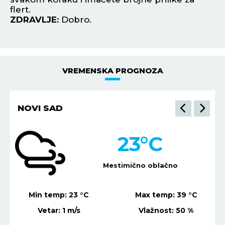
ZDRAVLJE:
Stabilno.
VREMENSKA PROGNOZA
NIŠ
21
°C
Vedro nebo
Min temp:
21
°C
Max temp:
37
°C
Vetar:
1
m/s
Vlažnost:
68
%