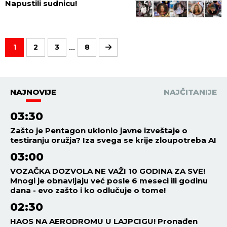
Napustili sudnicu!
...
1
2
3
8
NAJNOVIJE
NAJČITANIJE
03:30
Zašto je Pentagon uklonio javne izveštaje o
testiranju oružja? Iza svega se krije zloupotreba AI
03:00
VOZAČKA DOZVOLA NE VAŽI 10 GODINA ZA SVE!
Mnogi je obnavljaju već posle 6 meseci ili godinu
dana - evo zašto i ko odlučuje o tome!
02:30
HAOS NA AERODROMU U LAJPCIGU! Pronađen