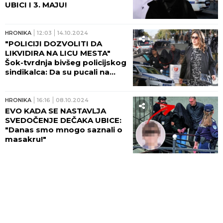
UBICI I 3. MAJU!
HRONIKA
12:03
14.10.2024
"POLICIJI DOZVOLITI DA
LIKVIDIRA NA LICU MESTA"
Šok-tvrdnja bivšeg policijskog
sindikalca: Da su pucali na
dečaka-ubicu, sad bi im se
sudilo
HRONIKA
16:16
08.10.2024
EVO KADA SE NASTAVLJA
SVEDOČENJE DEČAKA UBICE:
"Danas smo mnogo saznali o
masakru!"