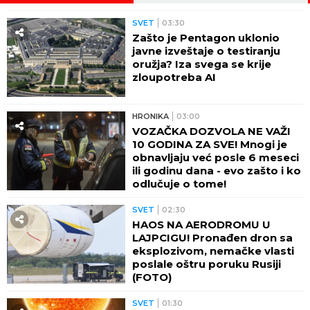
SVET
03:30
Zašto je Pentagon uklonio
javne izveštaje o testiranju
oružja? Iza svega se krije
zloupotreba AI
HRONIKA
03:00
VOZAČKA DOZVOLA NE VAŽI
10 GODINA ZA SVE! Mnogi je
obnavljaju već posle 6 meseci
ili godinu dana - evo zašto i ko
odlučuje o tome!
SVET
02:30
HAOS NA AERODROMU U
LAJPCIGU! Pronađen dron sa
eksplozivom, nemačke vlasti
poslale oštru poruku Rusiji
(FOTO)
SVET
01:30