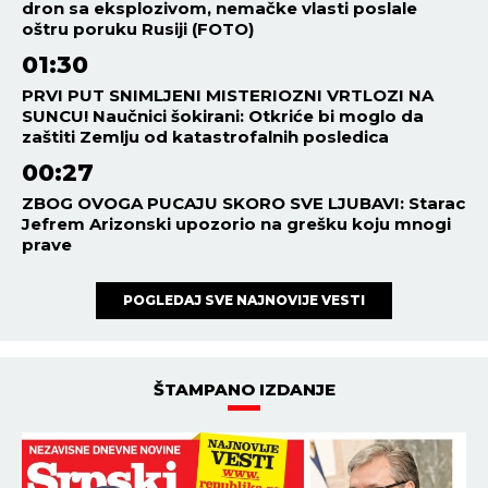
dron sa eksplozivom, nemačke vlasti poslale
oštru poruku Rusiji (FOTO)
01:30
PRVI PUT SNIMLJENI MISTERIOZNI VRTLOZI NA
SUNCU! Naučnici šokirani: Otkriće bi moglo da
zaštiti Zemlju od katastrofalnih posledica
00:27
ZBOG OVOGA PUCAJU SKORO SVE LJUBAVI: Starac
Jefrem Arizonski upozorio na grešku koju mnogi
prave
POGLEDAJ SVE NAJNOVIJE VESTI
ŠTAMPANO IZDANJE