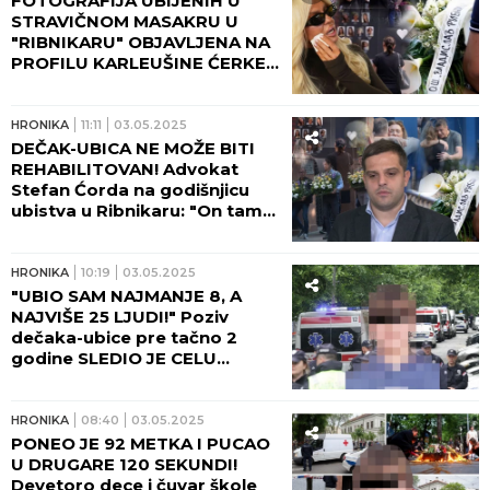
FOTOGRAFIJA UBIJENIH U
STRAVIČNOM MASAKRU U
"RIBNIKARU" OBJAVLJENA NA
PROFILU KARLEUŠINE ĆERKE:
Ova poruka ježi do kostiju!
HRONIKA
11:11
03.05.2025
DEČAK-UBICA NE MOŽE BITI
REHABILITOVAN! Advokat
Stefan Ćorda na godišnjicu
ubistva u Ribnikaru: "On tamo
nije u nehumanim uslovima, a
ova deca su mrtva, i nemaju
više nikakva prava!"
HRONIKA
10:19
03.05.2025
"UBIO SAM NAJMANJE 8, A
NAJVIŠE 25 LJUDI!" Poziv
dečaka-ubice pre tačno 2
godine SLEDIO JE CELU
SRBIJU!
HRONIKA
08:40
03.05.2025
PONEO JE 92 METKA I PUCAO
U DRUGARE 120 SEKUNDI!
Devetoro dece i čuvar škole