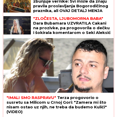
zbunjuje vernike: Svi misle da znaju
pravila proslavljanja Bogorodičinog
praznika, ali OVAJ DETALJ MENJA
SVE
"ZLOČESTA, LJUBOMORNA BABA"
Dara Bubamara UZVRATILA Cakani
na prozivke, pa progovorila o dečku
i šokirala komentarom o Seki Aleksić
(VIDEO)
"IMALI SMO RASPRAVU"
Terza progovorio o
susretu sa Milicom u Crnoj Gori: "Zamera mi što
nisam ostao uz njih, ne treba da budemo Kulići"
(VIDEO)