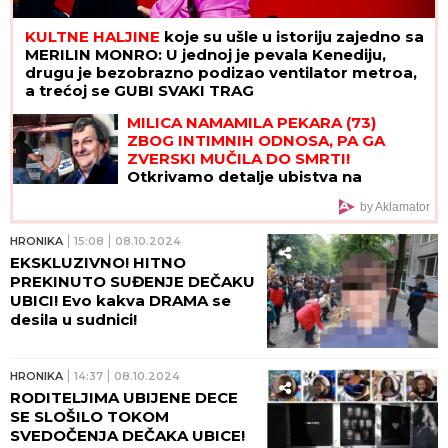
KULTNE HALJINE
koje su ušle u istoriju zajedno sa
MERILIN MONRO: U jednoj je pevala Kenediju,
drugu je bezobrazno podizao ventilator metroa,
a trećoj se GUBI SVAKI TRAG
MILICA NAMAMILA PEKARA (73)
ZBOG INTIMNIH ODNOSA, PA GA
ZVERSKI MUČILA DO SMRTI!
Otkrivamo detalje ubistva na
Karaburmi koji LEDE KRV: Izdahnuo u
by Aklamator
najgorim mukama dok su ga
osumnjičeni pljačkali
HRONIKA
15:08
08.10.2024
EKSKLUZIVNO! HITNO
PREKINUTO SUĐENJE DEČAKU
UBICI! Evo kakva DRAMA se
desila u sudnici!
HRONIKA
14:37
08.10.2024
RODITELJIMA UBIJENE DECE
SE SLOŠILO TOKOM
SVEDOČENJA DEČAKA UBICE!