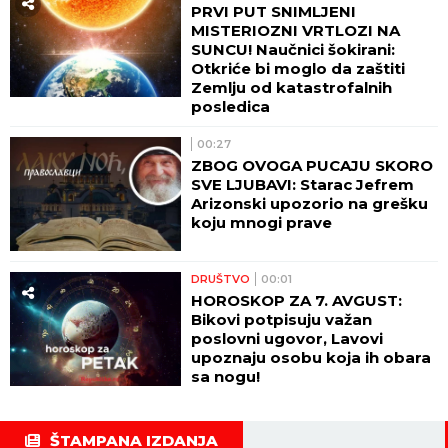
PRVI PUT SNIMLJENI
MISTERIOZNI VRTLOZI NA
SUNCU! Naučnici šokirani:
Otkriće bi moglo da zaštiti
Zemlju od katastrofalnih
posledica
00:27
ZBOG OVOGA PUCAJU SKORO
SVE LJUBAVI: Starac Jefrem
Arizonski upozorio na grešku
koju mnogi prave
DRUŠTVO
00:01
HOROSKOP ZA 7. AVGUST:
Bikovi potpisuju važan
poslovni ugovor, Lavovi
upoznaju osobu koja ih obara
sa nogu!
ŠTAMPANA IZDANJA