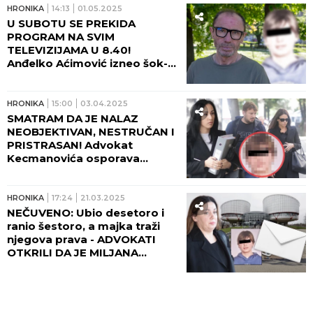
HRONIKA
14:13
01.05.2025
U SUBOTU SE PREKIDA
PROGRAM NA SVIM
TELEVIZIJAMA U 8.40!
Anđelko Aćimović izneo šok-
detalje o dečaku-ubici: Evo
kako se sada ponaša u
bolnici!
HRONIKA
15:00
03.04.2025
SMATRAM DA JE NALAZ
NEOBJEKTIVAN, NESTRUČAN I
PRISTRASAN! Advokat
Kecmanovića osporava
veštačenje dečaka-ubice!
ŠOKANTNO!
HRONIKA
17:24
21.03.2025
NEČUVENO: Ubio desetoro i
ranio šestoro, a majka traži
njegova prava - ADVOKATI
OTKRILI DA JE MILJANA
KECMANOVIĆ PISALA
STRAZBURU!