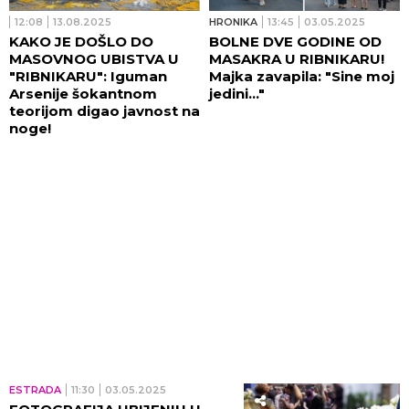
12:08
13.08.2025
HRONIKA
13:45
03.05.2025
KAKO JE DOŠLO DO
BOLNE DVE GODINE OD
MASOVNOG UBISTVA U
MASAKRA U RIBNIKARU!
"RIBNIKARU": Iguman
Majka zavapila: "Sine moj
Arsenije šokantnom
jedini..."
teorijom digao javnost na
noge!
ESTRADA
11:30
03.05.2025