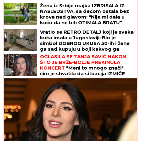
Ženu iz Srbije majka IZBRISALA IZ
NASLEDSTVA, sa decom ostala bez
krova nad glavom: "Nije mi dala u
kuću da ne bih OTIMALA BRATU"
Vratio se RETRO DETALJ koji je svaka
kuća imala u Jugoslaviji: Bio je
simbol DOBROG UKUSA 50-ih i žene
ga sad kupuju u boji kakvog ga
poznajemo iz bakine kuhinje
OGLASILA SE TANJA SAVIĆ NAKON
ŠTO JE BRŽE-BOLJE PREKINULA
KONCERT
"Meni to mnogo znači",
čim je shvatila da situacija IZMIČE
KONTROLI morala da reaguje