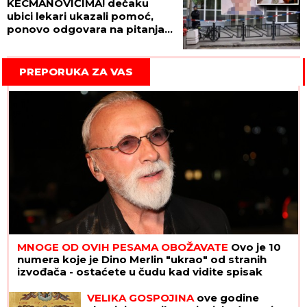
KECMANOVIĆIMA! dečaku
ubici lekari ukazali pomoć,
ponovo odgovara na pitanja
roditelja ubijene dece!
PREPORUKA ZA VAS
MNOGE OD OVIH PESAMA OBOŽAVATE
Ovo je 10
numera koje je Dino Merlin "ukrao" od stranih
izvođača - ostaćete u čudu kad vidite spisak
VELIKA GOSPOJINA
ove godine