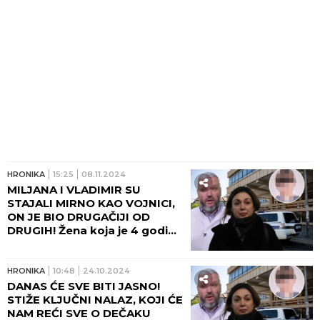
HRONIKA
15:25
08.11.2024
MILJANA I VLADIMIR SU
STAJALI MIRNO KAO VOJNICI,
ON JE BIO DRUGAČIJI OD
DRUGIH! Žena koja je 4 godine
provela sa dečakom ubicom
otkrila kako su se
Kecmanovići ponašali!
HRONIKA
10:48
24.10.2024
DANAS ĆE SVE BITI JASNO!
STIŽE KLJUČNI NALAZ, KOJI ĆE
NAM REĆI SVE O DEČAKU