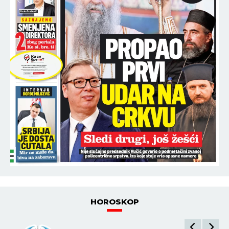
18:52
SKOČIO IZ ČAMCA DA SE OSVEŽI I NIJE ISPLIVAO!
Drama na Dunavu kod Bele stene!
18:51
"SRBIJA JE NAJUSPEŠNIJA ZEMLJA U
UŽIVO
EVROPI, A BIĆEMO JOŠ BOLJI!" Vučić u Belegišu:
POVEĆANJE PLATA I PENZIJA OVE GODINE!
18:50
(SASTAVI) CRVENA ZVEZDA - NOVI PAZAR:
UŽIVO
Dejan Stanković iznenadio - on je konačno dobio
šansu!
18:45
DALILA DRAGOJEVIĆ POSTAVILA ŠOK-USLOV ZA
ULAZAK U "ELITU 10": Mitroviću nikad niko ovo nije
tražio, procurili svi detalji!
POGLEDAJ SVE NAJNOVIJE VESTI