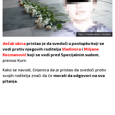
Foto: STTamara-Pavišić,-Fejsbuk
dečak ubica
pristao je da svedoči u postupku koji se
vodi protiv njegovih roditelja
Vladimira
i
Miljane
Kecmanović
koji se vodi pred Specijalnim sudom
,
prenosi Kurir.
Kako se navodi, činjenica da je pristao da svedoči protiv
svojih roditelja znači da će
morati da odgovori na sva
pitanja
.