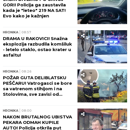
Novom Beogradu, tužilaštvo
traži pritvor!
JUGOHRONIKA
13:00
TERETNJAK PROŠAO KROZ
CRVENO?! Stravični detalji
sudara vozova: U kompoziciji
bilo pedesetak ljudi, IMA
TEŠKO POVREĐENIH!
JUGOHRONIKA
12:29
TELO STARIJEG MUŠKARCA
PRONAĐENO U KUĆI! Policija
uhapsila ženu (37) koja je
navodno bila sa njim u vezi!
JUGOHRONIKA
11:05
HOROR! Sudarili se putnički i
teretni voz! IMA POVREĐENIH!