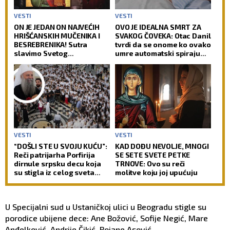
VESTI
VESTI
ON JE JEDAN ON NAJVEĆIH
OVO JE IDEALNA SMRT ZA
HRIŠĆANSKIH MUČENIKA I
SVAKOG ČOVEKA: Otac Danil
BESREBRENIKA! Sutra
tvrdi da se onome ko ovako
slavimo Svetog
umre automatski spiraju
velikomučenika
svi grehovi, osim dva
Pantelejmona!
VESTI
VESTI
“DOŠLI STE U SVOJU KUĆU”:
KAD DOĐU NEVOLJE, MNOGI
Reči patrijarha Porfirija
SE SETE SVETE PETKE
dirnule srpsku decu koja
TRNOVE: Ovo su reči
su stigla iz celog sveta
molitve koju joj upućuju
(FOTO)
U Specijalni sud u Ustaničkoj ulici u Beogradu stigle su
porodice ubijene dece: Ane Božović, Sofije Negić, Mare
Anđelković, Andrije Čikić, Bojane Asović,