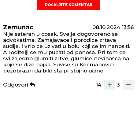
POŠALJITE KOMENTAR
Zemunac
08.10.2024
13:56
Nije sateran u cosak. Sve je dogovoreno sa
advokatima. Zamajavace i porodice zrtava i
sudije. I vrlo ce uzivati u bolu koji ce im nanositi.
A roditelji ce mu pucati od ponosa. Pri tom ce
svi zajedno glumiti zrtve, glumice nevinasca na
koje se dize hajka. Suvise su Kecmanovici
bezobrazni da bilo sta pristojno ucine.
Odgovori
14
3