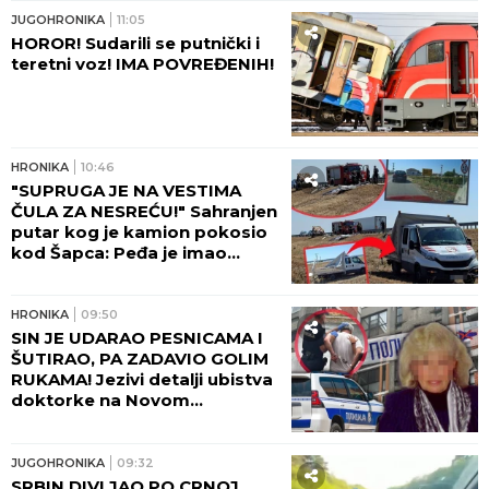
u fabrici u Kikindi!
HRONIKA
17:38
OGROMAN POŽAR KOD
DOLJEVCA! Veliki broj
automobila u plamenu, gori i
objekat pored!
HRONIKA
16:21
POŽAR U DELIBLATSKOJ
PEŠČARI ZATVORIO PUT! Evo
kuda više ne možete da
prođete
HRONIKA
13:46
SVIREPO UBIO MAJKU, PA
ZANEMEO! Saslušan
osumnjičeni za ubistvo na