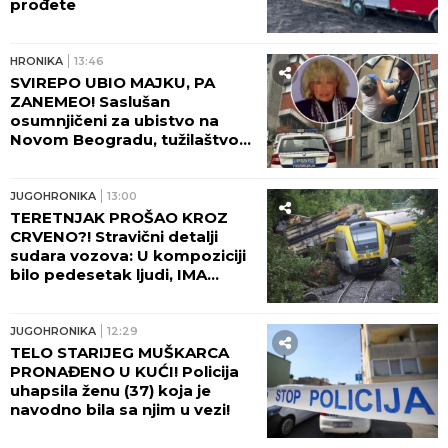
Došao da fotografiše venčanje, a onda je
ugledao mladu i doživeo ŠOK ŽIVOTA - odmah
odbio da slika! Kada je saznao KO JE ONA, nastao
je opšti HAOS
MITROVIĆI U PUNOM SASTAVU:
Milica
pokazala kakav odnos ima sa
Željkovom UNUKOM EMOM - mnogi
ovo nisu očekivali! (FOTO)
by Aklamator
HRONIKA
HRONIKA
18:52
SKOČIO IZ ČAMCA DA SE
OSVEŽI I NIJE ISPLIVAO!
Drama na Dunavu kod Bele
stene!
HRONIKA
18:05
UŽAS! Povređena dva radnika