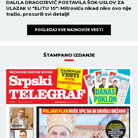
HRONIKA
16:02
07.08.2026
DRAMA U ČAČKU! Eksplodirala
plinska boca - Hitna pomoć na
licu mesta!
HRONIKA
15:00
07.08.2026
SMRT SUPRUGA JU JE
DOTUKLA! Progovorili prijatelji
doktorke koju je sin nasmrt
pretukao: Teška nesreća ju je
pratila... (FOTO)
NAJNOVIJE
NAJČITANIJE
18:55
SRPSKA POSLA! Neverovatan kraj utakmice Srbija
- Rumunija na Evropskom prvenstvu!