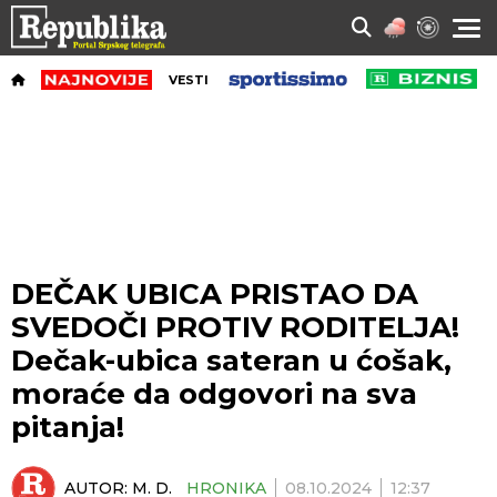
VESTI
DEČAK UBICA PRISTAO DA
SVEDOČI PROTIV RODITELJA!
Dečak-ubica sateran u ćošak,
moraće da odgovori na sva
pitanja!
AUTOR:
M. D.
HRONIKA
08.10.2024
12:37