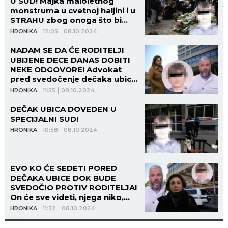
U SUD! Majka maloletnog
monstruma u cvetnoj haljini i u
STRAHU zbog onoga što bi
dečak ubica mogao da kaže!
HRONIKA
12:05
08.10.2024
NADAM SE DA ĆE RODITELJI
UBIJENE DECE DANAS DOBITI
NEKE ODGOVORE! Advokat
pred svedočenje dečaka ubice
progovorio o postupku!
HRONIKA
11:55
08.10.2024
DEČAK UBICA DOVEDEN U
SPECIJALNI SUD!
HRONIKA
10:58
08.10.2024
EVO KO ĆE SEDETI PORED
DEČAKA UBICE DOK BUDE
SVEDOČIO PROTIV RODITELJA!
On će sve videti, njega niko,
osim NJIH!
HRONIKA
11:32
08.10.2024