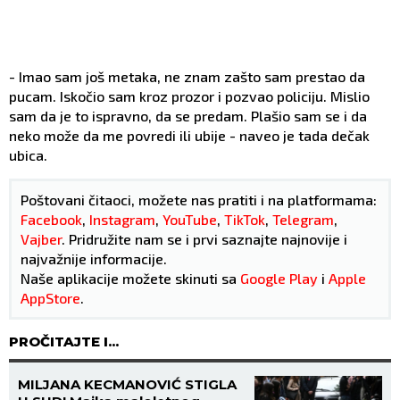
- Imao sam još metaka, ne znam zašto sam prestao da
pucam. Iskočio sam kroz prozor i pozvao policiju. Mislio
sam da je to ispravno, da se predam. Plašio sam se i da
neko može da me povredi ili ubije - naveo je tada dečak
ubica.
Poštovani čitaoci, možete nas pratiti i na platformama:
Facebook
,
Instagram
,
YouTube
,
TikTok
,
Telegram
,
Vajber
. Pridružite nam se i prvi saznajte najnovije i
najvažnije informacije.
Naše aplikacije možete skinuti sa
Google Play
i
Apple
AppStore
.
PROČITAJTE I...
MILJANA KECMANOVIĆ STIGLA