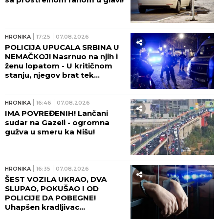
HRONIKA
22:48
07.08.2026
ČETIRI VELIKA POŽARA
AKTIVNA U SRBIJI! U
Deliblatskoj peščari gori 700
hektara - OGLASIO SE MUP SA
NOVIM INFORMACIJAMA!
HRONIKA
21:41
07.08.2026
OBORILE JE, TUKLE I OTELE
RANAC! Maloletnice brutalno
napale rusku državljanku u
Beogradu - BOGA SPOZNALE
KAD SE DEVOJKA PODIGLA!
HRONIKA
21:36
07.08.2026
VIKALA JE "UPOMOĆ, UBIĆE
ME SIN!" Potresni detalji
ubistva doktorke na Novom
Beogradu: "Čula se vika, a
onda JEZIVA TIŠINA!" (FOTO,
VIDEO)
HRONIKA
20:00
07.08.2026