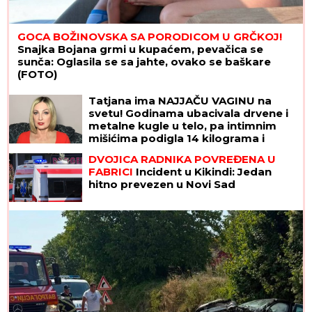
GOCA BOŽINOVSKA SA PORODICOM U GRČKOJ!
Snajka Bojana grmi u kupaćem, pevačica se
sunča: Oglasila se sa jahte, ovako se baškare
(FOTO)
OŽENIO SE DEJAN KRALJ!
Bio na
korak od MONAŠTVA, a onda se
desio SUDBONOSNI PREOKRET -
Branka je njegova PRAVA LJUBAV!
Tatjana ima NAJJAČU VAGINU na
svetu! Godinama ubacivala drvene i
metalne kugle u telo, pa intimnim
mišićima podigla 14 kilograma i
postala globalno poznata