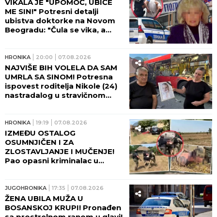
tada teško povređen: "Čuo
sam viku, dečko je ležao U
LOKVI KRVI!"
HRONIKA
06:35
ČETVORO POVREĐENIH U TRI
UDESA! Hitna pomoć imala
pune ruke posla tokom noći u
Beogradu!
HRONIKA
06:00
SRPSKI SPORTISTA SE
UTOPIO! Lazar Đukić NIJE
ISPLIVAO tokom plivačke trke
u Teksasu: Takmičari tada
vikali da se davi, ali niko nije
reagovao!
HRONIKA
03:00
ABS NA DRAGAČEVSKOM
SABORU! Festivali su mesto
dobre zabave, a ne rizične
vožnje!