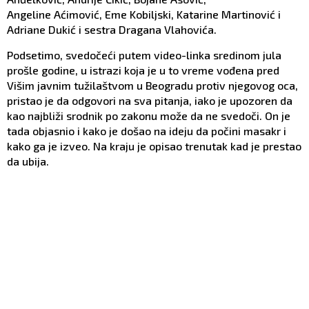
Angeline Aćimović, Eme Kobiljski, Katarine Martinović i
Adriane Dukić i sestra Dragana Vlahovića.
Podsetimo, svedočeći putem video-linka sredinom jula
prošle godine, u istrazi koja je u to vreme vođena pred
Višim javnim tužilaštvom u Beogradu protiv njegovog oca,
pristao je da odgovori na sva pitanja, iako je upozoren da
kao najbliži srodnik po zakonu može da ne svedoči. On je
tada objasnio i kako je došao na ideju da počini masakr i
kako ga je izveo. Na kraju je opisao trenutak kad je prestao
da ubija.