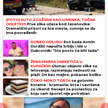
"To je Božji blagoslov!" Radost u domu Dragana
Stankovića 4 dana nakon veridbe, emotivnim
rečiam se obratio verenici (FOTO)
DVOJICA RADNIKA POVREĐENA U
FABRICI
Incident u Kikindi: Jedan
hitno prevezen u Novi Sad
KRATAK ŠORTS OTKRIO CELU
BUTINU:
Milena Popović dala sebi
oduška u bašti restorana, SVI
POLETELI DA KOMENTARIŠU! (FOTO)