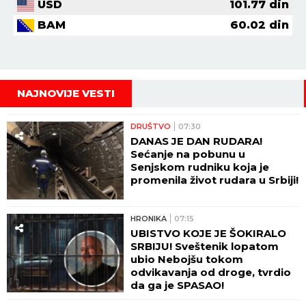
USD
101.77
din
BAM
60.02
din
NAJNOVIJE VESTI
DRUŠTVO
07:30
DANAS JE DAN RUDARA!
Sećanje na pobunu u
Senjskom rudniku koja je
promenila život rudara u Srbiji!
HRONIKA
07:15
UBISTVO KOJE JE ŠOKIRALO
SRBIJU! Sveštenik lopatom
ubio Nebojšu tokom
odvikavanja od droge, tvrdio
da ga je SPASAO!