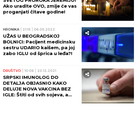
SVETOG PROROKA JEREMIJU!
Ako uradite OVO, zmije će vas
proganjati čitave godine!
HRONIKA
21:15
06.05.2022
UŽAS U BEOGRADSKOJ
BOLNICI: Pacijent medicinsku
sestru UDARIO kaišem, pa joj
zabo IGLU od šprica u leđa?!
DRUŠTVO
10:06
20.12.2021
SRPSKI IMUNOLOG DO
DETALJA OBJASNIO KAKO
DELUJE NOVA VAKCINA BEZ
IGLE: Štiti od svih sojeva, a
OVA stvar je KLJUČNA!