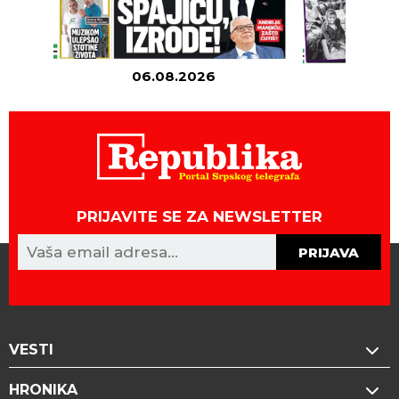
06.08.2026
05
PRIJAVITE SE ZA NEWSLETTER
PRIJAVA
VESTI
HRONIKA