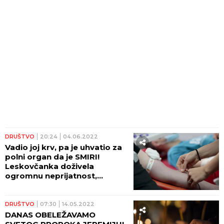
DRUŠTVO
20:24
04.06.2022
Vadio joj krv, pa je uhvatio za
polni organ da je SMIRI!
Leskovčanka doživela
ogromnu neprijatnost,
tehničar je molio da ga ne tuži!
DRUŠTVO
07:30
14.05.2022
DANAS OBELEŽAVAMO