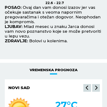
22.6 - 22.7
POSAO:
Ovaj dan vam donosi izazov jer vas
P
očekuje sastanak s veoma napornim
od
pregovaračima i otežan dogovor. Neophodan
be
je kompromis.
L
LJUBAV:
Mlad mesec u znaku Jarca donosi
po
vam novo poznanstvo koje se može pretvoriti
Pr
u lepu vezu.
Z
ZDRAVLJE:
Bolovi u kolenima.
VREMENSKA PROGNOZA
NOVI SAD
27
°C