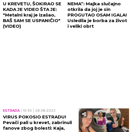
U KREVETU, ŠOKIRAO SE
NEMA”: Majka slučajno
KADA JE VIDEO ŠTA JE:
otkrila da joj je sin
"Metalni kraj je izašao,
PROGUTAO OSAM IGALA!
BAŠ SAM SE USPANIČIO"
Usledila je borba za život
(VIDEO)
i veliki obrt
ESTRADA
10:30
28.08.2023
VIRUS POKOSIO ESTRADU!
Pevači pali u krevet, zabrinuli
fanove zbog bolesti: Kaja,