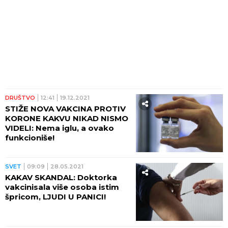
DRUŠTVO
12:41
19.12.2021
STIŽE NOVA VAKCINA PROTIV
KORONE KAKVU NIKAD NISMO
VIDELI: Nema iglu, a ovako
funkcioniše!
SVET
09:09
28.05.2021
KAKAV SKANDAL: Doktorka
vakcinisala više osoba istim
špricom, LJUDI U PANICI!