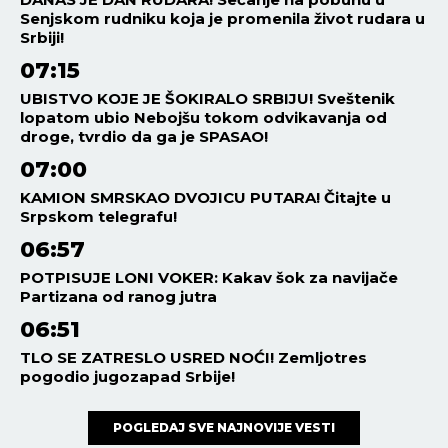
Senjskom rudniku koja je promenila život rudara u
Srbiji!
07:15
UBISTVO KOJE JE ŠOKIRALO SRBIJU! Sveštenik
lopatom ubio Nebojšu tokom odvikavanja od
droge, tvrdio da ga je SPASAO!
07:00
KAMION SMRSKAO DVOJICU PUTARA! Čitajte u
Srpskom telegrafu!
06:57
POTPISUJE LONI VOKER: Kakav šok za navijače
Partizana od ranog jutra
06:51
TLO SE ZATRESLO USRED NOĆI! Zemljotres
pogodio jugozapad Srbije!
POGLEDAJ SVE NAJNOVIJE VESTI