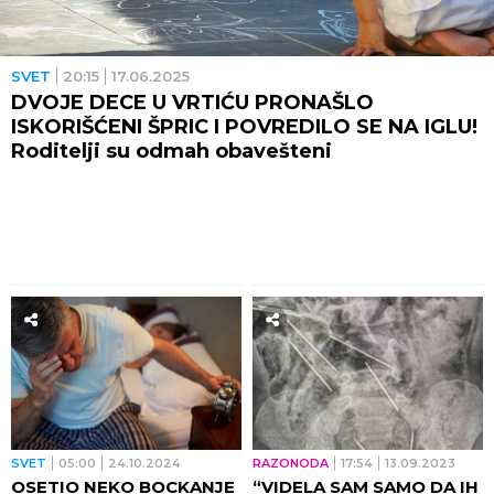
SVET
20:15
17.06.2025
DVOJE DECE U VRTIĆU PRONAŠLO
ISKORIŠĆENI ŠPRIC I POVREDILO SE NA IGLU!
Roditelji su odmah obavešteni
SVET
05:00
24.10.2024
RAZONODA
17:54
13.09.2023
OSETIO NEKO BOCKANJE
“VIDELA SAM SAMO DA IH