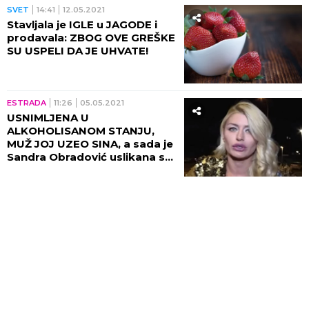
SVET
14:41
12.05.2021
Stavljala je IGLE u JAGODE i
prodavala: ZBOG OVE GREŠKE
SU USPELI DA JE UHVATE!
ESTRADA
11:26
05.05.2021
USNIMLJENA U
ALKOHOLISANOM STANJU,
MUŽ JOJ UZEO SINA, a sada je
Sandra Obradović uslikana sa
IGLOM U RUCI!