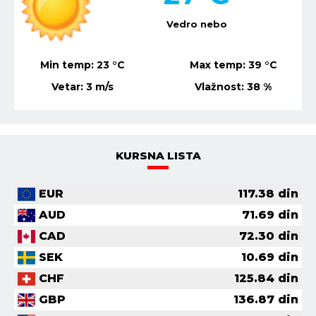
Vedro nebo
Min temp:
23
°C
Max temp:
39
°C
Vetar:
3
m/s
Vlažnost:
38
%
KURSNA LISTA
EUR
117.38
din
AUD
71.69
din
CAD
72.30
din
SEK
10.69
din
CHF
125.84
din
GBP
136.87
din