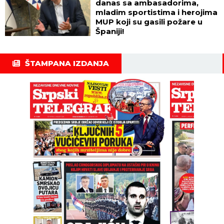
danas sa ambasadorima,
mladim sportistima i herojima
MUP koji su gasili požare u
Španiji!
ŠTAMPANA IZDANJA