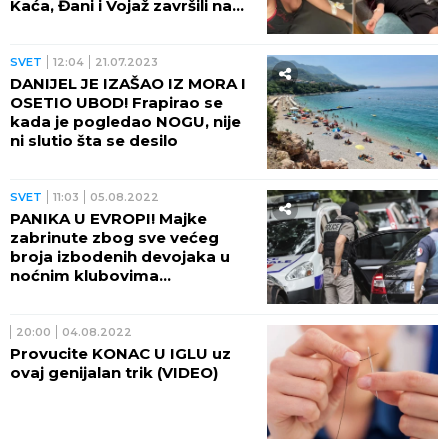
Kaća, Đani i Vojaž završili na
igli (FOTO)
SVET
12:04
21.07.2023
DANIJEL JE IZAŠAO IZ MORA I
OSETIO UBOD! Frapirao se
kada je pogledao NOGU, nije
ni slutio šta se desilo
SVET
11:03
05.08.2022
PANIKA U EVROPI! Majke
zabrinute zbog sve većeg
broja izbodenih devojaka u
noćnim klubovima
MEDICINSKIM IGLAMA!
20:00
04.08.2022
Provucite KONAC U IGLU uz
ovaj genijalan trik (VIDEO)