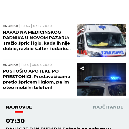
HRONIKA
10:43
03.12.2020
NAPAD NA MEDICINSKOG
RADNIKA U NOVOM PAZARU:
Tražio špric i iglu, kada ih nije
dobio, razbio šalter i udario
pesnicom tehničara
HRONIKA
11:54
30.04.2020
PUSTOŠIO APOTEKE PO
PRESTONICI: Prodavačicama
pretio špricem i iglom, pa im
oteo mobilni telefon!
NAJNOVIJE
NAJČITANIJE
07:30
DANAS JE DAN RUDARA! Sećanje na pobunu u