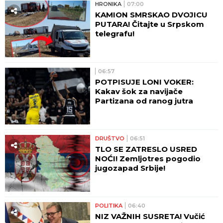
HRONIKA
07:00
KAMION SMRSKAO DVOJICU
PUTARA! Čitajte u Srpskom
telegrafu!
06:57
POTPISUJE LONI VOKER:
Kakav šok za navijače
Partizana od ranog jutra
DRUŠTVO
06:51
TLO SE ZATRESLO USRED
NOĆI! Zemljotres pogodio
jugozapad Srbije!
POLITIKA
06:40
NIZ VAŽNIH SUSRETA! Vučić