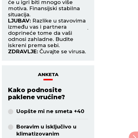
i
će u igri biti mnogo više
mnogo ometajućih 
motiva. Finansijski stabilna
plus su šanse da 
situacija.
takođe velike.
LJUBAV:
Razlike u stavovima
LJUBAV:
Novo poz
as
između vas i partnera
jednog putovanja 
doprineće tome da vaši
interesantnije. Im
odnosi zahladne. Budite
da ste našli srodn
iskreni prema sebi.
ZDRAVLJE:
Stoma
ZDRAVLJE:
Čuvajte se virusa.
tegobe.
ANKETA
Kako podnosite
paklene vrućine?
Uopšte mi ne smeta +40
Boravim u isključivo u
klimatizovanim