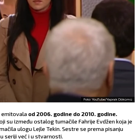
Foto: YouTube/Yaprak Dökümü
se emitovala
od 2006. godine do 2010. godine.
oji su između ostalog tumačile Fahrije Evdžen koja je
umačila ulogu Lejle Tekin. Sestre se prema pisanju
seriji već i u stvarnosti.