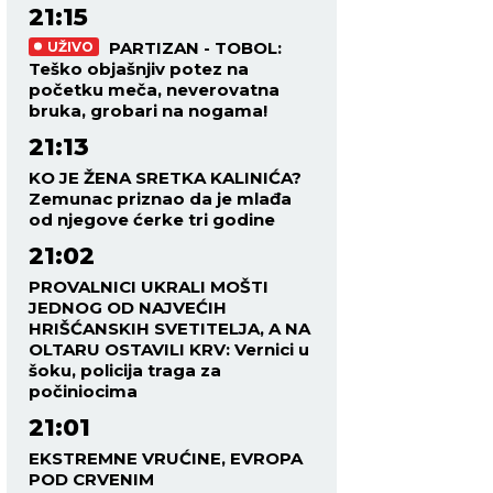
21:15
PARTIZAN - TOBOL:
UŽIVO
Teško objašnjiv potez na
početku meča, neverovatna
bruka, grobari na nogama!
21:13
KO JE ŽENA SRETKA KALINIĆA?
Zemunac priznao da je mlađa
od njegove ćerke tri godine
21:02
PROVALNICI UKRALI MOŠTI
JEDNOG OD NAJVEĆIH
HRIŠĆANSKIH SVETITELJA, A NA
OLTARU OSTAVILI KRV: Vernici u
šoku, policija traga za
počiniocima
21:01
EKSTREMNE VRUĆINE, EVROPA
POD CRVENIM