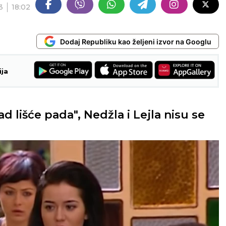
3
18:02
Dodaj Republiku kao željeni izvor na Googlu
ija
 lišće pada", Nedžla i Lejla nisu se