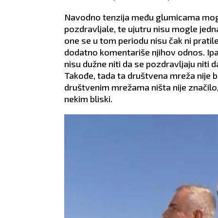
Navodno tenzija među glumicama mogla j
pozdravljale, te ujutru nisu mogle jedna 
one se u tom periodu nisu čak ni pratil
dodatno komentariše njihov odnos. Ipak
nisu dužne niti da se pozdravljaju niti
Takođe, tada ta društvena mreža nije b
društvenim mrežama ništa nije značilo,
nekim bliski.
RAK
LAV
22.6 - 22.7
22.7 - 23.8
 dan vam donosi
POSAO:
Očekujte poteškoće
POS
s očekuje
u međuljudskim odnosima.
zanim
veoma napornim
Započećete neku saradnju,
prosv