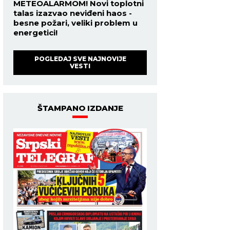
METEOALARMOM! Novi toplotni
talas izazvao neviđeni haos -
besne požari, veliki problem u
energetici!
POGLEDAJ SVE NAJNOVIJE
VESTI
ŠTAMPANO IZDANJE