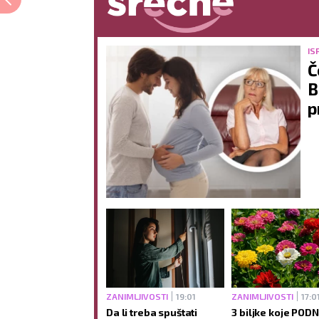
IS
Č
B
p
NOVI SAD
NIŠ
ZANIMLJIVOSTI
19:01
ZANIMLJIVOSTI
17:0
Da li treba spuštati
3 biljke koje POD