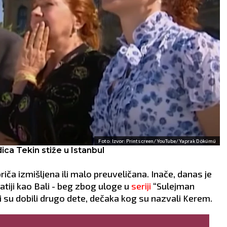
im, imate tajne rivale
uspešno ćete improvizovat
vas podrivaju.
rešenje i rešiti ono što ste
AV:
Partneru posvetite
zacrtali.
pažnje i otvoreno
LJUBAV:
Vaš odnos s
varajte da ne bi došlo
partnerom obeležiće dan
like rasprave ili totalnog
ljubomorna scena.
aženja.
Neophodan je iskren
VLJE:
Pojačana
razgovor s obe strane.
oza.
ZDRAVLJE:
Odlično.
Foto: Izvor: Printscreen/ YouTube/ Yaprak Dökümü
dica Tekin stiže u Istanbul
iča izmišljena ili malo preuveličana. Inače, danas je
atiji kao Bali - beg zbog uloge u
seriji
“Sulejman
i su dobili drugo dete, dečaka kog su nazvali Kerem.