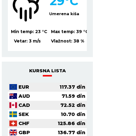
29
°C
2
lačno
Umerena kiša
Ve
39
°C
Min temp:
23
°C
Max temp:
39
°C
Min temp:
21
°C
Ma
0
%
Vetar:
3
m/s
Vlažnost:
38
%
Vetar:
2
m/s
Vl
KURSNA LISTA
EUR
117.37
din
AUD
71.59
din
CAD
72.52
din
SEK
10.70
din
CHF
125.86
din
GBP
136.77
din