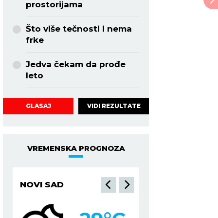
prostorijama
Što više tečnosti i nema
frke
Jedva čekam da prođe
leto
VIDI REZULTATE
GLASAJ
VREMENSKA PROGNOZA
NOVI SAD
NIŠ