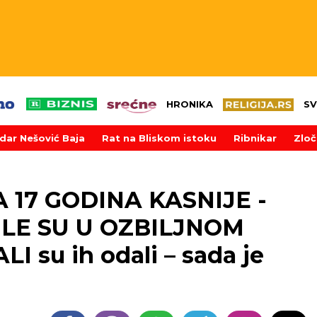
HRONIKA
SV
dar Nešović Baja
Rat na Bliskom istoku
Ribnikar
Zloč
 17 GODINA KASNIJE -
ILE SU U OZBILJNOM
I su ih odali – sada je