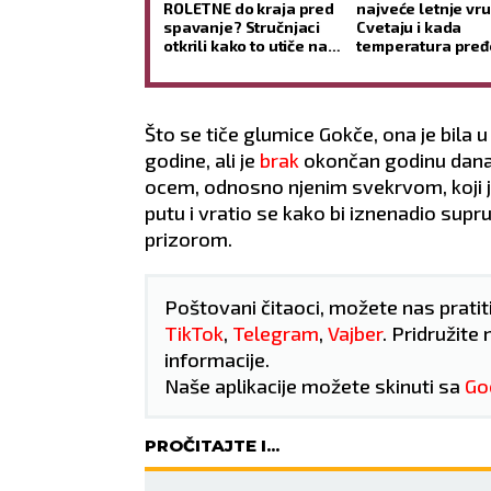
29
°C
ROLETNE do kraja pred
najveće letnje vru
spavanje? Stručnjaci
Cvetaju i kada
otkrili kako to utiče na
temperatura pređ
Umerena kiša
san i jutarnje buđenje
STEPENI
Min temp:
23
°C
Max temp:
39
°C
Min 
Što se tiče glumice Gokče, ona je bila 
Vetar:
3
m/s
Vlažnost:
38
%
Vet
godine, ali je
brak
okončan godinu dana 
ocem, odnosno njenim svekrvom, koji je
putu i vratio se kako bi iznenadio suprug
prizorom.
Poštovani čitaoci, možete nas pratit
TikTok
,
Telegram
,
Vajber
. Pridružite 
informacije.
Naše aplikacije možete skinuti sa
Go
PROČITAJTE I...