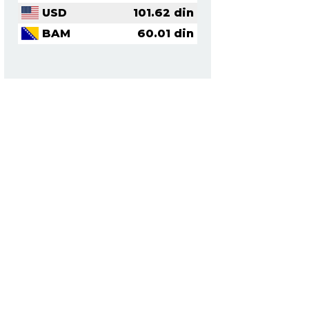
USD
101.62
din
BAM
60.01
din