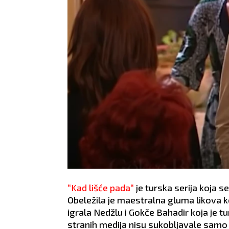
“Kad lišće pada“
je turska serija koja 
Obeležila je maestralna gluma likova k
igrala Nedžlu i Gokče Bahadir koja je t
stranih medija nisu sukobljavale samo u 