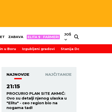
JOŠ
ET
ZABAVA
in u Boru
Izgubljeni gradovi
Stanija Dobrojević
NAJNOVIJE
NAJČITANIJE
21:15
PROCURIO PLAN SITE AHMIĆ:
Ovo su detalji njenog ulaska u
"Elitu" - ceo region bio na
nogama tad!