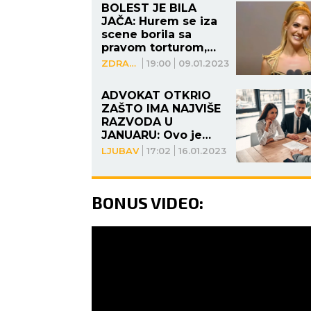
BOLEST JE BILA
JAČA: Hurem se iza
scene borila sa
pravom torturom,
njen odlazak je
ZDRAVLJE
19:00
09.01.2023
fanovima preteško
pao!
ADVOKAT OTKRIO
ZAŠTO IMA NAJVIŠE
RAZVODA U
JANUARU: Ovo je
glavni KRIVAC, evo
LJUBAV
17:02
16.01.2023
zbog čega baš tada
ljudi PUCAJU
BONUS VIDEO: