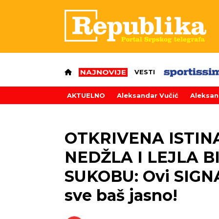
VESTI
AKTUELNO
Aleksandar Vučić
Aleksan
OTKRIVENA ISTINA
NEDŽLA I LEJLA B
SUKOBU: Ovi SIGNAL
sve baš jasno!