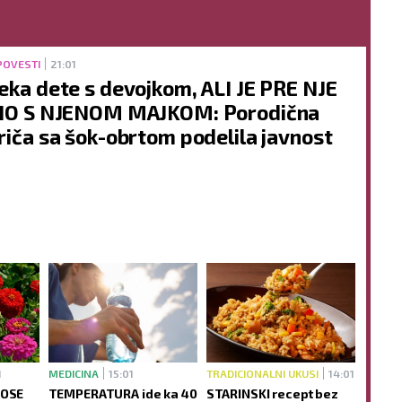
POVESTI
21:01
eka dete s devojkom, ALI JE PRE NJE
IO S NJENOM MAJKOM: Porodična
riča sa šok-obrtom podelila javnost
BEOGRAD
1
MEDICINA
15:01
TRADICIONALNI UKUSI
14:01
NOSE
TEMPERATURA ide ka 40
STARINSKI recept bez