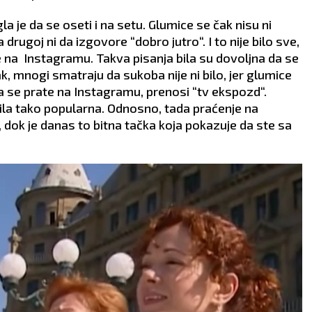
e da se oseti i na setu. Glumice se čak nisu ni
drugoj ni da izgovore “dobro jutro“. I to nije bilo sve,
e na Instagramu. Takva pisanja bila su dovoljna da se
, mnogi smatraju da sukoba nije ni bilo, jer glumice
 da se prate na Instagramu, prenosi “tv ekspozd“.
ila tako popularna. Odnosno, tada praćenje na
 dok je danas to bitna tačka koja pokazuje da ste sa
DEVICA
VAGA
24.8 - 23.9
24.9 - 23.10
AO:
Uspeh u kreativnim
POSAO:
Danas možete
anjima i u oblasti
očekivati zastoj u okviru
ete obeležiće ovaj dan.
platnog prometa. Pa ipak,