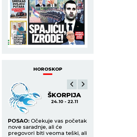
HOROSKOP
ŠKORPIJA
ST
24.10 - 22.11
23.
POSAO:
Očekuje vas početak
POSAO:
Danas pok
nove saradnje, ali će
maksimalno da se 
pregovori biti veoma teški, ali
na posao pošto će 