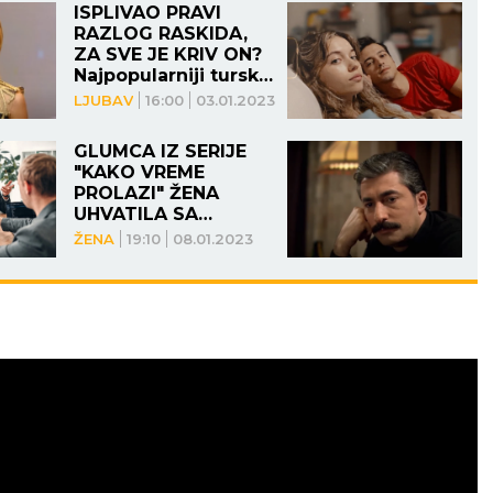
ISPLIVAO PRAVI
RAZLOG RASKIDA,
ZA SVE JE KRIV ON?
Najpopularniji turski
par stavio tačku na
LJUBAV
16:00
03.01.2023
dugogodišnju
ljubavnu vezu!
GLUMCA IZ SERIJE
"KAKO VREME
PROLAZI" ŽENA
UHVATILA SA
LJUBAVNICOM? U
ŽENA
19:10
08.01.2023
jeku skandala
kupovao luksuzan
nakit da se OPERE, a
o braku je govorio
OVAKO!