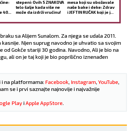
27
°C
26
°C
ćine:
stepeni: Ovih 5 ZNAKOVA
mesa koji su obožavale
telo šalje kada više ne
naše bake i deke: Zdrav
e 40
može da izdrži vrućinu!
i JEFTIN RUČAK koji je još
Vedro nebo
Mestimično ob
ukusniji sutradan
temp:
21
°C
Max temp:
37
°C
Min temp:
23
°C
Max temp:
u braku sa Alijem Sunalom. Za njega se udala 2011.
ar:
2
m/s
Vlažnost:
36
%
Vetar:
3
m/s
Vlažnost:
6
kasnije. Njen suprug navodno je uhvatio sa svojim
 od Gokče stariji 30 godina. Navodno, Ali je bio na
u, ali on je taj koji je bio poprilično iznenađen
i i na platformama:
Facebook
,
Instagram
,
YouTube
,
nam se i prvi saznajte najnovije i najvažnije
ogle Play
i
Apple AppStore
.