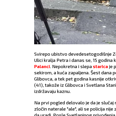
Svirepo ubistvo devedesetogodišnje Zo
Ulici kralja Petra i danas se, 15 godina 
.
Nepokretna i slepa
je 
Palanci
starica
sekirom, a kuća zapaljena. Šest dana 
Glibovca, a tek pet godina kasnije otkri
(41), takože iz Glibovca i Svetlana Sta
izdržavaju kaznu.
Na prvi pogled delovalo je da je slučaj
zločin naterale "ale", ali se policija n
da uradi. Posle Svetlaninog privođenja