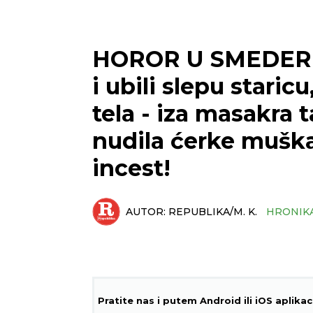
HOROR U SMEDEREV
i ubili slepu staric
tela - iza masakra 
nudila ćerke muška
incest!
AUTOR:
REPUBLIKA/M. K.
HRONIK
Pratite nas i putem Android ili iOS aplikac