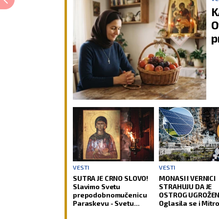
K
O
p
VESTI
VESTI
SUTRA JE CRNO SLOVO!
MONASI I VERNICI
Slavimo Svetu
STRAHUJU DA JE
prepodobnomučenicu
OSTROG UGROŽEN
Paraskevu - Svetu
Oglasila se i Mitr
Petku Rimljanku
o spornom projek