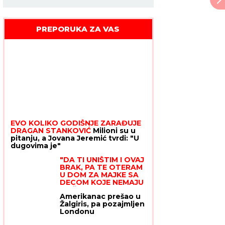
PREPORUKA ZA VAS
EVO KOLIKO GODIŠNJE ZARAĐUJE
DRAGAN STANKOVIĆ
Milioni su u
pitanju, a Jovana Jeremić tvrdi: "U
dugovima je"
"DA TI UNIŠTIM I OVAJ
BRAK, PA TE OTERAM
U DOM ZA MAJKE SA
DECOM KOJE NEMAJU
ZA ŽIVOT" U
jeku
Amerikanac prešao u
pretnji ženi Slobe
Žalgiris, pa pozajmljen
Radanovića, Ana
Londonu
Nikolić se oglasila: "Ne
govori ništa!"