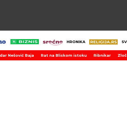
HRONIKA
SV
dar Nešović Baja
Rat na Bliskom istoku
Ribnikar
Zloč