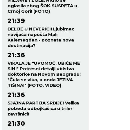
MILJANE I ZOLE: Hitno se
oglasila zbog ŠOK-SUSRETA u
Crnoj Gori! (FOTO)
21:39
DELIJE U NEVERICI! Ljubimac
navijača napušta Mali
Kalemegdan - poznata nova
destinacija?
21:36
VIKALA JE "UPOMOĆ, UBIĆE ME
SIN!" Potresni detalji ubistva
doktorke na Novom Beogradu:
"Čula se vika, a onda JEZIVA
TIŠINA!" (FOTO, VIDEO)
21:36
SJAJNA PARTIJA SRBIJE! Velika
pobeda odbojkašica u triler
završnici!
21:30