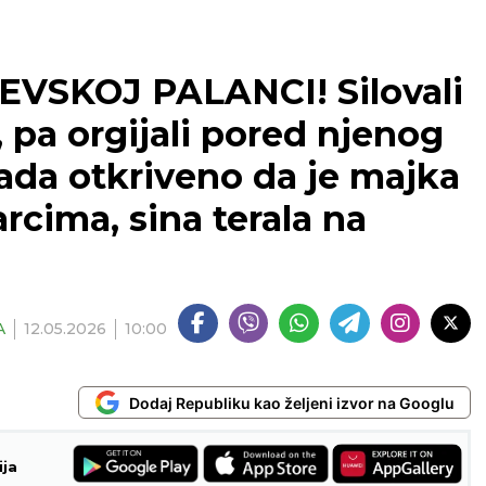
SKOJ PALANCI! Silovali
u, pa orgijali pored njenog
tada otkriveno da je majka
rcima, sina terala na
A
12.05.2026
10:00
Dodaj Republiku kao željeni izvor na Googlu
ija