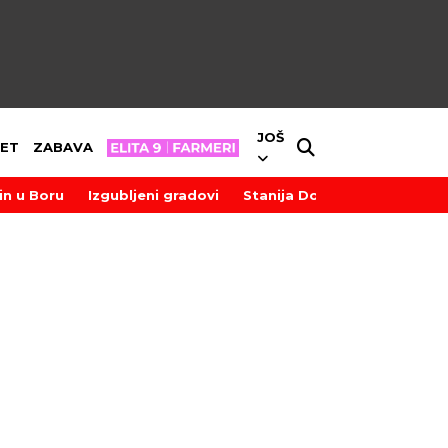
JOŠ
ET
ZABAVA
in u Boru
Izgubljeni gradovi
Stanija Dobrojević