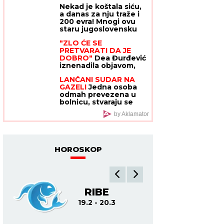
Nekad je koštala siću,
a danas za nju traže i
200 evra! Mnogi ovu
staru jugoslovensku
činiju još čuvaju u
"ZLO ĆE SE
vitrini, a nisu ni svesni
PRETVARATI DA JE
koliko može da vredi
DOBRO"
Dea Đurđević
iznenadila objavom,
voditeljka podelila
LANČANI SUDAR NA
savet: "Kad god vidiš
GAZELI
Jedna osoba
zlo, veruj da je zlo"
odmah prevezena u
bolnicu, stvaraju se
gužve
by Aklamator
HOROSKOP
A
RIBE
O
19.2 - 20.3
21.3