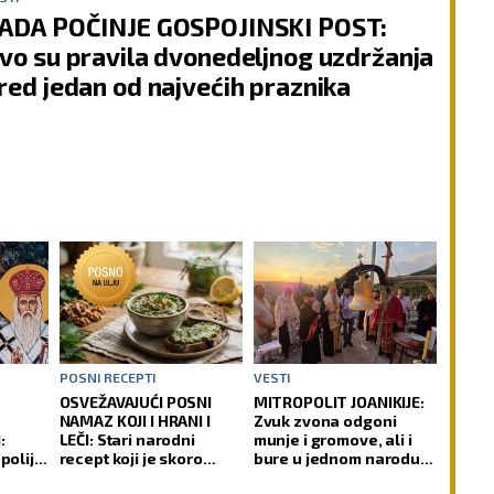
ADA POČINJE GOSPOJINSKI POST:
vo su pravila dvonedeljnog uzdržanja
red jedan od najvećih praznika
POSNI RECEPTI
VESTI
OSVEŽAVAJUĆI POSNI
MITROPOLIT JOANIKIJE:
NAMAZ KOJI I HRANI I
Zvuk zvona odgoni
:
LEČI: Stari narodni
munje i gromove, ali i
opolija
recept koji je skoro
bure u jednom narodu
tu
nestao iz sećanja
ili čoveku