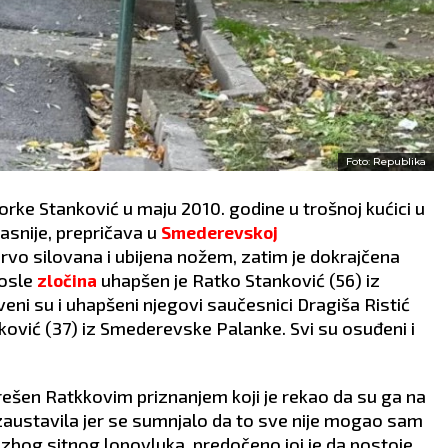
Foto: Republika
rke Stanković u maju 2010. godine u trošnoj kućici u
kasnije, prepričava u
Smederevskoj
prvo silovana i ubijena nožem, zatim je dokrajčena
posle
uhapšen je Ratko Stanković (56) iz
zločina
veni su i uhapšeni njegovi saučesnici Dragiša Ristić
nković (37) iz Smederevske Palanke. Svi su osuđeni i
 rešen Ratkkovim priznanjem koji je rekao da su ga na
ije zaustavila jer se sumnjalo da to sve nije mogao sam
 zbog sitnog lopovluka, predočeno joj je da postoje