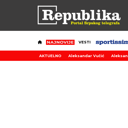
VESTI
AKTUELNO
Aleksandar Vučić
Aleksan