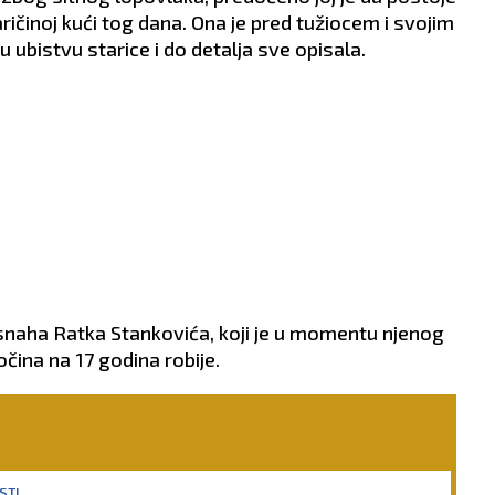
taričinoj kući tog dana. Ona je pred tužiocem i svojim
ubistvu starice i do detalja sve opisala.
 snaha Ratka Stankovića, koji je u momentu njenog
ina na 17 godina robije.
STI