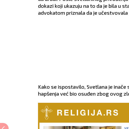
dokazi koji ukazuju na to da je bila u s
advokatom priznala da je učestvovala u 
Kako se ispostavilo, Svetlana je inače
hapšenja već bio osuđen zbog ovog zloč
VE