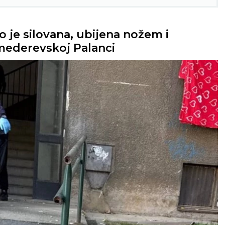
o je silovana, ubijena nožem i
Smederevskoj Palanci