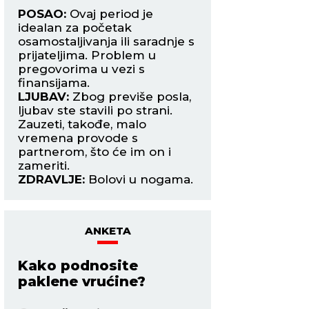
ave
POSAO:
Ovaj period je
POSAO:
Trudite s
idealan za početak
poslovni stres ne 
osamostaljivanja ili saradnje s
kuću jer će emocije
prijateljima. Problem u
pojačane i lako m
pregovorima u vezi s
nesporazuma s naj
e
finansijama.
LJUBAV:
Slobodni
LJUBAV:
Zbog previše posla,
mogli bi danas da
ljubav ste stavili po strani.
osobu koja će ih os
Zauzeti, takođe, malo
harizmom, humor
ože
vremena provode s
inteligencijom.
partnerom, što će im on i
ZDRAVLJE:
Pojača
.
zameriti.
nervoza.
ZDRAVLJE:
Bolovi u nogama.
ANKETA
Kako podnosite
paklene vrućine?