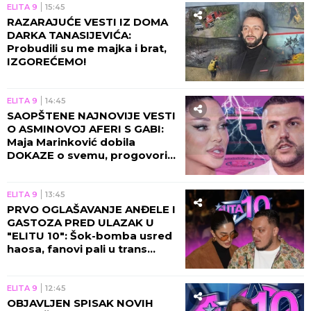
ELITA 9
15:45
RAZARAJUĆE VESTI IZ DOMA
DARKA TANASIJEVIĆA:
Probudili su me majka i brat,
IZGOREĆEMO!
ELITA 9
14:45
SAOPŠTENE NAJNOVIJE VESTI
O ASMINOVOJ AFERI S GABI:
Maja Marinković dobila
DOKAZE o svemu, progovorila
njegova bivša!
ELITA 9
13:45
PRVO OGLAŠAVANJE ANĐELE I
GASTOZA PRED ULAZAK U
"ELITU 10": Šok-bomba usred
haosa, fanovi pali u trans
zbog novih vesti!
ELITA 9
12:45
OBJAVLJEN SPISAK NOVIH