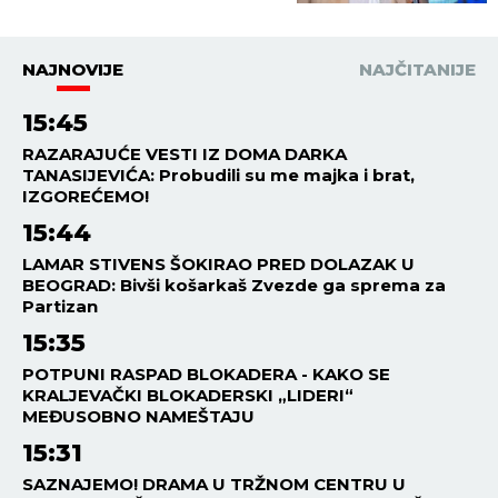
NAJNOVIJE
NAJČITANIJE
15:45
RAZARAJUĆE VESTI IZ DOMA DARKA
TANASIJEVIĆA: Probudili su me majka i brat,
IZGOREĆEMO!
15:44
LAMAR STIVENS ŠOKIRAO PRED DOLAZAK U
BEOGRAD: Bivši košarkaš Zvezde ga sprema za
Partizan
15:35
POTPUNI RASPAD BLOKADERA - KAKO SE
KRALJEVAČKI BLOKADERSKI „LIDERI“
MEĐUSOBNO NAMEŠTAJU
15:31
SAZNAJEMO! DRAMA U TRŽNOM CENTRU U