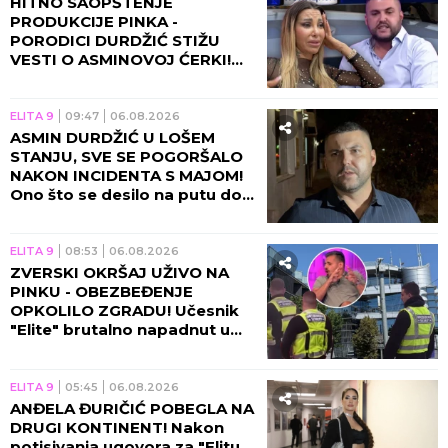
HITNO SAOPŠTENJE
PRODUKCIJE PINKA -
PORODICI DURDŽIĆ STIŽU
VESTI O ASMINOVOJ ĆERKI!
Aneli se momentalno vraća u
Beograd zbog Nore!
ELITA 9
09:47
06.08.2026
ASMIN DURDŽIĆ U LOŠEM
STANJU, SVE SE POGORŠALO
NAKON INCIDENTA S MAJOM!
Ono što se desilo na putu do
Pinka će vas NAJEŽITI!
ELITA 9
08:53
06.08.2026
ZVERSKI OKRŠAJ UŽIVO NA
PINKU - OBEZBEĐENJE
OPKOLILO ZGRADU! Učesnik
"Elite" brutalno napadnut u
programu, voditelj prekinuo
emisiju!
ELITA 9
05:45
06.08.2026
ANĐELA ĐURIČIĆ POBEGLA NA
DRUGI KONTINENT! Nakon
potisivanja ugovora za "Elitu