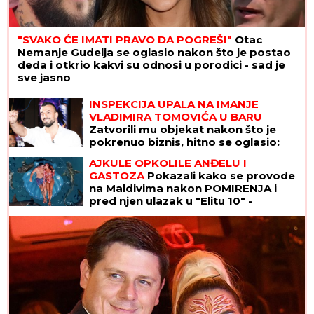
"SVAKO ĆE IMATI PRAVO DA POGREŠI"
Otac
Nemanje Gudelja se oglasio nakon što je postao
deda i otkrio kakvi su odnosi u porodici - sad je
sve jasno
INSPEKCIJA UPALA NA IMANJE
VLADIMIRA TOMOVIĆA U BARU
Zatvorili mu objekat nakon što je
pokrenuo biznis, hitno se oglasio:
"Imamo zabranu"
AJKULE OPKOLILE ANĐELU I
GASTOZA
Pokazali kako se provode
na Maldivima nakon POMIRENJA i
pred njen ulazak u "Elitu 10" -
komentari samo pljušte (VIDEO)