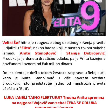
Foto: ata images Antonio Ahel
Veliki Šef
hitno je reagovao zbog ozbiljnog kršenja pravila
u rijalitiju
"Elita"
, nakon haosa koji je nastao tokom sukoba
između
Anite Stanojlović
i
Stanije Dobrojević
.
Produkcija je donela drastičnu odluku, pa je Anita kažnjena
novčanom kaznom od čak milion dinara.
Do incidenta je došlo tokom žestoke rasprave u Beloj kući,
kada je Anita Stanojlović u više navrata vređala
produkciju, što predstavlja jedno od najstrožih pravila
učešća u "Eliti".
LUKA I ANELI TAJNO FLERTUJU!? Trudna Anita spremna
na najgore! Vujovič van sebe! ČEKA SE ODLUKA
PRODUKCIJE! (VIDEO)