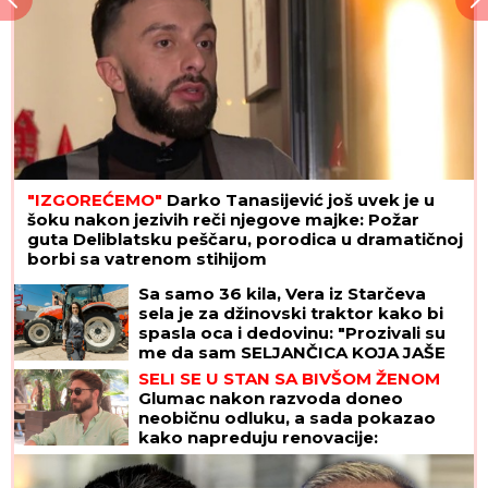
"IZGOREĆEMO"
Darko Tanasijević još uvek je u
šoku nakon jezivih reči njegove majke: Požar
guta Deliblatsku peščaru, porodica u dramatičnoj
borbi sa vatrenom stihijom
Sa samo 36 kila, Vera iz Starčeva
sela je za džinovski traktor kako bi
spasla oca i dedovinu: "Prozivali su
me da sam SELJANČICA KOJA JAŠE
SVINJE, a ja sam uspešnija od 60%
SELI SE U STAN SA BIVŠOM ŽENOM
muškaraca"
Glumac nakon razvoda doneo
neobičnu odluku, a sada pokazao
kako napreduju renovacije:
"Nadgledanje"