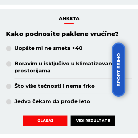
ANKETA
Kako podnosite paklene vrućine?
Uopšte mi ne smeta +40
SPORTISSIMO
Boravim u isključivo u klimatizovanim
prostorijama
Što više tečnosti i nema frke
Jedva čekam da prođe leto
VIDI REZULTATE
GLASAJ