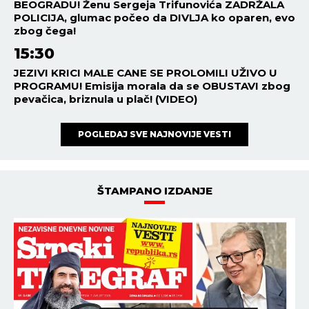
BEOGRADU! Ženu Sergeja Trifunovića ZADRŽALA
POLICIJA, glumac počeo da DIVLJA ko oparen, evo
zbog čega!
15:30
JEZIVI KRICI MALE CANE SE PROLOMILI UŽIVO U
PROGRAMU! Emisija morala da se OBUSTAVI zbog
pevačica, briznula u plač! (VIDEO)
POGLEDAJ SVE NAJNOVIJE VESTI
ŠTAMPANO IZDANJE