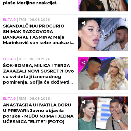
plaše Marijine reakcije!
(VIDEO)
ELITA 9
17:15
06.08.2026
SKANDALČINA! PROCURIO
SNIMAK RAZGOVORA
BANKARKE I ASMINA: Maja
Marinković van sebe unakazila
Gabi! (VIDEO)
ELITA 9
16:15
06.08.2026
ŠOK-BOMBA, MILICA I TERZA
ZAKAZALI NOVI SUSRET?! Ovo
su svi detalji iznenadnog
pomirenja, Sofija će doživeti
nervni slom!
ELITA 9
15:15
06.08.2026
ANASTASIJA UHVATILA BORU
U PREVARI: Javno objavila
poruke - MEĐU NJIMA I JEDNA
UČESNICA "ELITE"! (FOTO)