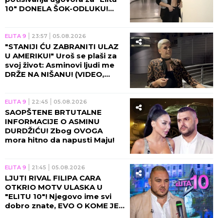
10" DONELA ŠOK-ODLUKU!
(VIDEO)
ELITA 9
23:57
05.08.2026
"STANIJI ĆU ZABRANITI ULAZ
U AMERIKU!" Uroš se plaši za
svoj život: Asminovi ljudi me
DRŽE NA NIŠANU! (VIDEO,
GALERIJA)
ELITA 9
22:45
05.08.2026
SAOPŠTENE BRTUTALNE
INFORMACIJE O ASMINU
DURDŽIĆU! Zbog OVOGA
mora hitno da napusti Maju!
ELITA 9
21:45
05.08.2026
LJUTI RIVAL FILIPA CARA
OTKRIO MOTV ULASKA U
"ELITU 10"! Njegovo ime svi
dobro znate, EVO O KOME JE
REČ!