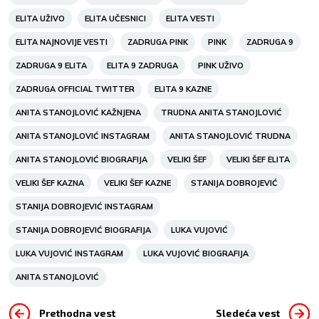
ELITA UŽIVO
ELITA UČESNICI
ELITA VESTI
ELITA NAJNOVIJE VESTI
ZADRUGA PINK
PINK
ZADRUGA 9
ZADRUGA 9 ELITA
ELITA 9 ZADRUGA
PINK UŽIVO
ZADRUGA OFFICIAL TWITTER
ELITA 9 KAZNE
ANITA STANOJLOVIĆ KAŽNJENA
TRUDNA ANITA STANOJLOVIĆ
ANITA STANOJLOVIĆ INSTAGRAM
ANITA STANOJLOVIĆ TRUDNA
ANITA STANOJLOVIĆ BIOGRAFIJA
VELIKI ŠEF
VELIKI ŠEF ELITA
VELIKI ŠEF KAZNA
VELIKI ŠEF KAZNE
STANIJA DOBROJEVIĆ
STANIJA DOBROJEVIĆ INSTAGRAM
STANIJA DOBROJEVIĆ BIOGRAFIJA
LUKA VUJOVIĆ
LUKA VUJOVIĆ INSTAGRAM
LUKA VUJOVIĆ BIOGRAFIJA
ANITA STANOJLOVIĆ
Prethodna vest
Sledeća vest