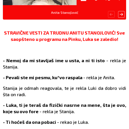
Anita Stanojlović
STRAVIČNE VESTI ZA TRUDNU ANITU STANOJLOVIĆ! Sve
saopšteno u programu na Pinku, Luka se zaledio!
- Nemoj da mi stavljaš ime u usta, a ni ti isto
- rekla je
Stanija.
- Pevali ste mi pesmu, ku*vo raspala
- rekla je Anita.
Stanija je odmah reagovala, te je rekla Luki da dobro vidi
šta on radi.
- Luka, ti je teraš da fizički nasrne na mene, šta je ovo,
koje su ovo fore
- rekla je Stanija.
- Ti hoćeš da ona pobaci
- rekao je Luka.