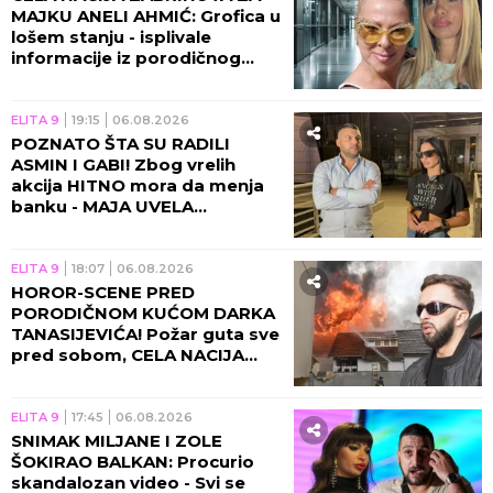
MAJKU ANELI AHMIĆ: Grofica u
lošem stanju - isplivale
informacije iz porodičnog
doma!
ELITA 9
19:15
06.08.2026
POZNATO ŠTA SU RADILI
ASMIN I GABI! Zbog vrelih
akcija HITNO mora da menja
banku - MAJA UVELA
RESTRIKCIJE!
ELITA 9
18:07
06.08.2026
HOROR-SCENE PRED
PORODIČNOM KUĆOM DARKA
TANASIJEVIĆA! Požar guta sve
pred sobom, CELA NACIJA
UZNEMIRENA! (UZNEMIRUJUĆ
VIDEO)
ELITA 9
17:45
06.08.2026
SNIMAK MILJANE I ZOLE
ŠOKIRAO BALKAN: Procurio
skandalozan video - Svi se