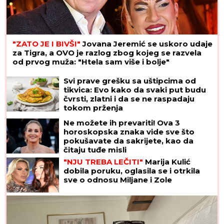
"ZATO JE I BIVŠI"
Jovana Jeremić se uskoro udaje
za Tigra, a OVO je razlog zbog kojeg se razvela
od prvog muža: "Htela sam više i bolje"
Svi prave grešku sa uštipcima od
tikvica: Evo kako da svaki put budu
čvrsti, zlatni i da se ne raspadaju
tokom prženja
Ne možete ih prevariti! Ova 3
horoskopska znaka vide sve što
pokušavate da sakrijete, kao da
čitaju tuđe misli
"NJU TREBA LEČITI"
Marija Kulić
dobila poruku, oglasila se i otrkila
sve o odnosu Miljane i Zole