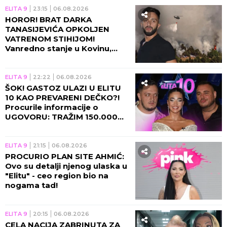
ELITA 9
23:15
06.08.2026
HOROR! BRAT DARKA
TANASIJEVIĆA OPKOLJEN
VATRENOM STIHIJOM!
Vanredno stanje u Kovinu,
voditelj u agoniji: U TOJ KUĆI
SAM ODRASTAO!
ELITA 9
22:22
06.08.2026
ŠOK! GASTOZ ULAZI U ELITU
10 KAO PREVARENI DEČKO?!
Procurile informacije o
UGOVORU: TRAŽIM 150.000
EVRA UNAPRED! (VIDEO)
ELITA 9
21:15
06.08.2026
PROCURIO PLAN SITE AHMIĆ:
Ovo su detalji njenog ulaska u
"Elitu" - ceo region bio na
nogama tad!
ELITA 9
20:15
06.08.2026
CELA NACIJA ZABRINUTA ZA