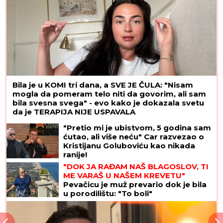
Bila je u KOMI tri dana, a SVE JE ČULA: "Nisam
mogla da pomeram telo niti da govorim, ali sam
bila svesna svega" - evo kako je dokazala svetu
da je TERAPIJA NIJE USPAVALA
"Pretio mi je ubistvom, 5 godina sam
ćutao, ali više neću" Car razvezao o
Kristijanu Goluboviću kao nikada
ranije!
"DOK JA RAĐAM NAŠ BLAGOSLOV, TI
ME VARAŠ U NAŠEM KREVETU"
Pevačicu je muž prevario dok je bila
u porodilištu: "To boli"