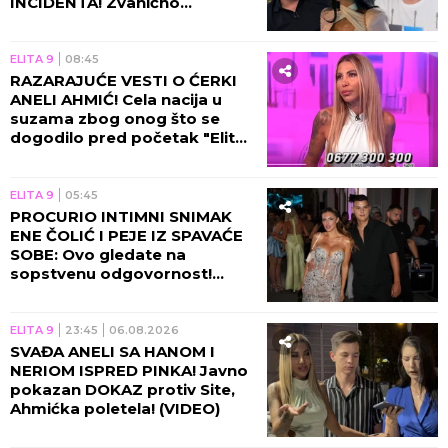
INCIDENTA! Zvanično
saopštenje će vas zakucati za
ekran, obezbeđenje u
pripravnosti!
ELITA 9
08:45
RAZARAJUĆE VESTI O ĆERKI
ANELI AHMIĆ! Cela nacija u
suzama zbog onog što se
dogodilo pred početak "Elite
10", Asmin napravio ŠOK-
POTEZ!
ELITA 9
05:45
PROCURIO INTIMNI SNIMAK
ENE ČOLIĆ I PEJE IZ SPAVAĆE
SOBE: Ovo gledate na
sopstvenu odgovornost!
(VIDEO)
ELITA 9
23:45
06.08.2026
SVAĐA ANELI SA HANOM I
NERIOM ISPRED PINKA! Javno
pokazan DOKAZ protiv Site,
Ahmićka poletela! (VIDEO)