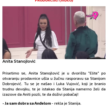
Foto: Elita printskrin
Anita Stanojlović
Prisetimo se, Anita Stanojlović je u dvorištu "Elite" po
otvaranju prodavnice ušla u žučnu rasporavu sa Stanijom
Dobrojević. Tu se je našao i Luka Vujović, koji je branio
trudnu devojku, te je istakao da Stanija namerno želi da
izazove da Aniti pozli, te da doživi pobačaj!
- Ja sam dobra sa Anđelom
- rekla je Stanija.