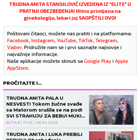
TRUDNA ANITA STANOJLOVIĆ IZVEDENA IZ "ELITE" U
PRATNJI OBEZBEĐENJA! Hitno primljena na
ginekologiju, lekari joj SAOPŠTILI OVO!
Poštovani čitaoci, možete nas pratiti i na platformama:
Facebook
,
Instagram
,
YouTube
,
TikTok
,
Telegram
,
Vajber
. Pridružite nam se i prvi saznajte najnovije i
najvažnije informacije.
Naše aplikacije možete skinuti sa
Google Play
i
Apple
AppStore
.
PROČITAJTE I...
TRUDNA ANITA PALA U
NESVEST! Tokom žučne svađe
sa Matorom srušila se na pod!
SVI STRAHUJU ZA BEBU! MUK!
(VIDEO)
ELITA 9
17:45
28.04.2026
TRUDNA ANITA I LUKA PREBILI