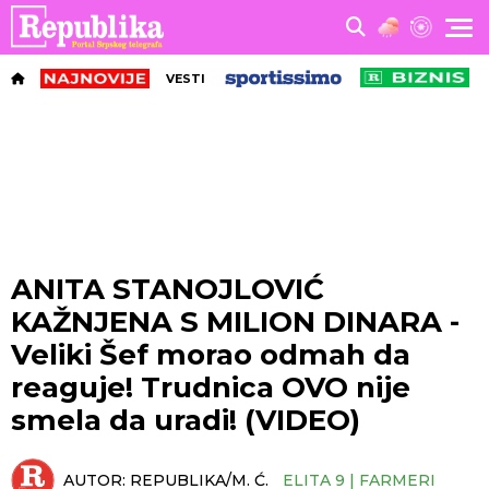
VESTI
ANITA STANOJLOVIĆ
KAŽNJENA S MILION DINARA -
Veliki Šef morao odmah da
reaguje! Trudnica OVO nije
smela da uradi! (VIDEO)
AUTOR:
REPUBLIKA/M. Ć.
ELITA 9 | FARMERI