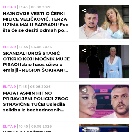
ELITA 9
13:45
06.08.2026
NAJNOVIJE VESTI O ĆERKI
MILICE VELIČKOVIĆ, TERZA
UZIMA MALU BARBARU! Evo
šta će se desiti odmah po
povratku u Beograd!
ELITA 9
12:45
06.08.2026
SKANDAL! UROŠ STANIĆ
OTKRIO KOJI MOĆNIK MU JE
PISAO! Izbio haos uživo u
emisiji - REGION ŠOKIRAN!
(VIDEO)
ELITA 9
11:45
06.08.2026
MAJA I ASMIN HITNO
PRIJAVLJENI POLICIJI ZBOG
STRAVIČNE TUČE! Usledila
selidba iz bezbednosnih
razloga, sve otišlo predaleko!
ELITA 9
10:45
06.08.2026