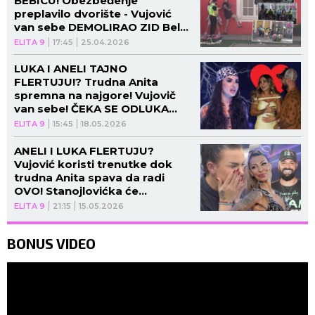
BEBICU! Obezbeđenje
preplavilo dvorište - Vujović
van sebe DEMOLIRAO ZID Bele
kuće, pa rasturio sve po
ELITA 9
17:45
25.04.2026
imanju! (VIDEO)
LUKA I ANELI TAJNO
FLERTUJU!? Trudna Anita
spremna na najgore! Vujovič
van sebe! ČEKA SE ODLUKA
PRODUKCIJE! (VIDEO)
ELITA 9
15:45
18.05.2026
ANELI I LUKA FLERTUJU?
Vujović koristi trenutke dok
trudna Anita spava da radi
OVO! Stanojlovićka će
DEMOLIRATI "ELITU" (VIDEO)
ELITA 9
21:15
15.05.2026
BONUS VIDEO