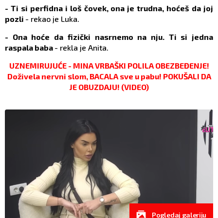
- Ti si perfidna i loš čovek, ona je trudna, hoćeš da joj
pozli
- rekao je Luka.
- Ona hoće da fizički nasrnemo na nju. Ti si jedna
raspala baba
- rekla je Anita.
UZNEMIRUJUĆE - MINA VRBAŠKI POLILA OBEZBEĐENJE!
Doživela nervni slom, BACALA sve u pabu! POKUŠALI DA
JE OBUZDAJU! (VIDEO)
Pogledaj galeriju