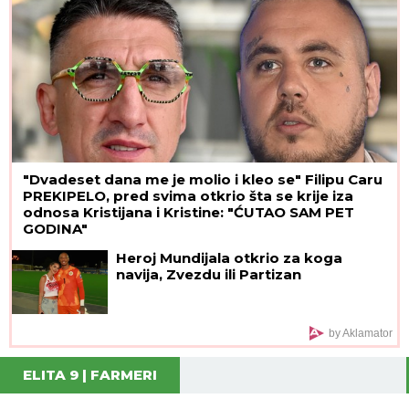
"Dvadeset dana me je molio i kleo se" Filipu Caru
PREKIPELO, pred svima otkrio šta se krije iza
odnosa Kristijana i Kristine: "ĆUTAO SAM PET
GODINA"
Heroj Mundijala otkrio za koga
navija, Zvezdu ili Partizan
by Aklamator
ELITA 9 | FARMERI