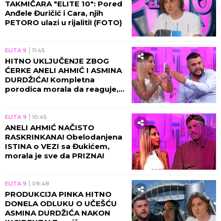
TAKMIČARA "ELITE 10": Pored
Anđele Đuričić i Cara, njih
PETORO ulazi u rijaliti! (FOTO)
ELITA 9
11:45
HITNO UKLJUČENJE ZBOG
ĆERKE ANELI AHMIĆ I ASMINA
DURDŽIĆA! Kompletna
porodica morala da reaguje,
usledila nova drama u
programu!
ELITA 9
10:45
ANELI AHMIĆ NAČISTO
RASKRINKANA! Obelodanjena
ISTINA o VEZI sa Đukićem,
morala je sve da PRIZNA!
ELITA 9
09:48
PRODUKCIJA PINKA HITNO
DONELA ODLUKU O UČEŠĆU
ASMINA DURDŽIĆA NAKON