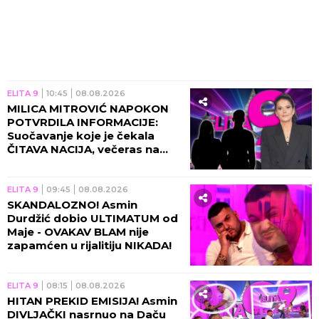
ELITA 9
10:45
08.08.2026
MILICA MITROVIĆ NAPOKON
POTVRDILA INFORMACIJE:
Suočavanje koje je čekala
ČITAVA NACIJA, večeras na
Pink stiže URAGAN!
ELITA 9
09:45
08.08.2026
SKANDALOZNO! Asmin
Durdžić dobio ULTIMATUM od
Maje - OVAKAV BLAM nije
zapamćen u rijalitiju NIKADA!
ELITA 9
08:15
08.08.2026
HITAN PREKID EMISIJA! Asmin
DIVLJAČKI nasrnuo na Daču