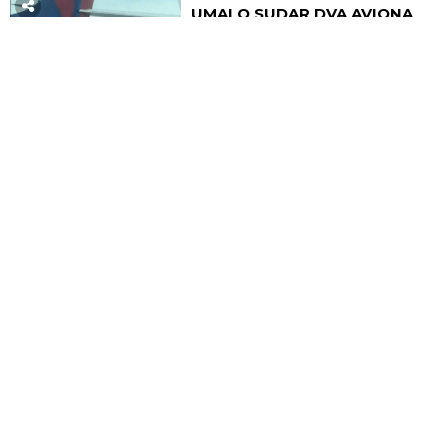
UMALO SUDAR DVA AVIONA
NA PISTI! Haos na aerodromu,
stotine putnika PRETRNULO
OD STRAHA!
HRONIKA
09:59
NESTAO MLADIĆ (28) KOD
BORČE! Otišao po drva, pa
potonuo u mulj!
POLITIKA
09:48
"UMORNI SU, ALI NEĆE STATI
DOK IMA VATRE": Oglasio se
Dačić i pohvalio borbu
vatrogasaca sa stihijom
ELITA 9
09:45
PRVA IZJAVA MAJE
MARINKOVIĆ O TRUDNOĆI SA