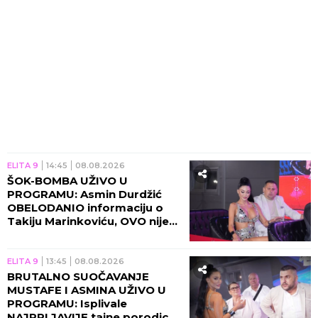
ELITA 9
14:45
08.08.2026
ŠOK-BOMBA UŽIVO U
PROGRAMU: Asmin Durdžić
OBELODANIO informaciju o
Takiju Marinkoviću, OVO nije
smeo da izgovori!
ELITA 9
13:45
08.08.2026
BRUTALNO SUOČAVANJE
MUSTAFE I ASMINA UŽIVO U
PROGRAMU: Isplivale
NAJPRLJAVIJE tajne porodice