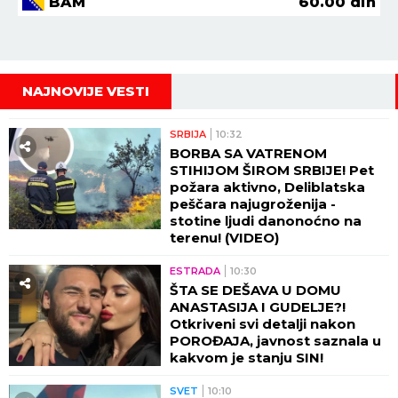
BAM
60.00
din
NAJNOVIJE VESTI
SRBIJA
10:32
BORBA SA VATRENOM
STIHIJOM ŠIROM SRBIJE! Pet
požara aktivno, Deliblatska
peščara najugroženija -
stotine ljudi danonoćno na
terenu! (VIDEO)
ESTRADA
10:30
ŠTA SE DEŠAVA U DOMU
ANASTASIJA I GUDELJE?!
Otkriveni svi detalji nakon
POROĐAJA, javnost saznala u
kakvom je stanju SIN!
SVET
10:10