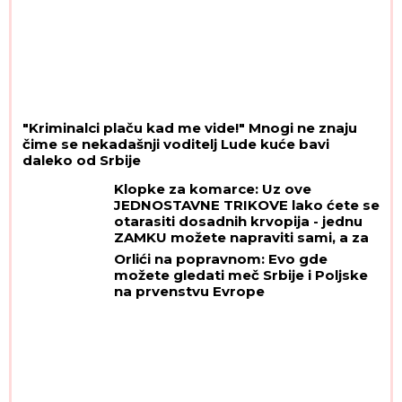
"Kriminalci plaču kad me vide!" Mnogi ne znaju
čime se nekadašnji voditelj Lude kuće bavi
daleko od Srbije
Klopke za komarce: Uz ove
JEDNOSTAVNE TRIKOVE lako ćete se
otarasiti dosadnih krvopija - jednu
ZAMKU možete napraviti sami, a za
drugu vam ne treba BAŠ NIŠTA
Orlići na popravnom: Evo gde
možete gledati meč Srbije i Poljske
na prvenstvu Evrope