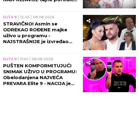
Durdžić, Maja napravila
RASKOL!
ELITA 9
12:45
08.08.2026
STRAVIČNO! Asmin se
ODREKAO ROĐENE majke
uživo u programu -
NAJSTRAŠNIJE je izvređao
zbog Maje!
ELITA 9
11:45
08.08.2026
PUŠTEN KOMPORMITUJUĆI
SNIMAK UŽIVO U PROGRAMU:
Obelodanjena NAJVEĆA
PREVARA Elite 9 - NACIJA je
morala da sazna OVO