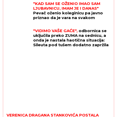
"KAD SAM SE OŽENIO IMAO SAM
LJUBAVNICU, IMAM JE I DANAS"
Pevač oženio koleginicu pa javno
priznao da je vara na svakom
koraku: "Skoro svi na estradi imaju
paralelne veze"
"VIDIMO VAŠE GAĆE",
odbornica se
uključila preko ZUMA na sednicu, a
onda je nastala haotična situacija:
Sileuta pod tušem dodatno zapržila
čorbu
VERENICA DRAGANA STANKOVIĆA POSTALA