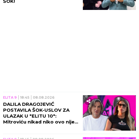
ŠOK!
ELITA 9
18:45
08.08.2026
DALILA DRAGOJEVIĆ
POSTAVILA ŠOK-USLOV ZA
ULAZAK U "ELITU 10":
Mitroviću nikad niko ovo nije
tražio, procurili svi detalji!