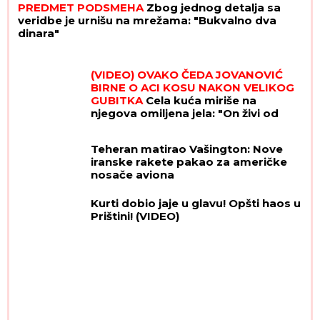
PREDMET PODSMEHA
Zbog jednog detalja sa
veridbe je urnišu na mrežama: "Bukvalno dva
dinara"
(VIDEO) OVAKO ČEDA JOVANOVIĆ
BIRNE O ACI KOSU NAKON VELIKOG
GUBITKA
Cela kuća miriše na
njegova omiljena jela: "On živi od
ljubavi"
Teheran matirao Vašington: Nove
iranske rakete pakao za američke
nosače aviona
Kurti dobio jaje u glavu! Opšti haos u
Prištini! (VIDEO)