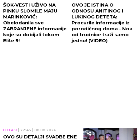
ŠOK-VESTI UŽIVO NA
OVO JE ISTINA O
PINKU SLOMILE MAJU
ODNOSU ANITINOG I
MARINKOVIĆ:
LUKINOG DETETA:
Obelodanila sve
Procurile informacije iz
ZABRANJENE informacije
porodičnog doma - Noa
koje su dobijali tokom
od trudnice traži samo
Elite 9!
jedno! (VIDEO)
ELITA 9
22:45
08.08.2026
OVO SU DETALJI SVADBE ENE