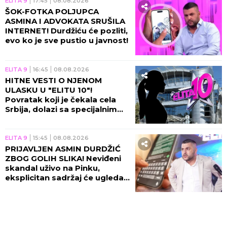
ELITA 9
17:45
08.08.2026
ŠOK-FOTKA POLJUPCA
ASMINA I ADVOKATA SRUŠILA
INTERNET! Durdžiću će pozliti,
evo ko je sve pustio u javnost!
ELITA 9
16:45
08.08.2026
HITNE VESTI O NJENOM
ULASKU U "ELITU 10"!
Povratak koji je čekala cela
Srbija, dolazi sa specijalnim
zadatkom!
ELITA 9
15:45
08.08.2026
PRIJAVLJEN ASMIN DURDŽIĆ
ZBOG GOLIH SLIKA! Neviđeni
skandal uživo na Pinku,
eksplicitan sadržaj će ugledati
svetlost dana!