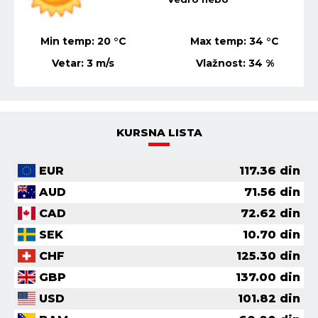
Min temp:
21
°C
Max temp:
36
°C
Vetar:
3
m/s
Vlažnost:
41
%
KURSNA LISTA
EUR
117.36
din
AUD
71.56
din
CAD
72.62
din
SEK
10.70
din
CHF
125.30
din
GBP
137.00
din
USD
101.82
din