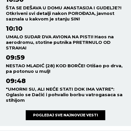
ŠTA SE DEŠAVA U DOMU ANASTASIJA I GUDELJE?!
Otkriveni svi detalji nakon POROĐAJA, javnost
saznala u kakvom je stanju SIN!
10:10
UMALO SUDAR DVA AVIONA NA PISTI! Haos na
aerodromu, stotine putnika PRETRNULO OD
STRAHA!
09:59
NESTAO MLADIĆ (28) KOD BORČE! Otišao po drva,
pa potonuo u mulj!
09:48
"UMORNI SU, ALI NEĆE STATI DOK IMA VATRE":
Oglasio se Dačić i pohvalio borbu vatrogasaca sa
stihijom
POGLEDAJ SVE NAJNOVIJE VESTI