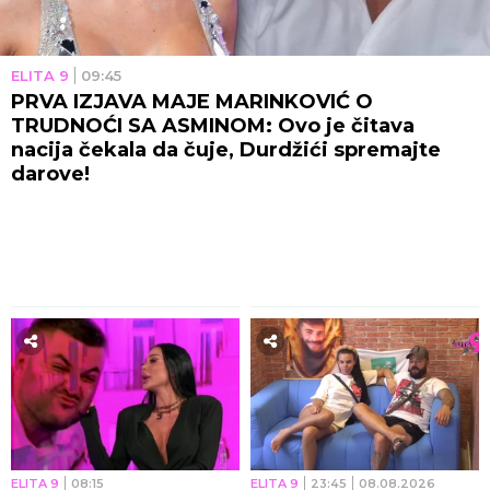
ELITA 9
09:45
PRVA IZJAVA MAJE MARINKOVIĆ O
TRUDNOĆI SA ASMINOM: Ovo je čitava
nacija čekala da čuje, Durdžići spremajte
darove!
ELITA 9
08:15
ELITA 9
23:45
08.08.2026