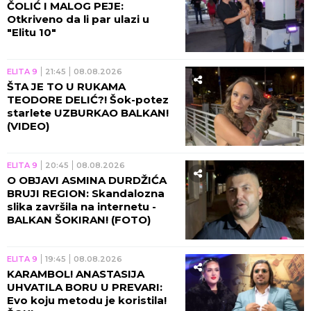
ČOLIĆ I MALOG PEJE:
Otkriveno da li par ulazi u
"Elitu 10"
ELITA 9
21:45
08.08.2026
ŠTA JE TO U RUKAMA
TEODORE DELIĆ?! Šok-potez
starlete UZBURKAO BALKAN!
(VIDEO)
ELITA 9
20:45
08.08.2026
O OBJAVI ASMINA DURDŽIĆA
BRUJI REGION: Skandalozna
slika završila na internetu -
BALKAN ŠOKIRAN! (FOTO)
ELITA 9
19:45
08.08.2026
KARAMBOL! ANASTASIJA
UHVATILA BORU U PREVARI:
Evo koju metodu je koristila!