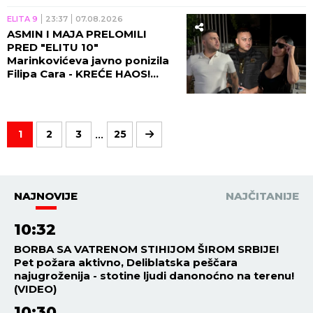
ELITA 9
23:37
07.08.2026
ASMIN I MAJA PRELOMILI
PRED "ELITU 10"
Marinkovićeva javno ponizila
Filipa Cara - KREĆE HAOS!
(VIDEO)
...
1
2
3
25
NAJNOVIJE
NAJČITANIJE
10:32
BORBA SA VATRENOM STIHIJOM ŠIROM SRBIJE!
Pet požara aktivno, Deliblatska peščara
najugroženija - stotine ljudi danonoćno na terenu!
(VIDEO)
10:30