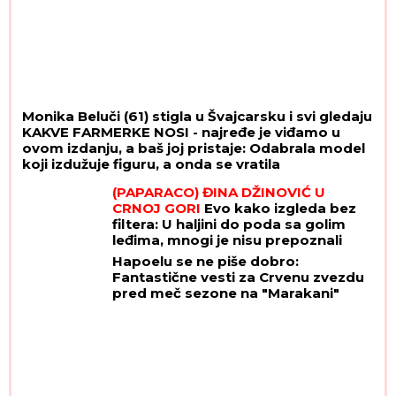
Monika Beluči (61) stigla u Švajcarsku i svi gledaju
KAKVE FARMERKE NOSI - najređe je viđamo u
ovom izdanju, a baš joj pristaje: Odabrala model
koji izdužuje figuru, a onda se vratila
prepoznatljivom stilu
(PAPARACO) ĐINA DŽINOVIĆ U
CRNOJ GORI
Evo kako izgleda bez
filtera: U haljini do poda sa golim
leđima, mnogi je nisu prepoznali
Hapoelu se ne piše dobro:
Fantastične vesti za Crvenu zvezdu
pred meč sezone na "Marakani"