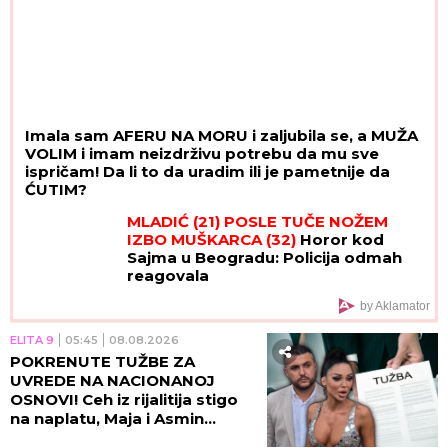
Imala sam AFERU NA MORU i zaljubila se, a MUŽA
VOLIM i imam neizdrživu potrebu da mu sve
ispričam! Da li to da uradim ili je pametnije da
ĆUTIM?
MLADIĆ (21) POSLE TUČE NOŽEM
IZBO MUŠKARCA (32)
Horor kod
Sajma u Beogradu: Policija odmah
reagovala
by Aklamator
ELITA 9
05:45
08.08.2026
POKRENUTE TUŽBE ZA
UVREDE NA NACIONANOJ
OSNOVI! Ceh iz rijalitija stigo
na naplatu, Maja i Asmin
ZAVRŠILI NA SUDU!