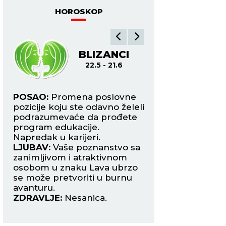
HOROSKOP
BLIZANCI
R
22.5 - 21.6
22.6
si
POSAO:
Promena poslovne
POSAO:
Ovaj dan 
pozicije koju ste odavno želeli
izazov jer vas oče
g
podrazumevaće da prođete
sastanak s veoma
program edukacije.
pregovaračima i o
Napredak u karijeri.
dogovor. Neophod
LJUBAV:
Vaše poznanstvo sa
kompromis.
zanimljivom i atraktivnom
LJUBAV:
Mlad mes
osobom u znaku Lava ubrzo
Jarca donosi vam
se može pretvoriti u burnu
poznanstvo koje 
avanturu.
pretvoriti u lepu v
ZDRAVLJE:
Nesanica.
ZDRAVLJE:
Bolovi
kolenima.