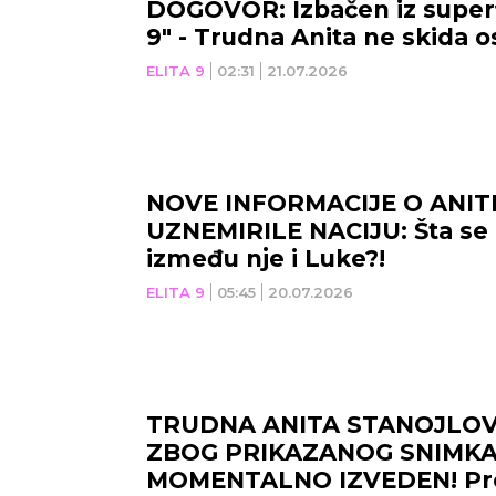
DOGOVOR: Izbačen iz superfi
9" - Trudna Anita ne skida 
ELITA 9
02:31
21.07.2026
NOVE INFORMACIJE O ANIT
UZNEMIRILE NACIJU: Šta se
između nje i Luke?!
ELITA 9
05:45
20.07.2026
TRUDNA ANITA STANOJLOV
ZBOG PRIKAZANOG SNIMKA
MOMENTALNO IZVEDEN! Pro