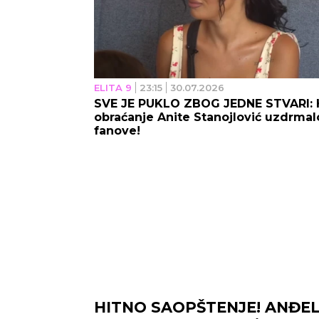
ELITA 9
23:15
30.07.2026
SVE JE PUKLO ZBOG JEDNE STVARI: 
obraćanje Anite Stanojlović uzdrmal
fanove!
HITNO SAOPŠTENJE! ANĐE