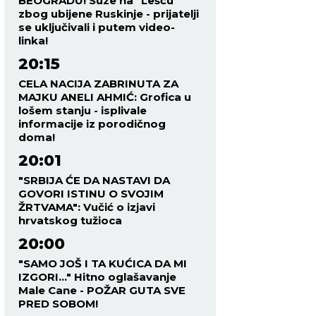
BEOGRADU! Suze na "Lešću"
zbog ubijene Ruskinje - prijatelji
se uključivali i putem video-
linka!
20:15
CELA NACIJA ZABRINUTA ZA
MAJKU ANELI AHMIĆ: Grofica u
lošem stanju - isplivale
informacije iz porodičnog
doma!
20:01
"SRBIJA ĆE DA NASTAVI DA
GOVORI ISTINU O SVOJIM
ŽRTVAMA": Vučić o izjavi
hrvatskog tužioca
20:00
"SAMO JOŠ I TA KUĆICA DA MI
IZGORI..." Hitno oglašavanje
Male Cane - POŽAR GUTA SVE
PRED SOBOM!