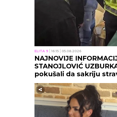
ELITA 9
16:15
05.08.2026
NAJNOVIJE INFORMACIJ
STANOJLOVIĆ UZBURKAL
pokušali da sakriju stra