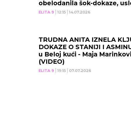
obelodanila šok-dokaze, usl
ELITA 9
12:15
14.07.2026
TRUDNA ANITA IZNELA KL
DOKAZE O STANIJI I ASMIN
u Beloj kući - Maja Marinko
(VIDEO)
ELITA 9
19:15
07.07.2026