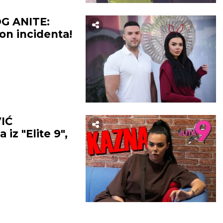
G ANITE:
on incidenta!
BEOGRAD
30
°C
28
°C
Mestimično oblačno
Mestimično ob
IĆ
z "Elite 9",
temp:
21
°C
Max temp:
37
°C
Min temp:
23
°C
Max temp:
ar:
2
m/s
Vlažnost:
31
%
Vetar:
3
m/s
Vlažnost:
5