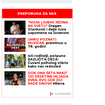
PREPORUKA ZA VAS
"MOJA LJUBAV JEDINA
NA SVETU"
Dragan
Stanković i dalje čuva
uspomene sa Jovanom
Jeremić, zbog jednog
UMRO POZNATI
detalja svi komentarišu
MUZIČAR,
preminuo u
da je nije preboleo
78. godini
Isti roditelji, potpuno
RAZLIČITA DECA:
Čuveni psiholog otkrio
kako nas redosled
rođenja menja i zašto
DOK ONA ŠETA NAKIT
jedno dete uvek
OD DESETINE HILJADA
IZVUČE DEBLJI KRAJ
EVRA, EVO GDE JOJ
RADE SINOVI!
Milena
Kačavenda otkrila
pravu istinu o svojim
naslednicima, jedan je
by Aklamator
na primorju