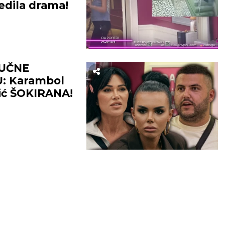
edila drama!
JUČNE
U: Karambol
vić ŠOKIRANA!