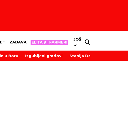
JOŠ
ET
ZABAVA
in u Boru
Izgubljeni gradovi
Stanija Dobrojević