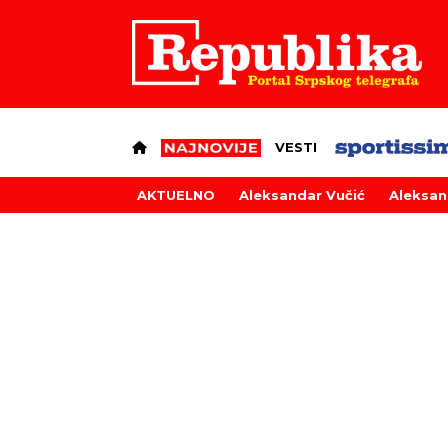
VESTI
AKTUELNO
Aleksandar Vučić
Aleksan