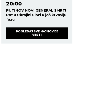
20:00
PUTINOV NOVI GENERAL SMRT!
Rat u Ukrajini ulazi u još krvaviju
fazu
POGLEDAJ SVE NAJNOVIJE
VESTI