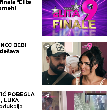
nala "Elite
osmeh!
INOJ BEBI
 dešava
IĆ POBEGLA
, LUKA
dukcija