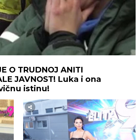
E O TRUDNOJ ANITI
E JAVNOST! Luka i ona
vičnu istinu!