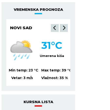
VREMENSKA PROGNOZA
NOVI SAD
NIŠ
31
°C
3
lačno
Umerena kiša
Mesti
39
°C
Min temp:
23
°C
Max temp:
39
°C
Min temp:
21
°C
Ma
7
%
Vetar:
3
m/s
Vlažnost:
35
%
Vetar:
2
m/s
Vl
KURSNA LISTA