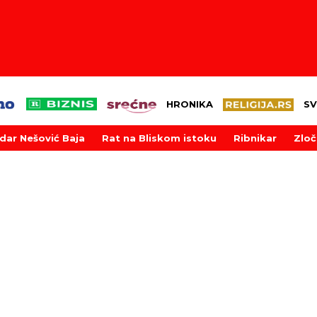
HRONIKA
SV
dar Nešović Baja
Rat na Bliskom istoku
Ribnikar
Zloč