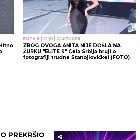
ELITA 9
21:10
22.07.2026
Hitno
ZBOG OVOGA ANITA NIJE DOŠLA NA
o
ŽURKU "ELITE 9" Cela Srbija bruji o
fotografiji trudne Stanojlovićke! (FOTO)
LO PREKRŠIO