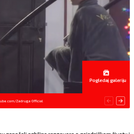
Pogledaj galeriju
ube.com/Zadruga Official
 su započeli ozbiljne razgovore o zajedničkom životu i