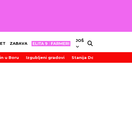
JOŠ
ET
ZABAVA
in u Boru
Izgubljeni gradovi
Stanija Dobrojević