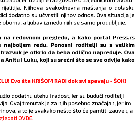
ijalitija. Njihova svakodnevna maštanja o dolasku
ici dodatno su učvrstili njihov odnos. Ova situacija je
oboma, a ljubav između njih se samo produbljuje.
a na redovnom pregledu, a kako portal Press.rs
 najboljem redu. Ponosni roditelji su s velikim
ltrazvuk je otkrio da beba odlično napreduje. Ova
a Anitu i Luku, koji su srećni što se sve odvija kako
! Evo šta KRIŠOM RADI dok svi spavaju - ŠOK!
užio dodatnu utehu i radost, jer su budući roditelji
ija. Ovaj trenutak je za njih posebno značajan, jer im
rinova, a to je svakako nešto što će pamtiti zauvek, a
ledati OVDE.