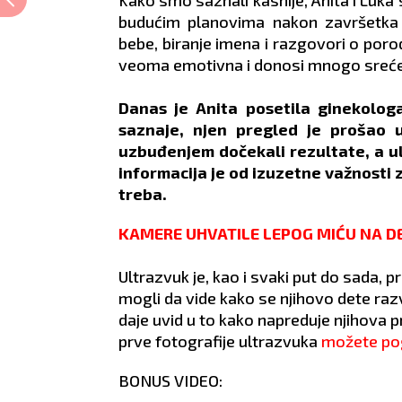
budućim planovima nakon završetka r
bebe, biranje imena i razgovori o porod
veoma emotivna i donosi mnogo sreće 
Danas je Anita posetila ginekolog
saznaje, njen pregled je prošao u
uzbuđenjem dočekali rezultate, a u
informacija je od izuzetne važnosti z
treba.
KAMERE UHVATILE LEPOG MIĆU NA DELU
Ultrazvuk je, kao i svaki put do sada, pr
mogli da vide kako se njihovo dete razv
daje uvid u to kako napreduje njihova p
prve fotografije ultrazvuka
možete pog
BONUS VIDEO: