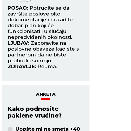
POSAO:
Potrudite se da
POSAO:
Vaša karij
završite poslove oko
polako uzdiže na vi
i, a
dokumentacije i razradite
Iskoristite priliku 
a
dobar plan koji će
s inostranstvom. 
funkcionisati i u slučaju
dobitak.
je
nepredviđenih okolnosti.
LJUBAV:
Povoljan 
LJUBAV:
Zaboravite na
slobodne Ribe. Pr
poslovne obaveze kad ste s
prilika za avanturu
partnerom da ne biste
zasniva na fizičkoj
probudili sumnju.
privlačnosti.
ZDRAVLJE:
Reuma.
ZDRAVLJE:
Dobro.
ANKETA
Kako podnosite
paklene vrućine?
Uopšte mi ne smeta +40