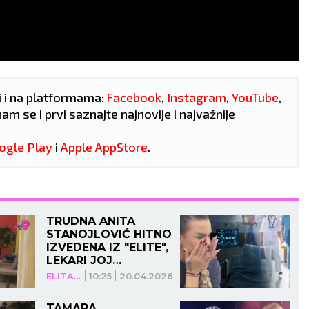
AO:
Strelčevi danas
POSAO:
Danas ćete voditi
ze na prilike na svakom
poverljive razgovore.
u. Najbolje je da
Pregovarate o novoj pozicij
ete diplomatski stav i
postoji mogućnost odlask
azite u rasprave.
na poslovni put.
AV:
Tokom ovog
LJUBAV:
Dobro raspoložen
i i na platformama:
Facebook
,
Instagram
,
YouTube
,
oda veoma su vam
prožima trenutni odnos.
nam se i prvi saznajte najnovije i najvažnije
šene strasti. Idealan
Danas ćete imati
d da poradite na
konstruktivan razgovor s
renju porodice.
partnerom.
ogle Play
i
Apple AppStore
.
VLJE:
Zubobolja.
ZDRAVLJE:
Odlično.
TRUDNA ANITA
STANOJLOVIĆ HITNO
IZVEDENA IZ "ELITE",
LEKARI JOJ
SAOPŠTILI
ELITA 9
10:25
20.04.2026
UZNEMIRUJUĆE
VESTI O DETETU!
TAMARA