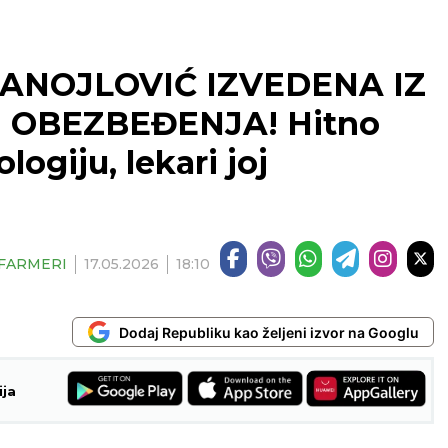
ANOJLOVIĆ IZVEDENA IZ
I OBEZBEĐENJA! Hitno
ogiju, lekari joj
| FARMERI
17.05.2026
18:10
Dodaj Republiku kao željeni izvor na Googlu
ija