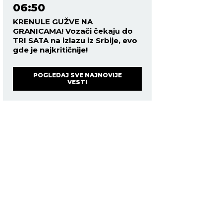
06:50
KRENULE GUŽVE NA
GRANICAMA! Vozači čekaju do
TRI SATA na izlazu iz Srbije, evo
gde je najkritičnije!
POGLEDAJ SVE NAJNOVIJE
VESTI