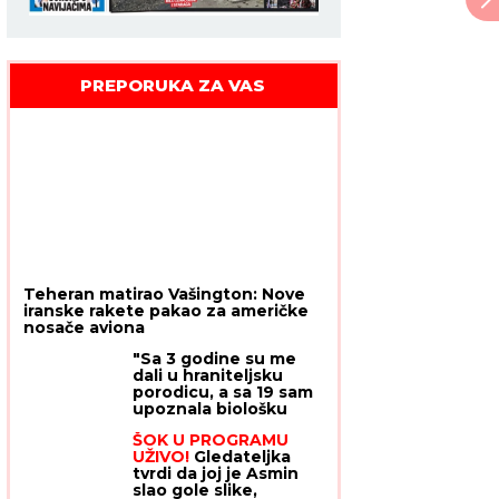
PREPORUKA ZA VAS
Teheran matirao Vašington: Nove
iranske rakete pakao za američke
nosače aviona
"Sa 3 godine su me
dali u hraniteljsku
porodicu, a sa 19 sam
upoznala biološku
majku i PRETRNULA":
ŠOK U PROGRAMU
Ispovest žene o
UŽIVO!
Gledateljka
potrazi za korenima
tvrdi da joj je Asmin
koja se nije završila
slao gole slike,
kao u bajci