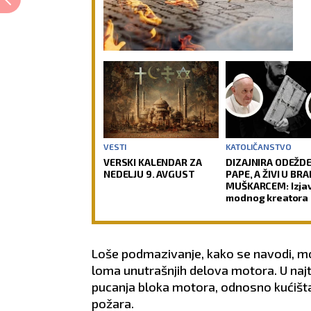
VESTI
KATOLIČANSTVO
VERSKI KALENDAR ZA
DIZAJNIRA ODEŽDE
NEDELJU 9. AVGUST
PAPE, A ŽIVI U BR
MUŠKARCEM: Izja
modnog kreatora 
Sorčinela otvorile
neprijatno pitanje
Katoličku crkvu
Loše podmazivanje, kako se navodi, m
loma unutrašnjih delova motora. U naj
pucanja bloka motora, odnosno kućišta 
požara.