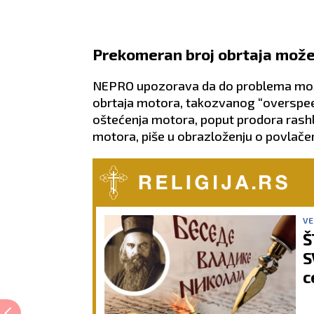
Prekomeran broj obrtaja može
NEPRO upozorava da do problema može
obrtaja motora, takozvanog “overspeed
oštećenja motora, poput prodora rashl
motora, piše u obrazloženju o povlače
VE
Š
S
c