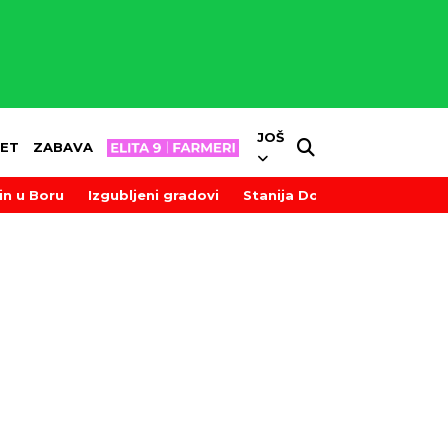
JOŠ
ET
ZABAVA
in u Boru
Izgubljeni gradovi
Stanija Dobrojević