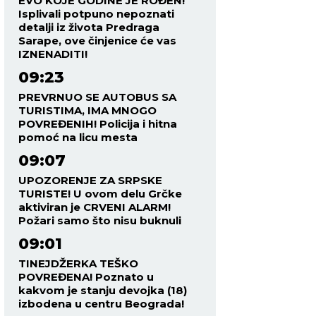
EVO KOJE GODINE JE ROĐEN!
Isplivali potpuno nepoznati
detalji iz života Predraga
Sarape, ove činjenice će vas
IZNENADITI!
09:23
PREVRNUO SE AUTOBUS SA
TURISTIMA, IMA MNOGO
POVREĐENIH! Policija i hitna
pomoć na licu mesta
09:07
UPOZORENJE ZA SRPSKE
TURISTE! U ovom delu Grčke
aktiviran je CRVENI ALARM!
Požari samo što nisu buknuli
09:01
TINEJDŽERKA TEŠKO
POVREĐENA! Poznato u
kakvom je stanju devojka (18)
izbodena u centru Beograda!