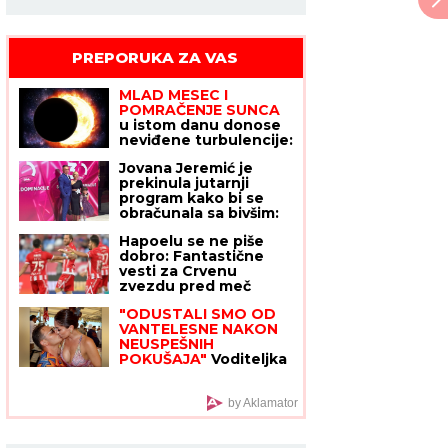
PREPORUKA ZA VAS
MLAD MESEC I
POMRAČENJE SUNCA
u istom danu donose
neviđene turbulencije:
Ova četiri
Jovana Jeremić je
horoskopska znaka
prekinula jutarnji
DOBRO ĆE UPAMTITI
program kako bi se
12. avgust - od tad im
obračunala sa bivšim:
se ŽIVOT MENJA
"Dajte mi još nekoga
NAGLAVAČKE
Hapoelu se ne piše
da ga proslavim bez
dobro: Fantastične
razloga!"
vesti za Crvenu
zvezdu pred meč
sezone na "Marakani"
"ODUSTALI SMO OD
VANTELESNE NAKON
NEUSPEŠNIH
POKUŠAJA"
Voditeljka
sa mužem slavi 16
godina braka:
"Dovoljni smo jedno
by Aklamator
drugom"