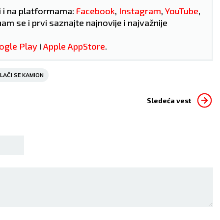
i i na platformama:
Facebook
,
Instagram
,
YouTube
,
nam se i prvi saznajte najnovije i najvažnije
ogle Play
i
Apple AppStore
.
LAČI SE KAMION
Sledeća vest