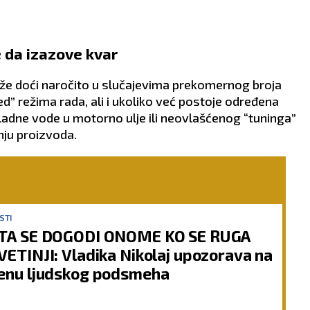
 da izazove kvar
 doći naročito u slučajevima prekomernog broja
” režima rada, ali i ukoliko već postoje određena
adne vode u motorno ulje ili neovlašćenog “tuninga”
nju proizvoda.
STI
TA SE DOGODI ONOME KO SE RUGA
VETINJI: Vladika Nikolaj upozorava na
enu ljudskog podsmeha