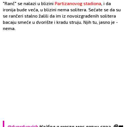
"Ranč" se nalazi u blizini
Partizanovog stadiona
, i da
ironija bude veća, u blizini nema solitera. Sećate se da su
se rančeri stalno žalili da im iz novoizgrađenih solitera
bacaju smeće u dvorište i kradu struju. Njih tu, jasno je -
nema.
@dyordyevich
Најбоље место мог детињства. 😄❤️