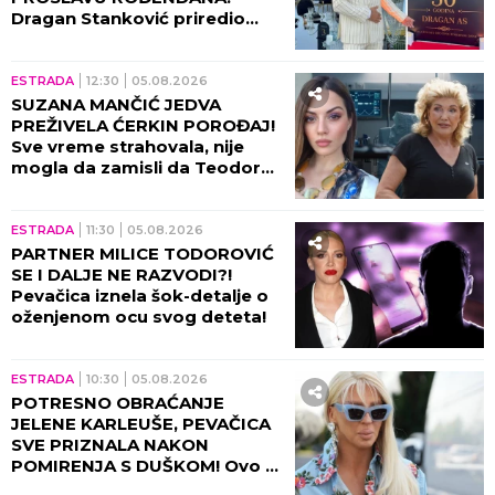
Dragan Stanković priredio
spektakl u Grockoj - harfa,
kristali i zlatni detalji u prvom
planu!
ESTRADA
12:30
05.08.2026
SUZANA MANČIĆ JEDVA
PREŽIVELA ĆERKIN POROĐAJ!
Sve vreme strahovala, nije
mogla da zamisli da Teodora
prolazi kroz ovo!
ESTRADA
11:30
05.08.2026
PARTNER MILICE TODOROVIĆ
SE I DALJE NE RAZVODI?!
Pevačica iznela šok-detalje o
oženjenom ocu svog deteta!
ESTRADA
10:30
05.08.2026
POTRESNO OBRAĆANJE
JELENE KARLEUŠE, PEVAČICA
SVE PRIZNALA NAKON
POMIRENJA S DUŠKOM! Ovo ni
danas ne može da izbriše iz