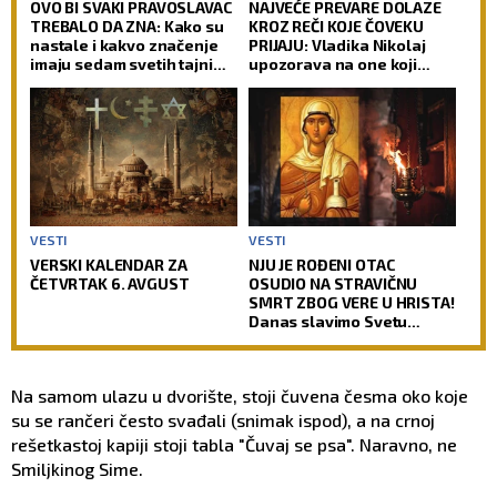
OVO BI SVAKI PRAVOSLAVAC
NAJVEĆE PREVARE DOLAZE
TREBALO DA ZNA: Kako su
KROZ REČI KOJE ČOVEKU
nastale i kakvo značenje
PRIJAJU: Vladika Nikolaj
imaju sedam svetih tajni
upozorava na one koji
Pravoslavne crkve
zvuče mudro, a zapravo
vode u propast
VESTI
VESTI
VERSKI KALENDAR ZA
NJU JE ROĐENI OTAC
ČETVRTAK 6. AVGUST
OSUDIO NA STRAVIČNU
SMRT ZBOG VERE U HRISTA!
Danas slavimo Svetu
velikomučenicu Hristinu!
Na samom ulazu u dvorište, stoji čuvena česma oko koje
su se rančeri često svađali (snimak ispod), a na crnoj
rešetkastoj kapiji stoji tabla "Čuvaj se psa". Naravno, ne
Smiljkinog Sime.