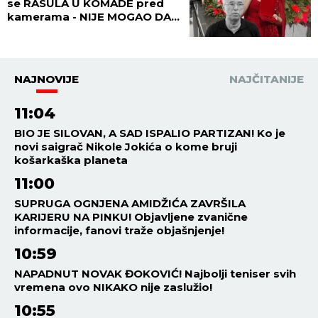
se RASULA U KOMADE pred
kamerama - NIJE MOGAO DA
JEDE, SEDI, HODA....
NAJNOVIJE
NAJČITANIJE
11:04
BIO JE SILOVAN, A SAD ISPALIO PARTIZAN! Ko je
novi saigrač Nikole Jokića o kome bruji
košarkaška planeta
11:00
SUPRUGA OGNJENA AMIDŽIĆA ZAVRŠILA
KARIJERU NA PINKU! Objavljene zvanične
informacije, fanovi traže objašnjenje!
10:59
NAPADNUT NOVAK ĐOKOVIĆ! Najbolji teniser svih
vremena ovo NIKAKO nije zaslužio!
10:55