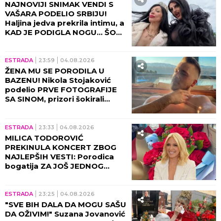
NAJNOVIJI SNIMAK VENDI S
VAŠARA PODELIO SRBIJU!
Haljina jedva prekrila intimu, a
KAD JE PODIGLA NOGU... ŠOK!
(VIDEO)
ESTRADA
23:59
04.08.2026
ŽENA MU SE PORODILA U
BAZENU! Nikola Stojaković
podelio PRVE FOTOGRAFIJE
SA SINOM, prizori šokirali
region! (FOTO)
ESTRADA
23:33
04.08.2026
MILICA TODOROVIĆ
PREKINULA KONCERT ZBOG
NAJLEPŠIH VESTI: Porodica
bogatija ZA JOŠ JEDNOG
ČLANA!
ESTRADA
23:25
04.08.2026
"SVE BIH DALA DA MOGU SAŠU
DA OŽIVIM!" Suzana Jovanović