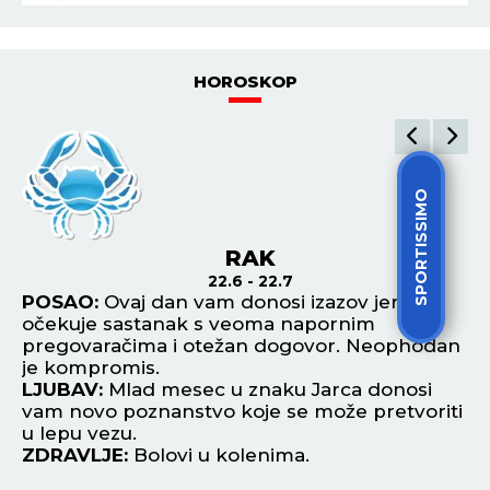
HOROSKOP
SPORTISSIMO
RAK
22.6 - 22.7
POSAO:
Ovaj dan vam donosi izazov jer vas
P
očekuje sastanak s veoma napornim
od
pregovaračima i otežan dogovor. Neophodan
be
je kompromis.
L
LJUBAV:
Mlad mesec u znaku Jarca donosi
po
vam novo poznanstvo koje se može pretvoriti
Pr
u lepu vezu.
Z
ZDRAVLJE:
Bolovi u kolenima.