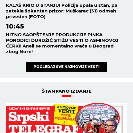
KALAŠ KRIO U STANJU! Policija upala u stan, pa
zatekla šokantan prizor: Muškarac (31) odmah
priveden (FOTO)
10:45
HITNO SAOPŠTENJE PRODUKCIJE PINKA -
PORODICI DURDŽIĆ STIŽU VESTI O ASMINOVOJ
ĆERKI! Aneli se momentalno vraća u Beograd
zbog Nore!
POGLEDAJ SVE NAJNOVIJE VESTI
ŠTAMPANO IZDANJE