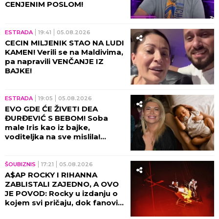
CENJENIM POSLOM!
ESTRADA
19:41
05.08.2026
CECIN MILJENIK STAO NA LUDI
KAMEN! Verili se na Maldivima,
pa napravili VENČANJE IZ
BAJKE!
ESTRADA
19:05
05.08.2026
EVO GDE ĆE ŽIVETI DEA
ĐURĐEVIĆ S BEBOM! Soba
male Iris kao iz bajke,
voditeljka na sve mislila!
(VIDEO)
ŠOUBIZNIS
17:21
05.08.2026
A$AP ROCKY I RIHANNA
ZABLISTALI ZAJEDNO, A OVO
JE POVOD: Rocky u izdanju o
kojem svi pričaju, dok fanovi
sa nestrpljenjem iščekuju da