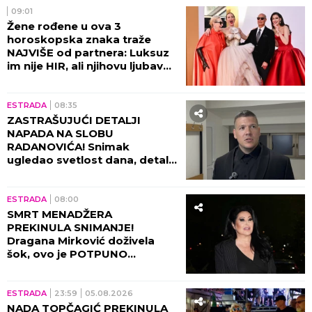
09:01
Žene rođene u ova 3
horoskopska znaka traže
NAJVIŠE od partnera: Luksuz
im nije HIR, ali njihovu ljubav
ne može svako da priušti
ESTRADA
08:35
ZASTRAŠUJUĆI DETALJI
NAPADA NA SLOBU
RADANOVIĆA! Snimak
ugledao svetlost dana, detalji
lede krv u žilama!
ESTRADA
08:00
SMRT MENADŽERA
PREKINULA SNIMANJE!
Dragana Mirković doživela
šok, ovo je POTPUNO
SLOMILO tad!
ESTRADA
23:59
05.08.2026
NADA TOPČAGIĆ PREKINULA