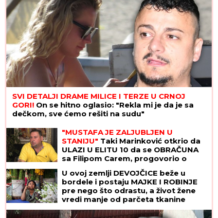
SVI DETALJI DRAME MILICE I TERZE U CRNOJ
GORI!
On se hitno oglasio: "Rekla mi je da je sa
dečkom, sve ćemo rešiti na sudu"
"MUSTAFA JE ZALJUBLJEN U
STANIJU"
Taki Marinković otkrio da
ULAZI U ELITU 10 da se OBRAČUNA
sa Filipom Carem, progovorio o
venčanju Maje i Asmina (VIDEO)
U ovoj zemlji DEVOJČICE beže u
bordele i postaju MAJKE I ROBINJE
pre nego što odrastu, a život žene
vredi manje od parčeta tkanine