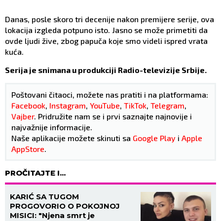
Danas, posle skoro tri decenije nakon premijere serije, ova
lokacija izgleda potpuno isto. Jasno se može primetiti da
ovde ljudi žive, zbog papuča koje smo videli ispred vrata
kuća.
Serija je snimana u produkciji Radio-televizije Srbije.
Poštovani čitaoci, možete nas pratiti i na platformama:
Facebook
,
Instagram
,
YouTube
,
TikTok
,
Telegram
,
Vajber
. Pridružite nam se i prvi saznajte najnovije i
najvažnije informacije.
Naše aplikacije možete skinuti sa
Google Play
i
Apple
AppStore
.
PROČITAJTE I...
KARIĆ SA TUGOM
PROGOVORIO O POKOJNOJ
MISICI: "Njena smrt je