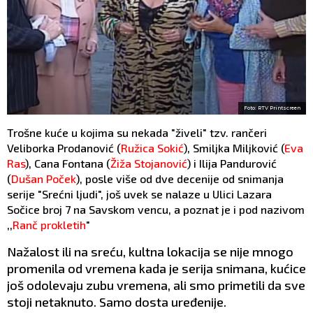
Foto: RTV Printscreen
Trošne kuće u kojima su nekada "živeli" tzv. rančeri
Veliborka Prodanović (
Ružica Sokić
), Smiljka Miljković (
Eva
Ras
), Cana Fontana (
Žiža Stojanović
) i Ilija Pandurović
(
Dušan Poček
), posle više od dve decenije od snimanja
serije "Srećni ljudi", još uvek se nalaze u Ulici Lazara
Sočice broj 7 na Savskom vencu, a poznat je i pod nazivom
,,
Ranč prokletih
"
Nažalost ili na sreću, kultna lokacija se nije mnogo
promenila od vremena kada je serija snimana, kućice
još odolevaju zubu vremena, ali smo primetili da sve
stoji netaknuto. Samo dosta uređenije.