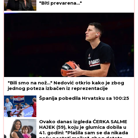
"Biti prevarena..."
"Bili smo na nož..." Nedović otkrio kako je zbog
jednog poteza izbačen iz reprezentacije
Španija pobedila Hrvatsku sa 100:25
Ovako danas izgleda ĆERKA SALME
HAJEK (59), koju je glumica dobila u
41. godini: "Plašila sam se da nikada