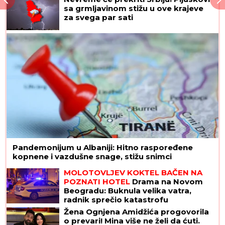
sa grmljavinom stižu u ove krajeve
za svega par sati
Pandemonijum u Albaniji: Hitno raspoređene
kopnene i vazdušne snage, stižu snimci
MOLOTOVLJEV KOKTEL BAČEN NA
POZNATI HOTEL
Drama na Novom
Beogradu: Buknula velika vatra,
radnik sprečio katastrofu
Žena Ognjena Amidžića progovorila
o prevari! Mina više ne želi da ćuti.