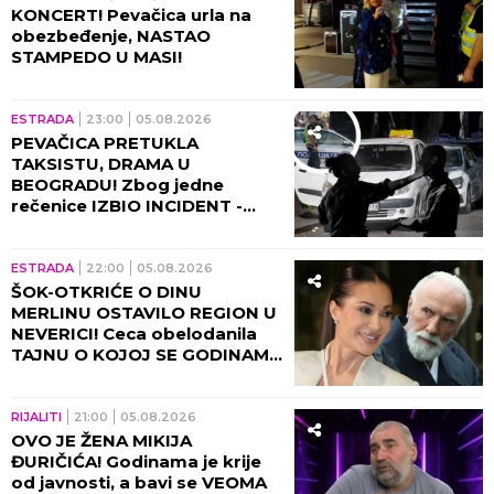
KONCERT! Pevačica urla na
obezbeđenje, NASTAO
STAMPEDO U MASI!
ESTRADA
23:00
05.08.2026
PEVAČICA PRETUKLA
TAKSISTU, DRAMA U
BEOGRADU! Zbog jedne
rečenice IZBIO INCIDENT -
tada joj puko film!
ESTRADA
22:00
05.08.2026
ŠOK-OTKRIĆE O DINU
MERLINU OSTAVILO REGION U
NEVERICI! Ceca obelodanila
TAJNU O KOJOJ SE GODINAMA
ĆUTI, jednom rečenicom
izazvala haos
RIJALITI
21:00
05.08.2026
OVO JE ŽENA MIKIJA
ĐURIČIĆA! Godinama je krije
od javnosti, a bavi se VEOMA