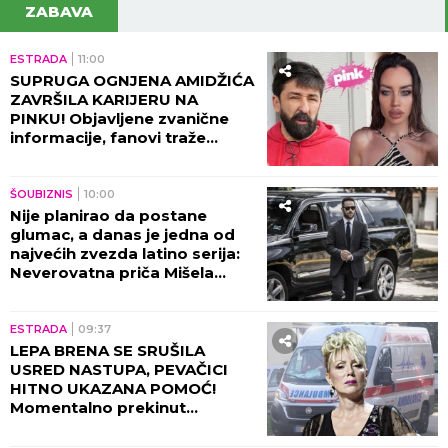
ZABAVA
ESTRADA
11:00
SUPRUGA OGNJENA AMIDŽIĆA
ZAVRŠILA KARIJERU NA
PINKU! Objavljene zvanične
informacije, fanovi traže
objašnjenje!
ŠOUBIZNIS
10:00
Nije planirao da postane
glumac, a danas je jedna od
najvećih zvezda latino serija:
Neverovatna priča Mišela
Brauna!
ESTRADA
09:37
LEPA BRENA SE SRUŠILA
USRED NASTUPA, PEVAČICI
HITNO UKAZANA POMOĆ!
Momentalno prekinut
program, snimak završio na
internetu!