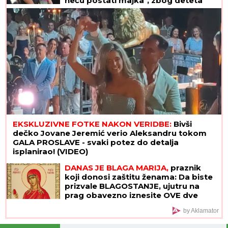
neću postati majka", zbog deteta
htela da napusti glumu, a danas je
Valentina njena najveća kritičarka
EKSKLUZIVNE FOTKE NAKON VERIDBE:
Bivši
dečko Jovane Jeremić verio Aleksandru tokom
GALA PROSLAVE - svaki potez do detalja
isplanirao! (VIDEO)
DANAS JE BLAGA MARIJA,
praznik
koji donosi zaštitu ženama: Da biste
prizvale BLAGOSTANJE, ujutru na
prag obavezno iznesite OVE dve
stvari
by Aklamator