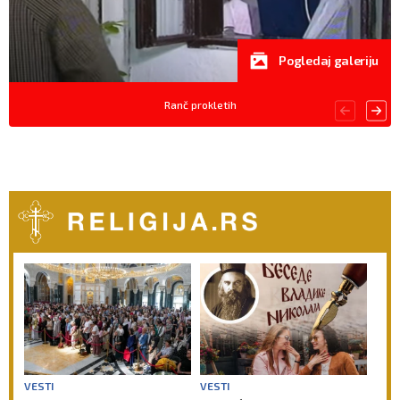
Pogledaj galeriju
Ranč prokletih
VESTI
VESTI