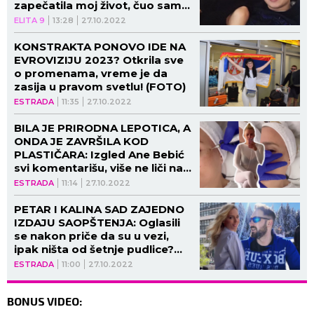
zapečatila moj život, čuo sam
se sa njenom porodicom"
ELITA 9
13:28
27.10.2022
KONSTRAKTA PONOVO IDE NA
EVROVIZIJU 2023? Otkrila sve
o promenama, vreme je da
zasija u pravom svetlu! (FOTO)
ESTRADA
11:35
27.10.2022
BILA JE PRIRODNA LEPOTICA, A
ONDA JE ZAVRŠILA KOD
PLASTIČARA: Izgled Ane Bebić
svi komentarišu, više ne liči na
sebe! (FOTO)
ESTRADA
11:14
27.10.2022
PETAR I KALINA SAD ZAJEDNO
IZDAJU SAOPŠTENJA: Oglasili
se nakon priče da su u vezi,
ipak ništa od šetnje pudlice?
(FOTO)
ESTRADA
11:00
27.10.2022
BONUS VIDEO: