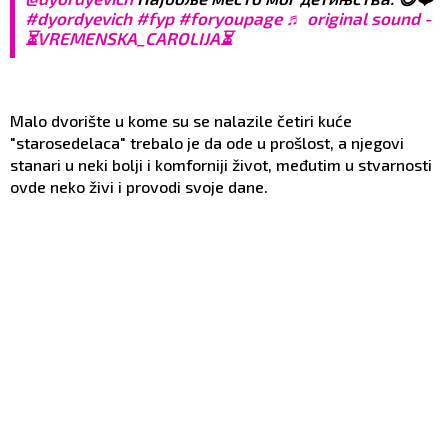
#dyordyevich
#fyp
#foryoupage
♬ original sound -
⏳VREMENSKA_CAROLIJA⏳
Malo dvorište u kome su se nalazile četiri kuće
"starosedelaca" trebalo je da ode u prošlost, a njegovi
stanari u neki bolji i komforniji život, međutim u stvarnosti
ovde neko živi i provodi svoje dane.