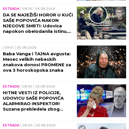
sećanja!
ESTRADA
09:30
05.08.2026
DA SE NAJEŽIŠ! HOROR U KUĆI
SAŠE POPOVIĆA NAKON
NJEGOVE SMRTI: Udovica
napokon obelodanila istinu,
nije mogla da napusti
prostoriju!
09:01
05.08.2026
Baba Vanga i TAJNA avgusta:
Mesec velikih nebeskih
znakova donosi PROMENE za
ova 3 horoskopska znaka
ESTRADA
08:30
05.08.2026
HITNE VESTI IZ POLICIJE,
UDOVICU SAŠE POPOVIĆA
ALARMIRAO INSPEKTOR!
Suzana prebledela zbog
informacija tada, sve otišlo
predaleko!
ESTRADA
08:00
05.08.2026