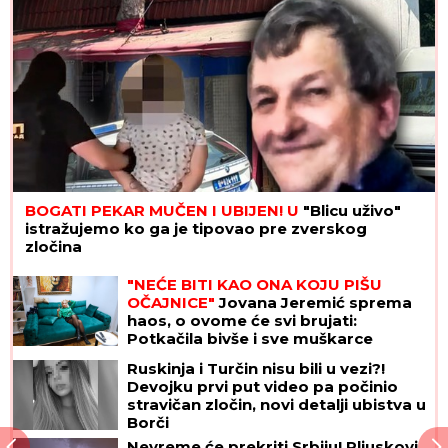
BOGATI PEKAR MUČEN I UBIJEN! U
"Blicu uživo"
istražujemo ko ga je tipovao pre zverskog
zločina
"NEĆE BITI KAO ONA KOJU PIŠU
OČAJNICE"
Jovana Jeremić sprema
haos, o ovome će svi brujati:
Potkačila bivše i sve muškarce
Ruskinja i Turčin nisu bili u vezi?!
Devojku prvi put video pa počinio
stravičan zločin, novi detalji ubistva u
Borči
Nevreme će prekriti Srbiju! Pljuskovi