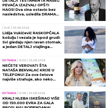
DETALJI TESTAMENTA NAŠEG
PEVAČA IZAZVALI OPŠTI
HAOS! Dva sina ostavio bez
nasledstva, usledila DRAMA
tada!
14:51
05.08.2026
Lidija Vukićević RASKOPČALA
košulju i vezala je ispod grudi:
Svi gledaju njen ravan stomak,
a jedan DETALJ stajlinga
osvaja na prvi pogled
(GALERIJA)
ESTRADA
14:00
05.08.2026
NEĆETE VEROVATI ŠTA
NATAŠA BEKVALAC KRIJE U
TELEFONU! Za ove četove
najviše strahuje, ako neko
dođe do njih - sledi
KATASTROFA!
ESTRADA
12:58
05.08.2026
KRALJ HLEBA ISKEŠIRAO VIŠE
OD 150.000 EVRA ZA GALA
PROSLAVU ROĐENDANA!