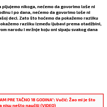
a pljujemo nikoga, nećemo da govorimo loše ni
godinu i po dana, nećemo da govorimo loše ni
našoj deci. Zato što hoćemo da pokažemo razliku
pokažemo razliku između ljubavi prema otadžbini,
vom narodu i mržnje koju oni sipaju svakog dana
LAV
DEVICA
22.7 - 23.8
24.8 - 23.9
 PRE TAČNO 18 GODINA": Vučić: Žao mi je što
a nisu nešto naučili (VIDEO)