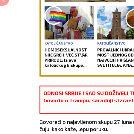
KATOLIČANSTVO
KATOLIČANSTVO
HOMOSEKSUALNOST
PROVALNICI UKRAL
NIJE GREH, VEĆ STVAR
MOŠTI JEDNOG OD
PRIRODE: Izjava
NAJVEĆIH HRIŠĆAN
katoličkog biskupa
SVETITELJA, A NA
izazvala buru u Crkvi
OLTARU OSTAVILI 
Vernici u šoku, pol
traga za počinioc
ODNOSI SRBIJE I SAD SU DOŽIVELI T
Govorio o Trampu, saradnji s Izrae
Govoreći o najavljenom skupu 27. juna
čuju, kako kaže, lepu poruku.