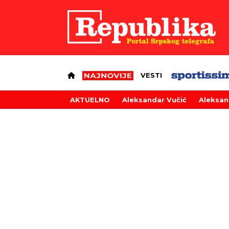
VESTI
AKTUELNO
Aleksandar Vučić
Aleksan