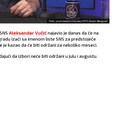
Foto: youtube/printscreen/RTS Radio Beograd
 SNS
Aleksandar Vučić
najavio je danas da će na
ogradu izaći sa imenom liste SNS za predstojeće
 je kazao da će biti održani za nekoliko meseci.
jući da izbori neće biti održani u julu i avgustu.