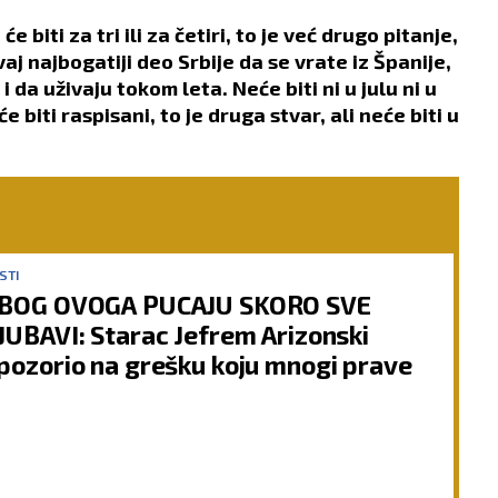
e biti za tri ili za četiri, to je već drugo pitanje,
j najbogatiji deo Srbije da se vrate iz Španije,
 i da uživaju tokom leta. Neće biti ni u julu ni u
će biti raspisani, to je druga stvar, ali neće biti u
STI
BOG OVOGA PUCAJU SKORO SVE
JUBAVI: Starac Jefrem Arizonski
pozorio na grešku koju mnogi prave