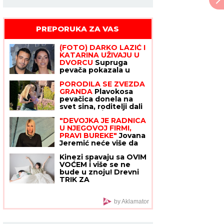
PREPORUKA ZA VAS
(FOTO, VIDEO) OVO JE ZORAN
OSUMNJIČEN ZA UBISTVO SVOJE
MAJKE NA NOVOM BEOGRADU!
Policija ga izvela bosog, KRVAVIH
nogu sa lisicama na rukama, ušao u
(FOTO) DARKO LAZIĆ I
kola Hitne pomoći
KATARINA UŽIVAJU U
DVORCU
Supruga
pevača pokazala u
kakvom luksuzu se
PORODILA SE ZVEZDA
baškare, a ispred
GRANDA
Plavokosa
ogroman bazen
pevačica donela na
svet sina, roditelji dali