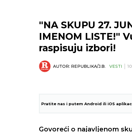
"NA SKUPU 27. JU
IMENOM LISTE!" Vuč
raspisuju izbori!
AUTOR:
REPUBLIKA/J.B.
VESTI
10
Pratite nas i putem Android ili iOS aplikac
Govoreći o najavljenom sku