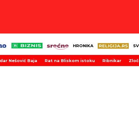
HRONIKA
SV
dar Nešović Baja
Rat na Bliskom istoku
Ribnikar
Zloč