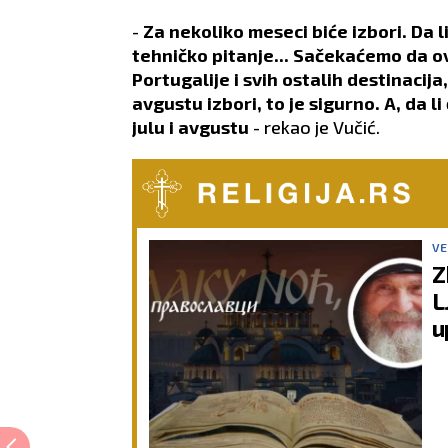
-
Za nekoliko meseci biće izbori. Da li ć
tehničko pitanje... Sačekaćemo da ova
Portugalije i svih ostalih destinacija,
avgustu izbori, to je sigurno. A, da li 
julu i avgustu
- rekao je Vučić.
VE
Z
L
u