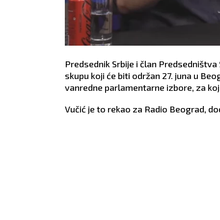
Predsednik Srbije i član Predsedništva
skupu koji će biti održan 27. juna u Be
vanredne parlamentarne izbore, za koje
Vučić je to rekao za Radio Beograd, doda