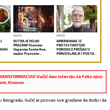
VESTI
VESTI
I
SUTRA JE VELIKI
AMERIKANAC IZ
PRAZNIK! Slavimo
PROTESTANTSKE
SKIH
Uspenije Svete Ane,
PORODICE PREŠAO U
majke Presvete
PRAVOSLAVLJE I POSTAO
KRV:
Bogorodice!
SVEŠTENIK: Jedan od
icija
najuglednijih teologa
ima
današnjice govori o
svom putu
preobraćenja
RANSFORMACIJU! Vučić dao intervju za Foks njuz:
lom, Kosovu
 u Beogradu, Vučić je pozvao sve građane da dođu i da