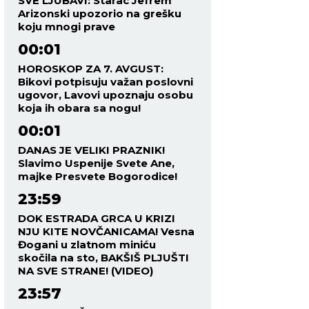
SVE LJUBAVI: Starac Jefrem
Arizonski upozorio na grešku
koju mnogi prave
00:01
HOROSKOP ZA 7. AVGUST:
Bikovi potpisuju važan poslovni
ugovor, Lavovi upoznaju osobu
koja ih obara sa nogu!
00:01
DANAS JE VELIKI PRAZNIK!
Slavimo Uspenije Svete Ane,
majke Presvete Bogorodice!
23:59
DOK ESTRADA GRCA U KRIZI
NJU KITE NOVČANICAMA! Vesna
Đogani u zlatnom miniću
skočila na sto, BAKŠIŠ PLJUŠTI
NA SVE STRANE! (VIDEO)
23:57