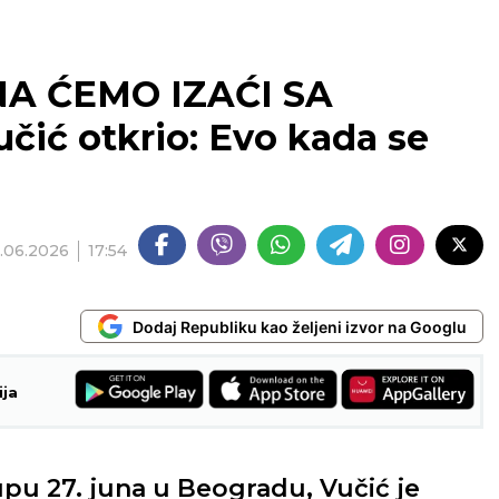
NA ĆEMO IZAĆI SA
ić otkrio: Evo kada se
.06.2026
17:54
Dodaj Republiku kao željeni izvor na Googlu
ija
pu 27. juna u Beogradu, Vučić je