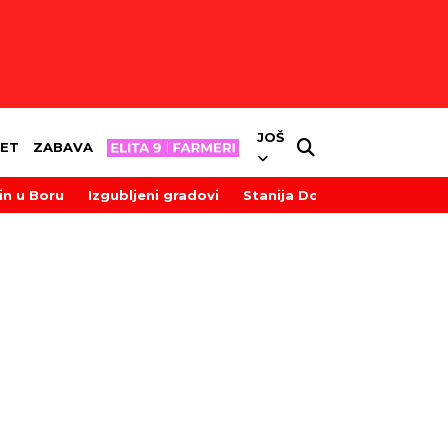
JOŠ
ET
ZABAVA
in u Boru
Izgubljeni gradovi
Stanija Dobrojević