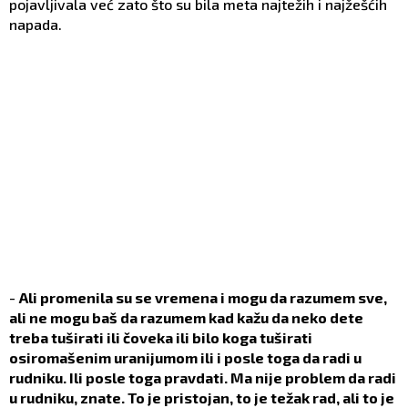
pojavljivala već zato što su bila meta najtežih i najžešćih
napada.
-
Ali promenila su se vremena i mogu da razumem sve,
ali ne mogu baš da razumem kad kažu da neko dete
treba tuširati ili čoveka ili bilo koga tuširati
osiromašenim uranijumom ili i posle toga da radi u
rudniku. Ili posle toga pravdati. Ma nije problem da radi
u rudniku, znate. To je pristojan, to je težak rad, ali to je