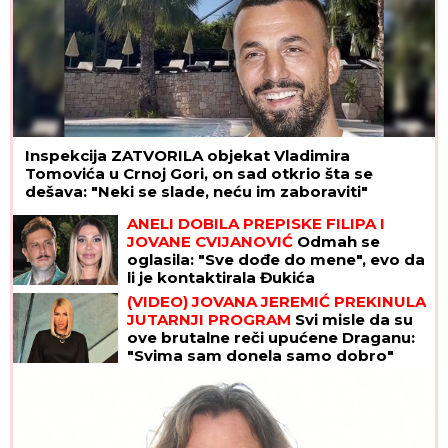
Inspekcija ZATVORILA objekat Vladimira
Tomovića u Crnoj Gori, on sad otkrio šta se
dešava: "Neki se slade, neću im zaboraviti"
ANELI DOBILA PREPISKE FILIPA I
JOVANE CVIJANOVIĆ
Odmah se
oglasila: "Sve dođe do mene", evo da
li je kontaktirala Đukića
(VIDEO) JOVANA JEREMIĆ PREKINULA
JUTARNJI PROGRAM
Svi misle da su
ove brutalne reči upućene Draganu:
"Svima sam donela samo dobro"