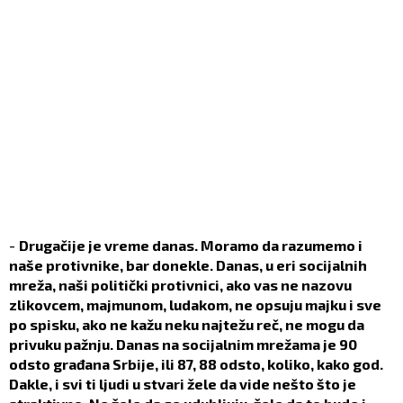
-
Drugačije je vreme danas. Moramo da razumemo i
naše protivnike, bar donekle. Danas, u eri socijalnih
mreža, naši politički protivnici, ako vas ne nazovu
zlikovcem, majmunom, ludakom, ne opsuju majku i sve
po spisku, ako ne kažu neku najtežu reč, ne mogu da
privuku pažnju. Danas na socijalnim mrežama je 90
odsto građana Srbije, ili 87, 88 odsto, koliko, kako god.
Dakle, i svi ti ljudi u stvari žele da vide nešto što je