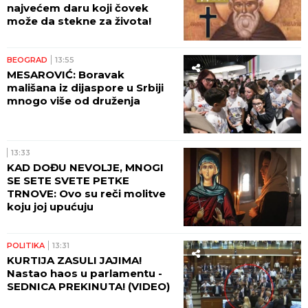
najvećem daru koji čovek
može da stekne za života!
BEOGRAD
13:55
MESAROVIĆ: Boravak
mališana iz dijaspore u Srbiji
mnogo više od druženja
13:33
KAD DOĐU NEVOLJE, MNOGI
SE SETE SVETE PETKE
TRNOVE: Ovo su reči molitve
koju joj upućuju
POLITIKA
13:31
KURTIJA ZASULI JAJIMA!
Nastao haos u parlamentu -
SEDNICA PREKINUTA! (VIDEO)