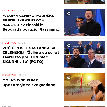
POLITIKA
13:13
"VEOMA CENIMO PODRŠKU
SRBIJE UKRAJINSKOM
NARODU!" Zelenski iz
Beograda poručio: Razvijamo
saradnju koja će pomoći da
izdržimo sve izazove rata!
POLITIKA
13:03
VUČIĆ POSLE SASTANKA SA
ZELENSKIM: "Želimo da se rat
završi što pre, ali NISMO
SIGURNI u to" (FOTO)
DRUŠTVO
12:50
OGLASIO SE RHMZ:
Upozorenje za sve građane