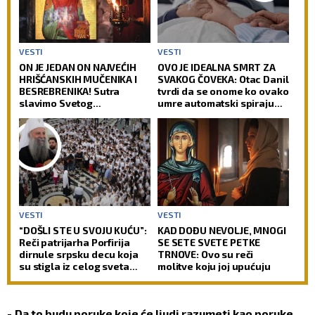
VESTI
VESTI
ON JE JEDAN ON NAJVEĆIH
OVO JE IDEALNA SMRT ZA
HRIŠĆANSKIH MUČENIKA I
SVAKOG ČOVEKA: Otac Danil
BESREBRENIKA! Sutra
tvrdi da se onome ko ovako
slavimo Svetog
umre automatski spiraju
velikomučenika
svi grehovi, osim dva
Pantelejmona!
VESTI
VESTI
“DOŠLI STE U SVOJU KUĆU”:
KAD DOĐU NEVOLJE, MNOGI
Reči patrijarha Porfirija
SE SETE SVETE PETKE
dirnule srpsku decu koja
TRNOVE: Ovo su reči
su stigla iz celog sveta
molitve koju joj upućuju
(FOTO)
-
Da to budu poruke koje će ljudi razumeti kao poruke