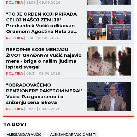
Imate priliku da birate između
POLITIKA
21:06
09.06.2026
Srbije PROŠLOSTI i Srbije
BUDUĆNOSTI! (VIDEO)
"TO JE ORDEN KOJI PRIPADA
CELOJ NAŠOJ ZEMLJI!"
Predsednik Vučić odlikovan
Ordenom Agostina Neta za
veliko prijateljstvo (FOTO,
POLITIKA
11:06
09.06.2026
VIDEO)
REFORME KOJE MENJAJU
ŽIVOT GRAĐANA! Vučić najavio
mere - briga o našim ljudima
ispred svega!
POLITIKA
06:31
09.06.2026
"OBRADOVAĆEMO
PENZIONERE PAKETOM MERA!"
Vučić: Razgovaramo i o
sniženju cena lekova
POLITIKA
19:26
08.06.2026
TAGOVI
ALEKSANDAR VUČIĆ
ALEKSANDAR VUČIĆ VESTI