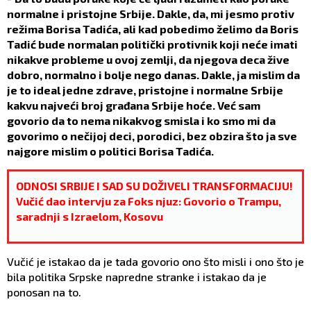
normalne i pristojne Srbije. Dakle, da, mi jesmo protiv
režima Borisa Tadića, ali kad pobedimo želimo da Boris
Tadić bude normalan politički protivnik koji neće imati
nikakve probleme u ovoj zemlji, da njegova deca žive
dobro, normalno i bolje nego danas. Dakle, ja mislim da
je to ideal jedne zdrave, pristojne i normalne Srbije
kakvu najveći broj građana Srbije hoće. Već sam
govorio da to nema nikakvog smisla i ko smo mi da
govorimo o nečijoj deci, porodici, bez obzira što ja sve
najgore mislim o politici Borisa Tadića.
ODNOSI SRBIJE I SAD SU DOŽIVELI TRANSFORMACIJU!
Vučić dao intervju za Foks njuz: Govorio o Trampu,
saradnji s Izraelom, Kosovu
Vučić je istakao da je tada govorio ono što misli i ono što je
bila politika Srpske napredne stranke i istakao da je
ponosan na to.