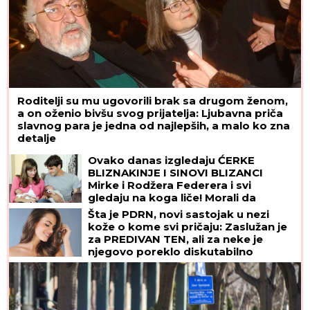
Roditelji su mu ugovorili brak sa drugom ženom,
a on oženio bivšu svog prijatelja: Ljubavna priča
slavnog para je jedna od najlepših, a malo ko zna
detalje
Ovako danas izgledaju ĆERKE
BLIZNAKINJE I SINOVI BLIZANCI
Mirke i Rodžera Federera i svi
gledaju na koga liče! Morali da
zarađuju DŽEPERAC iako im je otac
Šta je PDRN, novi sastojak u nezi
milijarder: "Neka znaju da novac ne
kože o kome svi pričaju: Zaslužan je
pada sa neba"
za PREDIVAN TEN, ali za neke je
njegovo poreklo diskutabilno