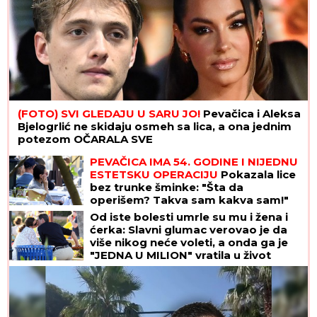
(FOTO) SVI GLEDAJU U SARU JO!
Pevačica i Aleksa
Bjelogrlić ne skidaju osmeh sa lica, a ona jednim
potezom OČARALA SVE
PEVAČICA IMA 54. GODINE I NIJEDNU
ESTETSKU OPERACIJU
Pokazala lice
bez trunke šminke: "Šta da
operišem? Takva sam kakva sam!"
Od iste bolesti umrle su mu i žena i
ćerka: Slavni glumac verovao je da
više nikog neće voleti, a onda ga je
"JEDNA U MILION" vratila u život