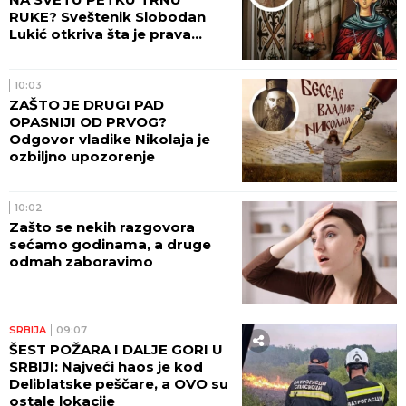
RUKE? Sveštenik Slobodan
Lukić otkriva šta je prava
pozadina ovih verovanja
10:03
ZAŠTO JE DRUGI PAD
OPASNIJI OD PRVOG?
Odgovor vladike Nikolaja je
ozbiljno upozorenje
10:02
Zašto se nekih razgovora
sećamo godinama, a druge
odmah zaboravimo
SRBIJA
09:07
ŠEST POŽARA I DALJE GORI U
SRBIJI: Najveći haos je kod
Deliblatske peščare, a OVO su
ostale lokacije