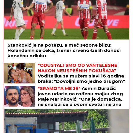
Stanković je na potezu, a meč sezone blizu:
Holanđanin se čeka, trener crveno-belih donosi
konačnu odluku
"ODUSTALI SMO OD VANTELESNE
NAKON NEUSPEŠNIH POKUŠAJA"
Voditeljka sa mužem slavi 16 godina
braka: "Dovoljni smo jedno drugom"
"SRAMOTA ME JE"
Asmin Durdžić
javno udario na rođenu majku zbog
Maje Marinković: "Ona je domaćica,
ne snalazi se u ovom svetu i ne zna
da prestane"