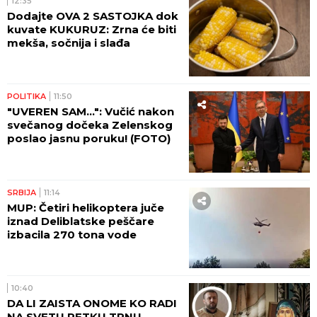
12:35
Dodajte OVA 2 SASTOJKA dok
kuvate KUKURUZ: Zrna će biti
mekša, sočnija i slađa
POLITIKA
11:50
"UVEREN SAM...": Vučić nakon
svečanog dočeka Zelenskog
poslao jasnu poruku! (FOTO)
SRBIJA
11:14
MUP: Četiri helikoptera juče
iznad Deliblatske peščare
izbacila 270 tona vode
10:40
DA LI ZAISTA ONOME KO RADI
NA SVETU PETKU TRNU