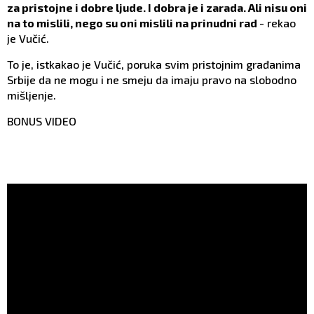
za pristojne i dobre ljude. I dobra je i zarada. Ali nisu oni
na to mislili, nego su oni mislili na prinudni rad
- rekao
je Vučić.
To je, istkakao je Vučić, poruka svim pristojnim građanima
Srbije da ne mogu i ne smeju da imaju pravo na slobodno
mišljenje.
BONUS VIDEO