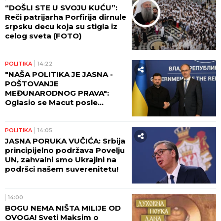
“DOŠLI STE U SVOJU KUĆU”:
Reči patrijarha Porfirija dirnule
srpsku decu koja su stigla iz
celog sveta (FOTO)
POLITIKA
14:22
"NAŠA POLITIKA JE JASNA -
POŠTOVANJE
MEĐUNARODNOG PRAVA":
Oglasio se Macut posle
sastanka sa Zelenskim
POLITIKA
14:05
JASNA PORUKA VUČIĆA: Srbija
principijelno podržava Povelju
UN, zahvalni smo Ukrajini na
podršci našem suverenitetu!
14:00
BOGU NEMA NIŠTA MILIJE OD
OVOGA! Sveti Maksim o