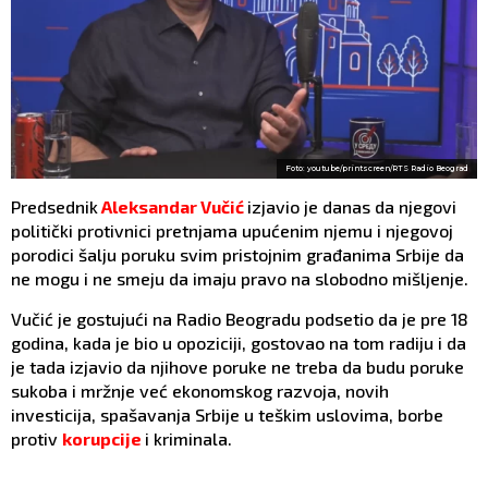
Foto: youtube/printscreen/RTS Radio Beograd
Predsednik
Aleksandar Vučić
izjavio je danas da njegovi
politički protivnici pretnjama upućenim njemu i njegovoj
porodici šalju poruku svim pristojnim građanima Srbije da
ne mogu i ne smeju da imaju pravo na slobodno mišljenje.
Vučić je gostujući na Radio Beogradu podsetio da je pre 18
godina, kada je bio u opoziciji, gostovao na tom radiju i da
je tada izjavio da njihove poruke ne treba da budu poruke
sukoba i mržnje već ekonomskog razvoja, novih
investicija, spašavanja Srbije u teškim uslovima, borbe
protiv
korupcije
i kriminala.