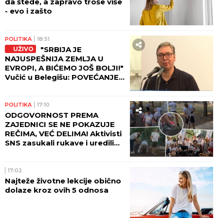
da štede, a zapravo troše više
- evo i zašto
POLITIKA
18:51
"SRBIJA JE
UŽIVO
NAJUSPEŠNIJA ZEMLJA U
EVROPI, A BIĆEMO JOŠ BOLJI!"
Vučić u Belegišu: POVEĆANJE
PLATA I PENZIJA OVE GODINE!
POLITIKA
17:10
ODGOVORNOST PREMA
ZAJEDNICI SE NE POKAZUJE
REČIMA, VEĆ DELIMA! Aktivisti
SNS zasukali rukave i uredili
Beograd! (FOTO, VIDEO)
17:02
Najteže životne lekcije obično
dolaze kroz ovih 5 odnosa