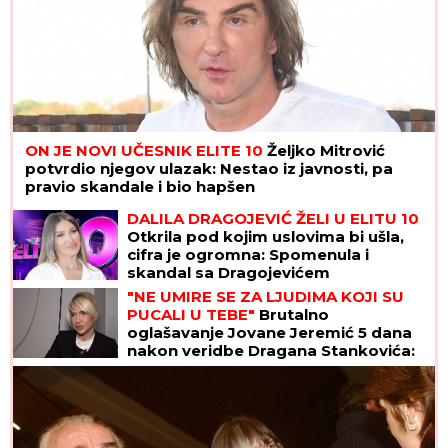
ON JE NOVI UČESNIK ELITE 10
Željko Mitrović
potvrdio njegov ulazak: Nestao iz javnosti, pa
pravio skandale i bio hapšen
DALILA DRAGOJEVIĆ ŽELI U ELITU 10
Otkrila pod kojim uslovima bi ušla,
cifra je ogromna: Spomenula i
skandal sa Dragojevićem
"NE UMIRE SE ZA LJUDIMA KOJI SU
PUCALI U TEBE"
Brutalno
oglašavanje Jovane Jeremić 5 dana
nakon veridbe Dragana Stankovića:
"Znali su šta rade"