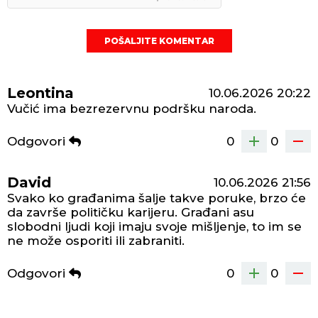
POŠALJITE KOMENTAR
Leontina
10.06.2026
20:22
Vučić ima bezrezervnu podršku naroda.
Odgovori
0
0
David
10.06.2026
21:56
Svako ko građanima šalje takve poruke, brzo će
da završe političku karijeru. Građani asu
slobodni ljudi koji imaju svoje mišljenje, to im se
ne može osporiti ili zabraniti.
Odgovori
0
0