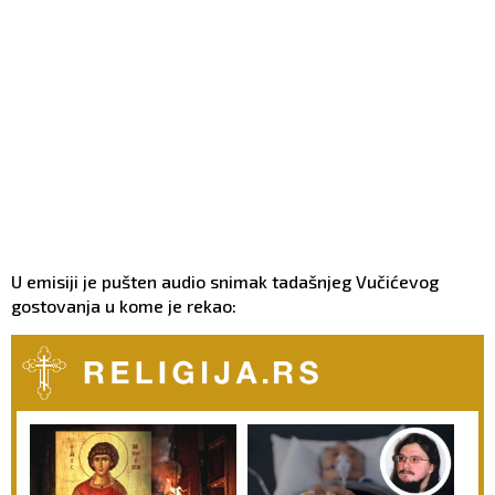
U emisiji je pušten audio snimak tadašnjeg Vučićevog
gostovanja u kome je rekao: