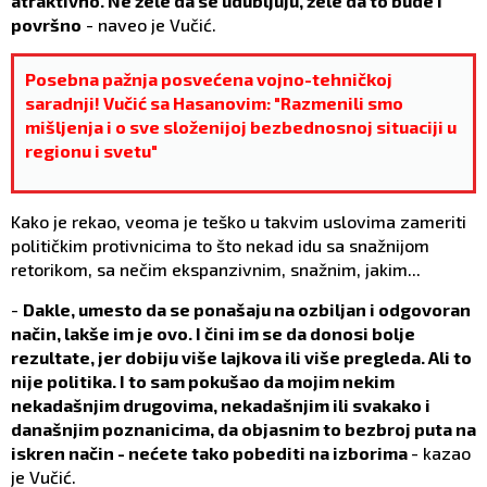
atraktivno. Ne žele da se udubljuju, žele da to bude i
površno
- naveo je Vučić.
Posebna pažnja posvećena vojno-tehničkoj
saradnji! Vučić sa Hasanovim: "Razmenili smo
mišljenja i o sve složenijoj bezbednosnoj situaciji u
regionu i svetu"
Kako je rekao, veoma je teško u takvim uslovima zameriti
političkim protivnicima to što nekad idu sa snažnijom
retorikom, sa nečim ekspanzivnim, snažnim, jakim...
-
Dakle, umesto da se ponašaju na ozbiljan i odgovoran
način, lakše im je ovo. I čini im se da donosi bolje
rezultate, jer dobiju više lajkova ili više pregleda. Ali to
nije politika. I to sam pokušao da mojim nekim
nekadašnjim drugovima, nekadašnjim ili svakako i
današnjim poznanicima, da objasnim to bezbroj puta na
iskren način - nećete tako pobediti na izborima
- kazao
je Vučić.