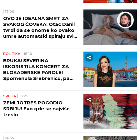
17:00
OVO JE IDEALNA SMRT ZA
SVAKOG ČOVEKA: Otac Danil
tvrdi da se onome ko ovako
umre automatski spiraju svi
grehovi, osim dva
POLITIKA
16:10
BRUKA! SEVERINA
ISKORISTILA KONCERT ZA
BLOKADERSKE PAROLE!
Spomenula Srebrenicu, pa
izazvala haos!
SRBIJA
15:25
ZEMLJOTRES POGODIO
SRBIJU! Evo gde se najviše
treslo
14:55