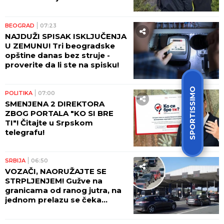
BEOGRAD
07:23
NAJDUŽI SPISAK ISKLJUČENJA
U ZEMUNU! Tri beogradske
opštine danas bez struje -
proverite da li ste na spisku!
SPORTISSIMO
POLITIKA
07:00
SMENJENA 2 DIREKTORA
ZBOG PORTALA "KO SI BRE
TI"! Čitajte u Srpskom
telegrafu!
SRBIJA
06:50
VOZAČI, NAORUŽAJTE SE
STRPLJENJEM! Gužve na
granicama od ranog jutra, na
jednom prelazu se čeka
ČETIRI SATA! AMSS upozorava
na dodatni problem!