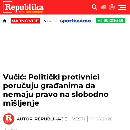
VESTI
Vučić: Politički protivnici
poručuju građanima da
nemaju pravo na slobodno
mišljenje
AUTOR:
REPUBLIKA/J.B.
VESTI
10.06.2026