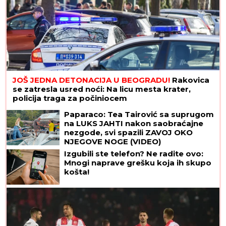
JOŠ JEDNA DETONACIJA U BEOGRADU!
Rakovica
se zatresla usred noći: Na licu mesta krater,
policija traga za počiniocem
Paparaco: Tea Tairović sa suprugom
na LUKS JAHTI nakon saobraćajne
nezgode, svi spazili ZAVOJ OKO
NJEGOVE NOGE (VIDEO)
Izgubili ste telefon? Ne radite ovo:
Mnogi naprave grešku koja ih skupo
košta!