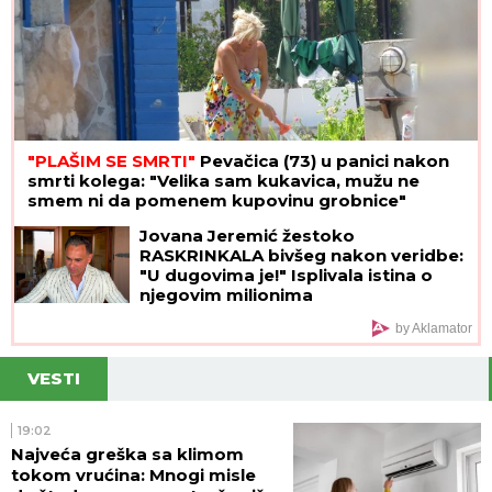
"PLAŠIM SE SMRTI"
Pevačica (73) u panici nakon
smrti kolega: "Velika sam kukavica, mužu ne
smem ni da pomenem kupovinu grobnice"
Jovana Jeremić žestoko
RASKRINKALA bivšeg nakon veridbe:
"U dugovima je!" Isplivala istina o
njegovim milionima
by Aklamator
VESTI
19:02
Najveća greška sa klimom
tokom vrućina: Mnogi misle