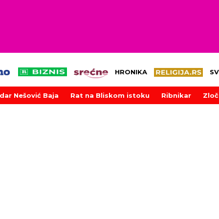
HRONIKA
SV
dar Nešović Baja
Rat na Bliskom istoku
Ribnikar
Zloč