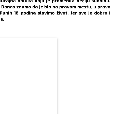
učajna odluka koja je promenila nečiju sudbinu.
. Danas znamo da je bio na pravom mestu, u pravo
Punih 18 godina slavimo život. Jer sve je dobro i
je.
VODOLIJA
RIBE
21.1 - 19.2
19.2 - 20.3
AO:
Danas je veoma
POSAO:
Posao s
o da dobro organizujete
inostranstvom može naići
 da biste stigli sve da
ozbiljnu prepreku, tako da
ite na vreme i uživate u
ćete biti u situaciji da
u, koji ste i te kako
improvizujete rešenja. Nov
ili.
splet okolnosti.
AV:
Sve više vas privlači
LJUBAV:
Harmoničan peri
 zauzeta Devica, koja
za sve zauzete Ribe. Slobo
 šalje pomešane
uživaju u flertu s jednim
le. Ipak, dobro
kolegom s posla. Period
slite šta želite od tog
prepun strasti.
sa.
ZDRAVLJE:
Migrena.
VLJE:
Loša cirkulacija.