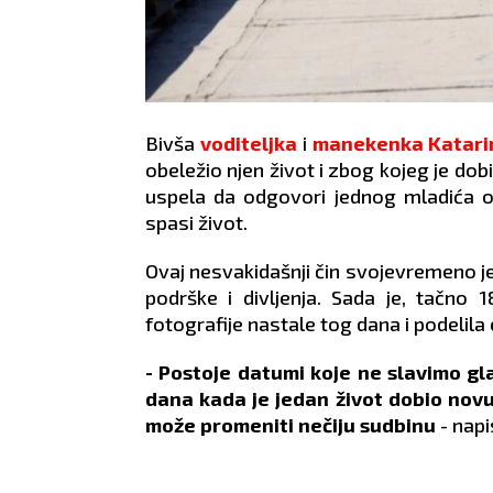
Bivša
voditeljka
i
manekenka
Katari
obeležio njen život i zbog kojeg je do
uspela da odgovori jednog mladića 
spasi život.
Ovaj nesvakidašnji čin svojevremeno je 
podrške i divljenja. Sada je, tačno
fotografije nastale tog dana i podelil
- Postoje datumi koje ne slavimo gl
dana kada je jedan život dobio novu
može promeniti nečiju sudbinu
- napi