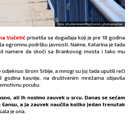
Foto: shutterstock/Nightwish_photographer
na Vučetić
prisetila se događaja koji je pre 18 godina
bila ogromnu podršku javnosti. Naime, Katarina je tada
od namere da skoči sa Brankovog mosta i tako mu
odjeknuo širom Srbije, a mnogi su joj tada uputili reči
 18 godina kasnije, na društvenim mrežama objavila
a emotivnu poruku.
asno, ali ih nosimo zauvek u srcu. Danas se sećam
 šansu, a ja zauvek naučila koliko jedan trenutak
sala je ona.