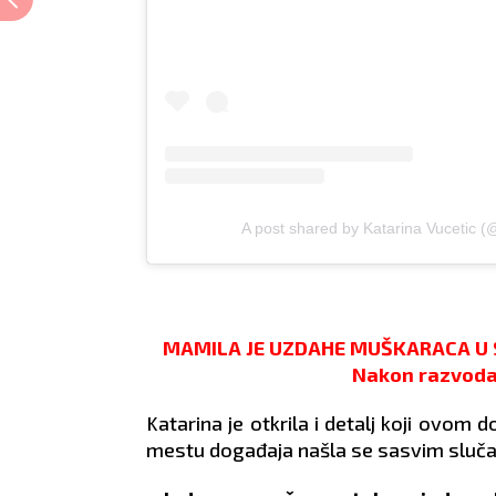
A post shared by Katarina Vucetic (
MAMILA JE UZDAHE MUŠKARACA U S
Nakon razvoda 
Katarina je otkrila i detalj koji ovom 
mestu događaja našla se sasvim slučaj