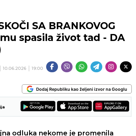
 SKOČI SA BRANKOVOG
mu spasila život tad - DA
)
10.06.2026
19:00
Dodaj Republiku kao željeni izvor na Googlu
ija
ajna odluka nekome je promenila