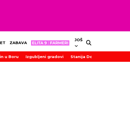
JOŠ
ET
ZABAVA
in u Boru
Izgubljeni gradovi
Stanija Dobrojević