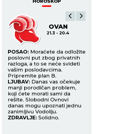
HOROSKOP
OVAN
B
21.3 - 20.4
21.4
POSAO:
Moraćete da odložite
POSAO:
Dan je ne
 na
poslovni put zbog privatnih
sklapanje saradnje 
razloga, a to se neće svideti
potpisivanje ugovo
vašim poslodavcima.
važnije stvari odlo
i
Pripremite plan B.
nekoliko dana do
LJUBAV:
Danas vas očekuje
negativni aspekti.
od
manji porodičan problem,
LJUBAV:
Doći ćete
dni
koji ćete morati sami da
partnerom oko fin
rešite. Slobodni Ovnovi
situacije ili u vezi
danas mogu upoznati jednu
za budućnost. Pot
zanimljivu Vodoliju.
obe strane pokaž
ZDRAVLJE:
Solidno.
kompromis.
ZDRAVLJE:
Promen
ishrane.