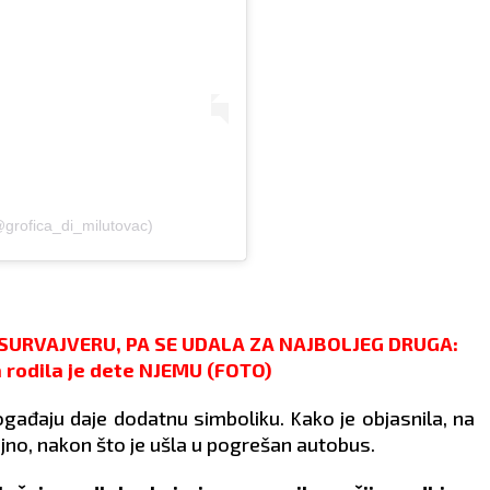
@grofica_di_milutovac)
URVAJVERU, PA SE UDALA ZA NAJBOLJEG DRUGA:
rodila je dete NJEMU (FOTO)
događaju daje dodatnu simboliku. Kako je objasnila, na
no, nakon što je ušla u pogrešan autobus.