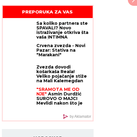
PREPORUKA ZA VAS
Sa koliko partnera ste
SPAVALI? Novo
istraživanje otkriva šta
vaša INTIMNA
PROŠLOST govori o
Crvena zvezda - Novi
vama
Pazar: Stativa na
"Marakani"
Zvezda dovodi
košarkaša Reala!
Veliko pojačanje stiže
na Mali Kalemegdan
"SRAMOTA ME OD
NJE"
Asmin Durdžić
SUROVO O MAJCI
Mevlidi nakon što je
dala svoj sud o Maji
Marinković: "Mora da
bude svesna da je
by Aklamator
domaćica!"