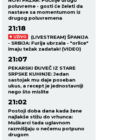
NOVI PAZAR: Počinje drugo
poluvreme - gosti će želeti da
nastave sa momentumom iz
drugog poluvremena
21:18
(LIVESTREAM) ŠPANIJA
UŽIVO
- SRBIJA: Furija ubrzala - "orlice"
imaju težak zadatak! (VIDEO)
21:07
PEKARSKI ĐUVEČ IZ STARE
SRPSKE KUHINJE: Jedan
sastojak mu daje poseban
ukus, a recept je jednostavniji
nego što mislite
21:02
Postoji doba dana kada žene
najlakše stižu do vrhunca:
Muškarci tada uglavnom
razmišljaju o nečemu potpuno
drugom