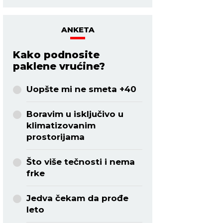
ANKETA
Kako podnosite
paklene vrućine?
Uopšte mi ne smeta +40
Boravim u isključivo u
klimatizovanim
prostorijama
Što više tečnosti i nema
frke
Jedva čekam da prođe
leto