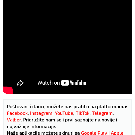
Poštovani čitaoci, možete nas pratiti i na platformama:
Facebook
,
Instagram
,
YouTube
,
TikTok
,
Telegram
,
Vajber
. Pridružite nam se i prvi saznajte najnovije i
najvažnije informacije.
Naše aplikacije možete skinuti sa
Google Play
i
Apple