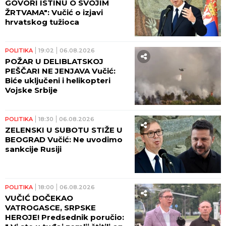
GOVORI ISTINU O SVOJIM
ŽRTVAMA": Vučić o izjavi
hrvatskog tužioca
POLITIKA
19:02
06.08.2026
POŽAR U DELIBLATSKOJ
PEŠČARI NE JENJAVA Vučić:
Biće uključeni i helikopteri
Vojske Srbije
POLITIKA
18:30
06.08.2026
ZELENSKI U SUBOTU STIŽE U
BEOGRAD Vučić: Ne uvodimo
sankcije Rusiji
POLITIKA
18:00
06.08.2026
VUČIĆ DOČEKAO
VATROGASCE, SRPSKE
HEROJE! Predsednik poručio: