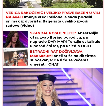
VERICA RAKOČEVIĆ I VELJKO PRAVE BAZEN U VILI
NA AVALI
Imanje vredi milione, a sada podelili
snimak iz dvorišta: Bagerista uveliko izvodi
radove (Video)
SKANDAL POSLE "ELITE"
Anastasijin
otac zvao Borinu porodicu, pa
napravio DAR-MAR! Tenzije eskalirale
u porodični rat, pa usledio OBRT
ESTRADNI RAT DOŽIVLJAVA
MAKSIMUM!
Aneli stiže na direktno
suočavanje: Da li će se večeras
umešati i ONA?