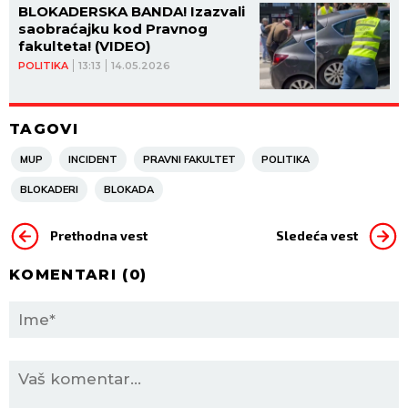
BLOKADERSKA BANDA! Izazvali
saobraćajku kod Pravnog
fakulteta! (VIDEO)
POLITIKA
13:13
14.05.2026
TAGOVI
MUP
INCIDENT
PRAVNI FAKULTET
POLITIKA
BLOKADERI
BLOKADA
Prethodna vest
Sledeća vest
KOMENTARI (
0
)