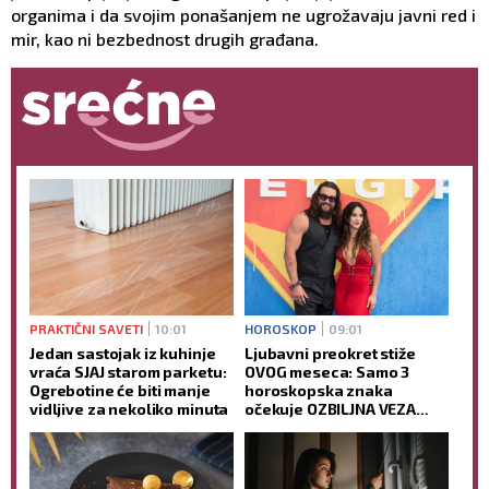
organima i da svojim ponašanjem ne ugrožavaju javni red i
mir, kao ni bezbednost drugih građana.
PRAKTIČNI SAVETI
10:01
HOROSKOP
09:01
Jedan sastojak iz kuhinje
Ljubavni preokret stiže
vraća SJAJ starom parketu:
OVOG meseca: Samo 3
Ogrebotine će biti manje
horoskopska znaka
vidljive za nekoliko minuta
očekuje OZBILJNA VEZA
tokom avgusta