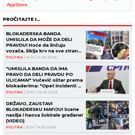
AppStore
.
PROČITAJTE I...
BLOKADERSKA BANDA
UMISLILA DA MOŽE DA DELI
PRAVDU! Hoće da linčuju
vozača, šiklja krv na sve strane
- NASTAVLJENA DRAMA ISPRED
POLITIKA
14:41
14.05.2026
PRAVNOG FAKULTETA! (FOTO)
"UMISLILA BANDA DA IMA
PRAVO DA DELI PRAVDU PO
ULICAMA!" Vučević oštar prema
blokaderima: "Opet incidenti u
njihovoj režiji i pokušaj haosa
POLITIKA
17:45
14.05.2026
na ulicama!" (VIDEO)
DRŽAVO, ZAUSTAVI
BLOKADERSKU MAFIJU! Scene
nasilja i haosa šokirale građane!
(VIDEO)
POLITIKA
15:15
14.05.2026