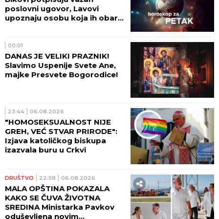
poslovni ugovor, Lavovi
upoznaju osobu koja ih obara
sa nogu!
00:01
DANAS JE VELIKI PRAZNIK!
Slavimo Uspenije Svete Ane,
majke Presvete Bogorodice!
23:44
06.08.2026
"HOMOSEKSUALNOST NIJE
GREH, VEĆ STVAR PRIRODE":
Izjava katoličkog biskupa
izazvala buru u Crkvi
DRUŠTVO
22:58
06.08.2026
MALA OPŠTINA POKAZALA
KAKO SE ČUVA ŽIVOTNA
SREDINA Ministarka Pavkov
oduševljena novim