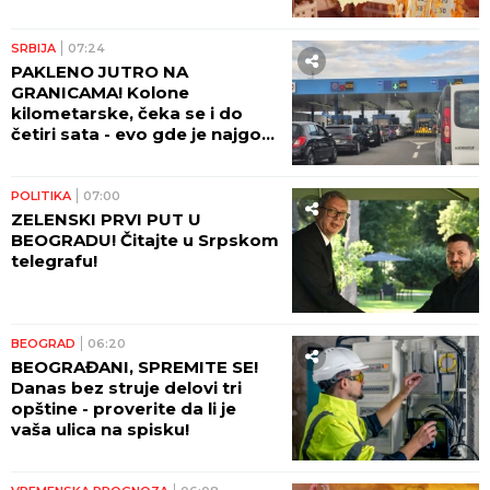
upozorenja - prete požari, ali
stiže i kiša!
SRBIJA
07:24
PAKLENO JUTRO NA
GRANICAMA! Kolone
kilometarske, čeka se i do
četiri sata - evo gde je najgora
situacija!
POLITIKA
07:00
ZELENSKI PRVI PUT U
BEOGRADU! Čitajte u Srpskom
telegrafu!
BEOGRAD
06:20
BEOGRAĐANI, SPREMITE SE!
Danas bez struje delovi tri
opštine - proverite da li je
vaša ulica na spisku!