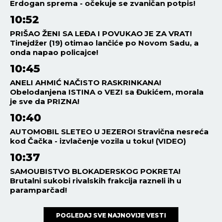
Erdogan sprema - očekuje se zvaničan potpis!
10:52
PRIŠAO ŽENI SA LEĐA I POVUKAO JE ZA VRAT!
Tinejdžer (19) otimao lančiće po Novom Sadu, a
onda napao policajce!
10:45
ANELI AHMIĆ NAČISTO RASKRINKANA!
Obelodanjena ISTINA o VEZI sa Đukićem, morala
je sve da PRIZNA!
10:40
AUTOMOBIL SLETEO U JEZERO! Stravična nesreća
kod Čačka - izvlačenje vozila u toku! (VIDEO)
10:37
SAMOUBISTVO BLOKADERSKOG POKRETA!
Brutalni sukobi rivalskih frakcija razneli ih u
paramparčad!
POGLEDAJ SVE NAJNOVIJE VESTI