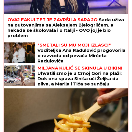
OVAJ FAKULTET JE ZAVRŠILA SARA JO
Sada uživa
na putovanjima sa Aleksejem Bjelogrlićem, a
nekada se školovala i u Italiji - OVO joj je bio
problem
"SMETALI SU MU MOJI IZLASCI"
Voditeljka Ana Radulović progovorila
o razvodu od pevača Mirčeta
Radulovića
MILJANA KULIĆ SE SKINULA U BIKINI
Uhvatili smo je u Crnoj Gori na plaži:
Dok ona spava Siniša uči Željka da
pliva, a Marija i Tića se sunčaju
(Video)