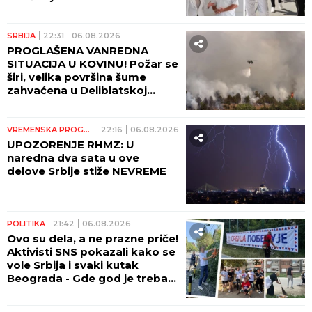
reciklažnim dvorištem u
Ražnju
SRBIJA
22:31
06.08.2026
PROGLAŠENA VANREDNA
SITUACIJA U KOVINU! Požar se
širi, velika površina šume
zahvaćena u Deliblatskoj
peščari!
VREMENSKA PROGNOZA
22:16
06.08.2026
UPOZORENJE RHMZ: U
naredna dva sata u ove
delove Srbije stiže NEVREME
POLITIKA
21:42
06.08.2026
Ovo su dela, a ne prazne priče!
Aktivisti SNS pokazali kako se
vole Srbija i svaki kutak
Beograda - Gde god je trebalo
pomoći, stigli su (FOTO,
VIDEO)