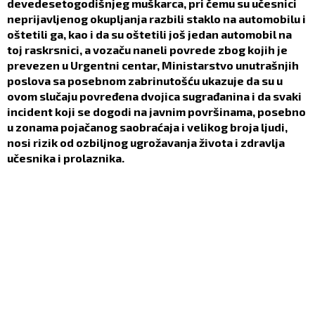
devedesetogodišnjeg muškarca, pri čemu su učesnici
neprijavljenog okupljanja razbili staklo na automobilu i
oštetili ga, kao i da su oštetili još jedan automobil na
toj raskrsnici, a vozaču naneli povrede zbog kojih je
prevezen u Urgentni centar, Ministarstvo unutrašnjih
poslova sa posebnom zabrinutošću ukazuje da su u
ovom slučaju povređena dvojica sugrađanina i da svaki
incident koji se dogodi na javnim površinama, posebno
u zonama pojačanog saobraćaja i velikog broja ljudi,
nosi rizik od ozbiljnog ugrožavanja života i zdravlja
učesnika i prolaznika.