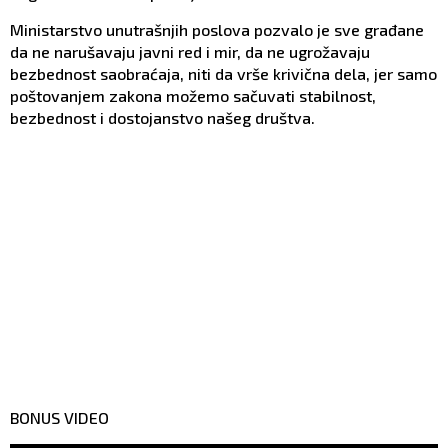
Ministarstvo unutrašnjih poslova pozvalo je sve građane
da ne narušavaju javni red i mir, da ne ugrožavaju
bezbednost saobraćaja, niti da vrše krivična dela, jer samo
poštovanjem zakona možemo sačuvati stabilnost,
bezbednost i dostojanstvo našeg društva.
BONUS VIDEO