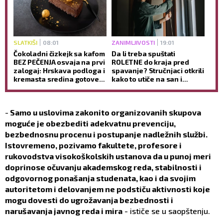
SLATKIŠI
08:01
ZANIMLJIVOSTI
19:01
Čokoladni čizkejk sa kafom
Da li treba spuštati
BEZ PEČENJA osvaja na prvi
ROLETNE do kraja pred
zalogaj: Hrskava podloga i
spavanje? Stručnjaci otkrili
kremasta sredina gotove
kako to utiče na san i
BEZ RERNE (RECEPT)
jutarnje buđenje
-
Samo u uslovima zakonito organizovanih skupova
moguće je obezbediti adekvatnu prevenciju,
bezbednosnu procenu i postupanje nadležnih službi.
Istovremeno, pozivamo fakultete, profesore i
rukovodstva visokoškolskih ustanova da u punoj meri
doprinose očuvanju akademskog reda, stabilnosti i
odgovornog ponašanja studenata, kao i da svojim
autoritetom i delovanjem ne podstiču aktivnosti koje
mogu dovesti do ugrožavanja bezbednosti i
narušavanja javnog reda i mira
- ističe se u saopštenju.