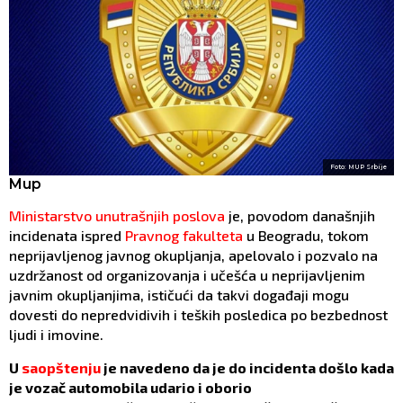
Foto: MUP Srbije
Mup
Ministarstvo unutrašnjih poslova
je, povodom današnjih
incidenata ispred
Pravnog fakulteta
u Beogradu, tokom
neprijavljenog javnog okupljanja, apelovalo i pozvalo na
uzdržanost od organizovanja i učešća u neprijavljenim
javnim okupljanjima, ističući da takvi događaji mogu
dovesti do nepredvidivih i teških posledica po bezbednost
ljudi i imovine.
U
saopštenju
je navedeno da je do incidenta došlo kada
je vozač automobila udario i oborio