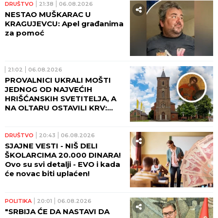
DRUŠTVO
21:38
06.08.2026
NESTAO MUŠKARAC U
KRAGUJEVCU: Apel građanima
za pomoć
21:02
06.08.2026
PROVALNICI UKRALI MOŠTI
JEDNOG OD NAJVEĆIH
HRIŠĆANSKIH SVETITELJA, A
NA OLTARU OSTAVILI KRV:
Vernici u šoku, policija traga
za počiniocima
DRUŠTVO
20:43
06.08.2026
SJAJNE VESTI - NIŠ DELI
ŠKOLARCIMA 20.000 DINARA!
Ovo su svi detalji - EVO i kada
će novac biti uplaćen!
POLITIKA
20:01
06.08.2026
"SRBIJA ĆE DA NASTAVI DA