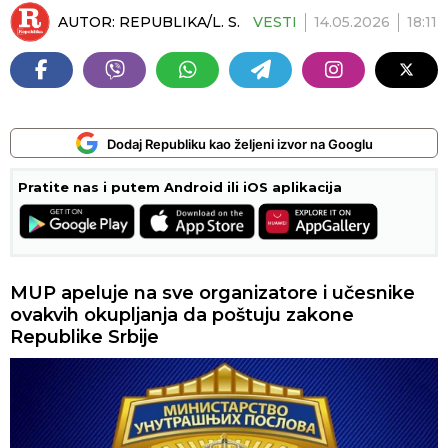
AUTOR:
REPUBLIKA/L. S.
VESTI
14.05.2026
18:11
Dodaj Republiku kao željeni izvor na Googlu
Pratite nas i putem Android ili iOS aplikacija
MUP apeluje na sve organizatore i učesnike
ovakvih okupljanja da poštuju zakone
Republike Srbije