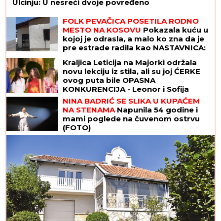
Ulcinju: U nesreći dvoje povređeno
FOLK PEVAČICA POSETILA RODNO
MESTO NA KOSOVU
Pokazala kuću u
kojoj je odrasla, a malo ko zna da je
pre estrade radila kao NASTAVNICA:
"Svaki put plačem" (VIDEO)
Kraljica Leticija na Majorki održala
novu lekciju iz stila, ali su joj ĆERKE
ovog puta bile OPASNA
KONKURENCIJA - Leonor i Sofija
blistale u prelepim letnjim haljinama
NINA BADRIĆ SE SLIKA U KUPAĆEM
NA STENAMA
Napunila 54 godine i
mami poglede na čuvenom ostrvu
(FOTO)