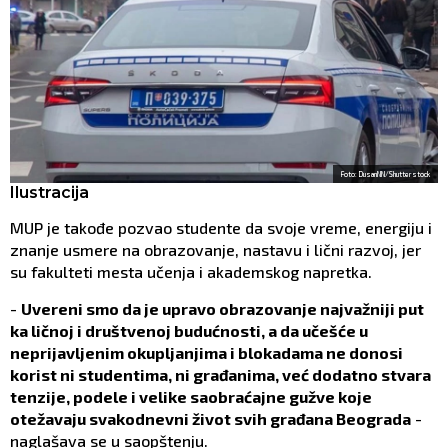
Foto: DusanNN/Shutterstock
Ilustracija
MUP je takođe pozvao studente da svoje vreme, energiju i
znanje usmere na obrazovanje, nastavu i lični razvoj, jer
su fakulteti mesta učenja i akademskog napretka.
-
Uvereni smo da je upravo obrazovanje najvažniji put
ka ličnoj i društvenoj budućnosti, a da učešće u
neprijavljenim okupljanjima i blokadama ne donosi
korist ni studentima, ni građanima, već dodatno stvara
tenzije, podele i velike saobraćajne gužve koje
otežavaju svakodnevni život svih građana Beograda
-
naglašava se u saopštenju.