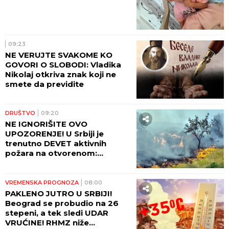
09:23
NE VERUJTE SVAKOME KO
GOVORI O SLOBODI: Vladika
Nikolaj otkriva znak koji ne
smete da previdite
DRUŠTVO
09:20
NE IGNORIŠITE OVO
UPOZORENJE! U Srbiji je
trenutno DEVET aktivnih
požara na otvorenom:
Pogledajte gde sve gori i koje
oblasti su najugroženije
VREMENSKA PROGNOZA
08:00
PAKLENO JUTRO U SRBIJI!
Beograd se probudio na 26
stepeni, a tek sledi UDAR
VRUĆINE! RHMZ niže