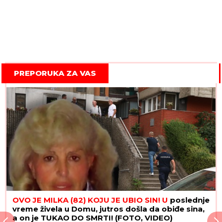
PREPORUKA ZA VAS
OVO JE MILKA (82) KOJU JE UBIO SIN! U
poslednje
vreme živela u Domu, jutros došla da obiđe sina,
a on je TUKAO DO SMRTI! (FOTO, VIDEO)