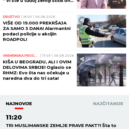
" Vi ste u tuđoj zemlji štitili ono
što pripada svima nama -
ljudski život!"
DRUŠTVO
18:00
06.08.2026
VIŠE OD 19.000 PREKRŠAJA
ZA SAMO 3 DANA! Alarmantni
podaci policije u akcijin
ROADPOL!
VREMENSKA PROGNOZA
17:49
06.08.2026
KIŠA U BEOGRADU, ALI I OVIM
DELOVIMA SRBIJE! Oglasio se
RHMZ: Evo šta nas očekuje u
naredna dva do tri sata!
NAJNOVIJE
NAJČITANIJE
11:20
TRI MUSLIMANSKE ZEMLJE PRAVE PAKT?! Šta to