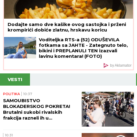
Dodajte samo dve kašike ovog sastojka i prženi
krompirići dobiće zlatnu, hrskavu koricu
Voditeljka RTS-a (52) ODUŠEVILA
fotkama sa JAHTE - Zategnuto telo,
bikini i PREPLANULI TEN izazvali
lavinu komentara! (FOTO)
by Aklamator
VESTI
POLITIKA
10:37
SAMOUBISTVO
BLOKADERSKOG POKRETA!
Brutalni sukobi rivalskih
frakcija razneli ih u
paramparčad!
10:31