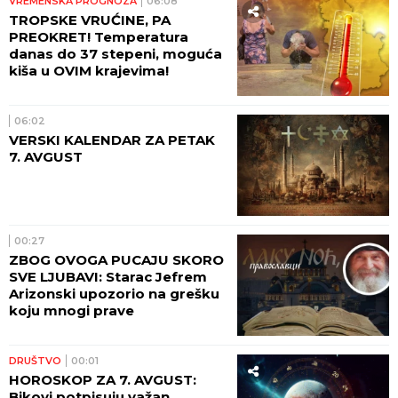
VREMENSKA PROGNOZA
06:08
TROPSKE VRUĆINE, PA
PREOKRET! Temperatura
danas do 37 stepeni, moguća
kiša u OVIM krajevima!
06:02
VERSKI KALENDAR ZA PETAK
7. AVGUST
00:27
ZBOG OVOGA PUCAJU SKORO
SVE LJUBAVI: Starac Jefrem
Arizonski upozorio na grešku
koju mnogi prave
DRUŠTVO
00:01
HOROSKOP ZA 7. AVGUST:
Bikovi potpisuju važan