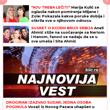
"NJU TREBA LEČITI"
Marija Kulić se
oglasila nakon pomirenja Miljane i
Zole: Pokazala kakve poruke dobija i
otkrila sve o njihovom odnosu
SUSRET O KOJEM BRUJI SRBIJA
Aneli
Ahmić stiže na suočavanje sa Neriom
i Hanom, fanovi se nadaju da se u
sve umeša i Sita Ahmić
DROGIRAN IZAZVAO SUDAR, JEDNA OSOBA
POGINULA
Vozač iz Novog Pazara uhapšen u