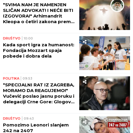
"SVIMA NAM JE NAMENJEN
SLIČAN ADVOKAT! I NEĆE BITI
IZGOVORA!" Arhimandrit
Kleopa o četiri zakona prema
kojima će Hristos suditi svetu!
DRUŠTVO
10:00
Kada sport igra za humanost:
Fondacija Mozzart spaja
pobede i dobra dela
POLITIKA
09:53
"SPECIJALNI RAT IZ ZAGREBA,
MORAMO DA REAGUJEMO!"
Vučević poslao jasnu poruku i
delegaciji Crne Gore: Glogov
kolac u srce i dušu Njegoša
DRUŠTVO
09:43
Pomozimo Leonori slanjem
242 na 2407