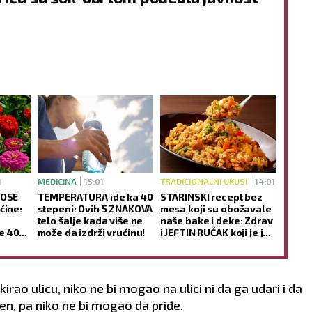
1
MEDICINA
15:01
TRADICIONALNI UKUSI
14:01
NOSE
TEMPERATURA ide ka 40
STARINSKI recept bez
ćine:
stepeni: Ovih 5 ZNAKOVA
mesa koji su obožavale
telo šalje kada više ne
naše bake i deke: Zdrav
e 40
može da izdrži vrućinu!
i JEFTIN RUČAK koji je još
ukusniji sutradan
irao ulicu, niko ne bi mogao na ulici ni da ga udari i da
đen, pa niko ne bi mogao da priđe.