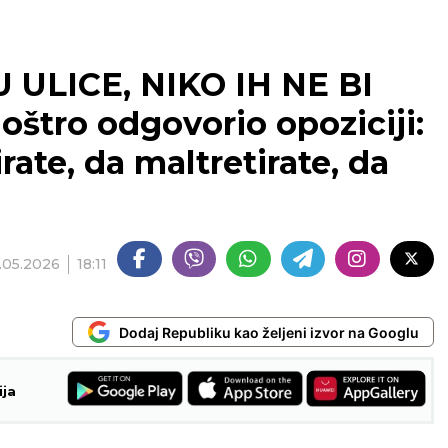
 ULICE, NIKO IH NE BI
štro odgovorio opoziciji:
rate, da maltretirate, da
.05.2026
18:11
Dodaj Republiku kao željeni izvor na Googlu
ija