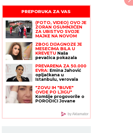
PREPORUKA ZA VAS
(FOTO, VIDEO) OVO JE
ZORAN OSUMNJIČEN
ZA UBISTVO SVOJE
MAJKE NA NOVOM
BEOGRADU!
Policija ga
ZBOG DIJAGNOZE JE
izvela bosog, KRVAVIH
MESECIMA BILA U
nogu sa lisicama na
KREVETU
Naša
rukama, ušao u kola
pevačica pokazala
Hitne pomoći
kako prima INFUZIJU,
PREVARENA ZA 50.000
pa otkrila u kakvom je
EVRA:
Emina Jahović
trenutno stanju - ovih
opljačkana u
dana prodaje i kuću
Istanbulu, verovala
devojci, a ova je posle
"ZOVU IH "BUVE"
svega blokirala na
OVDE PO LJIGU"
mrežama
Komšije progovorile o
PORODICI Jovane
Jeremić: "Brat joj je
otišao, jer se
posvađao sa
by Aklamator
roditeljima"