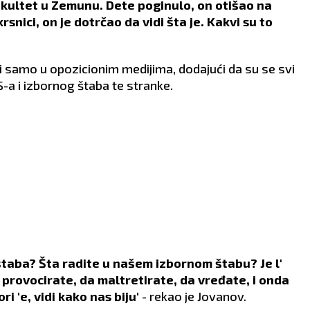
akultet u Zemunu. Dete poginulo, on otišao na
snici, on je dotrčao da vidi šta je. Kakvi su to
ali samo u opozicionim medijima, dodajući da su se svi
S-a i izbornog štaba te stranke.
štaba? Šta radite u našem izbornom štabu? Je l'
 provocirate, da maltretirate, da vređate, i onda
 'e, vidi kako nas biju'
- rekao je Jovanov.