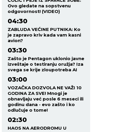
ČOLIĆ I PEJE IZ SPAVAĆE SOBE:
Ovo gledate na sopstvenu
odgovornost! (VIDEO)
04:30
ZABLUDA VEĆINE PUTNIKA: Ko
je zapravo kriv kada vam kasni
avion?
03:30
Zašto je Pentagon uklonio javne
izveštaje o testiranju oružja? Iza
svega se krije zloupotreba AI
03:00
VOZAČKA DOZVOLA NE VAŽI 10
GODINA ZA SVE! Mnogi je
obnavljaju već posle 6 meseci ili
godinu dana - evo zašto i ko
odlučuje o tome!
02:30
HAOS NA AERODROMU U