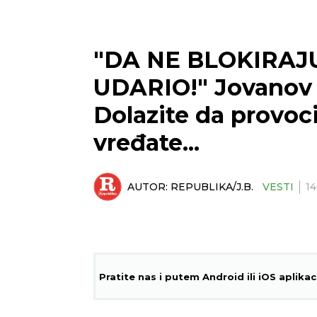
"DA NE BLOKIRAJU
UDARIO!" Jovanov o
Dolazite da provoci
vređate...
AUTOR:
REPUBLIKA/J.B.
VESTI
14
Pratite nas i putem Android ili iOS aplikac