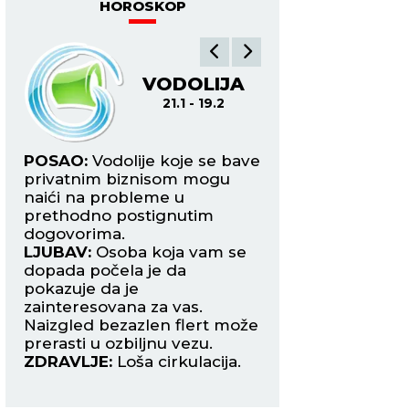
HOROSKOP
VODOLIJA
R
21.1 - 19.2
19.2
ve
POSAO:
Vodolije koje se bave
POSAO:
Ovaj perio
privatnim biznisom mogu
idealan za početa
naići na probleme u
osamostaljivanja il
prethodno postignutim
prijateljima. Prob
dogovorima.
pregovorima u vez
LJUBAV:
Osoba koja vam se
finansijama.
dopada počela je da
LJUBAV:
Zbog prev
u
pokazuje da je
ljubav ste stavili p
zainteresovana za vas.
Zauzeti, takođe, m
Naizgled bezazlen flert može
vremena provode
prerasti u ozbiljnu vezu.
partnerom, što će 
ZDRAVLJE:
Loša cirkulacija.
zameriti.
ZDRAVLJE:
Bolovi