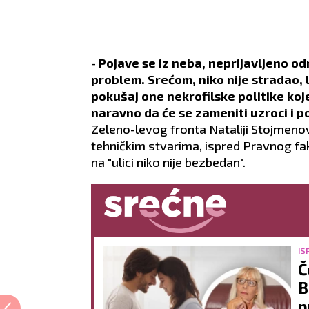
-
Pojave se iz neba, neprijavljeno održ
problem. Srećom, niko nije stradao, l
pokušaj one nekrofilske politike koje
naravno da će se zameniti uzroci i p
Zeleno-levog fronta Nataliji Stojmenovi
tehničkim stvarima, ispred Pravnog fak
na "ulici niko nije bezbedan".
IS
Č
B
p