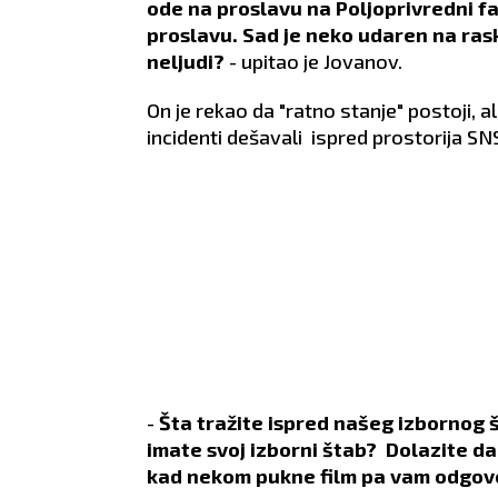
ode na proslavu na Poljoprivredni f
proslavu. Sad je neko udaren na raskr
neljudi?
- upitao je Jovanov.
On je rekao da "ratno stanje" postoji, 
incidenti dešavali ispred prostorija SN
-
Šta tražite ispred našeg izbornog 
imate svoj izborni štab? Dolazite da
kad nekom pukne film pa vam odgovori