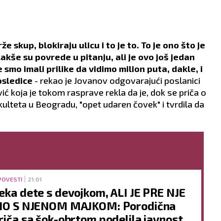
e skup, blokiraju ulicu i to je to. To je ono što je
akše su povrede u pitanju, ali je ovo još jedan
 smo imali prilike da vidimo milion puta, dakle, i
osledice
- rekao je Jovanov odgovarajući poslanici
ć koja je tokom rasprave rekla da je, dok se priča o
ulteta u Beogradu, "opet udaren čovek" i tvrdila da
POVESTI
21:01
eka dete s devojkom, ALI JE PRE NJE
IO S NJENOM MAJKOM: Porodična
riča sa šok-obrtom podelila javnost