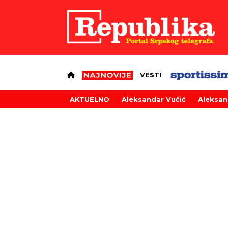
VESTI
AKTUELNO
Aleksandar Vučić
Aleksan