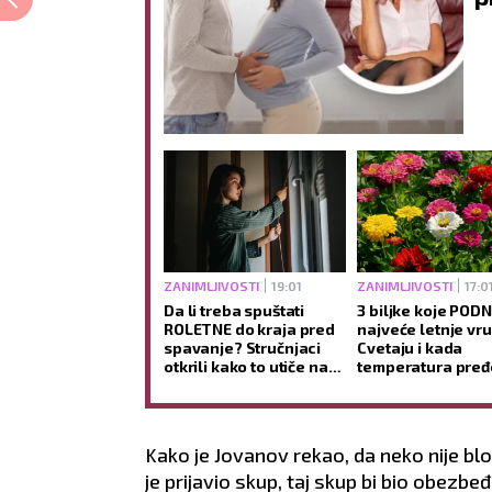
ZANIMLJIVOSTI
19:01
ZANIMLJIVOSTI
17:0
Da li treba spuštati
3 biljke koje POD
ROLETNE do kraja pred
najveće letnje vru
spavanje? Stručnjaci
Cvetaju i kada
otkrili kako to utiče na
temperatura pređ
san i jutarnje buđenje
STEPENI
Kako je Jovanov rekao, da neko nije blok
je prijavio skup, taj skup bi bio obezbe