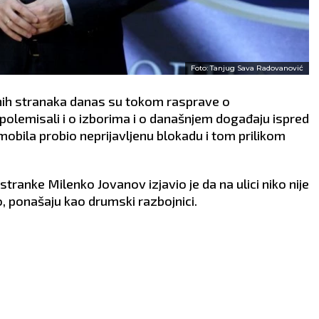
Foto: Tanjug Sava Radovanović
ionih stranaka danas su tokom rasprave o
lemisali i o izborima i o današnjem događaju ispred
obila probio neprijavljenu blokadu i tom prilikom
ranke Milenko Jovanov izjavio je da na ulici niko nije
o, ponašaju kao drumski razbojnici.