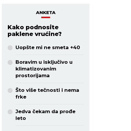
ANKETA
Kako podnosite
paklene vrućine?
Uopšte mi ne smeta +40
Boravim u isključivo u
klimatizovanim
prostorijama
Što više tečnosti i nema
frke
Jedva čekam da prođe
leto