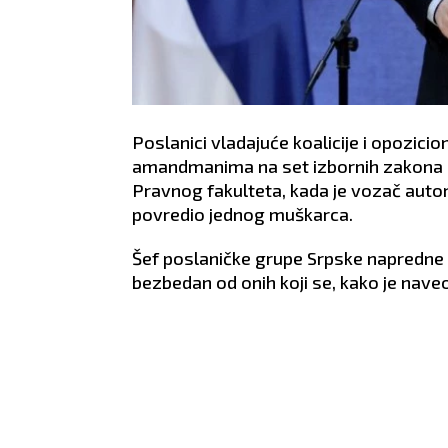
Poslanici vladajuće koalicije i opozic
amandmanima na set izbornih zakona po
Pravnog fakulteta, kada je vozač autom
povredio jednog muškarca.
Šef poslaničke grupe Srpske napredne st
bezbedan od onih koji se, kako je nave