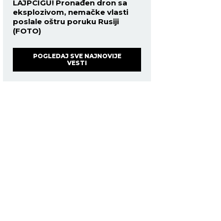
LAJPCIGU! Pronađen dron sa
eksplozivom, nemačke vlasti
poslale oštru poruku Rusiji
(FOTO)
POGLEDAJ SVE NAJNOVIJE
VESTI