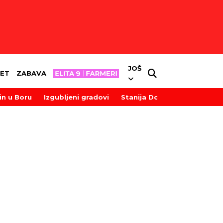
JOŠ
ET
ZABAVA
in u Boru
Izgubljeni gradovi
Stanija Dobrojević