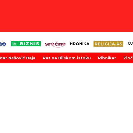
HRONIKA
SV
dar Nešović Baja
Rat na Bliskom istoku
Ribnikar
Zloč