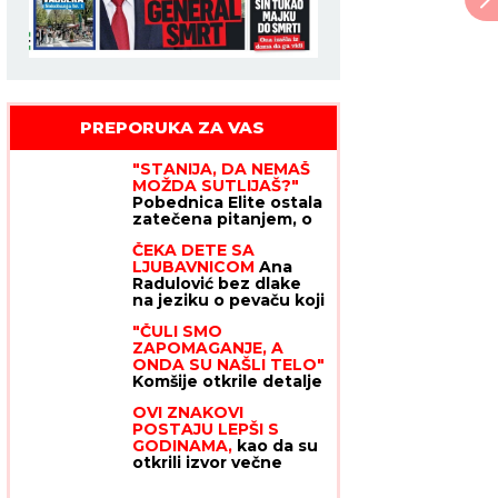
PREPORUKA ZA VAS
"STANIJA, DA NEMAŠ
MOŽDA SUTLIJAŠ?"
Pobednica Elite ostala
zatečena pitanjem, o
NJENOJ REAKCIJI
ČEKA DETE SA
pričaju svi (VIDEO)
LJUBAVNICOM
Ana
Radulović bez dlake
na jeziku o pevaču koji
je ostavio ženu i decu:
"ČULI SMO
"Ježim se od toga"
ZAPOMAGANJE, A
ONDA SU NAŠLI TELO"
Komšije otkrile detalje
ubistva Milke (82) na
OVI ZNAKOVI
Novom Beogradu:
POSTAJU LEPŠI S
"Sina su izbegavali..."
GODINAMA,
kao da su
otkrili izvor večne
mladosti: Svi im zavide
na šarmu, energiji i