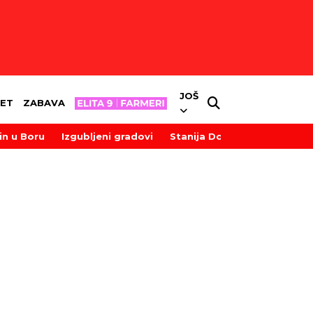
JOŠ
ET
ZABAVA
in u Boru
Izgubljeni gradovi
Stanija Dobrojević