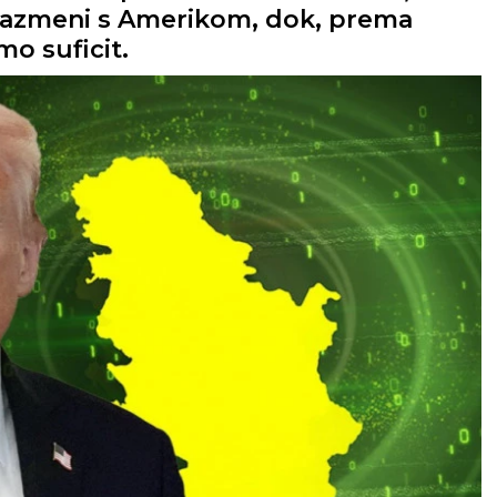
j razmeni s Amerikom, dok, prema
o suficit.