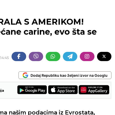
RALA S AMERIKOM!
ćane carine, evo šta se
14:45
Dodaj Republiku kao željeni izvor na Googlu
ija
ema našim podacima iz Evrostata,