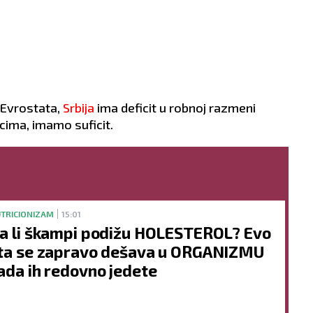
 Evrostata,
Srbija
ima deficit u robnoj razmeni
ima, imamo suficit.
TRICIONIZAM
15:01
a li škampi podižu HOLESTEROL? Evo
ta se zapravo dešava u ORGANIZMU
ada ih redovno jedete