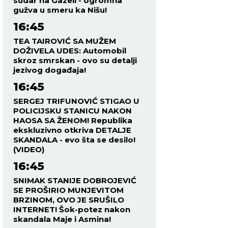
sudar na Gazeli - ogromna
gužva u smeru ka Nišu!
16:45
TEA TAIROVIĆ SA MUŽEM
DOŽIVELA UDES: Automobil
skroz smrskan - ovo su detalji
jezivog događaja!
16:45
SERGEJ TRIFUNOVIĆ STIGAO U
POLICIJSKU STANICU NAKON
HAOSA SA ŽENOM! Republika
ekskluzivno otkriva DETALJE
SKANDALA - evo šta se desilo!
(VIDEO)
16:45
SNIMAK STANIJE DOBROJEVIĆ
SE PROŠIRIO MUNJEVITOM
BRZINOM, OVO JE SRUŠILO
INTERNET! Šok-potez nakon
skandala Maje i Asmina!