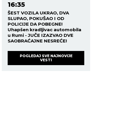
16:35
ŠEST VOZILA UKRAO, DVA
SLUPAO, POKUŠAO I OD
POLICIJE DA POBEGNE!
Uhapšen kradljivac automobila
u Rumi - JUČE IZAZVAO DVE
SAOBRAĆAJNE NESREĆE!
POGLEDAJ SVE NAJNOVIJE
VESTI