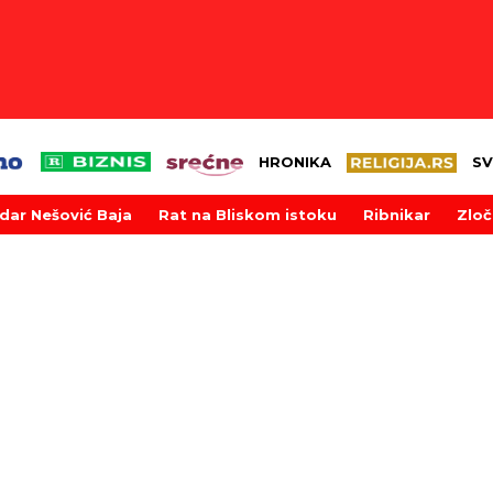
HRONIKA
SV
dar Nešović Baja
Rat na Bliskom istoku
Ribnikar
Zloč