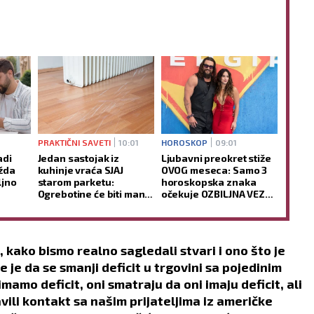
PRAKTIČNI SAVETI
10:01
HOROSKOP
09:01
adi
Jedan sastojak iz
Ljubavni preokret stiže
žda
kuhinje vraća SJAJ
OVOG meseca: Samo 3
ljno
starom parketu:
horoskopska znaka
Ogrebotine će biti manje
očekuje OZBILJNA VEZA
vidljive za nekoliko
tokom avgusta
minuta
kako bismo realno sagledali stvari i ono što je
e je da se smanji deficit u trgovini sa pojedinim
amo deficit, oni smatraju da oni imaju deficit, ali
vili kontakt sa našim prijateljima iz američke