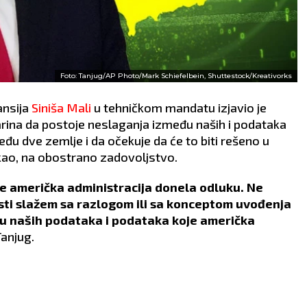
Foto: Tanjug/AP Photo/Mark Schiefelbein, Shuttestock/Kreativorks
ansija
Siniša Mali
u tehničkom mandatu izjavio je
ina da postoje neslaganja između naših i podataka
đu dve zemlje i da očekuje da će to biti rešeno u
ao, na obostrano zadovoljstvo.
je američka administracija donela odluku. Ne
ti slažem sa razlogom ili sa konceptom uvođenja
đu naših podataka i podataka koje američka
Tanjug.