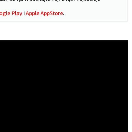
VLJE:
Dobro.
ZDRAVLJE:
Stabilno.
ogle Play
i
Apple AppStore
.