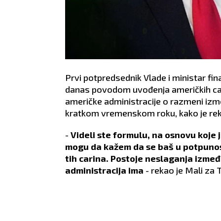
Prvi potpredsednik Vlade i ministar fin
danas povodom uvođenja američkih car
američke administracije o razmeni izme
kratkom vremenskom roku, kako je rek
-
Videli ste formulu, na osnovu koje 
mogu da kažem da se baš u potpunos
tih carina. Postoje neslaganja izme
administracija ima
- rekao je Mali za 