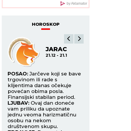
vitalnosti, ali NIŠTA
by Aklamator
NIJE SLUČAJNO
HOROSKOP
JARAC
VO
21.12 - 21.1
2
e
POSAO:
Jarčeve koji se bave
POSAO:
Vodolije k
trgovinom ili rade s
privatnim biznis
klijentima danas očekuje
naići na probleme
jte
povećan obima posla.
prethodno postig
v i
Finansijski stabilan period.
dogovorima.
LJUBAV:
Ovaj dan doneće
LJUBAV:
Osoba ko
vam priliku da upoznate
dopada počela je 
ta
jednu veoma harizmatičnu
pokazuje da je
osobu na nekom
zainteresovana za 
društvenom skupu.
Naizgled bezazlen