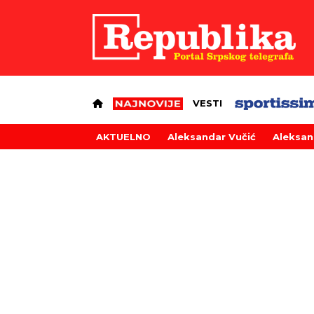
VESTI
AKTUELNO
Aleksandar Vučić
Aleksan