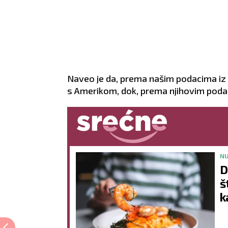
Naveo je da, prema našim podacima iz
s Amerikom, dok, prema njihovim podac
NU
D
š
k