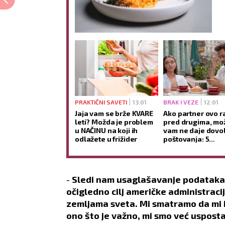
PRAKTIČNI SAVETI
13:01
BRAK I VEZE
12:01
Jaja vam se brže KVARE
Ako partner ovo r
leti? Možda je problem
pred drugima, mo
u NAČINU na koji ih
vam ne daje dovo
odlažete u frižider
poštovanja: 5
upozoravajućih
znakova
-
Sledi nam usaglašavanje podataka, 
očigledno cilj američke administracij
zemljama sveta. Mi smatramo da mi im
ono što je važno, mi smo već usposta