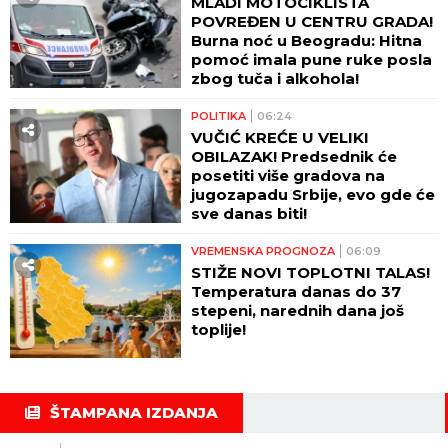
MLADI MOTOCIKLISTA
POVREĐEN U CENTRU GRADA!
Burna noć u Beogradu: Hitna
pomoć imala pune ruke posla
zbog tuča i alkohola!
POLITIKA
06:24
VUČIĆ KREĆE U VELIKI
OBILAZAK! Predsednik će
posetiti više gradova na
jugozapadu Srbije, evo gde će
sve danas biti!
VREMENSKA PROGNOZA
06:09
STIŽE NOVI TOPLOTNI TALAS!
Temperatura danas do 37
stepeni, narednih dana još
toplije!
ŠTAMPANA IZDANJA