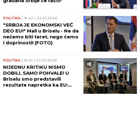
građana Srbije će rasti!"
POLITIKA
16:43
03.07.2026
"SRBIJA JE EKONOMSKI VEĆ
DEO EU!" Mali u Briselu - Ne da
nećemo biti teret, nego ćemo
i doprinosti! (FOTO)
POLITIKA
16:33
03.07.2026
NIJEDNU KRITIKU NISMO
DOBILI, SAMO POHVALE! U
Briselu smo predstavili
rezultate napretka ka EU:
Srbija je daleko najveća
ekonomija na zapadnom
Balkanu! (VIDEO)