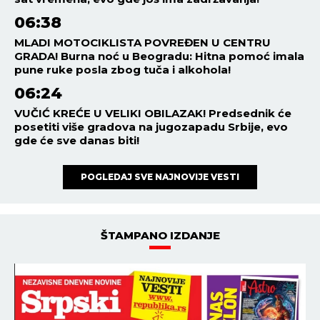
06:38
MLADI MOTOCIKLISTA POVREĐEN U CENTRU
GRADA! Burna noć u Beogradu: Hitna pomoć imala
pune ruke posla zbog tuča i alkohola!
06:24
VUČIĆ KREĆE U VELIKI OBILAZAK! Predsednik će
posetiti više gradova na jugozapadu Srbije, evo
gde će sve danas biti!
POGLEDAJ SVE NAJNOVIJE VESTI
ŠTAMPANO IZDANJE