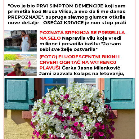
"Ovo je bio PRVI SIMPTOM DEMENCIJE koji sam
primetila kod Brusa Vilisa, a evo da li me danas
PREPOZNAJE", supruga slavnog glumca otkrila
nove detalje - OSEĆAJ KRIVICE je non stop prati
POZNATA SRPKINJA SE PRESELILA
NA SELO
Napravila vilu koja vredi
milione i posadila baštu: "Ja sam
sebi sve želje ostvarila"
(FOTO) FLUORESCENTNI BIKINI I
CRVENI OGRTAČ NA VATRENOJ
PLAVUŠI
Ćerka Jasne Milenković
Jami izazvala kolaps na letovanju,
pokazala kako uživa