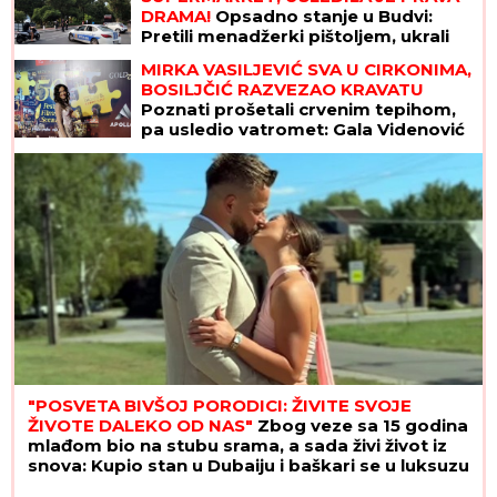
DRAMA!
Opsadno stanje u Budvi:
Pretili menadžerki pištoljem, ukrali
ASTRONOMSKU sumu
MIRKA VASILJEVIĆ SVA U CIRKONIMA,
BOSILJČIĆ RAZVEZAO KRAVATU
Poznati prošetali crvenim tepihom,
pa usledio vatromet: Gala Videnović
nakon mnogo vremena u javnosti
(Video)
"POSVETA BIVŠOJ PORODICI: ŽIVITE SVOJE
ŽIVOTE DALEKO OD NAS"
Zbog veze sa 15 godina
mlađom bio na stubu srama, a sada živi život iz
snova: Kupio stan u Dubaiju i baškari se u luksuzu