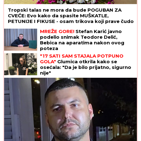
Tropski talas ne mora da bude POGUBAN ZA
CVEĆE: Evo kako da spasite MUŠKATLE,
PETUNIJE I FIKUSE - osam trikova koji prave čudo
MREŽE GORE!
Stefan Karić javno
podelio snimak Teodore Delić,
Bebica na aparatima nakon ovog
poteza
"17 SATI SAM STAJALA POTPUNO
GOLA"
Glumica otkrila kako se
osećala: "Da je bilo prijatno, sigurno
nije"