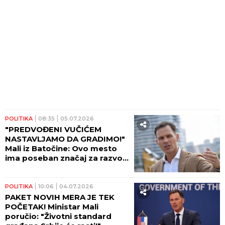
POLITIKA
08:35
05.07.2026
"PREDVOĐENI VUČIĆEM
NASTAVLJAMO DA GRADIMO!"
Mali iz Batočine: Ovo mesto
ima poseban značaj za razvoj
Srbije!
POLITIKA
10:06
04.07.2026
PAKET NOVIH MERA JE TEK
POČETAK! Ministar Mali
poručio: "Životni standard