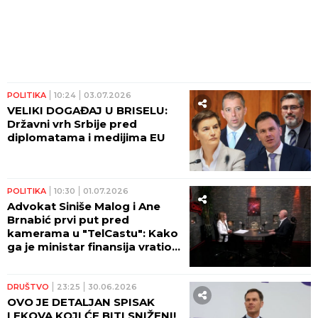
POLITIKA
10:24
03.07.2026
VELIKI DOGAĐAJ U BRISELU:
Državni vrh Srbije pred
diplomatama i medijima EU
POLITIKA
10:30
01.07.2026
Advokat Siniše Malog i Ane
Brnabić prvi put pred
kamerama u "TelCastu": Kako
ga je ministar finansija vratio
iz Njujorka!
DRUŠTVO
23:25
30.06.2026
OVO JE DETALJAN SPISAK
LEKOVA KOJI ĆE BITI SNIŽENI!