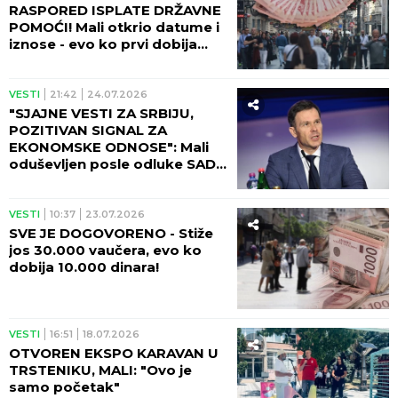
RASPORED ISPLATE DRŽAVNE
POMOĆI! Mali otkrio datume i
iznose - evo ko prvi dobija
novac!
VESTI
21:42
24.07.2026
"SJAJNE VESTI ZA SRBIJU,
POZITIVAN SIGNAL ZA
EKONOMSKE ODNOSE": Mali
oduševljen posle odluke SAD
da ukine tarife
VESTI
10:37
23.07.2026
SVE JE DOGOVORENO - Stiže
jos 30.000 vaučera, evo ko
dobija 10.000 dinara!
VESTI
16:51
18.07.2026
OTVOREN EKSPO KARAVAN U
TRSTENIKU, MALI: "Ovo je
samo početak"