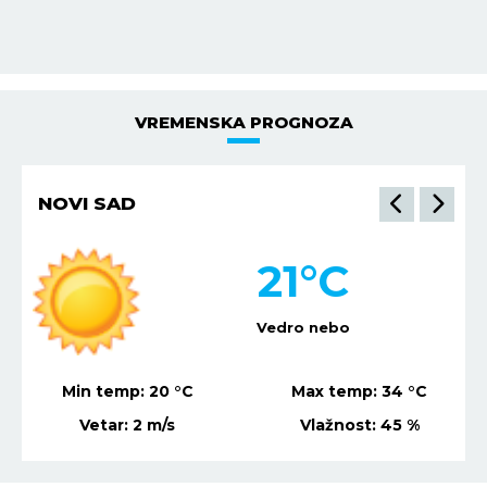
VREMENSKA PROGNOZA
NIŠ
22
°C
Vedro nebo
Min temp:
21
°C
Max temp:
36
°C
Vetar:
1
m/s
Vlažnost:
75
%