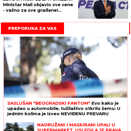
Ministar Mali objavio sve cene
- važno za sve građane!
(FOTO)
PREPORUKA ZA VAS
SASLUŠAN "BEOGRADSKI FANTOM"
Evo kako je
upadao u automobile, tužilaštvo otkrilo šemu: U
jednim kolima je izveo NEVIĐENU PREVARU
NAORUŽANI I MASKIRANI UPALI U
SUPERMARKET, USLEDILA JE PRAVA