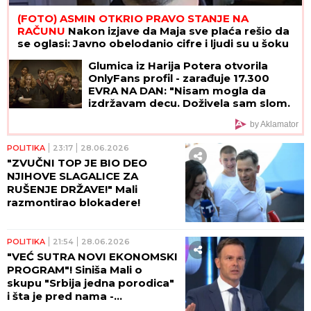
(FOTO) ASMIN OTKRIO PRAVO STANJE NA
RAČUNU
Nakon izjave da Maja sve plaća rešio da
se oglasi: Javno obelodanio cifre i ljudi su u šoku
Glumica iz Harija Potera otvorila
OnlyFans profil - zarađuje 17.300
EVRA NA DAN: "Nisam mogla da
izdržavam decu. Doživela sam slom.
A u supermarketu ne mogu da
by Aklamator
radim, privlačim ogromnu pažnju"
POLITIKA
23:17
28.06.2026
"ZVUČNI TOP JE BIO DEO
NJIHOVE SLAGALICE ZA
RUŠENJE DRŽAVE!" Mali
razmontirao blokadere!
POLITIKA
21:54
28.06.2026
"VEĆ SUTRA NOVI EKONOMSKI
PROGRAM"! Siniša Mali o
skupu "Srbija jedna porodica"
i šta je pred nama -
Pokazaćemo snagu i brigu