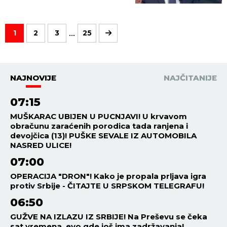
prema ljudima!
...
1
2
3
25
NAJNOVIJE
NAJČITANIJE
07:15
MUŠKARAC UBIJEN U PUCNJAVI! U krvavom
obračunu zaraćenih porodica tada ranjena i
devojčica (13)! PUŠKE SEVALE IZ AUTOMOBILA
NASRED ULICE!
07:00
OPERACIJA "DRON"! Kako je propala prljava igra
protiv Srbije - ČITAJTE U SRPSKOM TELEGRAFU!
06:50
GUŽVE NA IZLAZU IZ SRBIJE! Na Preševu se čeka
sat vremena, evo gde još ima zadržavanja!