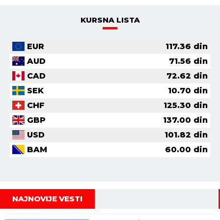
KURSNA LISTA
EUR
117.36
din
AUD
71.56
din
CAD
72.62
din
SEK
10.70
din
CHF
125.30
din
GBP
137.00
din
USD
101.82
din
BAM
60.00
din
NAJNOVIJE VESTI