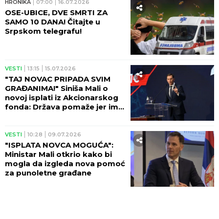
HRONIKA
07:00
16.07.2026
OSE-UBICE, DVE SMRTI ZA
SAMO 10 DANA! Čitajte u
Srpskom telegrafu!
VESTI
13:15
15.07.2026
"TAJ NOVAC PRIPADA SVIM
GRAĐANIMA!" Siniša Mali o
novoj isplati iz Akcionarskog
fonda: Država pomaže jer ima,
nema mesta za sitno
politikantstvo!
VESTI
10:28
09.07.2026
"ISPLATA NOVCA MOGUĆA":
Ministar Mali otkrio kako bi
mogla da izgleda nova pomoć
za punoletne građane