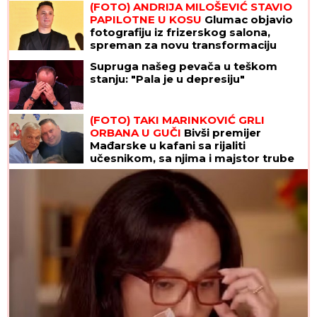
(FOTO) ANDRIJA MILOŠEVIĆ STAVIO
PAPILOTNE U KOSU
Glumac objavio
fotografiju iz frizerskog salona,
spreman za novu transformaciju
Supruga našeg pevača u teškom
stanju: "Pala je u depresiju"
(FOTO) TAKI MARINKOVIĆ GRLI
ORBANA U GUČI
Bivši premijer
Mađarske u kafani sa rijaliti
učesnikom, sa njima i majstor trube