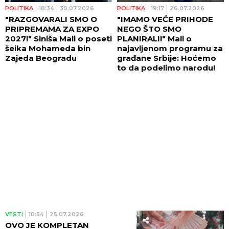
POLITIKA
18:34
30.07.2026
POLITIKA
19:17
26.07.2026
"RAZGOVARALI SMO O
"IMAMO VEĆE PRIHODE
PRIPREMAMA ZA EXPO
NEGO ŠTO SMO
2027!" Siniša Mali o poseti
PLANIRALI!" Mali o
šeika Mohameda bin
najavljenom programu za
Zajeda Beogradu
građane Srbije: Hoćemo
to da podelimo narodu!
VESTI
10:54
25.07.2026
OVO JE KOMPLETAN