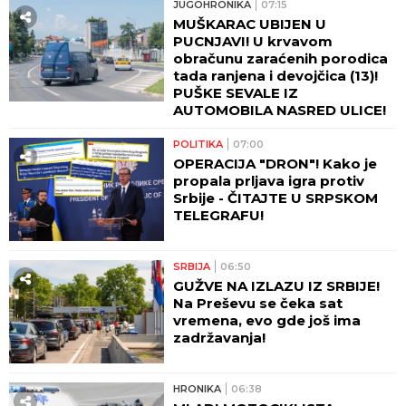
JUGOHRONIKA
07:15
MUŠKARAC UBIJEN U
PUCNJAVI! U krvavom
obračunu zaraćenih porodica
tada ranjena i devojčica (13)!
PUŠKE SEVALE IZ
AUTOMOBILA NASRED ULICE!
POLITIKA
07:00
OPERACIJA "DRON"! Kako je
propala prljava igra protiv
Srbije - ČITAJTE U SRPSKOM
TELEGRAFU!
SRBIJA
06:50
GUŽVE NA IZLAZU IZ SRBIJE!
Na Preševu se čeka sat
vremena, evo gde još ima
zadržavanja!
HRONIKA
06:38