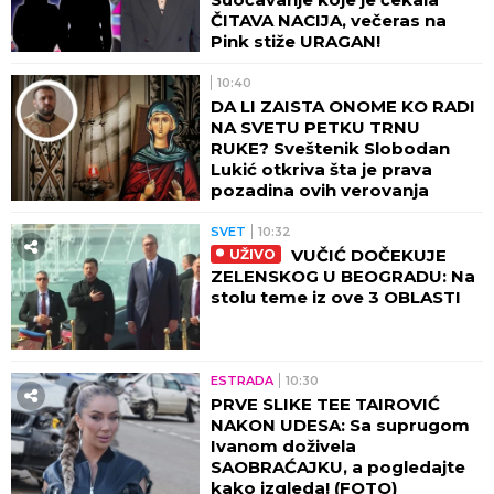
ČITAVA NACIJA, večeras na
Pink stiže URAGAN!
10:40
DA LI ZAISTA ONOME KO RADI
NA SVETU PETKU TRNU
RUKE? Sveštenik Slobodan
Lukić otkriva šta je prava
pozadina ovih verovanja
SVET
10:32
VUČIĆ DOČEKUJE
UŽIVO
ZELENSKOG U BEOGRADU: Na
stolu teme iz ove 3 OBLASTI
ESTRADA
10:30
PRVE SLIKE TEE TAIROVIĆ
NAKON UDESA: Sa suprugom
Ivanom doživela
SAOBRAĆAJKU, a pogledajte
kako izgleda! (FOTO)