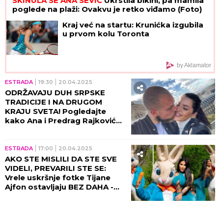
SKINULA SE ANA SEVIĆ
Ukrstila bikini, pa mamila
poglede na plaži: Ovakvu je retko viđamo (Foto)
Kraj već na startu: Krunićka izgubila
u prvom kolu Toronta
by Aklamator
ESTRADA
19:30
20.04.2025
ODRŽAVAJU DUH SRPSKE
TRADICIJE I NA DRUGOM
KRAJU SVETA! Pogledajte
kako Ana i Predrag Rajković
slave Uskrs! (VIDEO)
ESTRADA
17:00
20.04.2025
AKO STE MISLILI DA STE SVE
VIDELI, PREVARILI STE SE:
Vrele uskršnje fotke Tijane
Ajfon ostavljaju BEZ DAHA -
ova žena bukvalno gori, nije
SAMA na praznik! (GALERIJA)