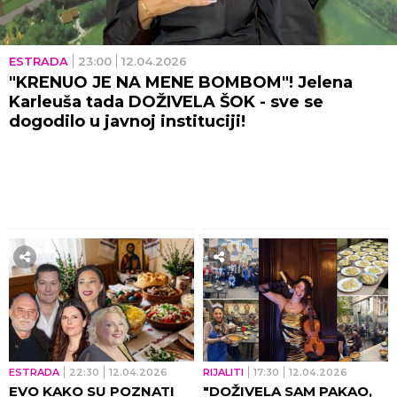
ESTRADA
23:00
12.04.2026
"KRENUO JE NA MENE BOMBOM"! Jelena
Karleuša tada DOŽIVELA ŠOK - sve se
dogodilo u javnoj instituciji!
ESTRADA
22:30
12.04.2026
RIJALITI
17:30
12.04.2026
EVO KAKO SU POZNATI
"DOŽIVELA SAM PAKAO,