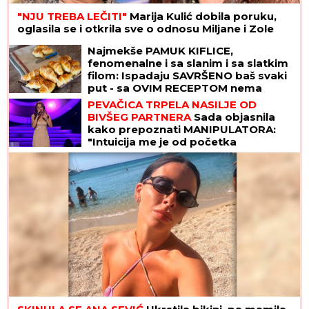
"NJU TREBA LEČITI"
Marija Kulić dobila poruku,
oglasila se i otkrila sve o odnosu Miljane i Zole
Najmekše PAMUK KIFLICE,
fenomenalne i sa slanim i sa slatkim
filom: Ispadaju SAVRŠENO baš svaki
put - sa OVIM RECEPTOM nema
greške
PEVAČICA TRPELA NASILJE OD
BIVŠEG PARTNERA
Sada objasnila
kako prepoznati MANIPULATORA:
"Intuicija me je od početka
upozoravala"