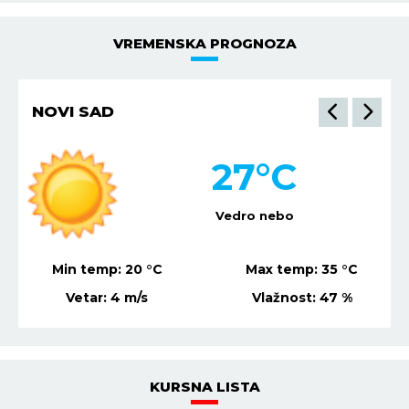
VREMENSKA PROGNOZA
NIŠ
32
°C
Vedro nebo
Min temp:
22
°C
Max temp:
36
°C
Vetar:
7
m/s
Vlažnost:
39
%
KURSNA LISTA