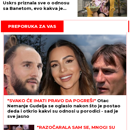
Uskrs priznala sve o odnosu
sa Banetom, evo kakva je
snajka! (VIDEO)
PREPORUKA ZA VAS
"SVAKO ĆE IMATI PRAVO DA POGREŠI"
Otac
Nemanje Gudelja se oglasio nakon što je postao
deda i otkrio kakvi su odnosi u porodici - sad je
sve jasno
"RAZOČARALA SAM SE, MNOGI SU