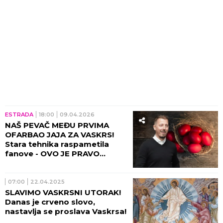
ESTRADA
18:00
09.04.2026
NAŠ PEVAČ MEĐU PRVIMA
OFARBAO JAJA ZA VASKRS!
Stara tehnika raspametila
fanove - OVO JE PRAVO
UMEĆE! (GALERIJA)
07:00
22.04.2025
SLAVIMO VASKRSNI UTORAK!
Danas je crveno slovo,
nastavlja se proslava Vaskrsa!