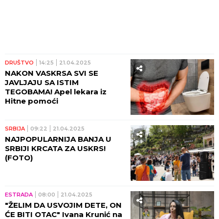
DRUŠTVO
14:25
21.04.2025
NAKON VASKRSA SVI SE
JAVLJAJU SA ISTIM
TEGOBAMA! Apel lekara iz
Hitne pomoći
SRBIJA
09:22
21.04.2025
NAJPOPULARNIJA BANJA U
SRBIJI KRCATA ZA USKRS!
(FOTO)
ESTRADA
08:00
21.04.2025
"ŽELIM DA USVOJIM DETE, ON
ĆE BITI OTAC" Ivana Krunić na