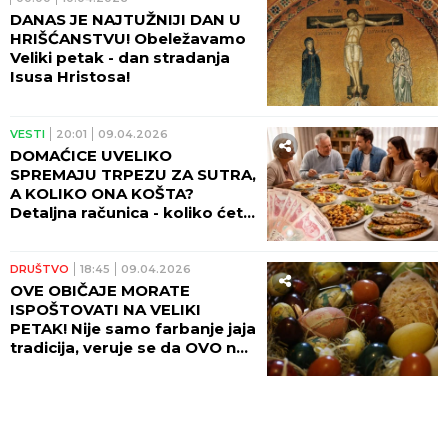
DANAS JE NAJTUŽNIJI DAN U
HRIŠĆANSTVU! Obeležavamo
Veliki petak - dan stradanja
Isusa Hristosa!
VESTI
20:01
09.04.2026
DOMAĆICE UVELIKO
SPREMAJU TRPEZU ZA SUTRA,
A KOLIKO ONA KOŠTA?
Detaljna računica - koliko ćete
za Veliki petak plaćati ribu i
pasulj i da li je ove godine
trpeza JEFTINIJA
DRUŠTVO
18:45
09.04.2026
OVE OBIČAJE MORATE
ISPOŠTOVATI NA VELIKI
PETAK! Nije samo farbanje jaja
tradicija, veruje se da OVO ne
smete da radite!