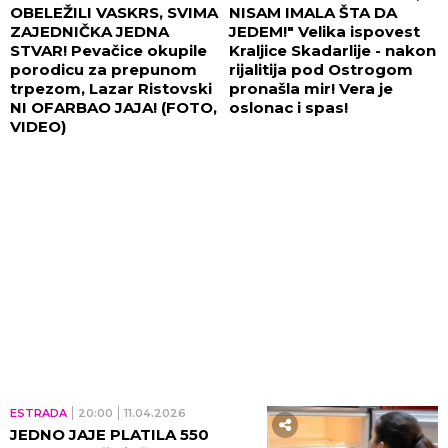
OBELEŽILI VASKRS, SVIMA
NISAM IMALA ŠTA DA
ZAJEDNIČKA JEDNA
JEDEM!" Velika ispovest
STVAR! Pevačice okupile
Kraljice Skadarlije - nakon
porodicu za prepunom
rijalitija pod Ostrogom
trpezom, Lazar Ristovski
pronašla mir! Vera je
NI OFARBAO JAJA! (FOTO,
oslonac i spas!
VIDEO)
ESTRADA
20:00
11.04.2026
JEDNO JAJE PLATILA 550