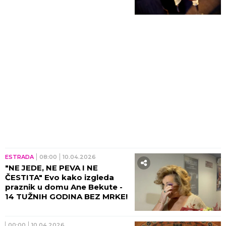
ESTRADA
08:00
10.04.2026
"NE JEDE, NE PEVA I NE
ČESTITA" Evo kako izgleda
praznik u domu Ane Bekute -
14 TUŽNIH GODINA BEZ MRKE!
00:00
10.04.2026