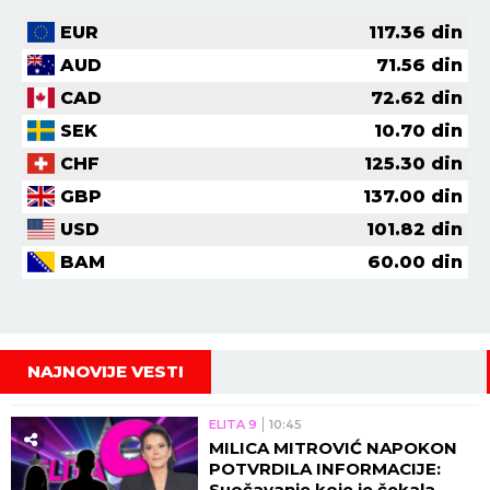
EUR
117.36
din
AUD
71.56
din
CAD
72.62
din
SEK
10.70
din
CHF
125.30
din
GBP
137.00
din
USD
101.82
din
BAM
60.00
din
NAJNOVIJE VESTI
ELITA 9
10:45
MILICA MITROVIĆ NAPOKON
POTVRDILA INFORMACIJE:
Suočavanje koje je čekala