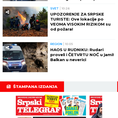
SVET
10:26
UPOZORENJE ZA SRPSKE
TURISTE: Ove lokacije po
VEOMA VISOKIM RIZIKOM su
od požara!
REGION
10:05
HAOS U RUDNIKU: Rudari
proveli i ČETVRTU NOĆ u jami!
Balkan u neverici
ŠTAMPANA IZDANJA