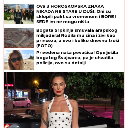
koju svi treba da znaju
Ova 3 HOROSKOPSKA ZNAKA
NIKADA NE STARE U DUŠI: Oni su
sklopili pakt sa vremenom i BORE I
SEDE im ne mogu ništa
Bogata Srpkinja smuvala arapskog
milijadera! Rodila mu sina i živi kao
princeza, a evo i koliko dnevno troši
(FOTO)
Privedena naša pevačica! Opelješila
bogatog Švajcarca, pa je uhvatila
policija, ovo su detalji