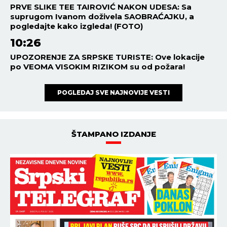
PRVE SLIKE TEE TAIROVIĆ NAKON UDESA: Sa
suprugom Ivanom doživela SAOBRAĆAJKU, a
pogledajte kako izgleda! (FOTO)
10:26
UPOZORENJE ZA SRPSKE TURISTE: Ove lokacije
po VEOMA VISOKIM RIZIKOM su od požara!
POGLEDAJ SVE NAJNOVIJE VESTI
ŠTAMPANO IZDANJE