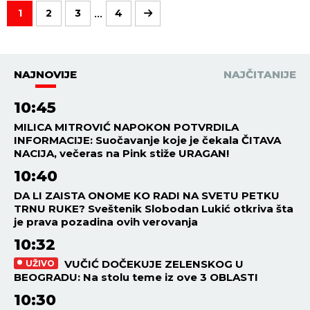
...
1
2
3
4
NAJNOVIJE
NAJČITANIJE
10:45
MILICA MITROVIĆ NAPOKON POTVRDILA
INFORMACIJE: Suočavanje koje je čekala ČITAVA
NACIJA, večeras na Pink stiže URAGAN!
10:40
DA LI ZAISTA ONOME KO RADI NA SVETU PETKU
TRNU RUKE? Sveštenik Slobodan Lukić otkriva šta
je prava pozadina ovih verovanja
10:32
VUČIĆ DOČEKUJE ZELENSKOG U
UŽIVO
BEOGRADU: Na stolu teme iz ove 3 OBLASTI
10:30