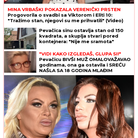
MINA VRBAŠKI POKAZALA VERENIČKI PRSTEN
Progovorila o svadbi sa Viktorom i Eliti 10:
"Tražimo stan, njegovi su me prihvatili" (Video)
Pevačica sinu ostavlja stan od 150
kvadrata, a skuplja stvari pored
kontejnera: "Nije me sramota"
"VIDI KAKO IZGLEDAŠ, GLUPA SI!"
Pevačicu BIVŠI MUŽ OMALOVAŽAVAO
godinama, ona ga ostavila i SREĆU
NAŠLA SA 18 GODINA MLAĐIM