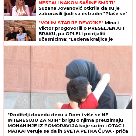
NESTALI NAKON SAŠINE SMRTI"
Suzana Jovanović otkrila da su je
zaboravili ljudi sa estrade: "Plaše se"
"VOLIM STARIJE DEVOJKE"
Mina i
Viktor progovorili o PRESELJENJU I
BRAKU, pa OPLELI po rijaliti
učesnicima: "Ledena kraljica je
opelješila deda Daneta (VIDEO)
"Roditelji dovedu decu u Dom i više se NE
INTERESUJU ZA NJIH" brigu o njima preuzimaju
MONAHINJE IZ POMORAVLJA koje su im i OTAC I
MAJKA! Veruje se da ih SVETA PETKA ČUVA - priča