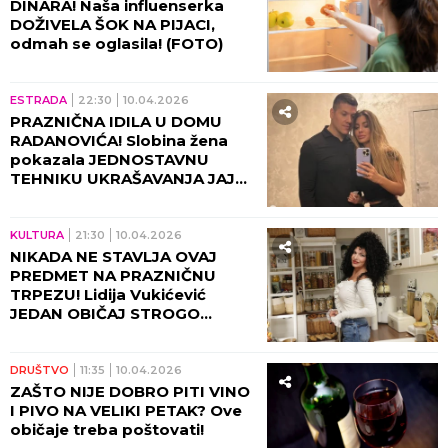
DINARA! Naša influenserka
DOŽIVELA ŠOK NA PIJACI,
odmah se oglasila! (FOTO)
ESTRADA
22:30
10.04.2026
PRAZNIČNA IDILA U DOMU
RADANOVIĆA! Slobina žena
pokazala JEDNOSTAVNU
TEHNIKU UKRAŠAVANJA JAJA,
ovo je san svake domaćice!
(FOTO)
KULTURA
21:30
10.04.2026
NIKADA NE STAVLJA OVAJ
PREDMET NA PRAZNIČNU
TRPEZU! Lidija Vukićević
JEDAN OBIČAJ STROGO
POŠTUJE, razlog ježi do
kostiju!
DRUŠTVO
11:35
10.04.2026
ZAŠTO NIJE DOBRO PITI VINO
I PIVO NA VELIKI PETAK? Ove
običaje treba poštovati!