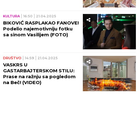
KULTURA
16:50
21.04.2025
BIKOVIĆ RASPLAKAO FANOVE!
Podelio najemotivniju fotku
sa sinom Vasilijem (FOTO)
DRUŠTVO
14:59
21.04.2025
VASKRS U
GASTARBAJTERSKOM STILU:
Prase na ražnju sa pogledom
na Beč! (VIDEO)