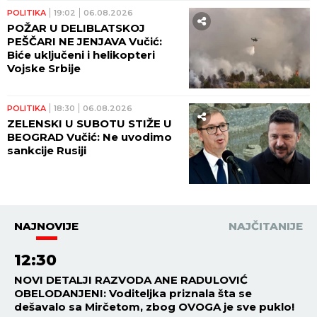
POLITIKA
19:02
06.08.2026
POŽAR U DELIBLATSKOJ
PEŠČARI NE JENJAVA Vučić:
Biće uključeni i helikopteri
Vojske Srbije
POLITIKA
18:30
06.08.2026
ZELENSKI U SUBOTU STIŽE U
BEOGRAD Vučić: Ne uvodimo
sankcije Rusiji
NAJNOVIJE
NAJČITANIJE
12:30
NOVI DETALJI RAZVODA ANE RADULOVIĆ
OBELODANJENI: Voditeljka priznala šta se
dešavalo sa Mirčetom, zbog OVOGA je sve puklo!