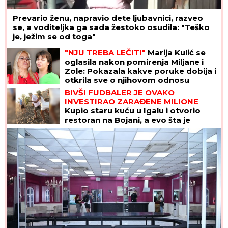
Prevario ženu, napravio dete ljubavnici, razveo
se, a voditeljka ga sada žestoko osudila: "Teško
je, ježim se od toga"
"NJU TREBA LEČITI"
Marija Kulić se
oglasila nakon pomirenja Miljane i
Zole: Pokazala kakve poruke dobija i
otkrila sve o njihovom odnosu
BIVŠI FUDBALER JE OVAKO
INVESTIRAO ZARAĐENE MILIONE
Kupio staru kuću u Igalu i otvorio
restoran na Bojani, a evo šta je
pripalo bivšoj supruzi posle razvoda