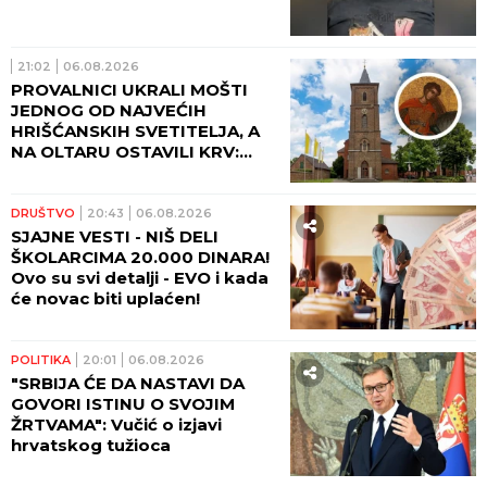
21:02
06.08.2026
PROVALNICI UKRALI MOŠTI
JEDNOG OD NAJVEĆIH
HRIŠĆANSKIH SVETITELJA, A
NA OLTARU OSTAVILI KRV:
Vernici u šoku, policija traga
za počiniocima
DRUŠTVO
20:43
06.08.2026
SJAJNE VESTI - NIŠ DELI
ŠKOLARCIMA 20.000 DINARA!
Ovo su svi detalji - EVO i kada
će novac biti uplaćen!
POLITIKA
20:01
06.08.2026
"SRBIJA ĆE DA NASTAVI DA
GOVORI ISTINU O SVOJIM
ŽRTVAMA": Vučić o izjavi
hrvatskog tužioca