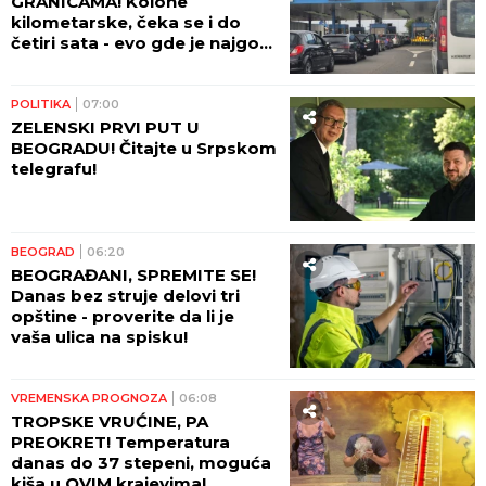
GRANICAMA! Kolone
kilometarske, čeka se i do
četiri sata - evo gde je najgora
situacija!
POLITIKA
07:00
ZELENSKI PRVI PUT U
BEOGRADU! Čitajte u Srpskom
telegrafu!
BEOGRAD
06:20
BEOGRAĐANI, SPREMITE SE!
Danas bez struje delovi tri
opštine - proverite da li je
vaša ulica na spisku!
VREMENSKA PROGNOZA
06:08
TROPSKE VRUĆINE, PA
PREOKRET! Temperatura
danas do 37 stepeni, moguća
kiša u OVIM krajevima!