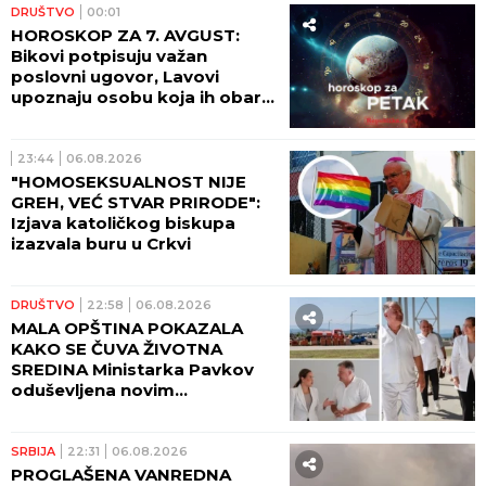
DRUŠTVO
00:01
HOROSKOP ZA 7. AVGUST:
Bikovi potpisuju važan
poslovni ugovor, Lavovi
upoznaju osobu koja ih obara
sa nogu!
23:44
06.08.2026
"HOMOSEKSUALNOST NIJE
GREH, VEĆ STVAR PRIRODE":
Izjava katoličkog biskupa
izazvala buru u Crkvi
DRUŠTVO
22:58
06.08.2026
MALA OPŠTINA POKAZALA
KAKO SE ČUVA ŽIVOTNA
SREDINA Ministarka Pavkov
oduševljena novim
reciklažnim dvorištem u
Ražnju
SRBIJA
22:31
06.08.2026
PROGLAŠENA VANREDNA