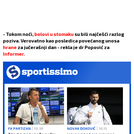
- Tokom noći,
bolovi u stomaku
su bili najčešći razlog
poziva. Verovatno kao posledica povećanog unosa
hrane
za jučerašnji dan - rekla je dr Popović za
Informer.
FK PARTIZAN
10:39
NOVAK ĐOKOVIĆ
10:15