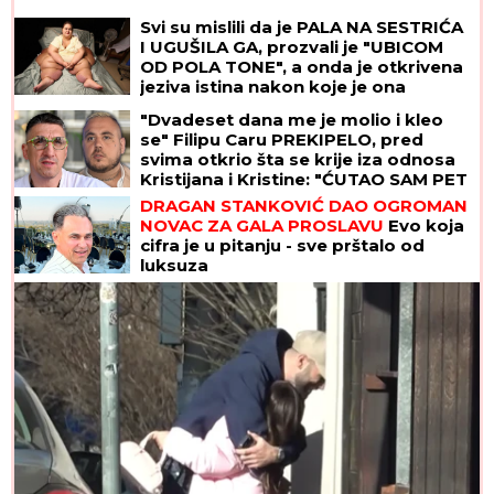
Svi su mislili da je PALA NA SESTRIĆA
I UGUŠILA GA, prozvali je "UBICOM
OD POLA TONE", a onda je otkrivena
jeziva istina nakon koje je ona
SMRŠALA 400 KILOGRAMA
"Dvadeset dana me je molio i kleo
se" Filipu Caru PREKIPELO, pred
svima otkrio šta se krije iza odnosa
Kristijana i Kristine: "ĆUTAO SAM PET
GODINA"
DRAGAN STANKOVIĆ DAO OGROMAN
NOVAC ZA GALA PROSLAVU
Evo koja
cifra je u pitanju - sve prštalo od
luksuza