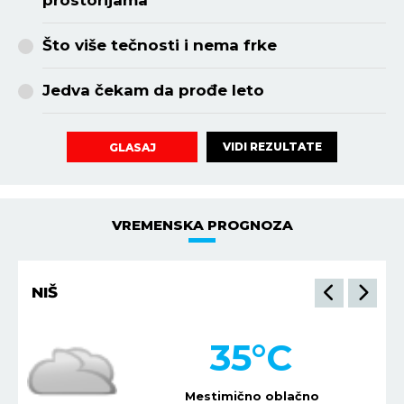
prostorijama
Što više tečnosti i nema frke
Jedva čekam da prođe leto
VIDI REZULTATE
GLASAJ
VREMENSKA PROGNOZA
NIŠ
35
°C
Mestimično oblačno