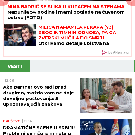
NINA BADRIĆ SE SLIKA U KUPAĆEM NA STENAMA
Napunila 54 godine i mami poglede na čuvenom
ostrvu (FOTO)
MILICA NAMAMILA PEKARA (73)
ZBOG INTIMNIH ODNOSA, PA GA
ZVERSKI MUČILA DO SMRTI!
Otkrivamo detalje ubistva na
Karaburmi koji LEDE KRV: Izdahnuo u
by Aklamator
najgorim mukama dok su ga
osumnjičeni pljačkali
VESTI
12:06
Ako partner ovo radi pred
drugima, možda vam ne daje
dovoljno poštovanja: 5
upozoravajućih znakova
DRUŠTVO
11:54
DRAMATIČNE SCENE U SRBIJI!
Problemi se nižu iz minuta u