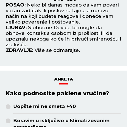
vam
POSAO:
Neko bi danas mogao da vam poveri
P
važan zadatak ili poslovnu tajnu, a upravo
ve
način na koji budete reagovali doneće vam
pr
ju
veliko poverenje i poštovanje.
da
LJUBAV:
Slobodne Device bi mogle da
L
obnove kontakt s osobom iz prošlosti ili da
za
upoznaju nekoga ko će ih privući smirenošću i
bu
zrelošću.
Z
ZDRAVLJE:
Više se odmarajte.
ANKETA
Kako podnosite paklene vrućine?
Uopšte mi ne smeta +40
Boravim u isključivo u klimatizovanim