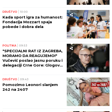
kojima će Hristos suditi svetu!
DRUŠTVO
10:00
Kada sport igra za humanost:
Fondacija Mozzart spaja
pobede i dobra dela
POLITIKA
09:53
"SPECIJALNI RAT IZ ZAGREBA,
MORAMO DA REAGUJEMO!"
Vučević poslao jasnu poruku i
delegaciji Crne Gore: Glogov
kolac u srce i dušu Njegoša
DRUŠTVO
09:43
Pomozimo Leonori slanjem
242 na 2407