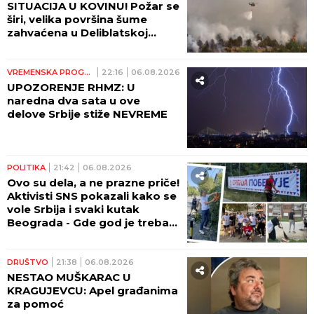
SITUACIJA U KOVINU! Požar se
širi, velika površina šume
zahvaćena u Deliblatskoj
peščari!
VREMENSKA PROGNOZA
22:16
06.08.2026
UPOZORENJE RHMZ: U
naredna dva sata u ove
delove Srbije stiže NEVREME
POLITIKA
21:42
06.08.2026
Ovo su dela, a ne prazne priče!
Aktivisti SNS pokazali kako se
vole Srbija i svaki kutak
Beograda - Gde god je trebalo
pomoći, stigli su (FOTO,
VIDEO)
DRUŠTVO
21:38
06.08.2026
NESTAO MUŠKARAC U
KRAGUJEVCU: Apel građanima
za pomoć