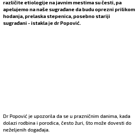
različite etiologije na javnim mestima su česti, pa
apelujemo na naše sugrađane da budu oprezni prilikom
hodanja, prelaska stepenica, posebno stariji
sugrađani - istakla je dr Popović.
Dr Popović je upozorila da se u prazničnim danima, kada
dolazi rodbina i porodica, često žuri, što može dovesti do
neželjenih događaja.