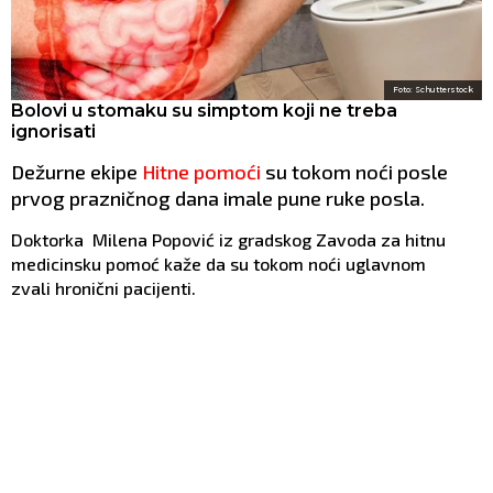
Foto: Schutterstock
Bolovi u stomaku su simptom koji ne treba
ignorisati
Dežurne ekipe
Hitne pomoći
su tokom noći posle
prvog prazničnog dana imale pune ruke posla.
Doktorka Milena Popović iz gradskog Zavoda za hitnu
medicinsku pomoć kaže da su tokom noći uglavnom
zvali hronični pacijenti.