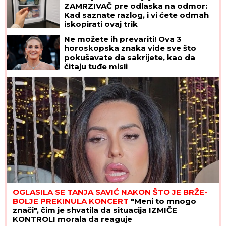
ZAMRZIVAČ pre odlaska na odmor:
Kad saznate razlog, i vi ćete odmah
iskopirati ovaj trik
Ne možete ih prevariti! Ova 3
horoskopska znaka vide sve što
pokušavate da sakrijete, kao da
čitaju tuđe misli
OGLASILA SE TANJA SAVIĆ NAKON ŠTO JE BRŽE-
BOLJE PREKINULA KONCERT
"Meni to mnogo
znači", čim je shvatila da situacija IZMIČE
KONTROLI morala da reaguje