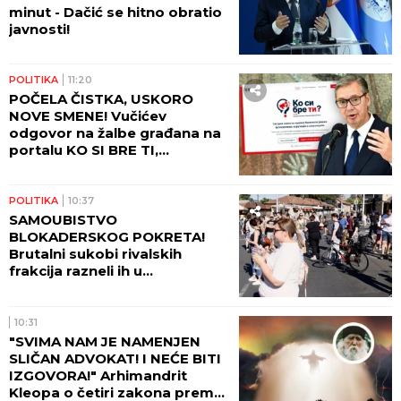
minut - Dačić se hitno obratio
javnosti!
POLITIKA
11:20
POČELA ČISTKA, USKORO
NOVE SMENE! Vučićev
odgovor na žalbe građana na
portalu KO SI BRE TI,
smenjena dva direktora
POLITIKA
10:37
SAMOUBISTVO
BLOKADERSKOG POKRETA!
Brutalni sukobi rivalskih
frakcija razneli ih u
paramparčad!
10:31
"SVIMA NAM JE NAMENJEN
SLIČAN ADVOKAT! I NEĆE BITI
IZGOVORA!" Arhimandrit
Kleopa o četiri zakona prema