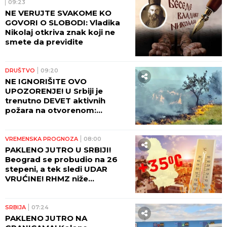
09:23
NE VERUJTE SVAKOME KO
GOVORI O SLOBODI: Vladika
Nikolaj otkriva znak koji ne
smete da previdite
DRUŠTVO
09:20
NE IGNORIŠITE OVO
UPOZORENJE! U Srbiji je
trenutno DEVET aktivnih
požara na otvorenom:
Pogledajte gde sve gori i koje
oblasti su najugroženije
VREMENSKA PROGNOZA
08:00
PAKLENO JUTRO U SRBIJI!
Beograd se probudio na 26
stepeni, a tek sledi UDAR
VRUĆINE! RHMZ niže
upozorenja - prete požari, ali
stiže i kiša!
SRBIJA
07:24
PAKLENO JUTRO NA