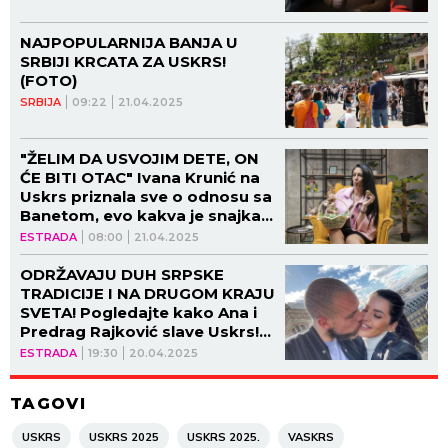
NAJPOPULARNIJA BANJA U
SRBIJI KRCATA ZA USKRS!
(FOTO)
SRBIJA
09:22
21.04.2025
"ŽELIM DA USVOJIM DETE, ON
ĆE BITI OTAC" Ivana Krunić na
Uskrs priznala sve o odnosu sa
Banetom, evo kakva je snajka!
(VIDEO)
ESTRADA
08:00
21.04.2025
ODRŽAVAJU DUH SRPSKE
TRADICIJE I NA DRUGOM KRAJU
SVETA! Pogledajte kako Ana i
Predrag Rajković slave Uskrs!
(VIDEO)
ESTRADA
19:30
20.04.2025
TAGOVI
USKRS
USKRS 2025
USKRS 2025.
VASKRS