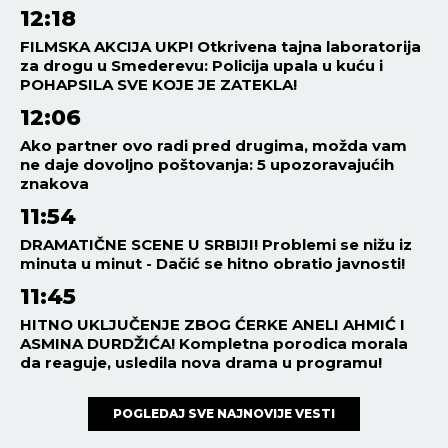
12:18
FILMSKA AKCIJA UKP! Otkrivena tajna laboratorija
za drogu u Smederevu: Policija upala u kuću i
POHAPSILA SVE KOJE JE ZATEKLA!
12:06
Ako partner ovo radi pred drugima, možda vam
ne daje dovoljno poštovanja: 5 upozoravajućih
znakova
11:54
DRAMATIČNE SCENE U SRBIJI! Problemi se nižu iz
minuta u minut - Dačić se hitno obratio javnosti!
11:45
HITNO UKLJUČENJE ZBOG ĆERKE ANELI AHMIĆ I
ASMINA DURDŽIĆA! Kompletna porodica morala
da reaguje, usledila nova drama u programu!
POGLEDAJ SVE NAJNOVIJE VESTI