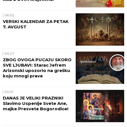
06:02
VERSKI KALENDAR ZA PETAK
7. AVGUST
00:27
ZBOG OVOGA PUCAJU SKORO
SVE LJUBAVI: Starac Jefrem
Arizonski upozorio na grešku
koju mnogi prave
00:01
DANAS JE VELIKI PRAZNIK!
Slavimo Uspenije Svete Ane,
majke Presvete Bogorodice!