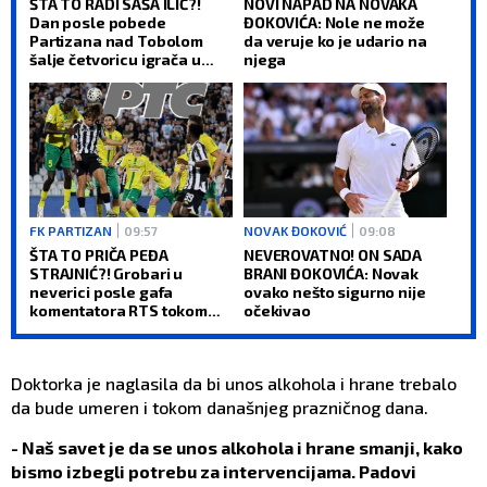
ŠTA TO RADI SAŠA ILIĆ?!
NOVI NAPAD NA NOVAKA
Dan posle pobede
ĐOKOVIĆA: Nole ne može
Partizana nad Tobolom
da veruje ko je udario na
šalje četvoricu igrača u
njega
drugi klub
FK PARTIZAN
09:57
NOVAK ĐOKOVIĆ
09:08
ŠTA TO PRIČA PEĐA
NEVEROVATNO! ON SADA
STRAJNIĆ?! Grobari u
BRANI ĐOKOVIĆA: Novak
neverici posle gafa
ovako nešto sigurno nije
komentatora RTS tokom
očekivao
Partizanovog meča!
(VIDEO)
Doktorka je naglasila da bi unos alkohola i hrane trebalo
da bude umeren i tokom današnjeg prazničnog dana.
- Naš savet je da se unos alkohola i hrane smanji, kako
bismo izbegli potrebu za intervencijama. Padovi