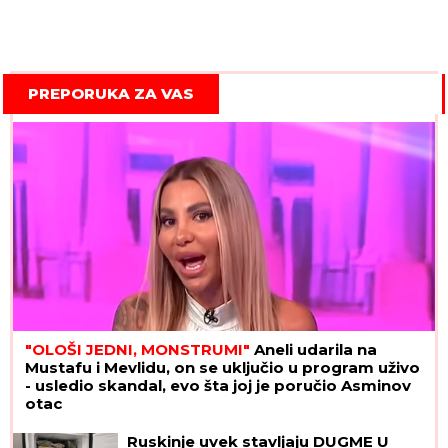
PREPORUKA ZA VAS
"OLOŠI JEDNI, MONSTRUMI"
Aneli udarila na
Mustafu i Mevlidu, on se uključio u program uživo
- usledio skandal, evo šta joj je poručio Asminov
otac
Ruskinje uvek stavljaju DUGME U