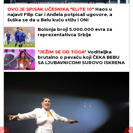
OVO JE SPISAK UČESNIKA "ELITE 10"
Haos u
najavi! Filip Car i Anđela potpisali ugovore, a
šuška se da u Belu kuću stižu i ONI
Bolonja broji 5.000.000 evra za
reprezentativca Srbije
"JEŽIM SE OD TOGA"
Voditeljka
brutalno o pevaču koji ČEKA BEBU
SA LJUBAVNICOM! SUROVO ISKRENA