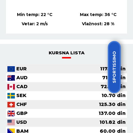
Min temp:
22
°C
Max temp:
36
°C
Vetar:
2
m/s
Vlažnost:
28
%
KURSNA LISTA
SPORTISSIMO
EUR
117.36
din
AUD
71.56
din
CAD
72.62
din
SEK
10.70
din
CHF
125.30
din
GBP
137.00
din
USD
101.82
din
BAM
60.00
din