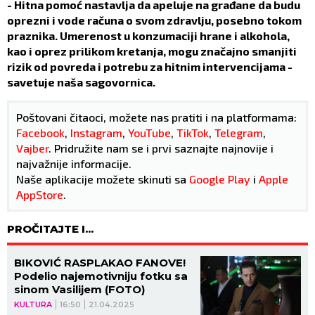
- Hitna pomoć nastavlja da apeluje na građane da budu
oprezni i vode računa o svom zdravlju, posebno tokom
praznika. Umerenost u konzumaciji hrane i alkohola,
kao i oprez prilikom kretanja, mogu značajno smanjiti
rizik od povreda i potrebu za hitnim intervencijama -
savetuje naša sagovornica.
Poštovani čitaoci, možete nas pratiti i na platformama:
Facebook
,
Instagram
,
YouTube
,
TikTok
,
Telegram
,
Vajber
. Pridružite nam se i prvi saznajte najnovije i
najvažnije informacije.
Naše aplikacije možete skinuti sa
Google Play
i
Apple
AppStore
.
PROČITAJTE I...
BIKOVIĆ RASPLAKAO FANOVE!
Podelio najemotivniju fotku sa
sinom Vasilijem (FOTO)
KULTURA
16:50
21.04.2025