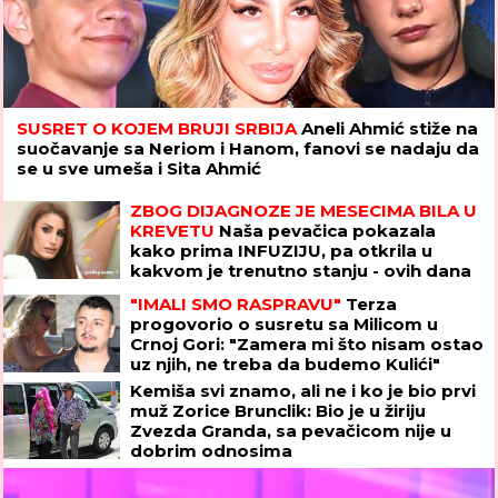
SUSRET O KOJEM BRUJI SRBIJA
Aneli Ahmić stiže na
suočavanje sa Neriom i Hanom, fanovi se nadaju da
se u sve umeša i Sita Ahmić
ZBOG DIJAGNOZE JE MESECIMA BILA U
KREVETU
Naša pevačica pokazala
kako prima INFUZIJU, pa otkrila u
kakvom je trenutno stanju - ovih dana
prodaje i kuću
"IMALI SMO RASPRAVU"
Terza
progovorio o susretu sa Milicom u
Crnoj Gori: "Zamera mi što nisam ostao
uz njih, ne treba da budemo Kulići"
(VIDEO)
Kemiša svi znamo, ali ne i ko je bio prvi
muž Zorice Brunclik: Bio je u žiriju
Zvezda Granda, sa pevačicom nije u
dobrim odnosima