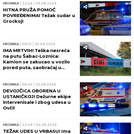
HRONIKA
22:26
05.08.2026
HITNA PRUŽA POMOĆ
POVREĐENIMA! Težak sudar u
Grockoj!
HRONIKA
09:01
05.08.2026
IMA MRTVIH! Teška nesreća
na putu Šabac-Loznica:
Kamion se zakucao u vozilo
pored puta, saobraćaj u
kolapsu
HRONIKA
06:45
05.08.2026
DEVOJČICA OBORENA U
USTANIČKOJ! Dežurne ekipe
intervenisale i zbog udesa u
Ovči!
HRONIKA
22:49
04.08.2026
TEŽAK UDES U VRBASU! Ima