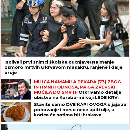
Isplivali prvi snimci školske pucnjave! Najmanje
osmoro mrtvih u krvavom masakru, ranjene i dalje
broje
MILICA NAMAMILA PEKARA (73) ZBOG
INTIMNIH ODNOSA, PA GA ZVERSKI
MUČILA DO SMRTI!
Otkrivamo detalje
ubistva na Karaburmi koji LEDE KRV:
Izdahnuo u najgorim mukama dok su
Stavite samo DVE KAPI OVOGA u jaja za
ga osumnjičeni pljačkali
pohovanje i meso neće upiti ulje, a
korica će satima biti hrskava