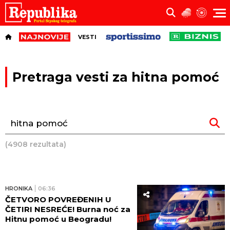
VESTI
Pretraga vesti za hitna pomoć
(4908 rezultata)
HRONIKA
06:36
ČETVORO POVREĐENIH U
ČETIRI NESREĆE! Burna noć za
Hitnu pomoć u Beogradu!