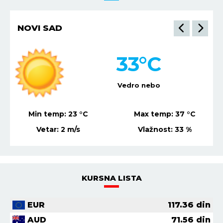
NIŠ
30
°C
Mestimično oblačno
Min temp:
22
°C
Max temp:
36
°C
Vetar:
1
m/s
Vlažnost:
37
%
KURSNA LISTA
EUR
117.36
din
AUD
71.56
din