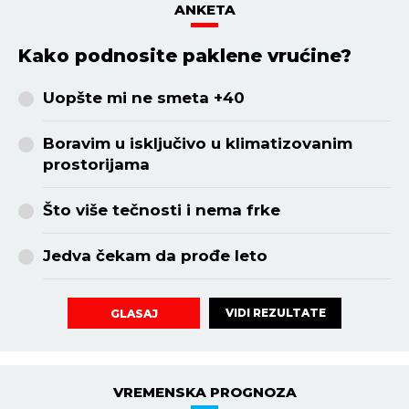
ANKETA
Kako podnosite paklene vrućine?
Uopšte mi ne smeta +40
Boravim u isključivo u klimatizovanim
prostorijama
Što više tečnosti i nema frke
Jedva čekam da prođe leto
VIDI REZULTATE
GLASAJ
VREMENSKA PROGNOZA