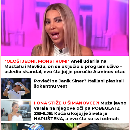
"OLOŠI JEDNI, MONSTRUMI"
Aneli udarila na
Mustafu i Mevlidu, on se uključio u program uživo -
usledio skandal, evo šta joj je poručio Asminov otac
Povlači se Janik Siner? Italijani plasirali
šokantnu vest
I ONA STIŽE U ŠIMANOVCE?!
Muža javno
varala na njegove oči pa POBEGLA IZ
ZEMLJE: Kuća u kojoj je živela je
NAPUŠTENA, a evo šta su svi odmah
videli