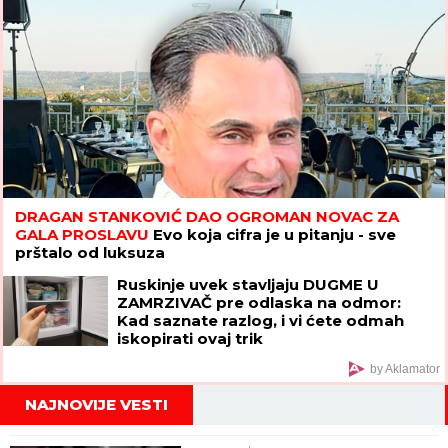
DRAGAN STANKOVIĆ DAO OGROMAN NOVAC ZA
GALA PROSLAVU
Evo koja cifra je u pitanju - sve
prštalo od luksuza
Ruskinje uvek stavljaju DUGME U
ZAMRZIVAČ pre odlaska na odmor:
Kad saznate razlog, i vi ćete odmah
iskopirati ovaj trik
by Aklamator
NAJNOVIJE VESTI