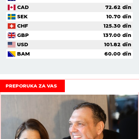
CAD
72.62
din
SEK
10.70
din
CHF
125.30
din
GBP
137.00
din
USD
101.82
din
BAM
60.00
din
PREPORUKA ZA VAS