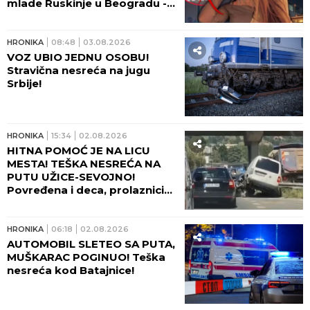
mlade Ruskinje u Beogradu -
BILA ŽRTVA OPASNOG
PREDATORA, MAJCI HITNO
POTREBNA POMOĆ!
HRONIKA
08:48
03.08.2026
VOZ UBIO JEDNU OSOBU!
Stravična nesreća na jugu
Srbije!
HRONIKA
15:34
02.08.2026
HITNA POMOĆ JE NA LICU
MESTA! TEŠKA NESREĆA NA
PUTU UŽICE-SEVOJNO!
Povređena i deca, prolaznici
spasavali ljude u kolima!
(FOTO)
HRONIKA
06:18
02.08.2026
AUTOMOBIL SLETEO SA PUTA,
MUŠKARAC POGINUO! Teška
nesreća kod Batajnice!