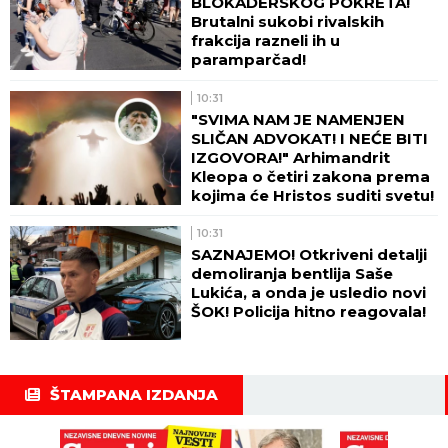
BLOKADERSKOG POKRETA!
Brutalni sukobi rivalskih
frakcija razneli ih u
paramparčad!
10:31
"SVIMA NAM JE NAMENJEN
SLIČAN ADVOKAT! I NEĆE BITI
IZGOVORA!" Arhimandrit
Kleopa o četiri zakona prema
kojima će Hristos suditi svetu!
10:31
SAZNAJEMO! Otkriveni detalji
demoliranja bentlija Saše
Lukića, a onda je usledio novi
ŠOK! Policija hitno reagovala!
ŠTAMPANA IZDANJA