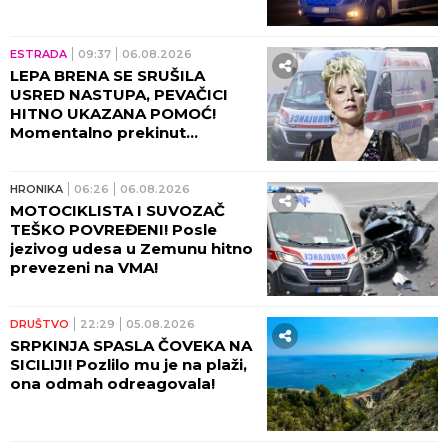
ESTRADA
09:37
06.08.2026
LEPA BRENA SE SRUŠILA
USRED NASTUPA, PEVAČICI
HITNO UKAZANA POMOĆ!
Momentalno prekinut
program, snimak završio na
internetu!
HRONIKA
06:26
06.08.2026
MOTOCIKLISTA I SUVOZAČ
TEŠKO POVREĐENI! Posle
jezivog udesa u Zemunu hitno
prevezeni na VMA!
DRUŠTVO
22:29
05.08.2026
SRPKINJA SPASLA ČOVEKA NA
SICILIJI! Pozlilo mu je na plaži,
ona odmah odreagovala!