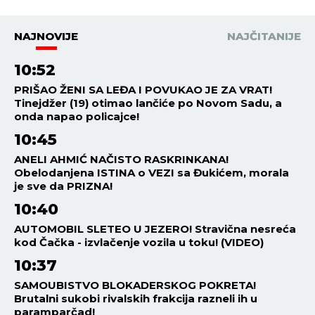
NAJNOVIJE
NAJČITANIJE
10:52
PRIŠAO ŽENI SA LEĐA I POVUKAO JE ZA VRAT!
Tinejdžer (19) otimao lančiće po Novom Sadu, a
onda napao policajce!
10:45
ANELI AHMIĆ NAČISTO RASKRINKANA!
Obelodanjena ISTINA o VEZI sa Đukićem, morala
je sve da PRIZNA!
10:40
AUTOMOBIL SLETEO U JEZERO! Stravična nesreća
kod Čačka - izvlačenje vozila u toku! (VIDEO)
10:37
SAMOUBISTVO BLOKADERSKOG POKRETA!
Brutalni sukobi rivalskih frakcija razneli ih u
paramparčad!