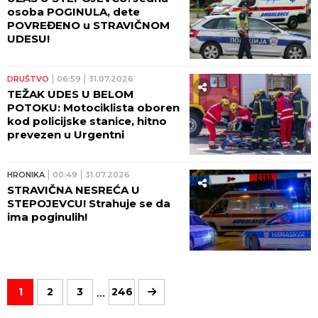
osoba POGINULA, dete
POVREĐENO u STRAVIČNOM
UDESU!
DRUŠTVO
06:59
31.07.2026
TEŽAK UDES U BELOM
POTOKU: Motociklista oboren
kod policijske stanice, hitno
prevezen u Urgentni
HRONIKA
00:49
31.07.2026
STRAVIČNA NESREĆA U
STEPOJEVCU! Strahuje se da
ima poginulih!
...
1
2
3
246