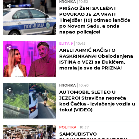
HRONIKA
10:52
PRIŠAO ŽENI SA LEĐA I
POVUKAO JE ZA VRAT!
Tinejdžer (19) otimao lančiće
po Novom Sadu, a onda
napao policajce!
ELITA 9
10:45
ANELI AHMIĆ NAČISTO
RASKRINKANA! Obelodanjena
ISTINA o VEZI sa Đukićem,
morala je sve da PRIZNA!
HRONIKA
10:40
AUTOMOBIL SLETEO U
JEZERO! Stravična nesreća
kod Čačka - izvlačenje vozila u
toku! (VIDEO)
POLITIKA
10:37
SAMOUBISTVO