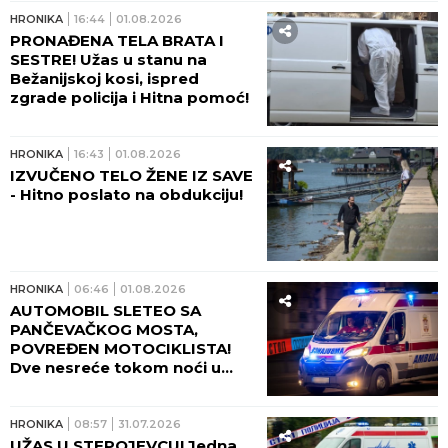
HRONIKA
16:44
01.08.2026
PRONAĐENA TELA BRATA I
SESTRE! Užas u stanu na
Bežanijskoj kosi, ispred
zgrade policija i Hitna pomoć!
HRONIKA
16:43
01.08.2026
IZVUČENO TELO ŽENE IZ SAVE
- Hitno poslato na obdukciju!
HRONIKA
06:46
01.08.2026
AUTOMOBIL SLETEO SA
PANČEVAČKOG MOSTA,
POVREĐEN MOTOCIKLISTA!
Dve nesreće tokom noći u
Beogradu!
HRONIKA
08:57
31.07.2026
UŽAS U STEPOJEVCU! Jedna