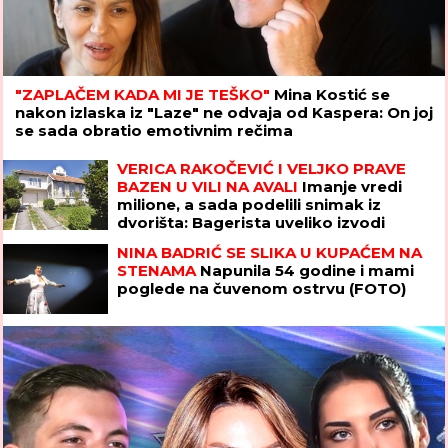
"ZAPLAČEM KADA MI JE TEŠKO"
Mina Kostić se
nakon izlaska iz "Laze" ne odvaja od Kaspera: On joj
se sada obratio emotivnim rečima
VERICA RAKOČEVIĆ I VELJKO PRAVE
BAZEN U VILI NA AVALI
Imanje vredi
milione, a sada podelili snimak iz
dvorišta: Bagerista uveliko izvodi
radove (Video)
NINA BADRIĆ SE SLIKA U KUPAĆEM NA
STENAMA
Napunila 54 godine i mami
poglede na čuvenom ostrvu (FOTO)