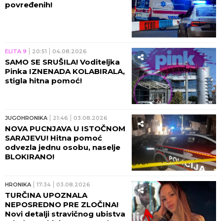
povređenih!
ELITA 9
20:51
04.08.2026
SAMO SE SRUŠILA! Voditeljka
Pinka IZNENADA KOLABIRALA,
stigla hitna pomoć!
JUGOHRONIKA
21:46
03.08.2026
NOVA PUCNJAVA U ISTOČNOM
SARAJEVU! Hitna pomoć
odvezla jednu osobu, naselje
BLOKIRANO!
HRONIKA
17:34
03.08.2026
TURČINA UPOZNALA
NEPOSREDNO PRE ZLOČINA!
Novi detalji stravičnog ubistva