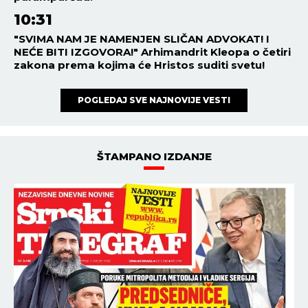
10:31
"SVIMA NAM JE NAMENJEN SLIČAN ADVOKAT! I
NEĆE BITI IZGOVORA!" Arhimandrit Kleopa o četiri
zakona prema kojima će Hristos suditi svetu!
POGLEDAJ SVE NAJNOVIJE VESTI
ŠTAMPANO IZDANJE