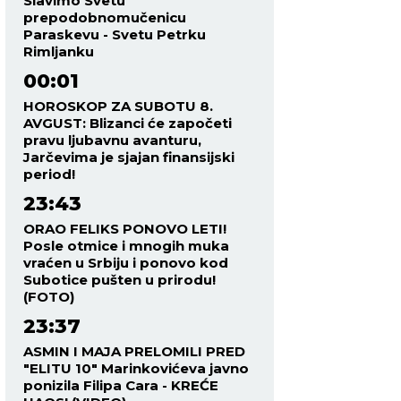
Slavimo Svetu
prepodobnomučenicu
Paraskevu - Svetu Petrku
Rimljanku
00:01
HOROSKOP ZA SUBOTU 8.
AVGUST: Blizanci će započeti
pravu ljubavnu avanturu,
Jarčevima je sjajan finansijski
period!
23:43
ORAO FELIKS PONOVO LETI!
Posle otmice i mnogih muka
vraćen u Srbiju i ponovo kod
Subotice pušten u prirodu!
(FOTO)
23:37
ASMIN I MAJA PRELOMILI PRED
"ELITU 10" Marinkovićeva javno
ponizila Filipa Cara - KREĆE