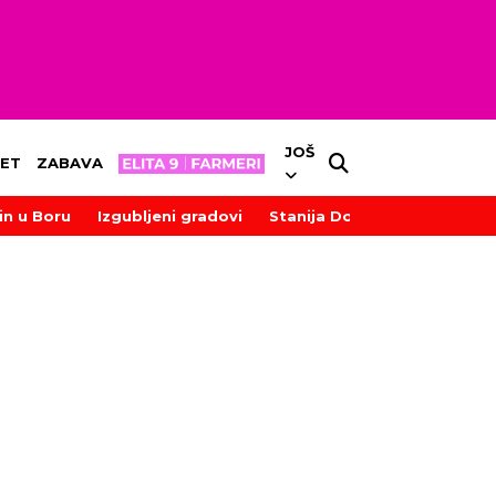
JOŠ
ET
ZABAVA
in u Boru
Izgubljeni gradovi
Stanija Dobrojević