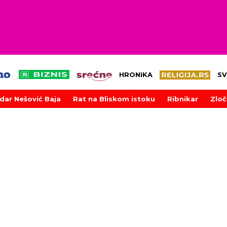
HRONIKA
SV
dar Nešović Baja
Rat na Bliskom istoku
Ribnikar
Zloč