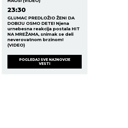
HAOS! (VIDEO)
23:30
GLUMAC PREDLOŽIO ŽENI DA
DOBIJU OSMO DETE! Njena
urnebesna reakcija postala HIT
NA MREŽAMA, snimak se deli
neverovatnom brzinom!
(VIDEO)
POGLEDAJ SVE NAJNOVIJE
VESTI