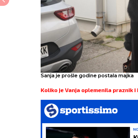
Sanja je prošle godine postala majka
Koliko je Vanja oplemenila praznik i 
NO
K