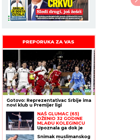
PREPORUKA ZA VAS
Gotovo: Reprezentativac Srbije ima
novi klub u Premijer ligi
NAŠ GLUMAC (65)
OŽENIO 32 GODINE
MLAĐU KOLEGINICU
Upoznala ga dok je
bila na fakultetu, a
Snimak muslimanskog
sada pokazala čime se