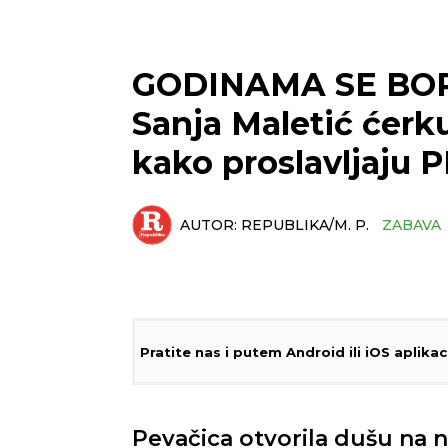
GODINAMA SE BO
Sanja Maletić ćerk
kako proslavljaju 
AUTOR:
REPUBLIKA/M. P.
ZABAVA
Pratite nas i putem Android ili iOS aplikac
Pevačica otvorila dušu na n