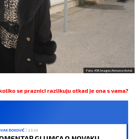
Foto: ATA Images/Antonio Anhel
koliko se praznici razlikuju otkad je ona s vama?
VAK ĐOKOVIĆ
23:33
OMENTAR GLUMCA O NOVAKU