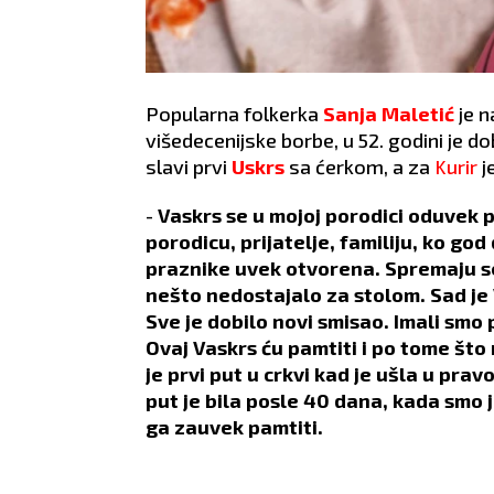
Popularna folkerka
Sanja Maletić
je n
višedecenijske borbe, u 52. godini je do
slavi prvi
Uskrs
sa ćerkom, a za
Kurir
j
-
Vaskrs se u mojoj porodici oduvek 
porodicu, prijatelje, familiju, ko g
praznike uvek otvorena. Spremaju se l
nešto nedostajalo za stolom. Sad je 
Sve je dobilo novi smisao. Imali smo 
Ovaj Vaskrs ću pamtiti i po tome što 
je prvi put u crkvi kad je ušla u prav
put je bila posle 40 dana, kada smo je
ga zauvek pamtiti.