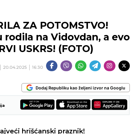
RILA ZA POTOMSTVO!
u rodila na Vidovdan, a evo
PRVI USKRS! (FOTO)
20.04.2025
16:30
Dodaj Republiku kao željeni izvor na Googlu
ija
ajveći hrišćanski praznik!