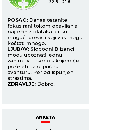
22.5 - 21.6
22.6
 za
POSAO:
Danas ostanite
POSAO:
Poteškoć
fokusirani tokom obavljanja
komunikaciji mogu 
najtežih zadataka jer su
nepremostivim, ka
mogući previdi koji vas mogu
ne vide stvari kao
đu
koštati mnogo.
kroz prilagođavanj
LJUBAV:
Slobodni Blizanci
LJUBAV:
Slobodni
 s
mogu upoznati jednu
mogu da upoznaj
zanimljivu osobu s kojom će
koja će ih osvojiti 
ima
poželeti da otpočnu
pogled. Romantiča
 da
avanturu. Period ispunjen
ZDRAVLJE:
Više se
strastima.
ZDRAVLJE:
Dobro.
in
ANKETA