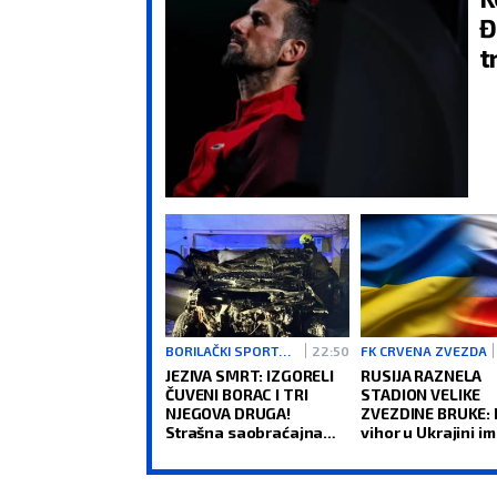
Đ
t
BORILAČKI SPORTOVI
22:50
FK CRVENA ZVEZDA
JEZIVA SMRT: IZGORELI
RUSIJA RAZNELA
ČUVENI BORAC I TRI
STADION VELIKE
NJEGOVA DRUGA!
ZVEZDINE BRUKE: 
Strašna saobraćajna
vihor u Ukrajini im
nesreća šokirala sve!
strašne sportske
posledice (VIDEO)
VODOLIJA
RIBE