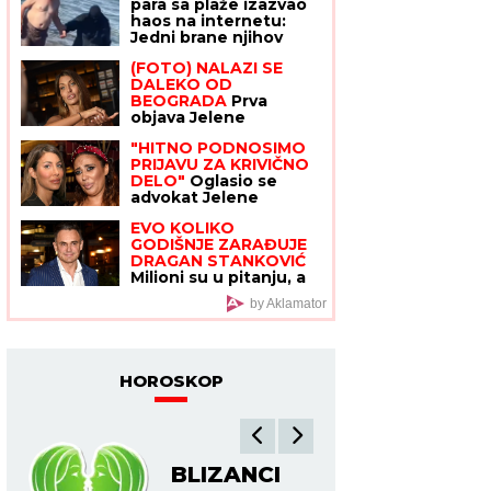
para sa plaže izazvao
bavi pored glume
haos na internetu:
Jedni brane njihov
izbor, drugi ne mogu
(FOTO) NALAZI SE
da veruju!
DALEKO OD
BEOGRADA
Prva
objava Jelene
Radanović nakon što
"HITNO PODNOSIMO
joj je Ana Nikolić
PRIJAVU ZA KRIVIČNO
pretila zbog Raleta -
DELO"
Oglasio se
poslala joj jezive
advokat Jelene
poruke
Radanović nakon
EVO KOLIKO
jezivih pretnji koje je
GODIŠNJE ZARAĐUJE
dobila od Ane Nikolić:
DRAGAN STANKOVIĆ
"To je sramno"
Milioni su u pitanju, a
Jovana Jeremić tvrdi:
by Aklamator
"U dugovima je"
HOROSKOP
BLIZANCI
R