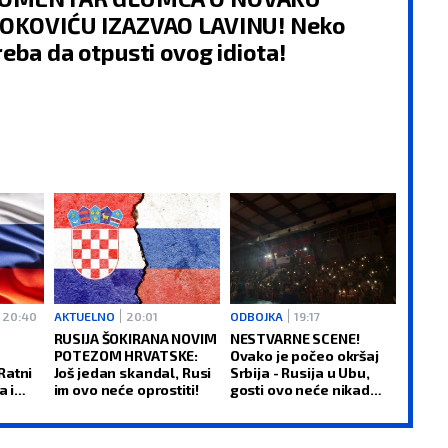
OKOVIĆU IZAZVAO LAVINU! Neko
reba da otpusti ovog idiota!
20:40
AKTUELNO
20:01
ODBOJKA
19:17
RUSIJA ŠOKIRANA NOVIM
NESTVARNE SCENE!
POTEZOM HRVATSKE:
Ovako je počeo okršaj
Ratni
Još jedan skandal, Rusi
Srbija - Rusija u Ubu,
a i
im ovo neće oprostiti!
gosti ovo neće nikad
zaboraviti!
OVAN
BIK