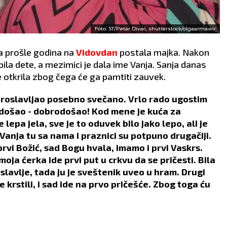
Foto: ST/Petar Divac, shutterstock/olgaarmawir
a prošle godina na
Vidovdan
postala majka. Nakon
bila dete, a mezimici je dala ime Vanja. Sanja danas
e otkrila zbog čega će ga pamtiti zauvek.
proslavljao posebno svečano. Vrlo rado ugostim
od došao - dobrodošao! Kod mene je kuća za
epa jela, sve je to oduvek bilo jako lepo, ali je
Vanja tu sa nama i praznici su potpuno drugačiji.
prvi Božić, sad Bogu hvala, imamo i prvi Vaskrs.
moja ćerka ide prvi put u crkvu da se pričesti. Bila
oslavlje, tada ju je sveštenik uveo u hram. Drugi
 krstili, i sad ide na prvo pričešće. Zbog toga ću