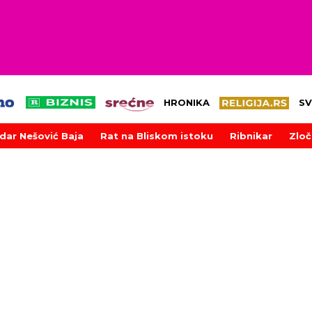
HRONIKA
SV
dar Nešović Baja
Rat na Bliskom istoku
Ribnikar
Zloč