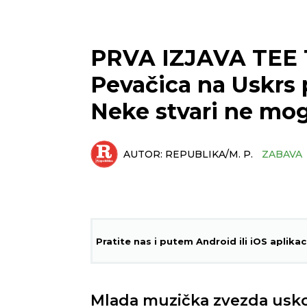
PRVA IZJAVA TEE 
Pevačica na Uskrs p
Neke stvari ne mogu
AUTOR:
REPUBLIKA/M. P.
ZABAVA
Pratite nas i putem Android ili iOS aplikac
Mlada muzička zvezda uskor