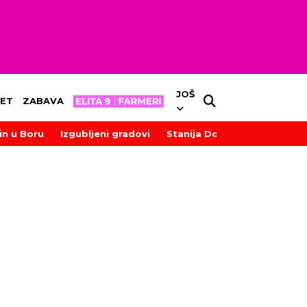
JOŠ
ET
ZABAVA
in u Boru
Izgubljeni gradovi
Stanija Dobrojević