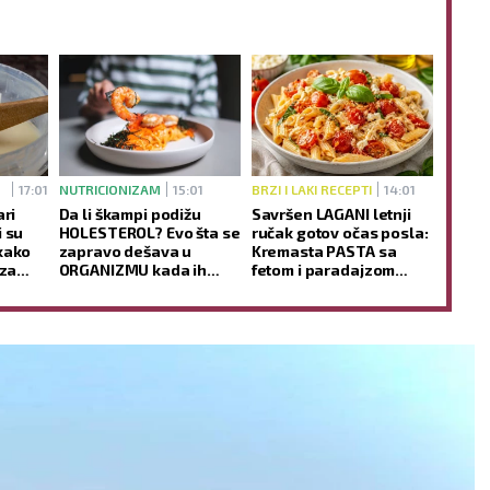
17:01
NUTRICIONIZAM
15:01
BRZI I LAKI RECEPTI
14:01
ari
Da li škampi podižu
Savršen LAGANI letnji
i su
HOLESTEROL? Evo šta se
ručak gotov očas posla:
kako
zapravo dešava u
Kremasta PASTA sa
 za
ORGANIZMU kada ih
fetom i paradajzom
redovno jedete
uspeva svakome