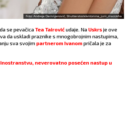
Foto: Andreja Damnjanović, Shutterstock/antonina_jurii_mazokha
 da se pevačica
Tea Tairović
udaje. Na
Uskrs
je ove
peva da uskladi praznike s mnogobrojnim nastupima,
čanju sva svojim
partnerom Ivanom
pričala je za
o inostranstvu, neverovatno posećen nastup u