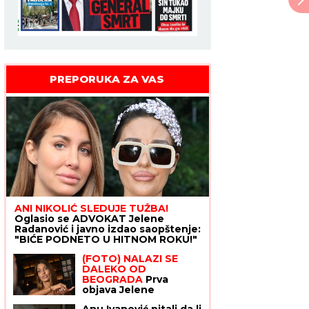
PREPORUKA ZA VAS
ANI NIKOLIĆ SLEDUJE TUŽBA!
Oglasio se ADVOKAT Jelene
Radanović i javno izdao saopštenje:
"BIĆE PODNETO U HITNOM ROKU!"
(FOTO) NALAZI SE
DALEKO OD
BEOGRADA
Prva
objava Jelene
Radanović nakon što
Anu Ivanović pitali da li