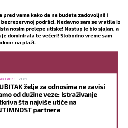
da pred vama kako da ne budete zadovoljni! I
i bezrezervnoj podršci. Nedavno sam se vratila iz
ista nosim prelepe utiske! Nastup je bio sjajan, a
 je dominirala te večeri! Slobodno vreme sam
 odmor na plaži.
AK I VEZE
21:01
UBITAK želje za odnosima ne zavisi
amo od dužine veze: Istraživanje
tkriva šta najviše utiče na
NTIMNOST partnera