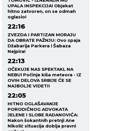
TOMOVIĆ - IZNENADA MU
UPALA INSPEKCIJA! Objekat
hitno zatvoren, on se odmah
oglasio!
22:16
ZVEZDA I PARTIZAN MORAJU
DA OBRATE PAŽNJU: Ovo spaja
Džabarija Parkera i Šabaza
Nejpira!
22:13
OČEKUJE NAS SPEKTAKL NA
NEBU! Počinje kiša meteora - IZ
OVIH DELOVA SRBIJE ĆE SE
NAJBOLJE VIDETI!
22:05
HITNO OGLAŠAVANJE
PORODIČNOG ADVOKATA
JELENE I SLOBE RADANOVIĆA:
Nakon šokantnih pretnji Ane
Nikolić situacija dobija pravni