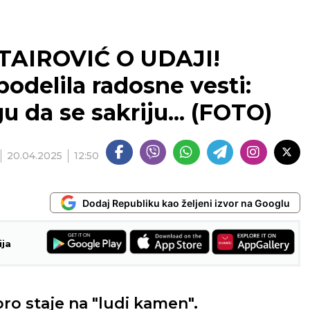
TAIROVIĆ O UDAJI!
odelila radosne vesti:
 da se sakriju... (FOTO)
20.04.2025
12:50
Dodaj Republiku kao željeni izvor na Googlu
ija
o staje na "ludi kamen".