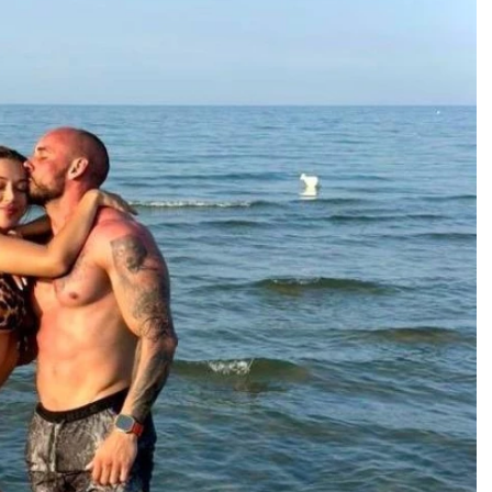
RIBE
OVAN