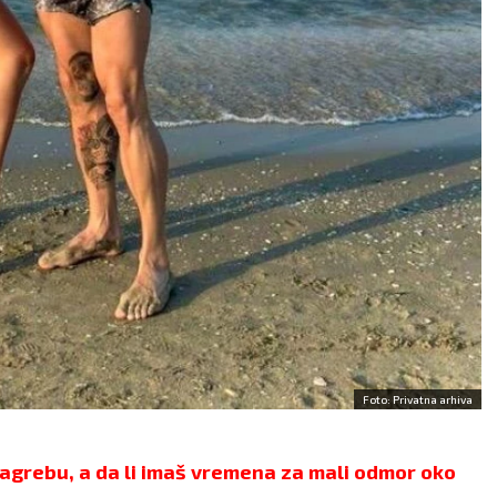
19.2 - 20.3
21.3 - 20.4
AO:
Ovaj period je
POSAO:
Trudite se da
an za početak
poslovni stres ne unosite 
staljivanja ili saradnje s
kuću jer će emocije biti
teljima. Problem u
pojačane i lako može doći
vorima u vezi s
nesporazuma s najbližima.
sijama.
LJUBAV:
Slobodni Ovnovi
AV:
Zbog previše posla,
mogli bi danas da upoznaj
v ste stavili po strani.
osobu koja će ih osvojiti
ti, takođe, malo
harizmom, humorom i
ena provode s
inteligencijom.
erom, što će im on i
ZDRAVLJE:
Pojačana
iti.
nervoza.
VLJE:
Bolovi u nogama.
Foto: Privatna arhiva
agrebu, a da li imaš vremena za mali odmor oko