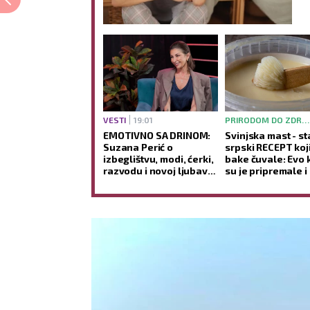
VESTI
19:01
PRIRODOM DO ZDRAVLJA
EMOTIVNO SA DRINOM:
Svinjska mast - st
Suzana Perić o
srpski RECEPT koj
izbeglištvu, modi, ćerki,
bake čuvale: Evo 
razvodu i novoj ljubavi -
su je pripremale i
Ako se ponovo udam,
koje su je TEGOBE
promeniću prezime
koristile
(VIDEO)