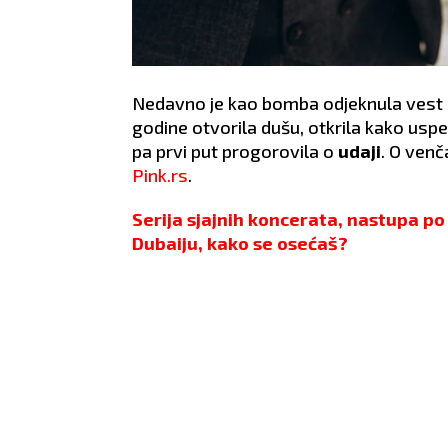
Nedavno je kao bomba odjeknula vest
godine otvorila dušu, otkrila kako us
pa prvi put progorovila o
udaji
. O ven
Pink.rs
.
Serija sjajnih koncerata, nastupa p
Dubaiju, kako se osećaš?