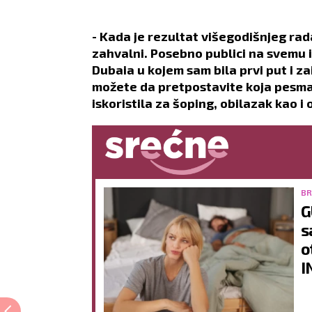
- Kada je rezultat višegodišnjeg ra
zahvalni. Posebno publici na svemu 
Dubaia u kojem sam bila prvi put i za
možete da pretpostavite koja pesma
iskoristila za šoping, obilazak kao i
BR
G
s
o
I