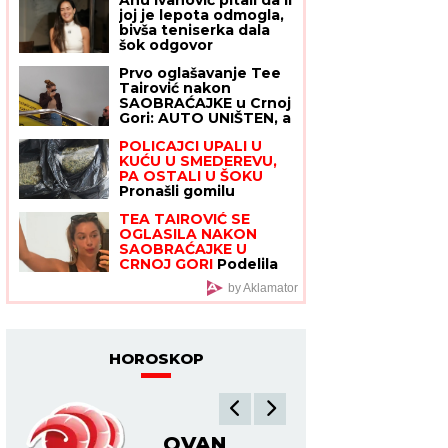
joj je Ana Nikolić
joj je lepota odmogla,
pretila zbog Raleta -
bivša teniserka dala
poslala joj jezive
šok odgovor
poruke
Prvo oglašavanje Tee
Tairović nakon
SAOBRAĆAJKE u Crnoj
Gori: AUTO UNIŠTEN, a
evo u kakvom je
POLICAJCI UPALI U
stanju pevačica
KUĆU U SMEDEREVU,
(FOTO)
PA OSTALI U ŠOKU
Pronašli gomilu
predmeta, a kada su
TEA TAIROVIĆ SE
ugledali OVO odmah
OGLASILA NAKON
je usledilo hapšenje
SAOBRAĆAJKE U
CRNOJ GORI
Podelila
klip, svi gledaju u ONO
by Aklamator
ŠTO NOSI: Snima se u
ogledalu, dlaka sa
glave joj ne fali
HOROSKOP
BIK
BL