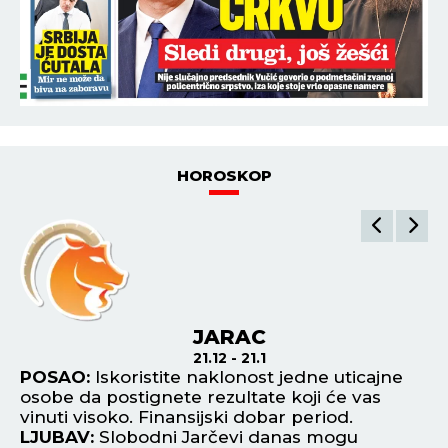
HOROSKOP
JARAC
21.12 - 21.1
POSAO:
Iskoristite naklonost jedne uticajne
P
osobe da postignete rezultate koji će vas
or
vinuti visoko. Finansijski dobar period.
za
LJUBAV:
Slobodni Jarčevi danas mogu
te
upoznati partnera na nekim putovanjima i u
L
krugu poslovnih saradnika. Prepustite se
De
strastima.
Ip
ZDRAVLJE:
Odlično se osećate.
od
Z