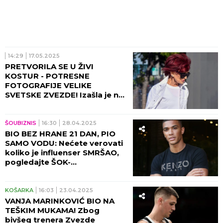
14:29
17.05.2025
PRETVORILA SE U ŽIVI
KOSTUR - POTRESNE
FOTOGRAFIJE VELIKE
SVETSKE ZVEZDE! Izašla je na
ulicu, ljudi zanenemeli - za sve
je kriv kontroverzni lek!
(FOTO)
ŠOUBIZNIS
16:30
28.04.2025
BIO BEZ HRANE 21 DAN, PIO
SAMO VODU: Nećete verovati
koliko je influenser SMRŠAO,
pogledajte ŠOK-
TRANSFORMACIJU! (VIDEO)
KOŠARKA
16:03
23.04.2025
VANJA MARINKOVIĆ BIO NA
TEŠKIM MUKAMA! Zbog
bivšeg trenera Zvezde