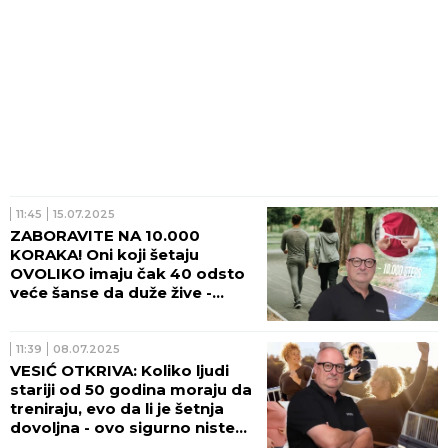
11:45
15.07.2025
ZABORAVITE NA 10.000
KORAKA! Oni koji šetaju
OVOLIKO imaju čak 40 odsto
veće šanse da duže žive -
otkriva dr Vesić (VIDEO)
11:39
08.07.2025
VESIĆ OTKRIVA: Koliko ljudi
stariji od 50 godina moraju da
treniraju, evo da li je šetnja
dovoljna - ovo sigurno niste
znali (VIDEO)