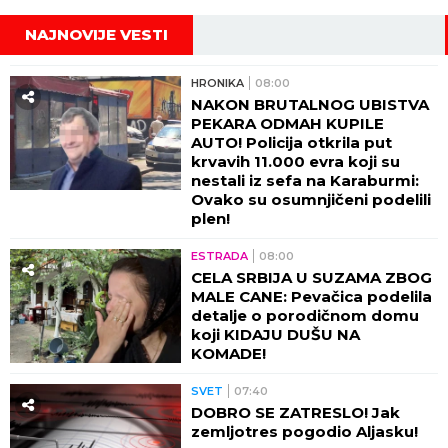
NAKON BRUTALNOG UBISTVA
PEKARA ODMAH KUPILE
AUTO! Policija otkrila put
krvavih 11.000 evra koji su
nestali iz sefa na Karaburmi:
Ovako su osumnjičeni podelili
plen!
ESTRADA
08:00
CELA SRBIJA U SUZAMA ZBOG
MALE CANE: Pevačica podelila
detalje o porodičnom domu
koji KIDAJU DUŠU NA
KOMADE!
SVET
07:40
DOBRO SE ZATRESLO! Jak
zemljotres pogodio Aljasku!
BEOGRAD
07:23
NAJDUŽI SPISAK ISKLJUČENJA