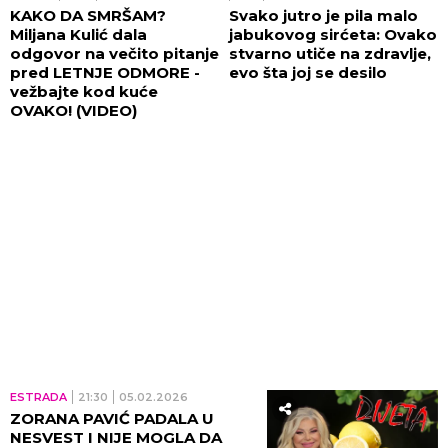
KAKO DA SMRŠAM?
Svako jutro je pila malo
Miljana Kulić dala
jabukovog sirćeta: Ovako
odgovor na večito pitanje
stvarno utiče na zdravlje,
pred LETNJE ODMORE -
evo šta joj se desilo
vežbajte kod kuće
OVAKO! (VIDEO)
ESTRADA
21:30
05.02.2026
ZORANA PAVIĆ PADALA U
NESVEST I NIJE MOGLA DA