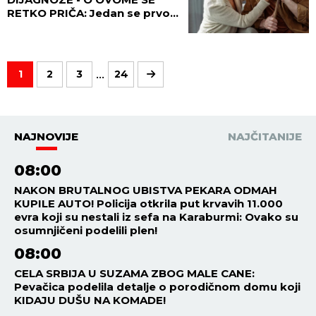
...
1
2
3
24
NAJNOVIJE
NAJČITANIJE
08:00
NAKON BRUTALNOG UBISTVA PEKARA ODMAH
KUPILE AUTO! Policija otkrila put krvavih 11.000
evra koji su nestali iz sefa na Karaburmi: Ovako su
osumnjičeni podelili plen!
08:00
CELA SRBIJA U SUZAMA ZBOG MALE CANE:
Pevačica podelila detalje o porodičnom domu koji
KIDAJU DUŠU NA KOMADE!
07:40
DOBRO SE ZATRESLO! Jak zemljotres pogodio
Aljasku!
07:23