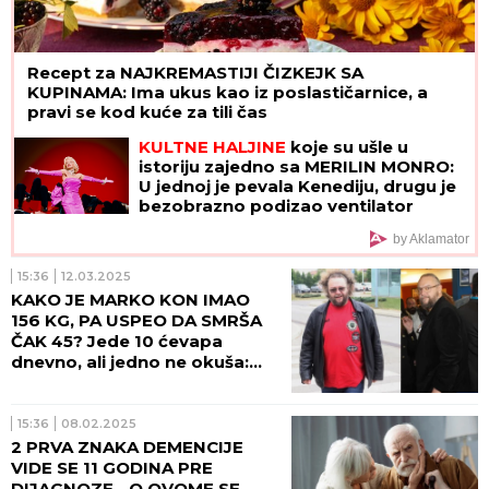
pravi se kod kuće za tili čas
KULTNE HALJINE
koje su ušle u
istoriju zajedno sa MERILIN MONRO:
U jednoj je pevala Kenediju, drugu je
bezobrazno podizao ventilator
metroa, a trećoj se GUBI SVAKI TRAG
by Aklamator
15:36
12.03.2025
KAKO JE MARKO KON IMAO
156 KG, PA USPEO DA SMRŠA
ČAK 45? Jede 10 ćevapa
dnevno, ali jedno ne okuša:
Kada je shvatio da je oboleo
od ovog stanja, život mu se
promenio!
15:36
08.02.2025
2 PRVA ZNAKA DEMENCIJE
VIDE SE 11 GODINA PRE
DIJAGNOZE - O OVOME SE
RETKO PRIČA: Jedan se prvo
primeti u kuhinji, ljudi
zanemeli da im je sve vreme
bilo pred očima!