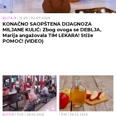
ELITA 9
12:25
02.07.2026
KONAČNO SAOPŠTENA DIJAGNOZA
MILJANE KULIĆ: Zbog ovoga se DEBLJA,
Marija angažovala TIM LEKARA! Stiže
POMOĆ! (VIDEO)
ELITA 9
11:45
28.05.2026
11:19
09.02.2026