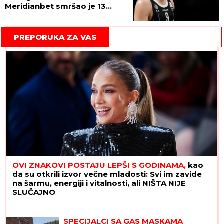
Meridianbet smršao je 13
kilograma za deset dana!
(VIDEO)
PREPORUKA ZA VAS
OVI ZNAKOVI POSTAJU LEPŠI S GODINAMA,
kao
da su otkrili izvor večne mladosti: Svi im zavide
na šarmu, energiji i vitalnosti, ali NIŠTA NIJE
SLUČAJNO
SPECIJALCI SA GAS MASKAMA
ULETELI U KUĆU U SMEDEREVU