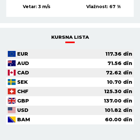
KURSNA LISTA
EUR
117.36
din
AUD
71.56
din
CAD
72.62
din
SEK
10.70
din
CHF
125.30
din
GBP
137.00
din
USD
101.82
din
BAM
60.00
din
NAJNOVIJE VESTI
HRONIKA
08:00