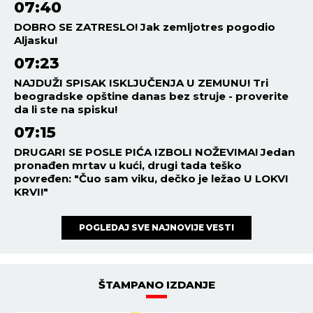
NAJDUŽI SPISAK ISKLJUČENJA U ZEMUNU! Tri
beogradske opštine danas bez struje - proverite
da li ste na spisku!
07:15
DRUGARI SE POSLE PIĆA IZBOLI NOŽEVIMA! Jedan
pronađen mrtav u kući, drugi tada teško
povređen: "Čuo sam viku, dečko je ležao U LOKVI
KRVI!"
POGLEDAJ SVE NAJNOVIJE VESTI
ŠTAMPANO IZDANJE