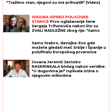
STANICE
Prvo oglašavanje žene
Sergeja Trifunovića nakon što su
ZVALI NADLEŽNE zbog nje: "Samo
zato sam došla"
Samo hrabro, devojke: Evo gde
možete gledati meč Srbije i Španije u
polufinalu Evropskog prvenstva
Jovana Jeremić žestoko
RASKRINKALA bivšeg nakon veridbe:
"U dugovima je!" Isplivala istina o
njegovim milionima
Ni Bešiktaš, ni Real, a ni Barselona: Pojavio se