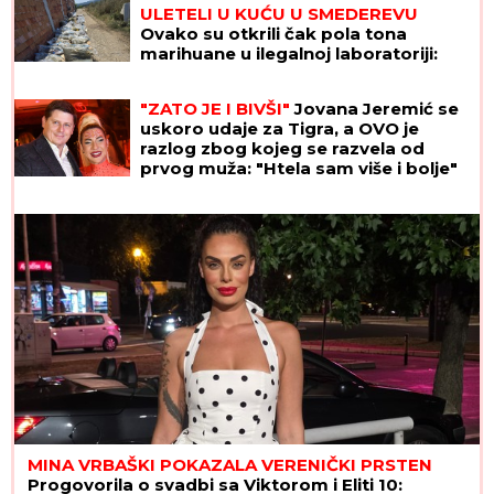
Ovako su otkrili čak pola tona
marihuane u ilegalnoj laboratoriji:
Uhapšeno 6 osoba (FOTO, VIDEO)
"ZATO JE I BIVŠI"
Jovana Jeremić se
uskoro udaje za Tigra, a OVO je
razlog zbog kojeg se razvela od
prvog muža: "Htela sam više i bolje"
MINA VRBAŠKI POKAZALA VERENIČKI PRSTEN
Progovorila o svadbi sa Viktorom i Eliti 10:
"Tražimo stan, njegovi su me prihvatili" (Video)
ISIDORA ISPRED POLICIJSKE