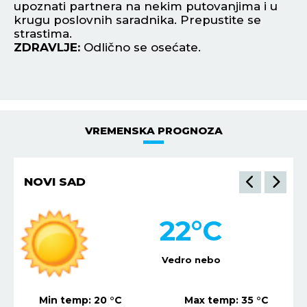
VREMENSKA PROGNOZA
NOVI SAD
22
°C
Vedro nebo
Min temp:
20
°C
Max temp:
35
°C
Vetar:
3
m/s
Vlažnost:
67
%