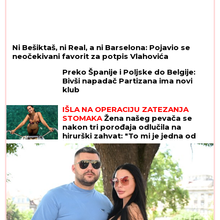
neočekivani favorit za potpis Vlahovića
Preko Španije i Poljske do Belgije:
Bivši napadač Partizana ima novi
klub
IŠLA NA OPERACIJU ZATEZANJA
STOMAKA
Žena našeg pevača se
nakon tri porođaja odlučila na
hirurški zahvat: "To mi je jedna od
najboljih odluka"
RAZBIJENA ŠOFERKA, STAKLO I ISEČENA RUKA
Asmin i Maja se nakon skandala snimili u kolima: