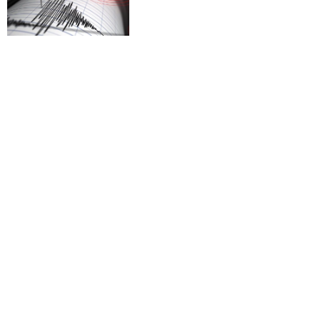
U ZEMUNU! Tri beogradske
opštine danas bez struje -
proverite da li ste na spisku!
JUGOHRONIKA
07:15
DRUGARI SE POSLE PIĆA
IZBOLI NOŽEVIMA! Jedan
pronađen mrtav u kući, drugi
tada teško povređen: "Čuo
sam viku, dečko je ležao U
LOKVI KRVI!"
POLITIKA
07:00
SMENJENA 2 DIREKTORA
ZBOG PORTALA "KO SI BRE
TI"! Čitajte u Srpskom
telegrafu!
ŠTAMPANA IZDANJA