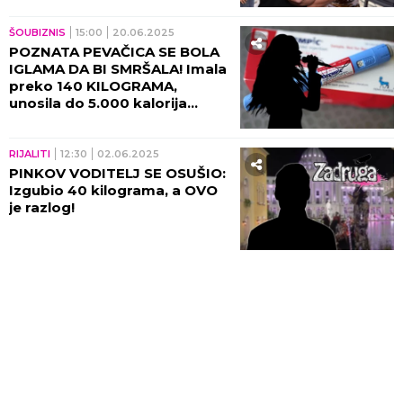
ŠOUBIZNIS
15:00
20.06.2025
POZNATA PEVAČICA SE BOLA
IGLAMA DA BI SMRŠALA! Imala
preko 140 KILOGRAMA,
unosila do 5.000 kalorija
dnevno, a onda se OSUŠILA
ko grana! (FOTO)
RIJALITI
12:30
02.06.2025
PINKOV VODITELJ SE OSUŠIO:
Izgubio 40 kilograma, a OVO
je razlog!