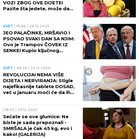
VOZI ZBOG OVE DIJETE!
Pazite šta jedete, može da
bude OPASNO!
SVET
10:56
26.12.2025
JEO PALAČINKE, MRŠAVIO I
PSOVAO SVAKI DAN SA NJIM:
Ovo je Trampov ČOVEK IZ
SENKE! Kupio ključnog
Putinovog saveznika da bi
završio rat!
SVET
09:45
23.12.2025
REVOLUCIJA! NEMA VIŠE
DIJETA I NERVIRANJA: Stigle
najefikasnije tablete DOSAD,
već u januaru moći će da ih
kupe SVI! Evo KOLIKO SE
KILOGRAMA SKIDA
18:03
07.12.2025
Sećate se ove glumice: Ne
biste je sada prepoznali -
SMRŠALA je čak 45 kg, evo i
kako! (GALERIJA)