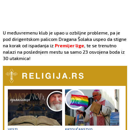
U međuvremenu klub je upao u ozbiljne probleme, pa je
pod dirigentskom palicom Dragana Šolaka uspeo da stigne
na korak od ispadanja iz
Premijer lige
, te se trenutno
nalazi na poslednjem mestu sa samo 23 osvojena boda iz
30 utakmica!
VESTI
KATOLIČANSTVO