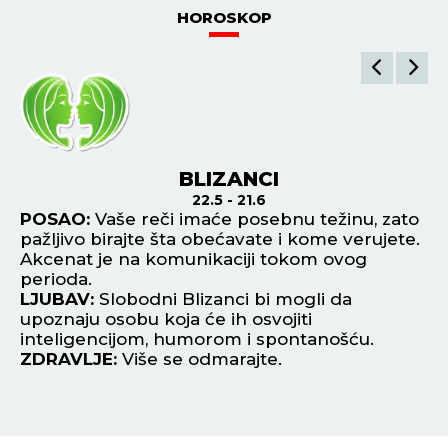
HOROSKOP
BLIZANCI
22.5 - 21.6
na
POSAO:
Vaše reči imaće posebnu težinu, zato
P
pažljivo birajte šta obećavate i kome verujete.
no
Akcenat je na komunikaciji tokom ovog
po
perioda.
L
 u
LJUBAV:
Slobodni Blizanci bi mogli da
pr
upoznaju osobu koja će ih osvojiti
po
inteligencijom, humorom i spontanošću.
ot
ZDRAVLJE:
Više se odmarajte.
Z