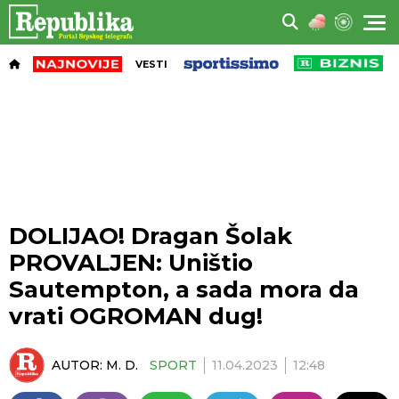
VESTI
DOLIJAO! Dragan Šolak
PROVALJEN: Uništio
Sautempton, a sada mora da
vrati OGROMAN dug!
AUTOR:
M. D.
SPORT
11.04.2023
12:48