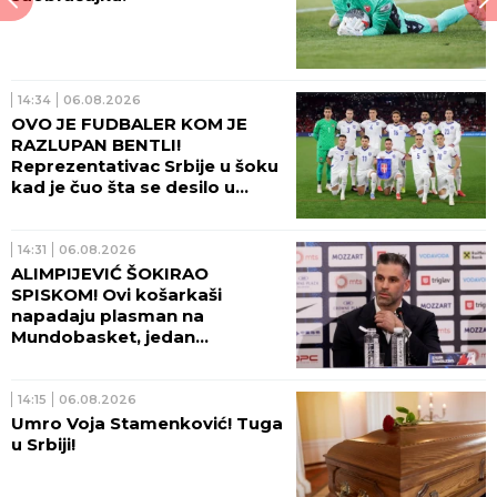
14:34
06.08.2026
OVO JE FUDBALER KOM JE
RAZLUPAN BENTLI!
Reprezentativac Srbije u šoku
kad je čuo šta se desilo u
Beogradu!
14:31
06.08.2026
ALIMPIJEVIĆ ŠOKIRAO
SPISKOM! Ovi košarkaši
napadaju plasman na
Mundobasket, jedan
OGROMAN IZOSTANAK!
14:15
06.08.2026
Umro Voja Stamenković! Tuga
u Srbiji!