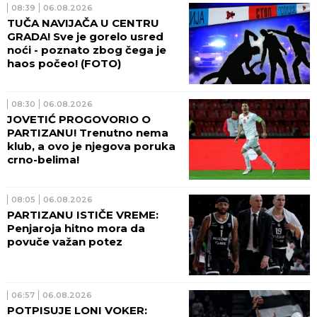
08:39
06.08.2026
TUČA NAVIJAČA U CENTRU
GRADA! Sve je gorelo usred
noći - poznato zbog čega je
haos počeo! (FOTO)
08:30
06.08.2026
JOVETIĆ PROGOVORIO O
PARTIZANU! Trenutno nema
klub, a ovo je njegova poruka
crno-belima!
08:05
06.08.2026
PARTIZANU ISTIČE VREME:
Penjaroja hitno mora da
povuče važan potez
06:57
06.08.2026
POTPISUJE LONI VOKER: