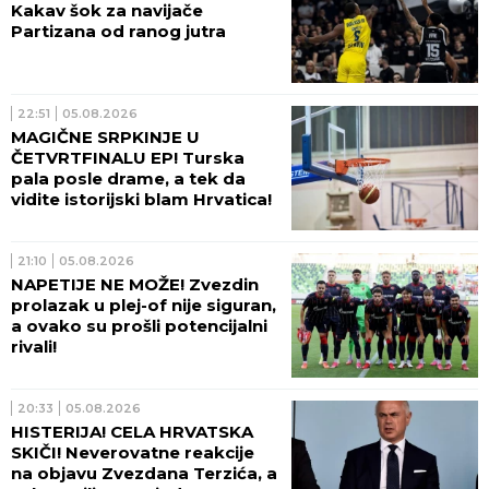
Kakav šok za navijače
Partizana od ranog jutra
22:51
05.08.2026
MAGIČNE SRPKINJE U
ČETVRTFINALU EP! Turska
pala posle drame, a tek da
vidite istorijski blam Hrvatica!
21:10
05.08.2026
NAPETIJE NE MOŽE! Zvezdin
prolazak u plej-of nije siguran,
a ovako su prošli potencijalni
rivali!
20:33
05.08.2026
HISTERIJA! CELA HRVATSKA
SKIČI! Neverovatne reakcije
na objavu Zvezdana Terzića, a