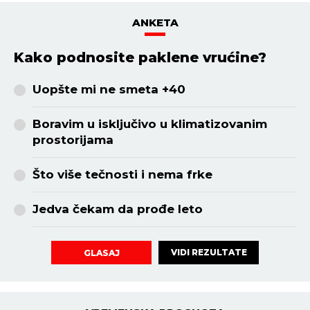
ANKETA
Kako podnosite paklene vrućine?
Uopšte mi ne smeta +40
Boravim u isključivo u klimatizovanim
prostorijama
Što više tečnosti i nema frke
Jedva čekam da prođe leto
VIDI REZULTATE
GLASAJ