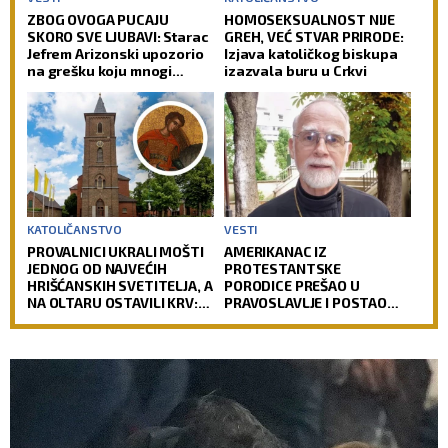
ZBOG OVOGA PUCAJU
HOMOSEKSUALNOST NIJE
SKORO SVE LJUBAVI: Starac
GREH, VEĆ STVAR PRIRODE:
Jefrem Arizonski upozorio
Izjava katoličkog biskupa
na grešku koju mnogi
izazvala buru u Crkvi
prave
KATOLIČANSTVO
VESTI
PROVALNICI UKRALI MOŠTI
AMERIKANAC IZ
JEDNOG OD NAJVEĆIH
PROTESTANTSKE
HRIŠĆANSKIH SVETITELJA, A
PORODICE PREŠAO U
NA OLTARU OSTAVILI KRV:
PRAVOSLAVLJE I POSTAO
Vernici u šoku, policija
SVEŠTENIK: Jedan od
traga za počiniocima
najuglednijih teologa
današnjice govori o svom
putu preobraćenja