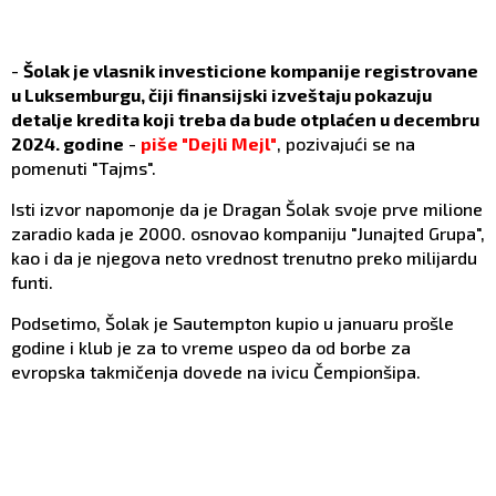
-
Šolak je vlasnik investicione kompanije registrovane
u Luksemburgu, čiji finansijski izveštaju pokazuju
detalje kredita koji treba da bude otplaćen u decembru
2024. godine
-
piše "Dejli Mejl"
, pozivajući se na
pomenuti "Tajms".
Isti izvor napomonje da je Dragan Šolak svoje prve milione
zaradio kada je 2000. osnovao kompaniju "Junajted Grupa",
kao i da je njegova neto vrednost trenutno preko milijardu
funti.
Podsetimo, Šolak je Sautempton kupio u januaru prošle
godine i klub je za to vreme uspeo da od borbe za
evropska takmičenja dovede na ivicu Čempionšipa.