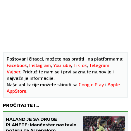
Poštovani čitaoci, možete nas pratiti i na platformama:
Facebook
,
Instagram
,
YouTube
,
TikTok
,
Telegram
,
Vajber
. Pridružite nam se i prvi saznajte najnovije i
najvažnije informacije.
Naše aplikacije možete skinuti sa
Google Play
i
Apple
AppStore
.
PROČITAJTE I...
HALAND JE SA DRUGE
PLANETE: Mančester nastavio
poteru za Arsenalom,