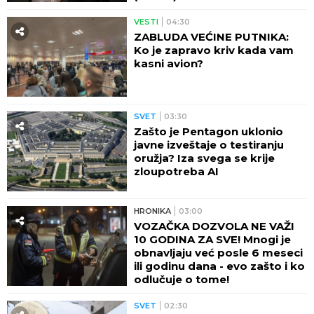
VESTI
04:30
ZABLUDA VEĆINE PUTNIKA:
Ko je zapravo kriv kada vam
kasni avion?
SVET
03:30
Zašto je Pentagon uklonio
javne izveštaje o testiranju
oružja? Iza svega se krije
zloupotreba AI
HRONIKA
03:00
VOZAČKA DOZVOLA NE VAŽI
10 GODINA ZA SVE! Mnogi je
obnavljaju već posle 6 meseci
ili godinu dana - evo zašto i ko
odlučuje o tome!
SVET
02:30