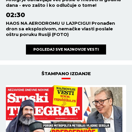
dana - evo zašto i ko odlučuje o tome!
02:30
HAOS NA AERODROMU U LAJPCIGU! Pronađen
dron sa eksplozivom, nemačke vlasti poslale
oštru poruku Rusiji (FOTO)
POGLEDAJ SVE NAJNOVIJE VESTI
ŠTAMPANO IZDANJE