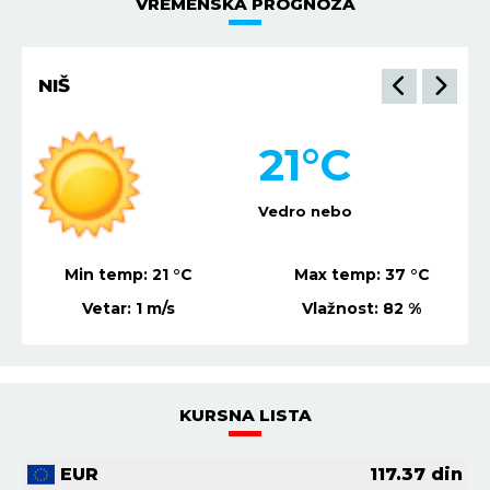
VREMENSKA PROGNOZA
NIŠ
21
°C
Vedro nebo
Min temp:
21
°C
Max temp:
37
°C
Vetar:
1
m/s
Vlažnost:
82
%
KURSNA LISTA
EUR
117.37
din