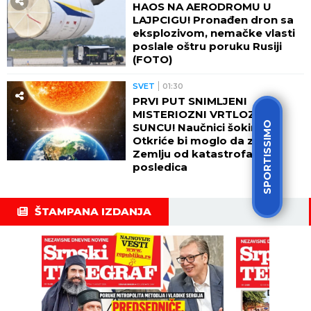
HAOS NA AERODROMU U
LAJPCIGU! Pronađen dron sa
eksplozivom, nemačke vlasti
poslale oštru poruku Rusiji
(FOTO)
SVET
01:30
PRVI PUT SNIMLJENI
MISTERIOZNI VRTLOZI NA
SPORTISSIMO
SUNCU! Naučnici šokirani:
Otkriće bi moglo da zaštiti
Zemlju od katastrofalnih
posledica
ŠTAMPANA IZDANJA