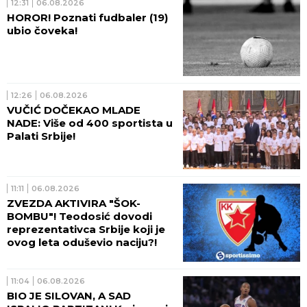
12:31
06.08.2026
HOROR! Poznati fudbaler (19)
ubio čoveka!
12:26
06.08.2026
VUČIĆ DOČEKAO MLADE
NADE: Više od 400 sportista u
Palati Srbije!
11:11
06.08.2026
ZVEZDA AKTIVIRA "ŠOK-
BOMBU"! Teodosić dovodi
reprezentativca Srbije koji je
ovog leta oduševio naciju?!
11:04
06.08.2026
BIO JE SILOVAN, A SAD