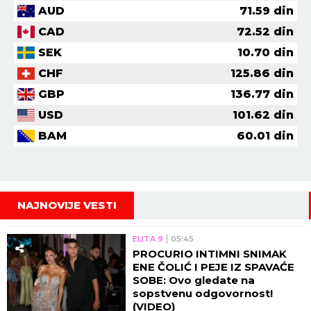
AUD
71.59
din
CAD
72.52
din
SEK
10.70
din
CHF
125.86
din
GBP
136.77
din
USD
101.62
din
BAM
60.01
din
NAJNOVIJE VESTI
ELITA 9
05:45
PROCURIO INTIMNI SNIMAK
ENE ČOLIĆ I PEJE IZ SPAVAĆE
SOBE: Ovo gledate na
sopstvenu odgovornost!
(VIDEO)