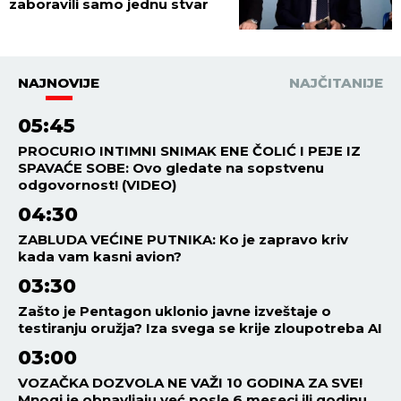
zaboravili samo jednu stvar
NAJNOVIJE
NAJČITANIJE
05:45
PROCURIO INTIMNI SNIMAK ENE ČOLIĆ I PEJE IZ
SPAVAĆE SOBE: Ovo gledate na sopstvenu
odgovornost! (VIDEO)
04:30
ZABLUDA VEĆINE PUTNIKA: Ko je zapravo kriv
kada vam kasni avion?
03:30
Zašto je Pentagon uklonio javne izveštaje o
testiranju oružja? Iza svega se krije zloupotreba AI
03:00
VOZAČKA DOZVOLA NE VAŽI 10 GODINA ZA SVE!
Mnogi je obnavljaju već posle 6 meseci ili godinu