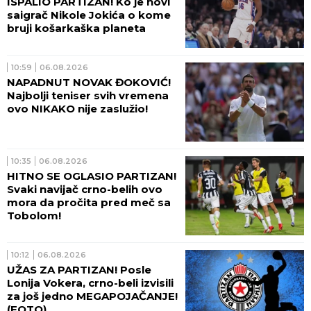
ISPALIO PARTIZAN! Ko je novi
saigrač Nikole Jokića o kome
bruji košarkaška planeta
10:59
06.08.2026
NAPADNUT NOVAK ĐOKOVIĆ!
Najbolji teniser svih vremena
ovo NIKAKO nije zaslužio!
10:35
06.08.2026
HITNO SE OGLASIO PARTIZAN!
Svaki navijač crno-belih ovo
mora da pročita pred meč sa
Tobolom!
10:12
06.08.2026
UŽAS ZA PARTIZAN! Posle
Lonija Vokera, crno-beli izvisili
za još jedno MEGAPOJAČANJE!
(FOTO)