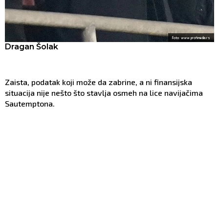
Foto: www.profimedia.rs
Dragan Šolak
Zaista, podatak koji može da zabrine, a ni finansijska
situacija nije nešto što stavlja osmeh na lice navijačima
Sautemptona.