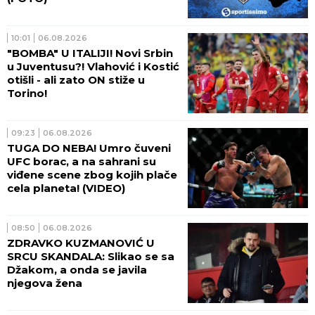
10:01
06.08.2026
"BOMBA" U ITALIJI! Novi Srbin
u Juventusu?! Vlahović i Kostić
otišli - ali zato ON stiže u
Torino!
09:23
06.08.2026
TUGA DO NEBA! Umro čuveni
UFC borac, a na sahrani su
viđene scene zbog kojih plače
cela planeta! (VIDEO)
08:50
06.08.2026
ZDRAVKO KUZMANOVIĆ U
SRCU SKANDALA: Slikao se sa
Džakom, a onda se javila
njegova žena