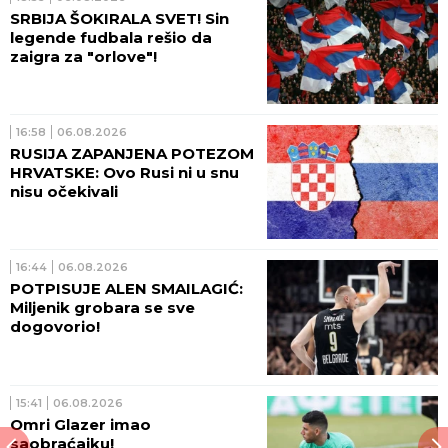
SRBIJA ŠOKIRALA SVET! Sin
legende fudbala rešio da
zaigra za "orlove"!
16:58
06.08.2026
RUSIJA ZAPANJENA POTEZOM
HRVATSKE: Ovo Rusi ni u snu
nisu očekivali
16:44
06.08.2026
POTPISUJE ALEN SMAILAGIĆ:
Miljenik grobara se sve
dogovorio!
15:41
06.08.2026
Omri Glazer imao
saobraćajku!