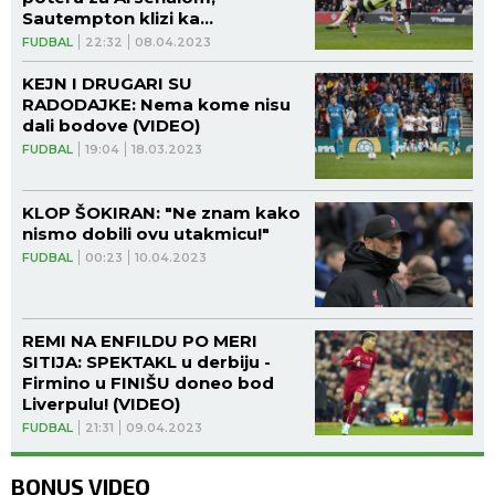
Sautempton klizi ka
Čempionšipu!
FUDBAL
22:32
08.04.2023
KEJN I DRUGARI SU
RADODAJKE: Nema kome nisu
dali bodove (VIDEO)
FUDBAL
19:04
18.03.2023
KLOP ŠOKIRAN: "Ne znam kako
nismo dobili ovu utakmicu!"
FUDBAL
00:23
10.04.2023
REMI NA ENFILDU PO MERI
SITIJA: SPEKTAKL u derbiju -
Firmino u FINIŠU doneo bod
Liverpulu! (VIDEO)
FUDBAL
21:31
09.04.2023
BONUS VIDEO