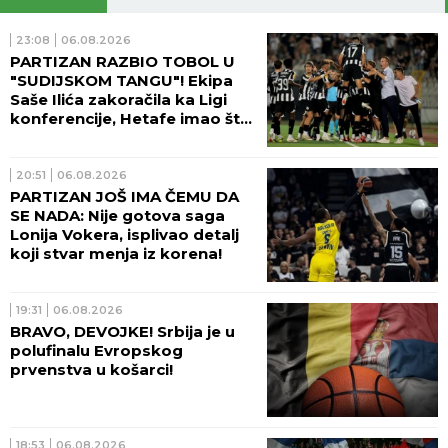
23:08
06.08.2026
PARTIZAN RAZBIO TOBOL U
"SUDIJSKOM TANGU"! Ekipa
Saše Ilića zakoračila ka Ligi
konferencije, Hetafe imao šta
da vidi!
20:51
06.08.2026
PARTIZAN JOŠ IMA ČEMU DA
SE NADA: Nije gotova saga
Lonija Vokera, isplivao detalj
koji stvar menja iz korena!
19:31
06.08.2026
BRAVO, DEVOJKE! Srbija je u
polufinalu Evropskog
prvenstva u košarci!
18:53
06.08.2026