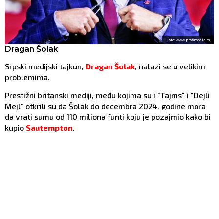
Foto: www.profimedia.rs
Dragan Šolak
Srpski medijski tajkun,
Dragan Šolak
, nalazi se u velikim
problemima.
Prestižni britanski mediji, među kojima su i "Tajms" i "Dejli
Mejl" otkrili su da Šolak do decembra 2024. godine mora
da vrati sumu od 110 miliona funti koju je pozajmio kako bi
kupio
Sautempton
.