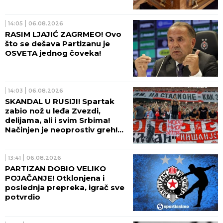
14:05
06.08.2026
RASIM LJAJIĆ ZAGRMEO! Ovo
što se dešava Partizanu je
OSVETA jednog čoveka!
14:03
06.08.2026
SKANDAL U RUSIJI! Spartak
zabio nož u leđa Zvezdi,
delijama, ali i svim Srbima!
Načinjen je neoprostiv greh!
(FOTO)
13:41
06.08.2026
PARTIZAN DOBIO VELIKO
POJAČANJE! Otklonjena i
poslednja prepreka, igrač sve
potvrdio