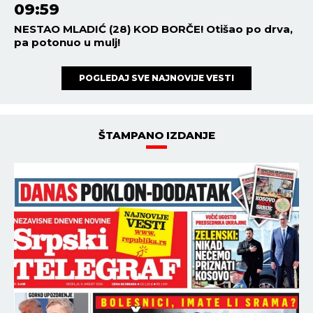
09:59
NESTAO MLADIĆ (28) KOD BORČE! Otišao po drva,
pa potonuo u mulj!
POGLEDAJ SVE NAJNOVIJE VESTI
ŠTAMPANO IZDANJE