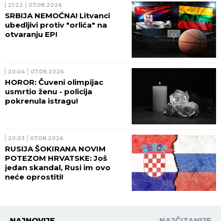
21:22
07.08.2026
SRBIJA NEMOĆNA! Litvanci
ubedljivi protiv "orlića" na
otvaranju EP!
20:04
07.08.2026
HOROR: Čuveni olimpijac
usmrtio ženu - policija
pokrenula istragu!
20:03
07.08.2026
RUSIJA ŠOKIRANA NOVIM
POTEZOM HRVATSKE: Još
jedan skandal, Rusi im ovo
neće oprostiti!
NAJNOVIJE
NAJČITANIJE