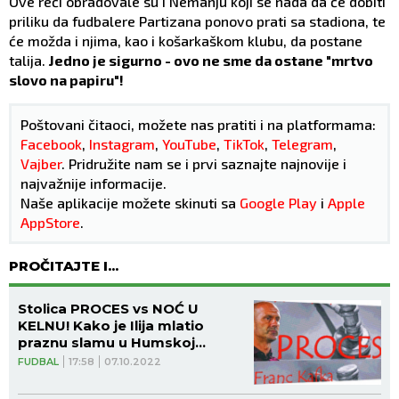
Ove reči obradovale su i Nemanju koji se nada da će dobiti
priliku da fudbalere Partizana ponovo prati sa stadiona, te
će možda i njima, kao i košarkaškom klubu, da postane
talija.
Jedno je sigurno - ovo ne sme da ostane "mrtvo
slovo na papiru"!
Poštovani čitaoci, možete nas pratiti i na platformama:
Facebook
,
Instagram
,
YouTube
,
TikTok
,
Telegram
,
Vajber
. Pridružite nam se i prvi saznajte najnovije i
najvažnije informacije.
Naše aplikacije možete skinuti sa
Google Play
i
Apple
AppStore
.
PROČITAJTE I...
Stolica PROCES vs NOĆ U
KELNU! Kako je Ilija mlatio
praznu slamu u Humskoj...
FUDBAL
17:58
07.10.2022