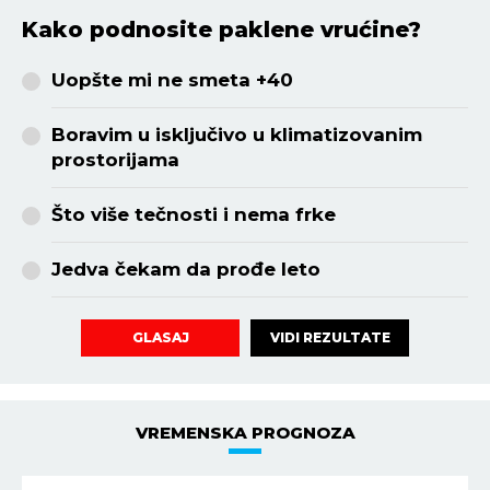
Kako podnosite paklene vrućine?
Uopšte mi ne smeta +40
Boravim u isključivo u klimatizovanim
prostorijama
Što više tečnosti i nema frke
Jedva čekam da prođe leto
VIDI REZULTATE
GLASAJ
VREMENSKA PROGNOZA