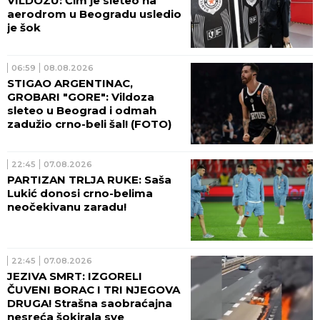
VILDOZU: Čim je sleteo na
aerodrom u Beogradu usledio
je šok
06:59
08.08.2026
STIGAO ARGENTINAC,
GROBARI "GORE": Vildoza
sleteo u Beograd i odmah
zadužio crno-beli šal! (FOTO)
22:45
07.08.2026
PARTIZAN TRLJA RUKE: Saša
Lukić donosi crno-belima
neočekivanu zaradu!
22:45
07.08.2026
JEZIVA SMRT: IZGORELI
ČUVENI BORAC I TRI NJEGOVA
DRUGA! Strašna saobraćajna
nesreća šokirala sve