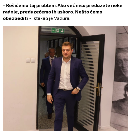
-
Rešićemo taj problem. Ako već nisu preduzete neke
radnje, preduzećemo ih uskoro. Nešto ćemo
obezbediti
- istakao je Vazura.