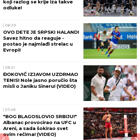
koji razlog se krije iza takve
odluke!
08:29
OVO DETE JE SRPSKI HALAND!
Savez hitno da reaguje -
postao je najmlađi strelac u
Evropi!
08:21
ĐOKOVIĆ IZJAVOM UZDRMAO
TENIS! Nole jasno poručio šta
misli o Janiku Sineru! (VIDEO)
07:48
"BOG BLAGOSLOVIO SRBIJU!"
Albanac provocirao na UFC u
Areni, a sada šokirao svet
ovim rečima! (VIDEO)