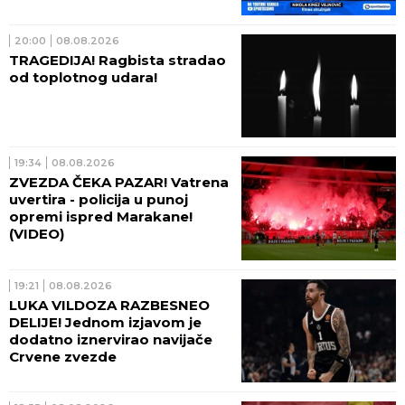
ceni ekstrema (VIDEO)
20:00
08.08.2026
TRAGEDIJA! Ragbista stradao
od toplotnog udara!
19:34
08.08.2026
ZVEZDA ČEKA PAZAR! Vatrena
uvertira - policija u punoj
opremi ispred Marakane!
(VIDEO)
19:21
08.08.2026
LUKA VILDOZA RAZBESNEO
DELIJE! Jednom izjavom je
dodatno iznervirao navijače
Crvene zvezde