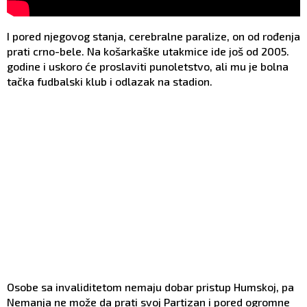
I pored njegovog stanja, cerebralne paralize, on od rođenja
prati crno-bele. Na košarkaške utakmice ide još od 2005.
godine i uskoro će proslaviti punoletstvo, ali mu je bolna
tačka fudbalski klub i odlazak na stadion.
Osobe sa invaliditetom nemaju dobar pristup Humskoj, pa
Nemanja ne može da prati svoj Partizan i pored ogromne