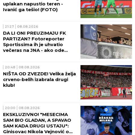
uplakan napustio teren -
Ivanić ga tešio! (FOTO)
21:27
08.08.2026
DA LI ONI PREUZIMAJU FK
PARTIZAN? Fotoreporter
Sportissima ih je uhvatio
večeras na JNA - ako ode
sadašnja uprava crno-belih,
sprema se velika promena!
(FOTO)
20:48
08.08.2026
NIŠTA OD ZVEZDE! Velika želja
crveno-belih izabrala drugi
klub!
20:00
08.08.2026
EKSKLUZIVNO! "MESECIMA
SAM BIO GLADAN, A SPAVAO
SAM KADA DRUGI USTAJU":
Ginisovac Nikola Vejnović o