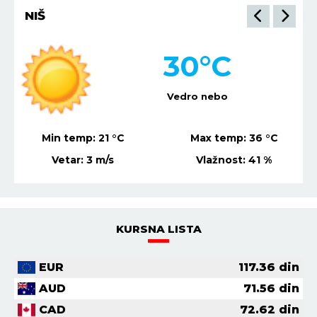
NIŠ
30
°C
Vedro nebo
Min temp:
21
°C
Max temp:
36
°C
Vetar:
3
m/s
Vlažnost:
41
%
KURSNA LISTA
EUR
117.36
din
AUD
71.56
din
CAD
72.62
din