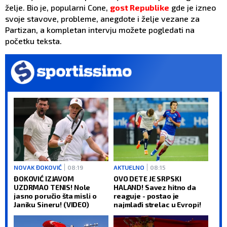
želje. Bio je, popularni Cone,
gost Republike
gde je izneo
svoje stavove, probleme, anegdote i želje vezane za
Partizan, a kompletan intervju možete pogledati na
početku teksta.
NOVAK ĐOKOVIĆ
08:19
AKTUELNO
08:15
ĐOKOVIĆ IZJAVOM
OVO DETE JE SRPSKI
UZDRMAO TENIS! Nole
HALAND! Savez hitno da
jasno poručio šta misli o
reaguje - postao je
Janiku Sineru! (VIDEO)
najmlađi strelac u Evropi!