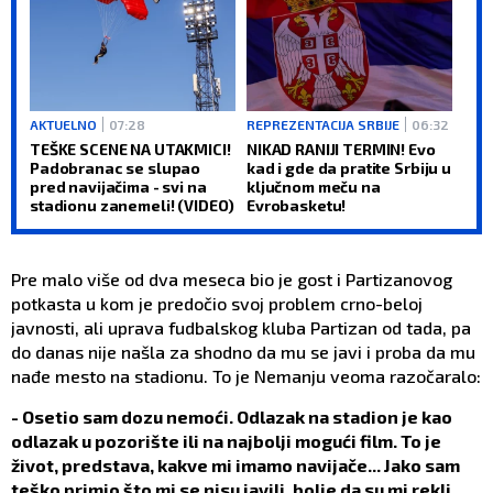
AKTUELNO
07:28
REPREZENTACIJA SRBIJE
06:32
TEŠKE SCENE NA UTAKMICI!
NIKAD RANIJI TERMIN! Evo
Padobranac se slupao
kad i gde da pratite Srbiju u
pred navijačima - svi na
ključnom meču na
stadionu zanemeli! (VIDEO)
Evrobasketu!
Pre malo više od dva meseca bio je gost i Partizanovog
potkasta u kom je predočio svoj problem crno-beloj
javnosti, ali uprava fudbalskog kluba Partizan od tada, pa
do danas nije našla za shodno da mu se javi i proba da mu
nađe mesto na stadionu. To je Nemanju veoma razočaralo:
- Osetio sam dozu nemoći. Odlazak na stadion je kao
odlazak u pozorište ili na najbolji mogući film. To je
život, predstava, kakve mi imamo navijače... Jako sam
teško primio što mi se nisu javili, bolje da su mi rekli