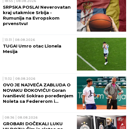
18:55
08.08.2026
SRPSKA POSLA! Neverovatan
kraj utakmice Srbija -
Rumunija na Evropskom
prvenstvu!
13:31
08.08.2026
TUGA! Umro otac Lionela
Mesija
11:32
08.08.2026
OVO JE NAJVEĆA ZABLUDA O
NOVAKU ĐOKOVIĆU! Goran
Ivanišević šokirao poređenjem
Noleta sa Federerom i
Nadalom
08:36
08.08.2026
GROBARI DOČEKALI LUKU