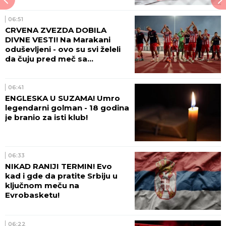
06:51
CRVENA ZVEZDA DOBILA
DIVNE VESTI! Na Marakani
oduševljeni - ovo su svi želeli
da čuju pred meč sa
Hapoelom!
06:41
ENGLESKA U SUZAMA! Umro
legendarni golman - 18 godina
je branio za isti klub!
06:33
NIKAD RANIJI TERMIN! Evo
kad i gde da pratite Srbiju u
ključnom meču na
Evrobasketu!
06:22