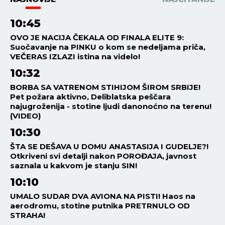
10:45
OVO JE NACIJA ČEKALA OD FINALA ELITE 9:
Suočavanje na PINKU o kom se nedeljama priča,
VEČERAS IZLAZI istina na videlo!
10:32
BORBA SA VATRENOM STIHIJOM ŠIROM SRBIJE!
Pet požara aktivno, Deliblatska peščara
najugroženija - stotine ljudi danonoćno na terenu!
(VIDEO)
10:30
ŠTA SE DEŠAVA U DOMU ANASTASIJA I GUDELJE?!
Otkriveni svi detalji nakon POROĐAJA, javnost
saznala u kakvom je stanju SIN!
10:10
UMALO SUDAR DVA AVIONA NA PISTI! Haos na
aerodromu, stotine putnika PRETRNULO OD
STRAHA!