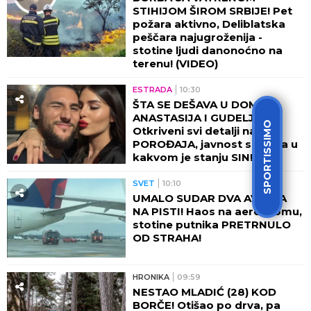
STIHIJOM ŠIROM SRBIJE! Pet
požara aktivno, Deliblatska
peščara najugroženija -
stotine ljudi danonoćno na
terenu! (VIDEO)
ESTRADA
10:30
ŠTA SE DEŠAVA U DOMU
ANASTASIJA I GUDELJE?!
SPORTISSIMO
Otkriveni svi detalji nakon
POROĐAJA, javnost saznala u
kakvom je stanju SIN!
SVET
10:10
UMALO SUDAR DVA AVIONA
NA PISTI! Haos na aerodromu,
stotine putnika PRETRNULO
OD STRAHA!
HRONIKA
09:59
NESTAO MLADIĆ (28) KOD
BORČE! Otišao po drva, pa