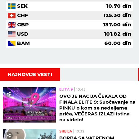
SEK
10.70
din
CHF
125.30
din
GBP
137.00
din
USD
101.82
din
BAM
60.00
din
NAJNOVIJE VESTI
ELITA 9
10:45
OVO JE NACIJA ČEKALA OD
FINALA ELITE 9: Suočavanje na
PINKU o kom se nedeljama
priča, VEČERAS IZLAZI istina
na videlo!
SRBIJA
10:32
BORBA SA VATRENOM