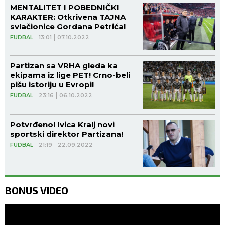
MENTALITET I POBEDNIČKI
KARAKTER: Otkrivena TAJNA
svlačionice Gordana Petrića!
FUDBAL
13:01
07.10.2022
Partizan sa VRHA gleda ka
ekipama iz lige PET! Crno-beli
pišu istoriju u Evropi!
FUDBAL
23:16
06.10.2022
Potvrđeno! Ivica Kralj novi
sportski direktor Partizana!
FUDBAL
21:19
22.09.2022
BONUS VIDEO