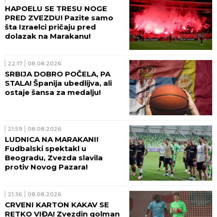
HAPOELU SE TRESU NOGE
PRED ZVEZDU! Pazite samo
šta Izraelci pričaju pred
dolazak na Marakanu!
22:17
08.08.2026
SRBIJA DOBRO POČELA, PA
STALA! Španija ubedlijva, ali
ostaje šansa za medalju!
21:59
08.08.2026
LUDNICA NA MARAKANI!
Fudbalski spektakl u
Beogradu, Zvezda slavila
protiv Novog Pazara!
21:36
08.08.2026
CRVENI KARTON KAKAV SE
RETKO VIĐA! Zvezdin golman