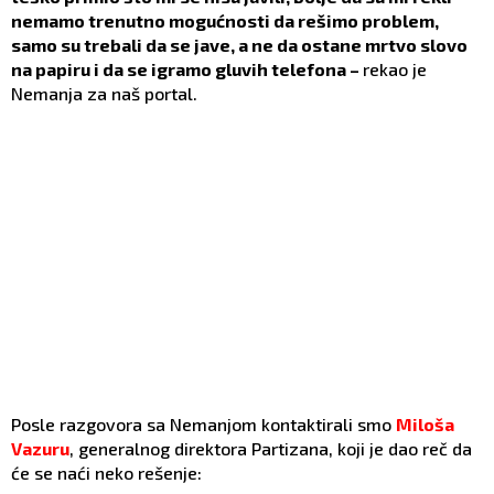
nemamo trenutno mogućnosti da rešimo problem,
samo su trebali da se jave, a ne da ostane mrtvo slovo
na papiru i da se igramo gluvih telefona –
rekao je
Nemanja za naš portal.
Posle razgovora sa Nemanjom kontaktirali smo
Miloša
Vazuru
, generalnog direktora Partizana, koji je dao reč da
će se naći neko rešenje: