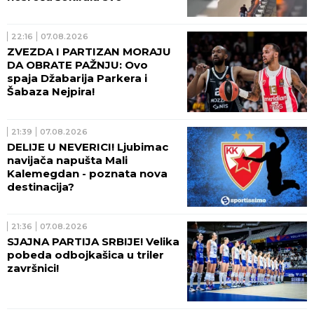
22:16
07.08.2026
ZVEZDA I PARTIZAN MORAJU
DA OBRATE PAŽNJU: Ovo
spaja Džabarija Parkera i
Šabaza Nejpira!
21:39
07.08.2026
DELIJE U NEVERICI! Ljubimac
navijača napušta Mali
Kalemegdan - poznata nova
destinacija?
21:36
07.08.2026
SJAJNA PARTIJA SRBIJE! Velika
pobeda odbojkašica u triler
završnici!