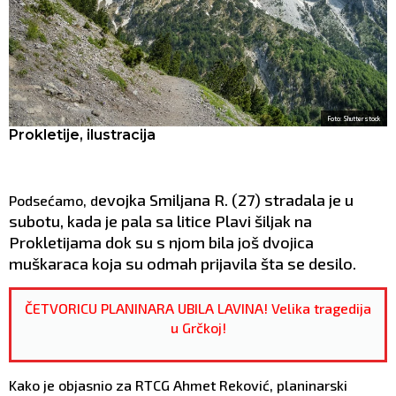
Foto: Shutterstock
Prokletije, ilustracija
evojka Smiljana R. (27) stradala je u
Podsećamo, d
subotu, kada je pala sa litice Plavi šiljak na
Prokletijama dok su s njom bila još dvojica
muškaraca koja su odmah prijavila šta se desilo.
ČETVORICU PLANINARA UBILA LAVINA! Velika tragedija
u Grčkoj!
Kako je objasnio za RTCG Ahmet Reković, planinarski