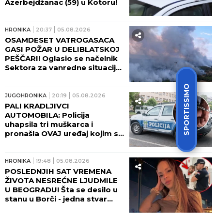
HRONIKA
22:26
05.08.2026
HITNA PRUŽA POMOĆ
POVREĐENIMA! Težak sudar u
Grockoj!
HRONIKA
22:15
05.08.2026
SPORTISSIMO
TRAGEDIJA KOD POŽAREVCA!
Jedna osoba stradala u
požaru
HRONIKA
21:56
05.08.2026
STRAVIČNO! Povređena žena u
požaru kod Čačka - VATRA
STIGLA DO KUĆA!
HRONIKA
21:33
05.08.2026