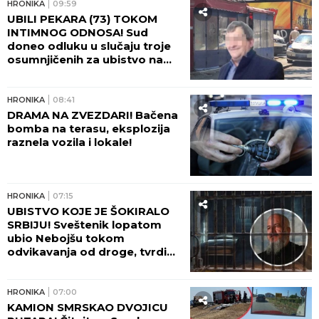
U Evropi masovno IZBACUJU kade i tuš-kabine iz
kupatila: Iako zvuči bizarno, NOVI SISTEM ZA
TUŠIRANJE štedi prostor i novac
"Ne daj Bože da meni dete kaže
nešto ružno! Ja sam njih pratila":
Pevačica otkrila šta je sve radila
zbog dece, o ovome nikada nije
pričala
by Aklamator
HRONIKA
HRONIKA
11:17
BELI LJILJANI I BELI KOVČEG
ZA RUSKINJU! Majka i prijatelji
se oprostili od brutalno