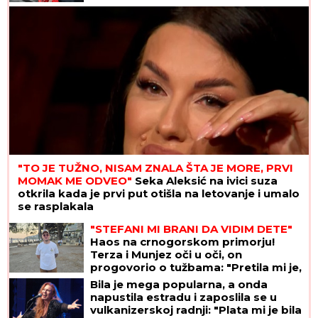
Nevreme će prekriti Srbiju! Pljuskovi sa
grmljavinom stižu u ove krajeve za svega par sati
ŠOK! PEVAČICA PRETUKLA TAKSISTU
Sad prvi put otkrila detalje: "Nisam
htela da platim, prebila sam ga"
Zaradila je 120.000 evra od Elite 9, a
sada je otkrila da je deo ove sume
uložila u promenu profesije