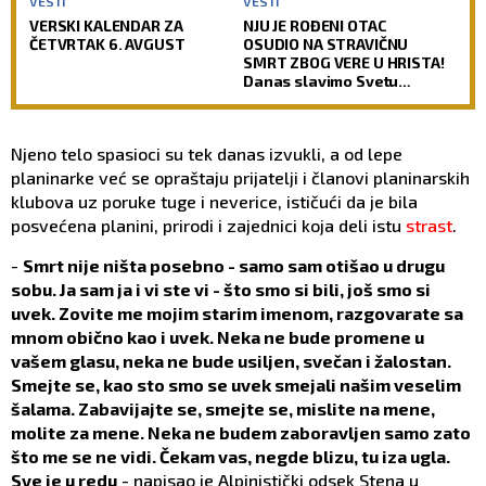
VESTI
VESTI
VERSKI KALENDAR ZA
NJU JE ROĐENI OTAC
ČETVRTAK 6. AVGUST
OSUDIO NA STRAVIČNU
SMRT ZBOG VERE U HRISTA!
Danas slavimo Svetu
velikomučenicu Hristinu!
Njeno telo spasioci su tek danas izvukli, a od lepe
planinarke već se opraštaju prijatelji i članovi planinarskih
klubova uz poruke tuge i neverice, ističući da je bila
posvećena planini, prirodi i zajednici koja deli istu
strast
.
-
Smrt nije ništa posebno - samo sam otišao u drugu
sobu. Ja sam ja i vi ste vi - što smo si bili, još smo si
uvek. Zovite me mojim starim imenom, razgovarate sa
mnom obično kao i uvek. Neka ne bude promene u
vašem glasu, neka ne bude usiljen, svečan i žalostan.
Smejte se, kao sto smo se uvek smejali našim veselim
šalama. Zabavijajte se, smejte se, mislite na mene,
molite za mene. Neka ne budem zaboravljen samo zato
što me se ne vidi. Čekam vas, negde blizu, tu iza ugla.
Sve je u redu
- napisao je Alpinistički odsek Stena u