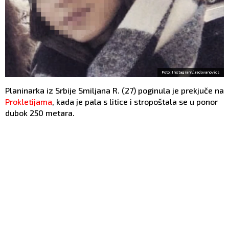
Foto: Instagram/_radovanovics
Planinarka iz Srbije Smiljana R. (27) poginula je prekjuče na
Prokletijama
, kada je pala s litice i stropoštala se u ponor
dubok 250 metara.