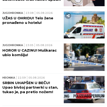
LEDE KRV U ŽILAMA!
HRONIKA
08:41
DRAMA NA ZVEZDARI! Bačena
bomba na terasu, eksplozija
raznela vozila i lokale!
HRONIKA
07:15
UBISTVO KOJE JE ŠOKIRALO
SRBIJU! Sveštenik lopatom
ubio Nebojšu tokom
odvikavanja od droge, tvrdio
da ga je SPASAO!
HRONIKA
07:00
KAMION SMRSKAO DVOJICU
PUTARA! Čitajte u Srpskom
telegrafu!
HRONIKA
06:26