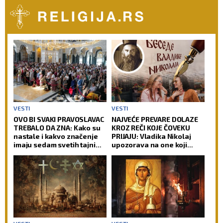
VESTI
VESTI
OVO BI SVAKI PRAVOSLAVAC
NAJVEĆE PREVARE DOLAZE
TREBALO DA ZNA: Kako su
KROZ REČI KOJE ČOVEKU
nastale i kakvo značenje
PRIJAJU: Vladika Nikolaj
imaju sedam svetih tajni
upozorava na one koji
Pravoslavne crkve
zvuče mudro, a zapravo
vode u propast