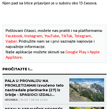
Njen pad sa litice prijavljen je u suboru oko 13 časova.
Poštovani čitaoci, možete nas pratiti i na platformama:
Facebook
,
Instagram
,
YouTube
,
TikTok
,
Telegram
,
Vajber
. Pridružite nam se i prvi saznajte najnovije i
najvažnije informacije.
Naše aplikacije možete skinuti sa
Google Play
i
Apple
AppStore
.
PROČITAJTE I...
PALA U PROVALIJU NA
PROKLETIJAMA! Izvučeno telo
nastradale planinarke (27) iz
Srbije - SPASIOCI IZDALI
OZBILJNO UPOZORENJE
HRONIKA
16:40
08.06.2026
LJUDIMA DA SE NE IGRAJU
ŽIVOTOM!