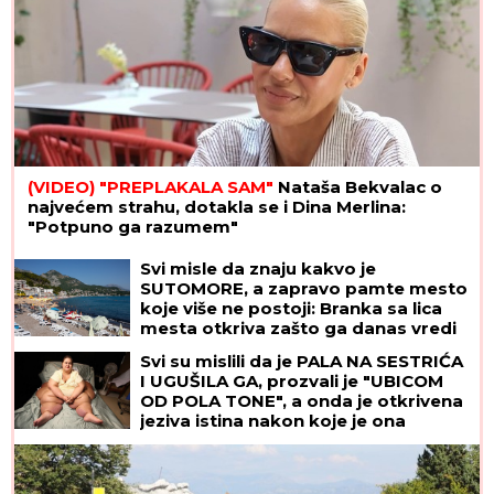
(VIDEO) "PREPLAKALA SAM"
Nataša Bekvalac o
najvećem strahu, dotakla se i Dina Merlina:
"Potpuno ga razumem"
(FOTO) TAKI SA ZANOSNOM
PLAVUŠOM
Grli je pred svima u
lokalu, posle skandala sa Majom i
Asminom pokazao sa kim uživa
Svi misle da znaju kakvo je
SUTOMORE, a zapravo pamte mesto
koje više ne postoji: Branka sa lica
mesta otkriva zašto ga danas vredi
posetiti