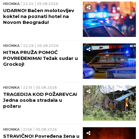
MOTOCIKLISTA I SUVOZAČ
TEŠKO POVREĐENI! Posle
jezivog udesa u Zemunu hitno
prevezeni na VMA!
HRONIKA
06:00
UBISTVO U BARU KOJE JE
UZDRMALO PODZEMLJE:
Doselio se iz Srbije, pa pao u
krvavoj sačekuši – ubicu
otkrio kapetan posle jezivog
zločina
HRONIKA
03:00
UHAPŠEN DVOJAC IZ KULE I
SOMBORA! Osumnjičeni za
šest teških krađa –
automobile krali nakon upada
u kuće vlasnika
JUGOHRONIKA
23:08
05.08.2026
UŽAS U OHRIDU! Telo žene
pronađeno u hotelu!