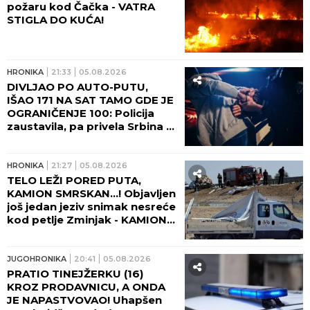
JUGOHRONIKA
23:05
05.08.2026
HOROR U CAZINU! Muškarac
ubio komšiju!
HRONIKA
22:59
05.08.2026
SRBIN UHAPŠEN U BEČU!
Upao bivšoj partnerki u stan,
tukao je, pa pretio nožem!
HRONIKA
22:34
05.08.2026
UDARNO! Bačen molotovljev
koktel na poznati hotel na
Novom Beogradu!