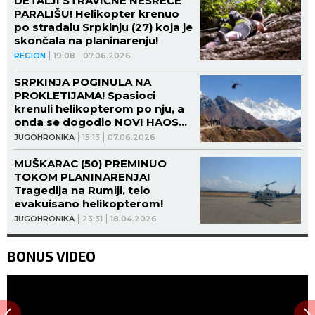
DETALJI STRAVIČNE NESREĆE
PARALIŠU! Helikopter krenuo
po stradalu Srpkinju (27) koja je
skončala na planinarenju!
REGION
19:08
07.06.2026
SRPKINJA POGINULA NA
PROKLETIJAMA! Spasioci
krenuli helikopterom po nju, a
onda se dogodio NOVI HAOS
(VIDEO)
JUGOHRONIKA
15:13
07.06.2026
MUŠKARAC (50) PREMINUO
TOKOM PLANINARENJA!
Tragedija na Rumiji, telo
evakuisano helikopterom!
JUGOHRONIKA
23:31
18.04.2026
BONUS VIDEO