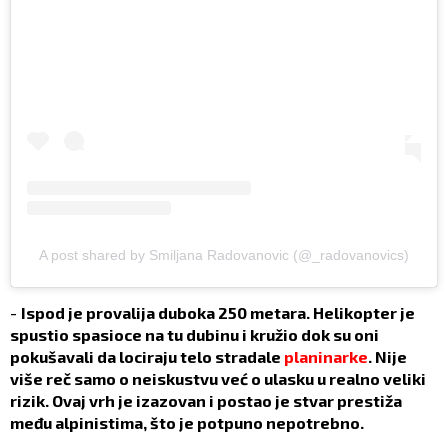
A post shared by Smiljana Radovanovic (@_radovanovics)
-
Ispod je provalija duboka 250 metara. Helikopter je
spustio spasioce na tu dubinu i kružio dok su oni
pokušavali da lociraju telo stradale
planinarke
. Nije
više reč samo o neiskustvu već o ulasku u realno veliki
rizik. Ovaj vrh je izazovan i postao je stvar prestiža
među alpinistima, što je potpuno nepotrebno.