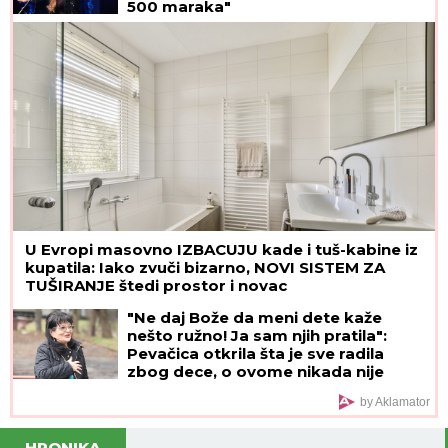
Koji komad teletine je najbolji? Mesari dali
odgovor - iznenadićete se
Sprema se transfer: Nikola
Milenković opet u crno-belom?
Napravila kolaps u organizmu: Maja
Marinković je zloupotrebila lek čije je
korišćenje strogo propisano