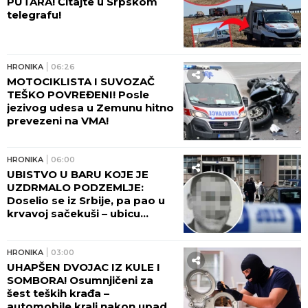
ubijene Ljudmile - suze na
Lešću!
HRONIKA
10:55
KALAŠ KRIO U STANU! Policija
upala, pa zatekla šokantan
prizor: Muškarac (31) odmah
priveden (FOTO)
HRONIKA
10:11
OPSADNO STANJE U CG ZBOG
BUGARINA! Prepiska prljavih
policajaca bliskih Zviceru: "DA
ME HOĆE VIŠE UBITI..."
HRONIKA
09:59
UBILI PEKARA (73) TOKOM
INTIMNOG ODNOSA! Sud
doneo odluku u slučaju troje
osumnjičenih za ubistvo na
Karaburmi - detalji zločina