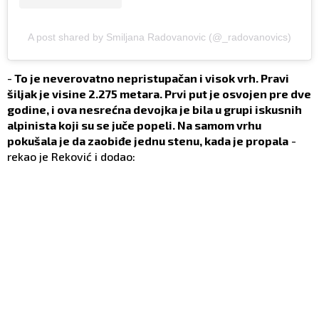
A post shared by Smiljana Radovanovic (@_radovanovics)
-
To je neverovatno nepristupačan i visok vrh. Pravi
šiljak je visine 2.275 metara. Prvi put je osvojen pre dve
godine, i ova nesrećna devojka je bila u grupi iskusnih
alpinista koji su se juče popeli. Na samom vrhu
pokušala je da zaobiđe jednu stenu, kada je propala
-
rekao je Reković i dodao: