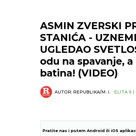
ASMIN ZVERSKI 
STANIĆA - UZNEM
UGLEDAO SVETLOST
odu na spavanje, 
batina! (VIDEO)
AUTOR:
REPUBLIKA/M. I.
ELITA 9 
Pratite nas i putem Android ili iOS aplikac