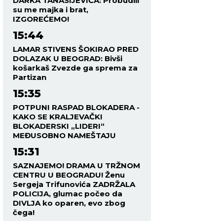
DARKA TANASIJEVIĆA: Probudili
su me majka i brat,
IZGOREĆEMO!
15:44
LAMAR STIVENS ŠOKIRAO PRED
DOLAZAK U BEOGRAD: Bivši
košarkaš Zvezde ga sprema za
Partizan
15:35
POTPUNI RASPAD BLOKADERA -
KAKO SE KRALJEVAČKI
BLOKADERSKI „LIDERI“
MEĐUSOBNO NAMEŠTAJU
15:31
SAZNAJEMO! DRAMA U TRŽNOM
CENTRU U BEOGRADU! Ženu
Sergeja Trifunovića ZADRŽALA
POLICIJA, glumac počeo da
DIVLJA ko oparen, evo zbog
čega!