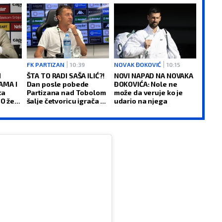
FK PARTIZAN
10:39
NOVAK ĐOKOVIĆ
10:15
H
ŠTA TO RADI SAŠA ILIĆ?!
NOVI NAPAD NA NOVAKA
AMA I
Dan posle pobede
ĐOKOVIĆA: Nole ne
ta
Partizana nad Tobolom
može da veruje ko je
O želi
šalje četvoricu igrača u
udario na njega
kom
drugi klub