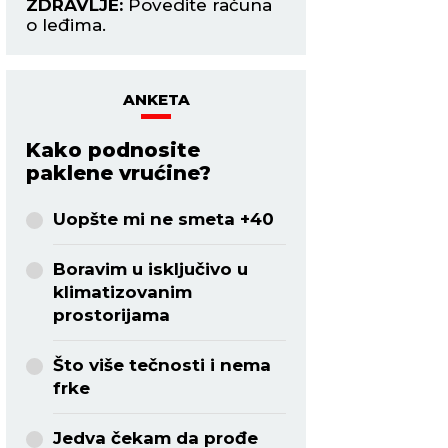
na
ANKETA
Kako podnosite
paklene vrućine?
Uopšte mi ne smeta +40
Boravim u isključivo u
klimatizovanim
prostorijama
Što više tečnosti i nema
frke
Jedva čekam da prođe