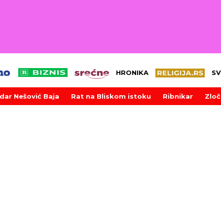
HRONIKA
SV
dar Nešović Baja
Rat na Bliskom istoku
Ribnikar
Zloč