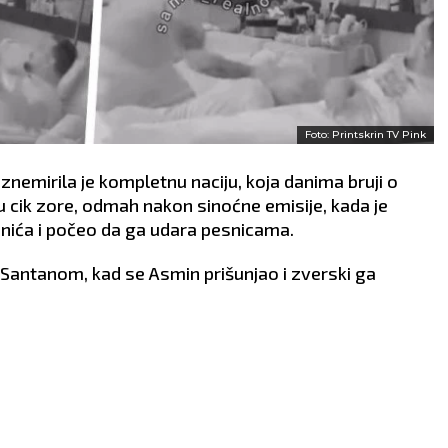
Foto: Printskrin TV Pink
znemirila je kompletnu naciju, koja danima bruji o
 cik zore, odmah nakon sinoćne emisije, kada je
nića i počeo da ga udara pesnicama.
 Santanom, kad se Asmin prišunjao i zverski ga