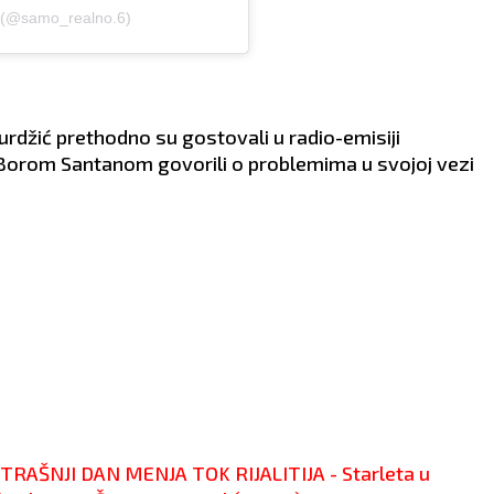
VLJE:
Više se
ZDRAVLJE:
Povedite raču
6 (@samo_realno.6)
rajte.
o leđima.
rdžić prethodno su gostovali u radio-emisiji
i Borom Santanom govorili o problemima u svojoj vezi
RAŠNJI DAN MENJA TOK RIJALITIJA - Starleta u