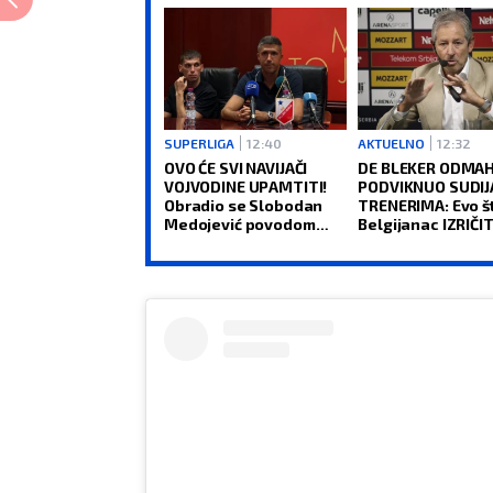
SUPERLIGA
12:40
AKTUELNO
12:32
OVO ĆE SVI NAVIJAČI
DE BLEKER ODMA
VOJVODINE UPAMTITI!
PODVIKNUO SUDIJ
Obradio se Slobodan
TRENERIMA: Evo š
Medojević povodom
Belgijanac IZRIČIT
nove pozicije u klubu
da se desi u srps
(VIDEO)
fudbalu (VIDEO)