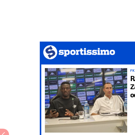
FK
R
Z
o