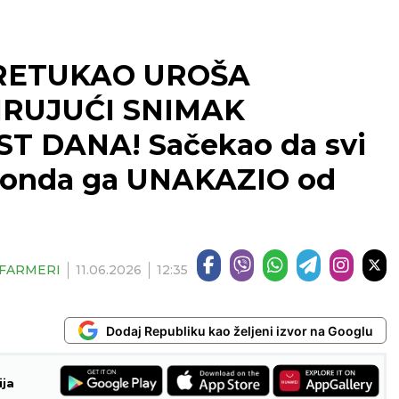
PRETUKAO UROŠA
IRUJUĆI SNIMAK
 DANA! Sačekao da svi
a onda ga UNAKAZIO od
| FARMERI
11.06.2026
12:35
Dodaj Republiku kao željeni izvor na Googlu
ija