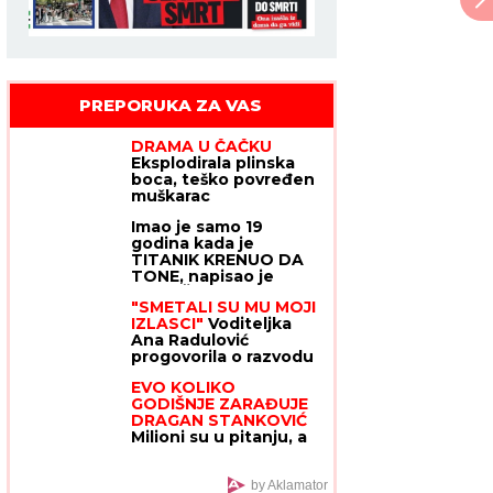
PREPORUKA ZA VAS
DRAMA U ČAČKU
Eksplodirala plinska
boca, teško povređen
muškarac
Imao je samo 19
godina kada je
TITANIK KRENUO DA
TONE, napisao je
OPROŠTAJNO PISMO,
"SMETALI SU MU MOJI
ubacio ga u flašu i
IZLASCI"
Voditeljka
bacio u vodu: Nikada
Ana Radulović
ga više nisu videli, a
progovorila o razvodu
kada je njegova majka
od pevača Mirčeta
pročitala poruku -
EVO KOLIKO
Radulovića
SRCE JOJ JE PUKLO
GODIŠNJE ZARAĐUJE
DRAGAN STANKOVIĆ
Milioni su u pitanju, a
Jovana Jeremić tvrdi:
"U dugovima je"
by Aklamator