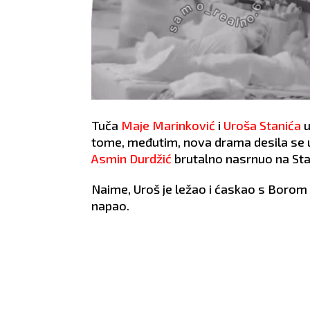
Tuča
Maje Marinković
i
Uroša Stanića
u
tome, međutim, nova drama desila se u
Asmin Durdžić
brutalno nasrnuo na Sta
Naime, Uroš je ležao i ćaskao s Borom
napao.