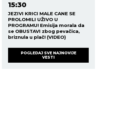
15:30
JEZIVI KRICI MALE CANE SE
PROLOMILI UŽIVO U
PROGRAMU! Emisija morala da
se OBUSTAVI zbog pevačica,
briznula u plač! (VIDEO)
POGLEDAJ SVE NAJNOVIJE
VESTI