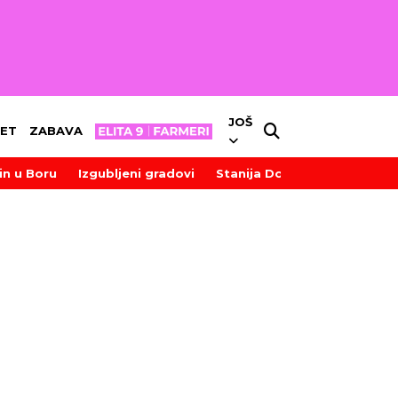
JOŠ
ET
ZABAVA
in u Boru
Izgubljeni gradovi
Stanija Dobrojević