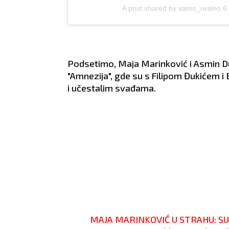
ratite pažnju
završiti u jednom danu.
ZDRA
A post shared by samo_realno.
odma
Podsetimo, Maja Marinković i Asmin Du
"Amnezija", gde su s Filipom Đukićem 
i učestalim svađama.
MAJA MARINKOVIĆ U STRAHU: SUT