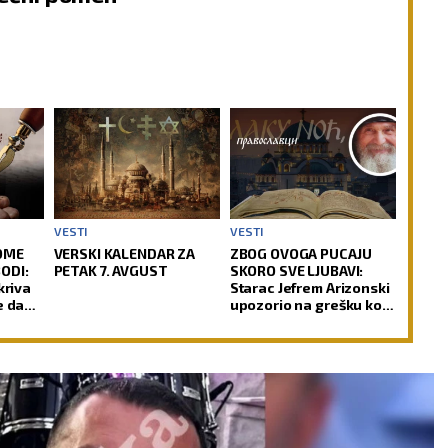
VESTI
VESTI
OME
VERSKI KALENDAR ZA
ZBOG OVOGA PUCAJU
ODI:
PETAK 7. AVGUST
SKORO SVE LJUBAVI:
kriva
Starac Jefrem Arizonski
e da
upozorio na grešku koju
mnogi prave