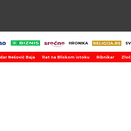
HRONIKA
SV
dar Nešović Baja
Rat na Bliskom istoku
Ribnikar
Zloč