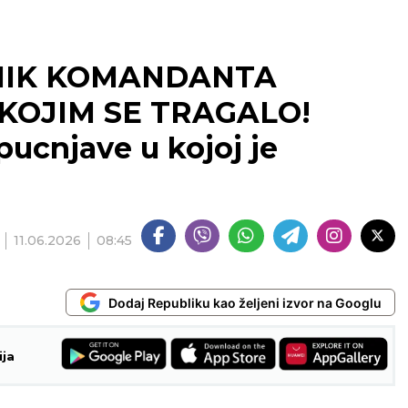
NIK KOMANDANTA
KOJIM SE TRAGALO!
 pucnjave u kojoj je
11.06.2026
08:45
Dodaj Republiku kao željeni izvor na Googlu
ija