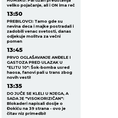
HUMSKU: Partizan predstavlja
veliko pojačanje, ali i ON ima reč
13:50
PREBILOVCI: Tamo gde su
nevina deca i majke postradali i
zadobili venac svetosti, danas
odjekuje molitva za večni
pomen
13:45
PRVO OGLAŠAVANJE ANĐELE I
GASTOZA PRED ULAZAK U
"ELITU 10": Šok-bomba usred
haosa, fanovi pali u trans zbog
novih vesti!
13:35
DO JUČE SE KLELI U NJEGA, A
SADA JE "VISOKORIZIČAN":
Blokaderi napisali dosije o
Đokiću na 39 strana - ovo je
čitav niz primedbi!