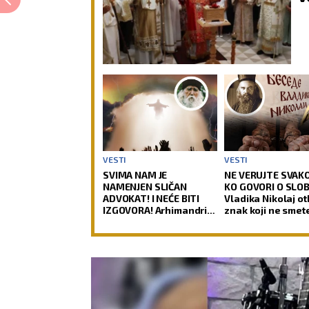
VESTI
VESTI
SVIMA NAM JE
NE VERUJTE SVAK
NAMENJEN SLIČAN
KO GOVORI O SLOB
ADVOKAT! I NEĆE BITI
Vladika Nikolaj ot
IZGOVORA! Arhimandrit
znak koji ne smet
Kleopa o četiri zakona
previdite
prema kojima će Hristos
suditi svetu!