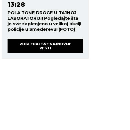
13:28
POLA TONE DROGE U TAJNOJ
LABORATORIJI! Pogledajte šta
je sve zaplenjeno u velikoj akciji
policije u Smederevu! (FOTO)
POGLEDAJ SVE NAJNOVIJE
VESTI