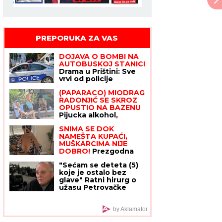
PREPORUKA ZA VAS
DOJAVA O BOMBI NA
AUTOBUSKOJ STANICI
Drama u Prištini: Sve
vrvi od policije
(PAPARACO) MIODRAG
RADONJIĆ SE SKROZ
OPUSTIO NA BAZENU
Pijucka alkohol,
telefonira iz vode, a
SNIMA SE DOK
društvo mu pravi
NAMEŠTA KUPAĆI,
KOLEGA (VIDEO)
MUŠKARCIMA NIJE
DOBRO!
Prezgodna
Srpkinja (41) podigla
"Sećam se deteta (5)
donji deo bikinija, od
koje je ostalo bez
oblina se muti um:
glave" Ratni hirurg o
"Uspostavila kontakt
užasu Petrovačke
sa telom" (FOTO)
ceste
by Aklamator