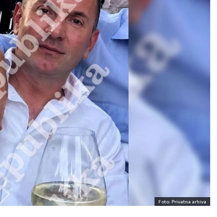
BIK
BLIZANCI
21.4 - 21.5
22.5 - 21.6
AO:
Ovaj dan obeležiće
POSAO:
Vaše reči imaće
šetak rada na jednom
posebnu težinu, zato pažlj
ktu. Uskoro vas očekuje
birajte šta obećavate i ko
isivanje novog ugovora s
verujete. Akcenat je na
om inostranom firmom.
komunikaciji tokom ovog
AV:
Današnji izlazak s
perioda.
nerom može u početku
LJUBAV:
Slobodni Blizanci 
prijatan, ali se može
mogli da upoznaju osobu
čati ljubomornim
koja će ih osvojiti
ama.
inteligencijom, humorom i
VLJE:
Vrtoglavica.
spontanošću.
Foto: Privatna arhiva
ZDRAVLJE:
Više se