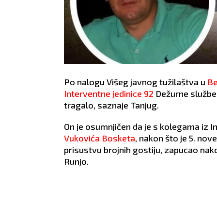
Po nalogu Višeg javnog tužilaštva u
B
Interventne jedinice 92
Dežurne službe 
tragalo, saznaje Tanjug.
On je osumnjičen da je s kolegama iz I
Vukovića Bosketa
, nakon što je 5. nov
prisustvu brojnih gostiju, zapucao n
Runjo.