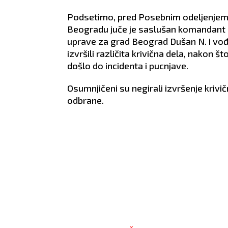
lovi u nogama.
Podsetimo, pred Posebnim odeljenjem z
Beogradu juče je saslušan komandant I
uprave za grad Beograd Dušan N. i vođ
izvršili različita krivična dela, nakon 
došlo do incidenta i pucnjave.
Osumnjičeni su negirali izvršenje krivičn
odbrane.