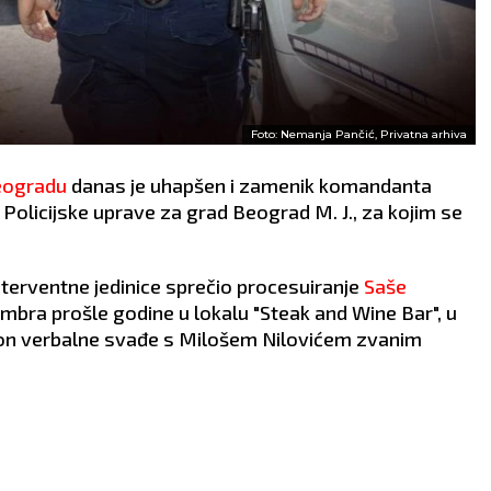
Foto: Nemanja Pančić, Privatna arhiva
eogradu
danas je uhapšen i zamenik komandanta
Policijske uprave za grad Beograd M. J., za kojim se
nterventne jedinice sprečio procesuiranje
Saše
embra prošle godine u lokalu "Steak and Wine Bar", u
akon verbalne svađe s Milošem Nilovićem zvanim