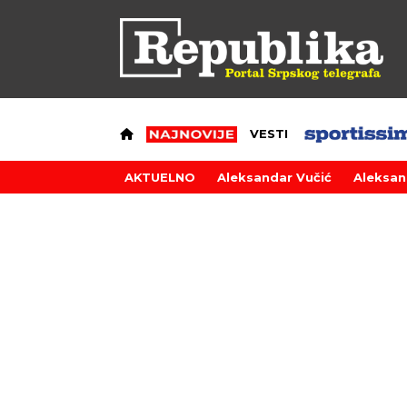
VESTI
AKTUELNO
Aleksandar Vučić
Aleksan