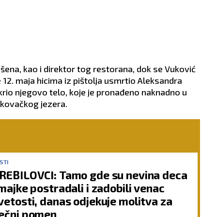
šena, kao i direktor tog restorana, dok se Vuković
 12. maja hicima iz pištolja usmrtio Aleksandra
io njegovo telo, koje je pronađeno naknadno u
rkovačkog jezera.
STI
REBILOVCI: Tamo gde su nevina deca
 majke postradali i zadobili venac
vetosti, danas odjekuje molitva za
ečni pomen