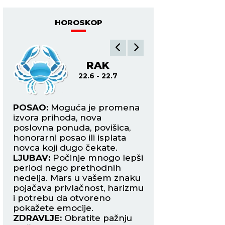
HOROSKOP
RAK
L
22.6 - 22.7
22.7
POSAO:
Moguća je promena
POSAO:
Merkur je
ivo
izvora prihoda, nova
znak i vraća vam
me
poslovna ponuda, povišica,
samopouzdanje, b
honorarni posao ili isplata
razmišljanja i spo
novca koji dugo čekate.
ubedite druge u sv
LJUBAV:
Počinje mnogo lepši
LJUBAV:
Slobodni 
bi
period nego prethodnih
mogli bi da upozn
nedelja. Mars u vašem znaku
koja će ih osvojiti 
pojačava privlačnost, harizmu
pogled. Zauzeti La
i potrebu da otvoreno
u novu fazu.
pokažete emocije.
ZDRAVLJE:
Ne mor
ZDRAVLJE:
Obratite pažnju
završiti u jednom 