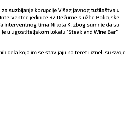
odmarajte.
a suzbijanje korupcije Višeg javnog tužilaštva u
nterventne jedinice 92 Dežurne službe Policijske
a interventnog tima Nikola K. zbog sumnje da su
što je u ugostiteljskom lokalu "Steak and Wine Bar"
ih dela koja im se stavljaju na teret i izneli su svoje