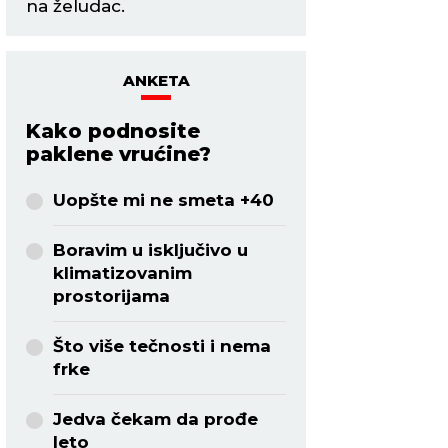
na želudac.
ANKETA
Kako podnosite
paklene vrućine?
Uopšte mi ne smeta +40
Boravim u isključivo u
klimatizovanim
prostorijama
Što više tečnosti i nema
frke
Jedva čekam da prođe
leto