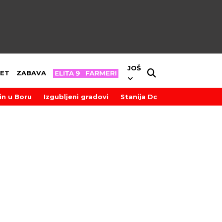
JOŠ
ET
ZABAVA
in u Boru
Izgubljeni gradovi
Stanija Dobrojević