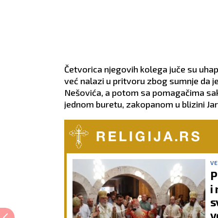
Četvorica njegovih kolega juče su uhap
već nalazi u pritvoru zbog sumnje da je
Nešovića, a potom sa pomagačima sakr
jednom buretu, zakopanom u blizini Ja
VE
P
i
s
v