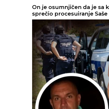
On je osumnjičen da je sa 
sprečio procesuiranje Saše