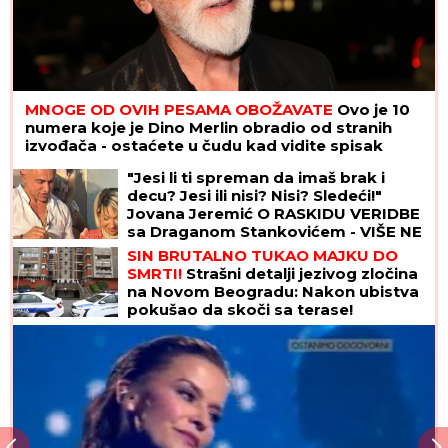
MNOGE OD OVIH PESAMA OBOŽAVATE
Ovo je 10
numera koje je Dino Merlin obradio od stranih
izvođača - ostaćete u čudu kad vidite spisak
"Jesi li ti spreman da imaš brak i
decu? Jesi ili nisi? Nisi? Sledeći!"
Jovana Jeremić O RASKIDU VERIDBE
sa Draganom Stankovićem - VIŠE NE
PONAVLJA ISTE GREŠKE!
SIN BRUTALNO TUKAO MAJKU DO
SMRTI!
Strašni detalji jezivog zločina
na Novom Beogradu: Nakon ubistva
pokušao da skoči sa terase!