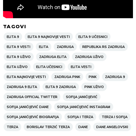
TAGOVI
ELITA 9
ELITA 9 NAJNOVIJE VESTI
ELITA 9 UČESNICI
ELITA 9 VESTI
ELITA
ZADRUGA
REPUBLIKA RS ZADRUGA
ELITA 9 UŽIVO
ZADRUGA ELITA
ZADRUGA UŽIVO
ELITA UŽIVO
ELITA UČESNICI
ELITA VESTI
ELITA NAJNOVIJE VESTI
ZADRUGA PINK
PINK
ZADRUGA 9
ZADRUGA 9 ELITA
ELITA 9 ZADRUGA
PINK UŽIVO
ZADRUGA OFFICIAL TWITTER
SOFIJA JANIĆIJEVIĆ
SOFIJA JANIĆIJEVIĆ DANE
SOFIJA JANIĆIJEVIĆ INSTAGRAM
SOFIJA JANIĆIJEVIĆ BIOGRAFIJA
SOFIJA I TERZA
TERZA I SOFIJA
TERZA
BORISLAV TERZIĆ TERZA
DANE
DANE ANGELOVSKI