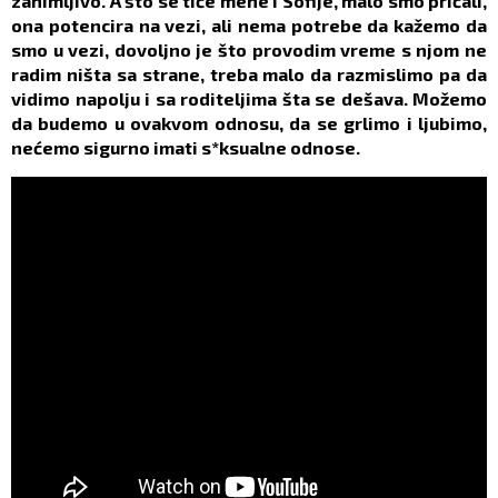
zanimljivo. A što se tiče mene i Sofije, malo smo pričali,
ona potencira na vezi, ali nema potrebe da kažemo da
smo u vezi, dovoljno je što provodim vreme s njom ne
radim ništa sa strane, treba malo da razmislimo pa da
vidimo napolju i sa roditeljima šta se dešava. Možemo
da budemo u ovakvom odnosu, da se grlimo i ljubimo,
nećemo sigurno imati s*ksualne odnose.