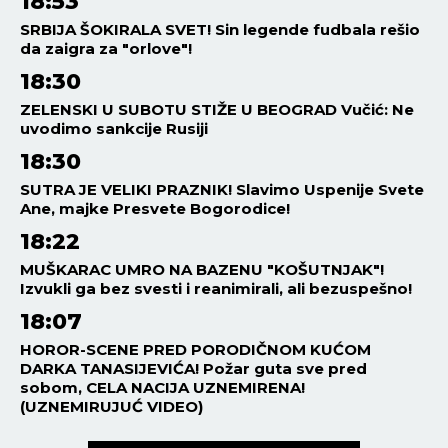
18:53
SRBIJA ŠOKIRALA SVET! Sin legende fudbala rešio
da zaigra za "orlove"!
18:30
ZELENSKI U SUBOTU STIŽE U BEOGRAD Vučić: Ne
uvodimo sankcije Rusiji
18:30
SUTRA JE VELIKI PRAZNIK! Slavimo Uspenije Svete
Ane, majke Presvete Bogorodice!
18:22
MUŠKARAC UMRO NA BAZENU "KOŠUTNJAK"!
Izvukli ga bez svesti i reanimirali, ali bezuspešno!
18:07
HOROR-SCENE PRED PORODIČNOM KUĆOM
DARKA TANASIJEVIĆA! Požar guta sve pred
sobom, CELA NACIJA UZNEMIRENA!
(UZNEMIRUJUĆ VIDEO)