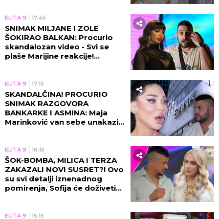
VIDEO)
ELITA 9
17:45
SNIMAK MILJANE I ZOLE
ŠOKIRAO BALKAN: Procurio
skandalozan video - Svi se
plaše Marijine reakcije!
(VIDEO)
ELITA 9
17:15
SKANDALČINA! PROCURIO
SNIMAK RAZGOVORA
BANKARKE I ASMINA: Maja
Marinković van sebe unakazila
Gabi! (VIDEO)
ELITA 9
16:15
ŠOK-BOMBA, MILICA I TERZA
ZAKAZALI NOVI SUSRET?! Ovo
su svi detalji iznenadnog
pomirenja, Sofija će doživeti
nervni slom!
ELITA 9
15:15