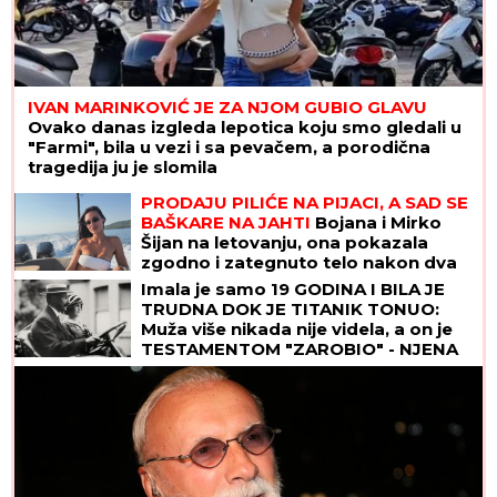
IVAN MARINKOVIĆ JE ZA NJOM GUBIO GLAVU
Ovako danas izgleda lepotica koju smo gledali u
"Farmi", bila u vezi i sa pevačem, a porodična
tragedija ju je slomila
PRODAJU PILIĆE NA PIJACI, A SAD SE
BAŠKARE NA JAHTI
Bojana i Mirko
Šijan na letovanju, ona pokazala
zgodno i zategnuto telo nakon dva
porođaja (FOTO)
Imala je samo 19 GODINA I BILA JE
TRUDNA DOK JE TITANIK TONUO:
Muža više nikada nije videla, a on je
TESTAMENTOM "ZAROBIO" - NJENA
TAJNA i danas ledi krv u žilama