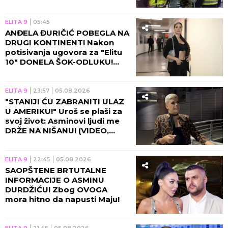
programu, voditelj prekinuo
emisiju!
ELITA 9
05:45
ANĐELA ĐURIČIĆ POBEGLA NA
DRUGI KONTINENT! Nakon
potisivanja ugovora za "Elitu
10" DONELA ŠOK-ODLUKU!
(VIDEO)
ELITA 9
23:57
05.08.2026
"STANIJI ĆU ZABRANITI ULAZ
U AMERIKU!" Uroš se plaši za
svoj život: Asminovi ljudi me
DRŽE NA NIŠANU! (VIDEO,
GALERIJA)
ELITA 9
22:45
05.08.2026
SAOPŠTENE BRTUTALNE
INFORMACIJE O ASMINU
DURDŽIĆU! Zbog OVOGA
mora hitno da napusti Maju!