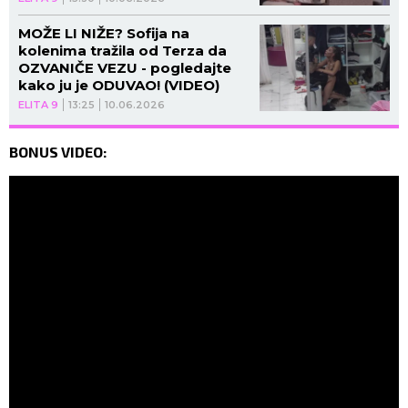
MOŽE LI NIŽE? Sofija na
kolenima tražila od Terza da
OZVANIČE VEZU - pogledajte
kako ju je ODUVAO! (VIDEO)
ELITA 9
13:25
10.06.2026
BONUS VIDEO: