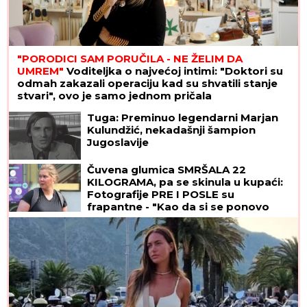
"PORODICI SAM PORUČILA - NE ŽELIM DA
UMREM"
Voditeljka o najvećoj intimi: "Doktori su
odmah zakazali operaciju kad su shvatili stanje
stvari", ovo je samo jednom pričala
Tuga: Preminuo legendarni Marjan
Kulundžić, nekadašnji šampion
Jugoslavije
Čuvena glumica SMRŠALA 22
KILOGRAMA, pa se skinula u kupaći:
Fotografije PRE I POSLE su
frapantne - "Kao da si se ponovo
rodila"