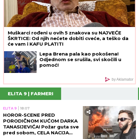
Muškarci rođeni u ovih 5 znakova su NAJVEĆE
ŠKRTICE: Od njih nećete dobiti cveće, a teško da
će vam i KAFU PLATITI
Lepa Brena pala kao pokošena!
Odjednom se srušila, svi skočili u
pomoć!
by Aklamator
ELITA 9 | FARMERI
ELITA 9
18:07
HOROR-SCENE PRED
PORODIČNOM KUĆOM DARKA
TANASIJEVIĆA! Požar guta sve
pred sobom, CELA NACIJA
UZNEMIRENA! (UZNEMIRUJUĆ