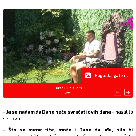
Pogledaj galeriju
Terza u Rajskom
vrtu
-
Ja se nadam da Dane neće svraćati ovih dana
- našalilo
se Drvo.
-
Što se mene tiče, može i Dane da uđe, bilo bi