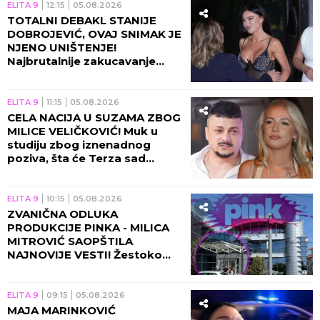
ELITA 9
12:15
05.08.2026
TOTALNI DEBAKL STANIJE
DOBROJEVIĆ, OVAJ SNIMAK JE
NJENO UNIŠTENJE!
Najbrutalnije zakucavanje
otkako se završila "Elita 9"!
ELITA 9
11:15
05.08.2026
CELA NACIJA U SUZAMA ZBOG
MILICE VELIČKOVIĆ! Muk u
studiju zbog iznenadnog
poziva, šta će Terza sad
uraditi?!
ELITA 9
10:15
05.08.2026
ZVANIČNA ODLUKA
PRODUKCIJE PINKA - MILICA
MITROVIĆ SAOPŠTILA
NAJNOVIJE VESTI! Žestoko
zakucavanje, ovo se dešava
pred početak "Elite 10"!
ELITA 9
09:15
05.08.2026
MAJA MARINKOVIĆ