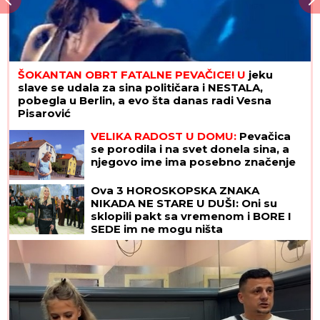
ŠOKANTAN OBRT FATALNE PEVAČICE! U
jeku
slave se udala za sina političara i NESTALA,
pobegla u Berlin, a evo šta danas radi Vesna
Pisarović
VELIKA RADOST U DOMU:
Pevačica
se porodila i na svet donela sina, a
njegovo ime ima posebno značenje
Ova 3 HOROSKOPSKA ZNAKA
NIKADA NE STARE U DUŠI: Oni su
sklopili pakt sa vremenom i BORE I
SEDE im ne mogu ništa