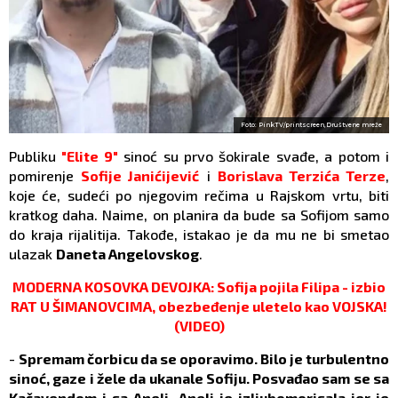
Foto: PinkTV/printscreen,Društvene mreže
Publiku
"Elite 9"
sinoć su prvo šokirale svađe, a potom i
pomirenje
Sofije Janićijević
i
Borislava Terzića Terze
,
koje će, sudeći po njegovim rečima u Rajskom vrtu, biti
kratkog daha. Naime, on planira da bude sa Sofijom samo
do kraja rijalitija. Takođe, istakao je da mu ne bi smetao
ulazak
Daneta Angelovskog
.
MODERNA KOSOVKA DEVOJKA: Sofija pojila Filipa - izbio
RAT U ŠIMANOVCIMA, obezbeđenje uletelo kao VOJSKA!
(VIDEO)
-
Spremam čorbicu da se oporavimo. Bilo je turbulentno
sinoć, gaze i žele da ukanale Sofiju. Posvađao sam se sa
Kačavendom i sa Aneli. Aneli je izljubomorisala jer je