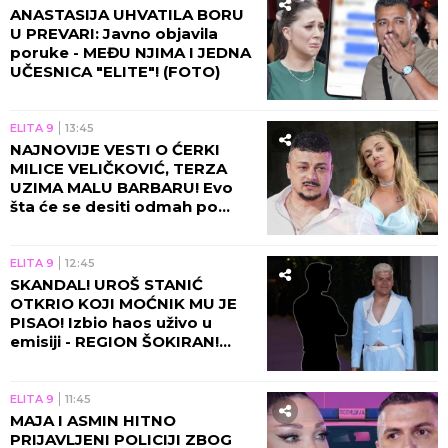
ANASTASIJA UHVATILA BORU
U PREVARI: Javno objavila
poruke - MEĐU NJIMA I JEDNA
UČESNICA "ELITE"! (FOTO)
ELITA 9
13:45
NAJNOVIJE VESTI O ĆERKI
MILICE VELIČKOVIĆ, TERZA
UZIMA MALU BARBARU! Evo
šta će se desiti odmah po
povratku u Beograd!
ELITA 9
12:45
SKANDAL! UROŠ STANIĆ
OTKRIO KOJI MOĆNIK MU JE
PISAO! Izbio haos uživo u
emisiji - REGION ŠOKIRAN!
(VIDEO)
ELITA 9
11:45
MAJA I ASMIN HITNO
PRIJAVLJENI POLICIJI ZBOG