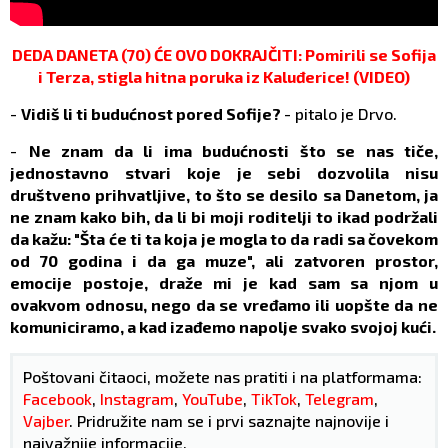
DEDA DANETA (70) ĆE OVO DOKRAJČITI: Pomirili se Sofija
i Terza, stigla hitna poruka iz Kaluđerice! (VIDEO)
-
Vidiš li ti budućnost pored Sofije?
- pitalo je Drvo.
-
Ne znam da li ima budućnosti što se nas tiče,
jednostavno stvari koje je sebi dozvolila nisu
društveno prihvatljive, to što se desilo sa Danetom, ja
ne znam kako bih, da li bi moji roditelji to ikad podržali
da kažu: "Šta će ti ta koja je mogla to da radi sa čovekom
od 70 godina i da ga muze", ali zatvoren prostor,
emocije postoje, draže mi je kad sam sa njom u
ovakvom odnosu, nego da se vređamo ili uopšte da ne
komuniciramo, a kad izađemo napolje svako svojoj kući.
Poštovani čitaoci, možete nas pratiti i na platformama:
Facebook
,
Instagram
,
YouTube
,
TikTok
,
Telegram
,
Vajber
. Pridružite nam se i prvi saznajte najnovije i
najvažnije informacije.