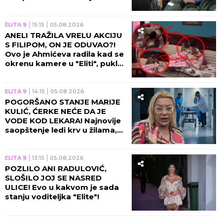
stravičnu istinu!
ELITA 9
15:15
05.08.2026
ANELI TRAŽILA VRELU AKCIJU
S FILIPOM, ON JE ODUVAO?!
Ovo je Ahmićeva radila kad se
okrenu kamere u "Eliti", pukla
bruka!
ELITA 9
14:15
05.08.2026
POGORŠANO STANJE MARIJE
KULIĆ, ĆERKE NEĆE DA JE
VODE KOD LEKARA! Najnovije
saopštenje ledi krv u žilama,
Miljanina majka jedva hoda!
ELITA 9
13:15
05.08.2026
POZLILO ANI RADULOVIĆ,
SLOŠILO JOJ SE NASRED
ULICE! Evo u kakvom je sada
stanju voditeljka "Elite"!