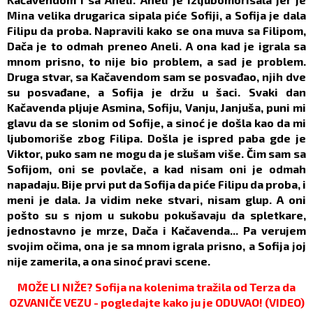
Mina velika drugarica sipala piće Sofiji, a Sofija je dala
Filipu da proba. Napravili kako se ona muva sa Filipom,
Dača je to odmah preneo Aneli. A ona kad je igrala sa
mnom prisno, to nije bio problem, a sad je problem.
Druga stvar, sa Kačavendom sam se posvađao, njih dve
su posvađane, a Sofija je držu u šaci. Svaki dan
Kačavenda pljuje Asmina, Sofiju, Vanju, Janjuša, puni mi
glavu da se slonim od Sofije, a sinoć je došla kao da mi
ljubomoriše zbog Filipa. Došla je ispred paba gde je
Viktor, puko sam ne mogu da je slušam više. Čim sam sa
Sofijom, oni se povlače, a kad nisam oni je odmah
napadaju. Bije prvi put da Sofija da piće Filipu da proba, i
meni je dala. Ja vidim neke stvari, nisam glup. A oni
pošto su s njom u sukobu pokušavaju da spletkare,
jednostavno je mrze, Dača i Kačavenda... Pa verujem
svojim očima, ona je sa mnom igrala prisno, a Sofija joj
nije zamerila, a ona sinoć pravi scene.
MOŽE LI NIŽE? Sofija na kolenima tražila od Terza da
OZVANIČE VEZU - pogledajte kako ju je ODUVAO! (VIDEO)