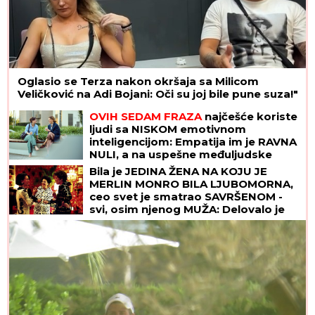
Oglasio se Terza nakon okršaja sa Milicom
Veličković na Adi Bojani: Oči su joj bile pune suza!"
OVIH SEDAM FRAZA
najčešće koriste
ljudi sa NISKOM emotivnom
inteligencijom: Empatija im je RAVNA
NULI, a na uspešne međuljudske
odnose mogu da zaborave
Bila je JEDINA ŽENA NA KOJU JE
MERLIN MONRO BILA LJUBOMORNA,
ceo svet je smatrao SAVRŠENOM -
svi, osim njenog MUŽA: Delovalo je
da ŽIVI BAJKU, a kod kuće joj je bilo
GORE NEGO U PAKLU