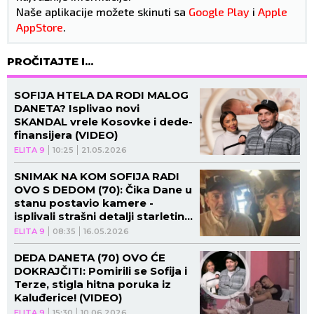
Naše aplikacije možete skinuti sa
Google Play
i
Apple
AppStore
.
PROČITAJTE I...
SOFIJA HTELA DA RODI MALOG
DANETA? Isplivao novi
SKANDAL vrele Kosovke i dede-
finansijera (VIDEO)
ELITA 9
10:25
21.05.2026
SNIMAK NA KOM SOFIJA RADI
OVO S DEDOM (70): Čika Dane u
stanu postavio kamere -
isplivali strašni detalji starletine
prošlosti!
ELITA 9
08:35
16.05.2026
DEDA DANETA (70) OVO ĆE
DOKRAJČITI: Pomirili se Sofija i
Terze, stigla hitna poruka iz
Kaluđerice! (VIDEO)
ELITA 9
15:30
10.06.2026