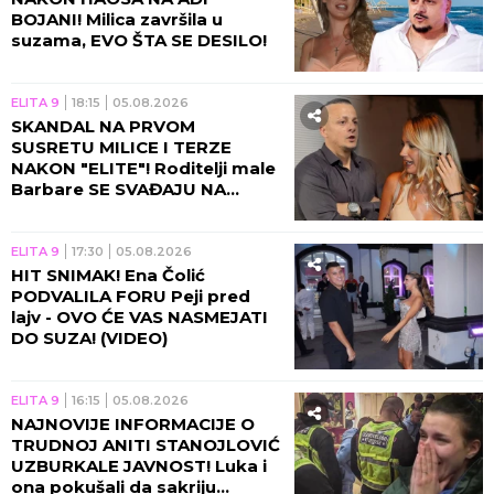
BOJANI! Milica završila u
suzama, EVO ŠTA SE DESILO!
ELITA 9
18:15
05.08.2026
SKANDAL NA PRVOM
SUSRETU MILICE I TERZE
NAKON "ELITE"! Roditelji male
Barbare SE SVAĐAJU NA
PLAŽI, snimak završio na
mrežama! (VIDEO)
ELITA 9
17:30
05.08.2026
HIT SNIMAK! Ena Čolić
PODVALILA FORU Peji pred
lajv - OVO ĆE VAS NASMEJATI
DO SUZA! (VIDEO)
ELITA 9
16:15
05.08.2026
NAJNOVIJE INFORMACIJE O
TRUDNOJ ANITI STANOJLOVIĆ
UZBURKALE JAVNOST! Luka i
ona pokušali da sakriju