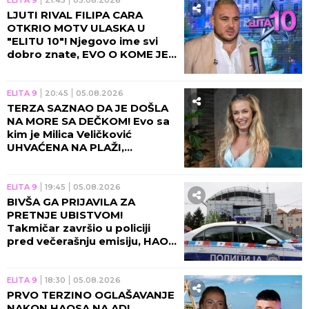
ELITA 9
21:45
05.08.2026
LJUTI RIVAL FILIPA CARA
OTKRIO MOTV ULASKA U
"ELITU 10"! Njegovo ime svi
dobro znate, EVO O KOME JE
REČ!
ELITA 9
20:45
05.08.2026
TERZA SAZNAO DA JE DOŠLA
NA MORE SA DEČKOM! Evo sa
kim je Milica Veličković
UHVAĆENA NA PLAŽI,
momentalno se oglasila!
ELITA 9
19:45
05.08.2026
BIVŠA GA PRIJAVILA ZA
PRETNJE UBISTVOM!
Takmičar završio u policiji
pred večerašnju emisiju, HAOS
NE JENJAVA!
ELITA 9
18:30
05.08.2026
PRVO TERZINO OGLAŠAVANJE
NAKON HAOSA NA ADI