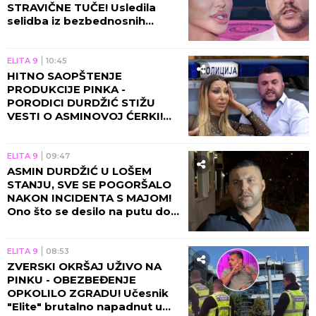
STRAVIČNE TUČE! Usledila
selidba iz bezbednosnih
razloga, sve otišlo predaleko!
ELITA 9
10:45
HITNO SAOPŠTENJE
PRODUKCIJE PINKA -
PORODICI DURDŽIĆ STIŽU
VESTI O ASMINOVOJ ĆERKI!
Aneli se momentalno vraća u
Beograd zbog Nore!
ELITA 9
09:47
ASMIN DURDŽIĆ U LOŠEM
STANJU, SVE SE POGORŠALO
NAKON INCIDENTA S MAJOM!
Ono što se desilo na putu do
Pinka će vas NAJEŽITI!
ELITA 9
08:53
ZVERSKI OKRŠAJ UŽIVO NA
PINKU - OBEZBEĐENJE
OPKOLILO ZGRADU! Učesnik
"Elite" brutalno napadnut u