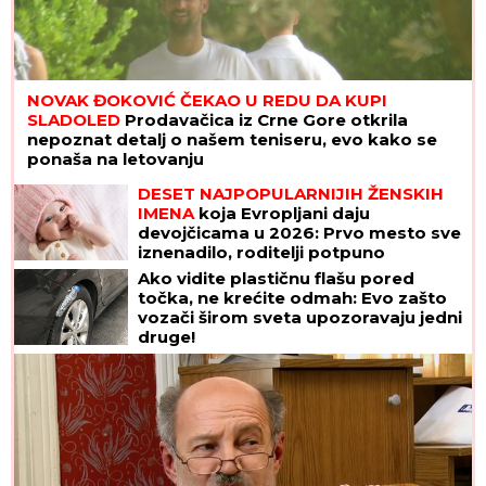
NOVAK ĐOKOVIĆ ČEKAO U REDU DA KUPI
SLADOLED
Prodavačica iz Crne Gore otkrila
nepoznat detalj o našem teniseru, evo kako se
ponaša na letovanju
DESET NAJPOPULARNIJIH ŽENSKIH
IMENA
koja Evropljani daju
devojčicama u 2026: Prvo mesto sve
iznenadilo, roditelji potpuno
promenili favorite
Ako vidite plastičnu flašu pored
točka, ne krećite odmah: Evo zašto
vozači širom sveta upozoravaju jedni
druge!