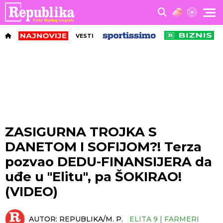
VESTI
ZASIGURNA TROJKA S
DANETOM I SOFIJOM?! Terza
pozvao DEDU-FINANSIJERA da
uđe u "Elitu", pa ŠOKIRAO!
(VIDEO)
AUTOR:
REPUBLIKA/M. P.
ELITA 9 | FARMERI