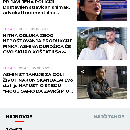
PRIJAVLJENA POLICIJI!
Dostavljen stravičan snimak,
advokati momentalno
alarmirani!
ELITA 9
08:15
05.08.2026
HITNA ODLUKA ZBOG
NEPOŠTOVANJA PRODUKCIJE
PINKA, ASMINA DURDŽIĆA ĆE
OVO SKUPO KOŠTATI! Šok-
bomba o ulasku u "Elitu 10",
sada je konačno!
ELITA 9
05:45
05.08.2026
ASMIN STRAHUJE ZA GOLI
ŽIVOT NAKON SKANDALA! Evo
da li je NAPUSTIO SRBIJU:
"MOGU SAMO DA ZAVRŠIM U
ZATVORU ILI ISPOD ZEMLJE!"
NAJNOVIJE
NAJČITANIJE