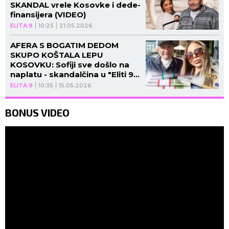
SKANDAL vrele Kosovke i dede-
finansijera (VIDEO)
ELITA 9
10:25
21.05.2026
AFERA S BOGATIM DEDOM
SKUPO KOŠTALA LEPU
KOSOVKU: Sofiji sve došlo na
naplatu - skandalčina u "Eliti 9"
(VIDEO)
ELITA 9
10:35
15.05.2026
BONUS VIDEO