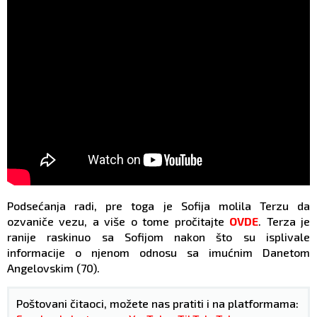
Podsećanja radi, pre toga je Sofija molila Terzu da
ozvaniče vezu, a više o tome pročitajte
OVDE
. Terza je
ranije raskinuo sa Sofijom nakon što su isplivale
informacije o njenom odnosu sa imućnim Danetom
Angelovskim (70).
Poštovani čitaoci, možete nas pratiti i na platformama: