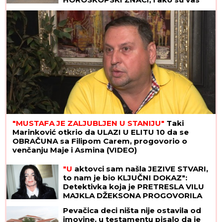
izabrali - pravi ste SREĆNIK!
"MUSTAFA JE ZALJUBLJEN U STANIJU"
Taki
Marinković otkrio da ULAZI U ELITU 10 da se
OBRAČUNA sa Filipom Carem, progovorio o
venčanju Maje i Asmina (VIDEO)
"U
aktovci sam našla JEZIVE STVARI,
to nam je bio KLJUČNI DOKAZ":
Detektivka koja je PRETRESLA VILU
MAJKLA DŽEKSONA PROGOVORILA
posle 23 godine - "U kupatilu su bila
Pevačica deci ništa nije ostavila od
TAJNA VRATA"
imovine, u testamentu pisalo da je