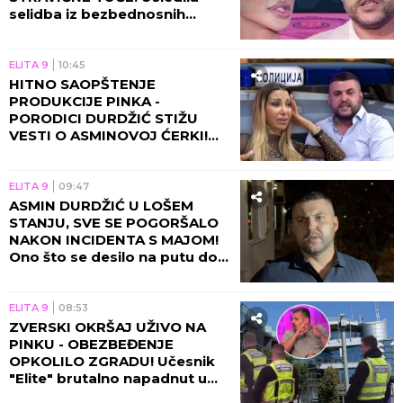
selidba iz bezbednosnih
razloga, sve otišlo predaleko!
ELITA 9
10:45
HITNO SAOPŠTENJE
PRODUKCIJE PINKA -
PORODICI DURDŽIĆ STIŽU
VESTI O ASMINOVOJ ĆERKI!
Aneli se momentalno vraća u
Beograd zbog Nore!
ELITA 9
09:47
ASMIN DURDŽIĆ U LOŠEM
STANJU, SVE SE POGORŠALO
NAKON INCIDENTA S MAJOM!
Ono što se desilo na putu do
Pinka će vas NAJEŽITI!
ELITA 9
08:53
ZVERSKI OKRŠAJ UŽIVO NA
PINKU - OBEZBEĐENJE
OPKOLILO ZGRADU! Učesnik
"Elite" brutalno napadnut u
programu, voditelj prekinuo