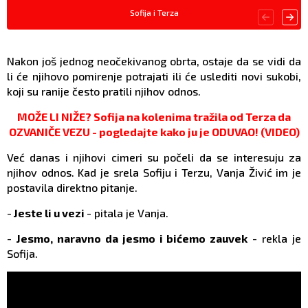
Sofija i Terza
Nakon još jednog neočekivanog obrta, ostaje da se vidi da
li će njihovo pomirenje potrajati ili će uslediti novi sukobi,
koji su ranije često pratili njihov odnos.
MOŽE LI NIŽE? Sofija na kolenima tražila od Terza da
OZVANIČE VEZU - pogledajte kako ju je ODUVAO! (VIDEO)
Već danas i njihovi cimeri su počeli da se interesuju za
njihov odnos. Kad je srela Sofiju i Terzu, Vanja Živić im je
postavila direktno pitanje.
-
Jeste li u vezi
- pitala je Vanja.
-
Jesmo, naravno da jesmo i bićemo zauvek
- rekla je
Sofija.