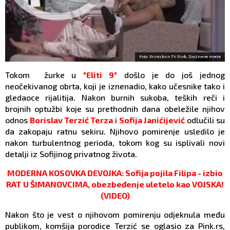
Foto: Printskrin TV Pink, Društvene mreže
Tokom žurke u
"Eliti 9"
došlo je do još jednog
neočekivanog obrta, koji je iznenadio, kako učesnike tako i
gledaoce rijalitija. Nakon burnih sukoba, teških reči i
brojnih optužbi koje su prethodnih dana obeležile njihov
odnos
Borislav Terzić Terza
i
Sofija Janićijević
odlučili su
da zakopaju ratnu sekiru. Njihovo pomirenje usledilo je
nakon turbulentnog perioda, tokom kog su isplivali novi
detalji iz Sofijinog privatnog života.
MODERNA KOSOVKA DEVOJKA: Sofija pojila Filipa - izbio
RAT U ŠIMANOVCIMA, obezbeđenje uletelo kao VOJSKA!
(VIDEO)
Nakon što je vest o njihovom pomirenju odjeknula među
publikom, komšija porodice Terzić se oglasio za Pink.rs,