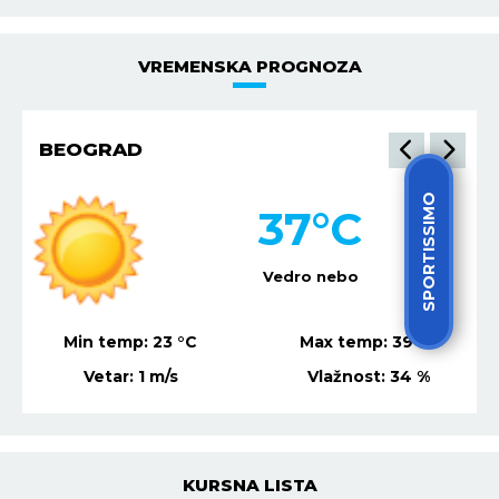
VREMENSKA PROGNOZA
BEOGRAD
SPORTISSIMO
37
°C
Vedro nebo
Min temp:
23
°C
Max temp:
39
°C
Vetar:
1
m/s
Vlažnost:
34
%
KURSNA LISTA