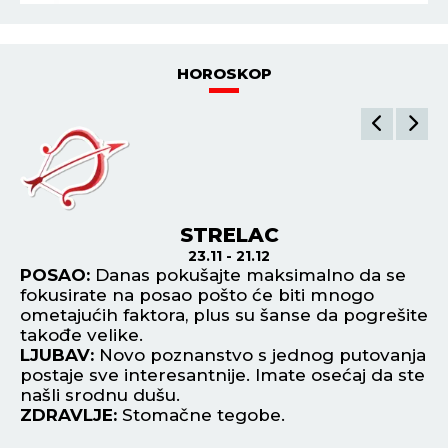
HOROSKOP
STRELAC
23.11 - 21.12
,
POSAO:
Danas pokušajte maksimalno da se
P
fokusirate na posao pošto će biti mnogo
ve
ometajućih faktora, plus su šanse da pogrešite
po
takođe velike.
na
LJUBAV:
Novo poznanstvo s jednog putovanja
L
postaje sve interesantnije. Imate osećaj da ste
ne
našli srodnu dušu.
pa
ZDRAVLJE:
Stomačne tegobe.
Z