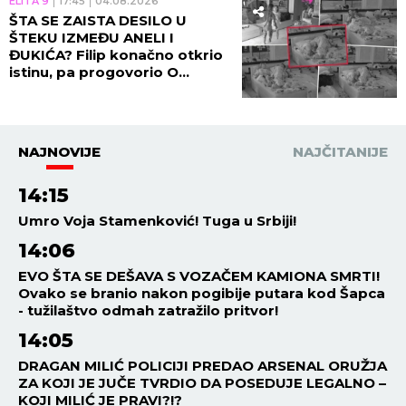
ELITA 9
17:45
04.08.2026
ŠTA SE ZAISTA DESILO U
ŠTEKU IZMEĐU ANELI I
ĐUKIĆA? Filip konačno otkrio
istinu, pa progovorio O
ŽENIDBI: NIJE MI LAKO, OD
TOGA NE BEŽIM!
NAJNOVIJE
NAJČITANIJE
14:15
Umro Voja Stamenković! Tuga u Srbiji!
14:06
EVO ŠTA SE DEŠAVA S VOZAČEM KAMIONA SMRTI!
Ovako se branio nakon pogibije putara kod Šapca
- tužilaštvo odmah zatražilo pritvor!
14:05
DRAGAN MILIĆ POLICIJI PREDAO ARSENAL ORUŽJA
ZA KOJI JE JUČE TVRDIO DA POSEDUJE LEGALNO –
KOJI MILIĆ JE PRAVI?!?