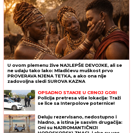
U ovom plemenu žive NAJLEPŠE DEVOJKE, ali se
ne udaju tako lako: Mladićevu muškost prvo
PROVERAVA NJENA TETKA, a ako ona nije
zadovoljna sledi SUROVA KAZNA
OPSADNO STANJE U CRNOJ GORI
Policija pretresa više lokacija: Traži
se lice sa Interpolove poternice!
Deluju rezervisano, nedostupno i
hladno, a istina je sasvim drugačija:
Oni su NAJROMANTIČNIJI
HOROSKOPSKI ZNACI, i ako su vas