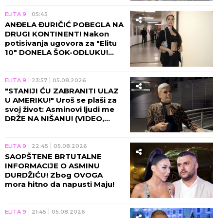
emisiju!
ELITA 9
05:45
ANĐELA ĐURIČIĆ POBEGLA NA
DRUGI KONTINENT! Nakon
potisivanja ugovora za "Elitu
10" DONELA ŠOK-ODLUKU!
(VIDEO)
ELITA 9
23:57
05.08.2026
"STANIJI ĆU ZABRANITI ULAZ
U AMERIKU!" Uroš se plaši za
svoj život: Asminovi ljudi me
DRŽE NA NIŠANU! (VIDEO,
GALERIJA)
ELITA 9
22:45
05.08.2026
SAOPŠTENE BRTUTALNE
INFORMACIJE O ASMINU
DURDŽIĆU! Zbog OVOGA
mora hitno da napusti Maju!
ELITA 9
21:45
05.08.2026