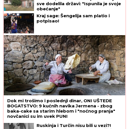
sve dodelila državi: "Ispunila je svoje
obećanje"
Kraj sage: Šengelija sam platio i
potpisao!
Dok mi trošimo i poslednji dinar, ONI UŠTEDE
BOGATSTVO: 9 kućnih navika Jermena - zbog
baka-cake sa starim hlebom i "noćnog pranja"
novčanici su im uvek PUNI
Ruskinja i Turčin nisu bili u vezi?!