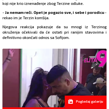
koji nije krio iznenađenje zbog Terzine odluke.
-
Ja nemam reči. Opet je pogazio sve, i sebe i porodicu
-
rekao im je Terzin komšija.
Njegova reakcija pokazuje da su mnogi iz Terzinog
okruženja očekivali da će ostati pri ranijim stavovima i
definitivno okončati odnos sa Sofijom.
Pogledaj galeriju