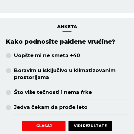
ANKETA
Kako podnosite paklene vrućine?
Uopšte mi ne smeta +40
Boravim u isključivo u klimatizovanim
prostorijama
Što više tečnosti i nema frke
Jedva čekam da prođe leto
VIDI REZULTATE
GLASAJ