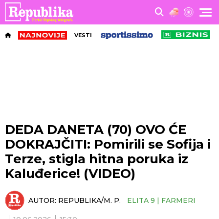
VESTI
DEDA DANETA (70) OVO ĆE
DOKRAJČITI: Pomirili se Sofija i
Terze, stigla hitna poruka iz
Kaluđerice! (VIDEO)
AUTOR:
REPUBLIKA/M. P.
ELITA 9 | FARMERI