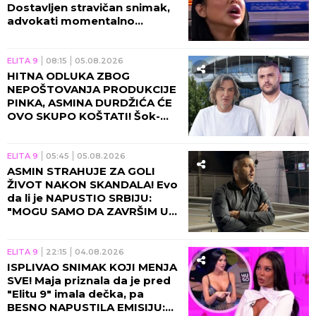
Dostavljen stravičan snimak,
advokati momentalno
alarmirani!
ELITA 9
08:15
05.08.2026
HITNA ODLUKA ZBOG
NEPOŠTOVANJA PRODUKCIJE
PINKA, ASMINA DURDŽIĆA ĆE
OVO SKUPO KOŠTATI! Šok-
bomba o ulasku u "Elitu 10",
sada je konačno!
ELITA 9
05:45
05.08.2026
ASMIN STRAHUJE ZA GOLI
ŽIVOT NAKON SKANDALA! Evo
da li je NAPUSTIO SRBIJU:
"MOGU SAMO DA ZAVRŠIM U
ZATVORU ILI ISPOD ZEMLJE!"
ELITA 9
22:15
04.08.2026
ISPLIVAO SNIMAK KOJI MENJA
SVE! Maja priznala da je pred
"Elitu 9" imala dečka, pa
BESNO NAPUSTILA EMISIJU: