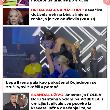
možete da uradite po vrućini
BRENA PALA NA NASTUPU:
Pevačica
doživela peh na bini, ali njena
reakcija je sve oduševila (VIDEO)
Lepa Brena pala kao pokošena! Odjednom se
srušila, svi skočili u pomoć!
SKANDAL UŽIVO:
Anastasija POLILA
Boru Santanu vodom pa POBEGLA iz
emisije: Isplivale sve psovke iz
kreveta, lažna obećanja i tajne