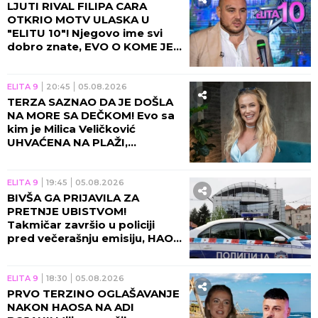
LJUTI RIVAL FILIPA CARA
OTKRIO MOTV ULASKA U
"ELITU 10"! Njegovo ime svi
dobro znate, EVO O KOME JE
REČ!
ELITA 9
20:45
05.08.2026
TERZA SAZNAO DA JE DOŠLA
NA MORE SA DEČKOM! Evo sa
kim je Milica Veličković
UHVAĆENA NA PLAŽI,
momentalno se oglasila!
ELITA 9
19:45
05.08.2026
BIVŠA GA PRIJAVILA ZA
PRETNJE UBISTVOM!
Takmičar završio u policiji
pred večerašnju emisiju, HAOS
NE JENJAVA!
ELITA 9
18:30
05.08.2026
PRVO TERZINO OGLAŠAVANJE
NAKON HAOSA NA ADI