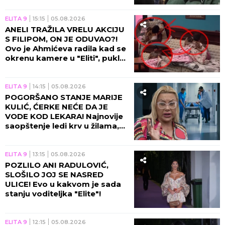
ELITA 9
15:15
05.08.2026
ANELI TRAŽILA VRELU AKCIJU
S FILIPOM, ON JE ODUVAO?!
Ovo je Ahmićeva radila kad se
okrenu kamere u "Eliti", pukla
bruka!
ELITA 9
14:15
05.08.2026
POGORŠANO STANJE MARIJE
KULIĆ, ĆERKE NEĆE DA JE
VODE KOD LEKARA! Najnovije
saopštenje ledi krv u žilama,
Miljanina majka jedva hoda!
ELITA 9
13:15
05.08.2026
POZLILO ANI RADULOVIĆ,
SLOŠILO JOJ SE NASRED
ULICE! Evo u kakvom je sada
stanju voditeljka "Elite"!
ELITA 9
12:15
05.08.2026