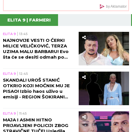
poruke
by Aklamator
ELITA 9 | FARMERI
ELITA 9
13:45
NAJNOVIJE VESTI O ĆERKI
MILICE VELIČKOVIĆ, TERZA
UZIMA MALU BARBARU! Evo
šta će se desiti odmah po
povratku u Beograd!
ELITA 9
12:45
SKANDAL! UROŠ STANIĆ
OTKRIO KOJI MOĆNIK MU JE
PISAO! Izbio haos uživo u
emisiji - REGION ŠOKIRAN!
(VIDEO)
ELITA 9
11:45
MAJA I ASMIN HITNO
PRIJAVLJENI POLICIJI ZBOG
STRAVIČNE TUČE! Usledila