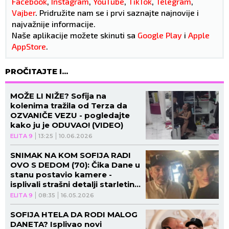
Facebook
,
Instagram
,
YouTube
,
TikTok
,
Telegram
,
Vajber
. Pridružite nam se i prvi saznajte najnovije i
najvažnije informacije.
Naše aplikacije možete skinuti sa
Google Play
i
Apple
AppStore
.
PROČITAJTE I...
MOŽE LI NIŽE? Sofija na
kolenima tražila od Terza da
OZVANIČE VEZU - pogledajte
kako ju je ODUVAO! (VIDEO)
ELITA 9
13:25
10.06.2026
SNIMAK NA KOM SOFIJA RADI
OVO S DEDOM (70): Čika Dane u
stanu postavio kamere -
isplivali strašni detalji starletine
prošlosti!
ELITA 9
08:35
16.05.2026
SOFIJA HTELA DA RODI MALOG
DANETA? Isplivao novi