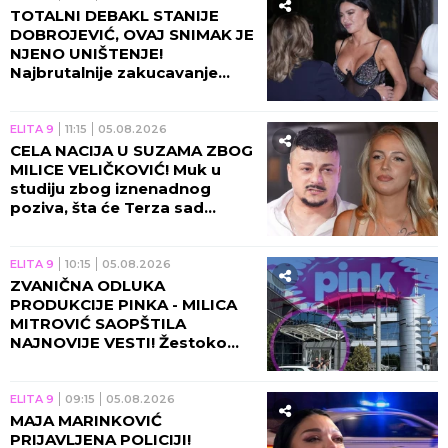
TOTALNI DEBAKL STANIJE
DOBROJEVIĆ, OVAJ SNIMAK JE
NJENO UNIŠTENJE!
Najbrutalnije zakucavanje
otkako se završila "Elita 9"!
ELITA 9
11:15
05.08.2026
CELA NACIJA U SUZAMA ZBOG
MILICE VELIČKOVIĆ! Muk u
studiju zbog iznenadnog
poziva, šta će Terza sad
uraditi?!
ELITA 9
10:15
05.08.2026
ZVANIČNA ODLUKA
PRODUKCIJE PINKA - MILICA
MITROVIĆ SAOPŠTILA
NAJNOVIJE VESTI! Žestoko
zakucavanje, ovo se dešava
pred početak "Elite 10"!
ELITA 9
09:15
05.08.2026
MAJA MARINKOVIĆ
PRIJAVLJENA POLICIJI!