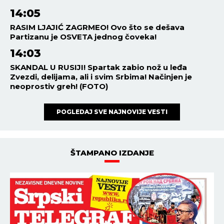
14:05
RASIM LJAJIĆ ZAGRMEO! Ovo što se dešava
Partizanu je OSVETA jednog čoveka!
14:03
SKANDAL U RUSIJI! Spartak zabio nož u leđa
Zvezdi, delijama, ali i svim Srbima! Načinjen je
neoprostiv greh! (FOTO)
POGLEDAJ SVE NAJNOVIJE VESTI
ŠTAMPANO IZDANJE