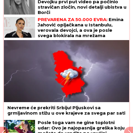
Devojku prvi put video pa počinio
stravičan zločin, novi detalji ubistva u
Borči
PREVARENA ZA 50.000 EVRA:
Emina
Jahović opljačkana u Istanbulu,
verovala devojci, a ova je posle
svega blokirala na mrežama
Nevreme će prekriti Srbiju! Pljuskovi sa
grmljavinom stižu u ove krajeve za svega par sati
Posle toga vam ne gine toplotni
udar: Ovo je najopasnija greška koju