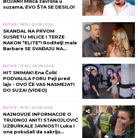
BOJANI! Milica završila u
suzama, EVO ŠTA SE DESILO!
ELITA 9
18:15
05.08.2026
SKANDAL NA PRVOM
SUSRETU MILICE I TERZE
NAKON "ELITE"! Roditelji male
Barbare SE SVAĐAJU NA
PLAŽI, snimak završio na
mrežama! (VIDEO)
ELITA 9
17:30
05.08.2026
HIT SNIMAK! Ena Čolić
PODVALILA FORU Peji pred
lajv - OVO ĆE VAS NASMEJATI
DO SUZA! (VIDEO)
ELITA 9
16:15
05.08.2026
NAJNOVIJE INFORMACIJE O
TRUDNOJ ANITI STANOJLOVIĆ
UZBURKALE JAVNOST! Luka i
ona pokušali da sakriju
stravičnu istinu!