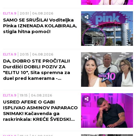
TAJNO SE VIĐALI OVDE?!
ELITA 9
20:51
04.08.2026
SAMO SE SRUŠILA! Voditeljka
Pinka IZNENADA KOLABIRALA,
stigla hitna pomoć!
ELITA 9
20:15
04.08.2026
DA, DOBRO STE PROČITALI!
Durdžići DOBILI POZIV ZA
"ELITU 10", Sita spremna za
duel pred kamerama -
MORAJU DA OTPLATE DUG
SVOG SINA?!
ELITA 9
19:15
04.08.2026
USRED AFERE O GABI
ISPLIVAO ASMINOV PAPARACO
SNIMAK! Kačavenda ga
raskrinkala: KREĆE ŠVEDSKI
AKCIONI! (VIDEO)