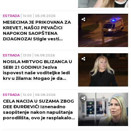
ESTRADA
14:00
06.08.2026
MESECIMA JE PRIKOVANA ZA
KREVET, NAŠOJ PEVAČICI
NAPOKON SAOPŠTENA
DIJAGNOZA! Stigle vesti
direktno od lekara!
ESTRADA
13:05
06.08.2026
NOSILA MRTVOG BLIZANCA U
SEBI 21 GODINU! Jeziva
ispovest naše voditeljke ledi
krv u žilama: Mogao je da
eksplodira u meni!
ESTRADA
12:00
06.08.2026
CELA NACIJA U SUZAMA ZBOG
DEE ĐURĐEVIĆ! Iznenadno
saopštenje nakon napuštanja
porodilišta, ovo je rasplakalo
sve!