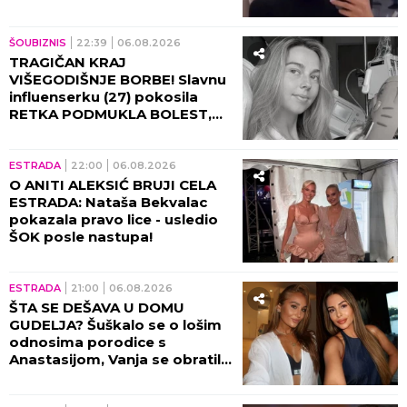
BRATU UPUTILA
NAJEMOTIVNIJE REČI!
ŠOUBIZNIS
22:39
06.08.2026
TRAGIČAN KRAJ
VIŠEGODIŠNJE BORBE! Slavnu
influenserku (27) pokosila
RETKA PODMUKLA BOLEST,
oproštajna poruka REŽE KAO
ŽILET!
ESTRADA
22:00
06.08.2026
O ANITI ALEKSIĆ BRUJI CELA
ESTRADA: Nataša Bekvalac
pokazala pravo lice - usledio
ŠOK posle nastupa!
ESTRADA
21:00
06.08.2026
ŠTA SE DEŠAVA U DOMU
GUDELJA? Šuškalo se o lošim
odnosima porodice s
Anastasijom, Vanja se obratila
malom Ilijanu: AKO JE DETE
PAMETNO...