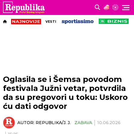
VESTI
Oglasila se i Šemsa povodom
festivala Južni vetar, potvrdila
da su pregovori u toku: Uskoro
ću dati odgovor
AUTOR:
REPUBLIKA/J. J.
ZABAVA
10.06.2026