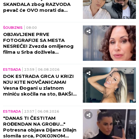
SKANDALA zbog RAZVODA
pevač će OVO morati da
objasni! (FOTO)
ŠOUBIZNIS
08:00
OBJAVLJENE PRVE
FOTOGRAFIJE SA MESTA
NESREĆE! Zvezda omiljenog
filma u Srba doživela
saobraćajku, DETALJI JEŽE DO
KOSTIJU! (VIDEO)
ESTRADA
23:59
06.08.2026
DOK ESTRADA GRCA U KRIZI
NJU KITE NOVČANICAMA!
Vesna Đogani u zlatnom
miniću skočila na sto, BAKŠIŠ
PLJUŠTI NA SVE STRANE!
(VIDEO)
ESTRADA
23:57
06.08.2026
"DANAS TI ČESTITAM
ROĐENDAN NA GROBU..."
Potresna objava Dijane Dilajn
slomila srca, POKOJNOM