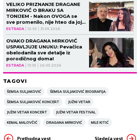
VELIKO PRIZNANJE DRAGANE
MIRKOVIĆ O BRAKU SA
TONIJEM - Nakon OVOGA se
sve promenilo, nije hteo da joj
pomogne!
ESTRADA
12:30
31.05.2026
OVAKO DRAGANA MIRKOVIĆ
USPAVLJUJE UNUKU: Pevačica
obelodanila sve detalje iz
porodičnog doma!
ESTRADA
13:35
26.05.2026
TAGOVI
ŠEMSA SULJAKOVIĆ
ŠEMSA SULJAKOVIĆ BIOGRAFIJA
ŠEMSA SULJAKOVIĆ KONCERT
JUŽNI VETAR
JUŽNI VETAR KONCERT
JUŽNI VETAR FESTIVAL
KEMAL MALOVČIĆ
DRAGANA MIRKOVIĆ
MILE KITIĆ
Prethodna vest
Sledeća vest