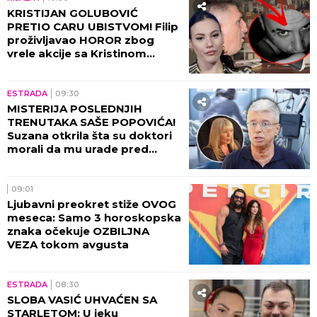
KRISTIJAN GOLUBOVIĆ
PRETIO CARU UBISTVOM! Filip
proživljavao HOROR zbog
vrele akcije sa Kristinom
Spalević, objavljeni detalji lede
krv u žilama!
ESTRADA
09:30
MISTERIJA POSLEDNJIH
TRENUTAKA SAŠE POPOVIĆA!
Suzana otkrila šta su doktori
morali da mu urade pred
smrt: To je bilo najstrašnije...
09:01
Ljubavni preokret stiže OVOG
meseca: Samo 3 horoskopska
znaka očekuje OZBILJNA
VEZA tokom avgusta
ESTRADA
08:30
SLOBA VASIĆ UHVAĆEN SA
STARLETOM: U jeku