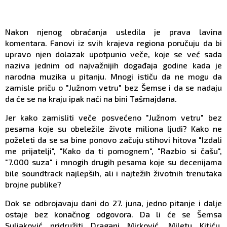
Nakon njenog obraćanja usledila je prava lavina
komentara. Fanovi iz svih krajeva regiona poručuju da bi
upravo njen dolazak upotpunio veče, koje se već sada
naziva jednim od najvažnijih događaja godine kada je
narodna muzika u pitanju. Mnogi ističu da ne mogu da
zamisle priču o "Južnom vetru" bez Šemse i da se nadaju
da će se na kraju ipak naći na bini Tašmajdana.
Jer kako zamisliti veče posvećeno "Južnom vetru" bez
pesama koje su obeležile živote miliona ljudi? Kako ne
poželeti da se sa bine ponovo začuju stihovi hitova "Izdali
me prijatelji", "Kako da ti pomognem", "Razbio si čašu",
"7.000 suza" i mnogih drugih pesama koje su decenijama
bile soundtrack najlepših, ali i najtežih životnih trenutaka
brojne publike?
Dok se odbrojavaju dani do 27. juna, jedno pitanje i dalje
ostaje bez konačnog odgovora. Da li će se Šemsa
Suljaković pridružiti Dragani Mirković, Miletu Kitiću,