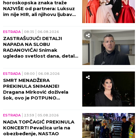
horoskopska znaka traže
NAJVIŠE od partnera: Luksuz
im nije HIR, ali njihovu ljubav
ne može svako da priušti
ESTRADA
08:35
06.08.2026
ZASTRAŠUJUĆI DETALJI
NAPADA NA SLOBU
RADANOVIĆA! Snimak
ugledao svetlost dana, detalji
lede krv u žilama!
ESTRADA
08:00
06.08.2026
SMRT MENADŽERA
PREKINULA SNIMANJE!
Dragana Mirković doživela
šok, ovo je POTPUNO
SLOMILO tad!
ESTRADA
23:59
05.08.2026
NADA TOPČAGIĆ PREKINULA
KONCERT! Pevačica urla na
obezbeđenje, NASTAO