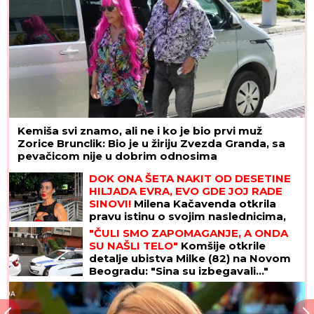
Kemiša svi znamo, ali ne i ko je bio prvi muž
Zorice Brunclik: Bio je u žiriju Zvezda Granda, sa
pevačicom nije u dobrim odnosima
DOK ONA ŠETA NAKIT OD DESETINE
HILJADA EVRA, EVO GDE JOJ RADE
SINOVI!
Milena Kačavenda otkrila
pravu istinu o svojim naslednicima,
jedan je na primorju
"ČULI SMO ZAPOMAGANJE, A ONDA
SU NAŠLI TELO"
Komšije otkrile
detalje ubistva Milke (82) na Novom
Beogradu: "Sina su izbegavali..."