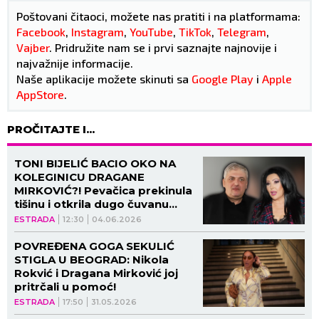
Poštovani čitaoci, možete nas pratiti i na platformama:
Facebook
,
Instagram
,
YouTube
,
TikTok
,
Telegram
,
Vajber
. Pridružite nam se i prvi saznajte najnovije i
najvažnije informacije.
Naše aplikacije možete skinuti sa
Google Play
i
Apple
AppStore
.
PROČITAJTE I...
TONI BIJELIĆ BACIO OKO NA
KOLEGINICU DRAGANE
MIRKOVIĆ?! Pevačica prekinula
tišinu i otkrila dugo čuvanu
tajnu!
ESTRADA
12:30
04.06.2026
POVREĐENA GOGA SEKULIĆ
STIGLA U BEOGRAD: Nikola
Rokvić i Dragana Mirković joj
pritrčali u pomoć!
ESTRADA
17:50
31.05.2026