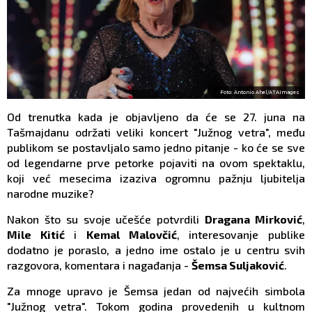
Foto: Antonio Ahel/ATAImages
Od trenutka kada je objavljeno da će se 27. juna na
Tašmajdanu održati veliki koncert "Južnog vetra", među
publikom se postavljalo samo jedno pitanje - ko će se sve
od legendarne prve petorke pojaviti na ovom spektaklu,
koji već mesecima izaziva ogromnu pažnju ljubitelja
narodne muzike?
Nakon što su svoje učešće potvrdili
Dragana Mirković
,
Mile Kitić
i
Kemal Malovčić
, interesovanje publike
dodatno je poraslo, a jedno ime ostalo je u centru svih
razgovora, komentara i nagađanja -
Šemsa Suljaković
.
Za mnoge upravo je Šemsa jedan od najvećih simbola
"Južnog vetra". Tokom godina provedenih u kultnom