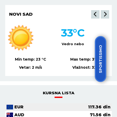
NIŠ
30
°C
Mestimično oblačno
SPORTISSIMO
Min temp:
22
°C
Max temp:
36
°C
Vetar:
1
m/s
Vlažnost:
37
%
KURSNA LISTA
EUR
117.36
din
AUD
71.56
din