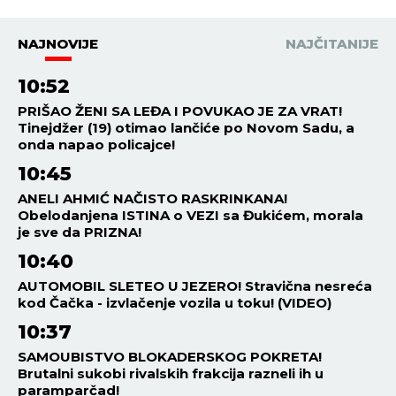
NAJNOVIJE
NAJČITANIJE
10:52
PRIŠAO ŽENI SA LEĐA I POVUKAO JE ZA VRAT!
Tinejdžer (19) otimao lančiće po Novom Sadu, a
onda napao policajce!
10:45
ANELI AHMIĆ NAČISTO RASKRINKANA!
Obelodanjena ISTINA o VEZI sa Đukićem, morala
je sve da PRIZNA!
10:40
AUTOMOBIL SLETEO U JEZERO! Stravična nesreća
kod Čačka - izvlačenje vozila u toku! (VIDEO)
10:37
SAMOUBISTVO BLOKADERSKOG POKRETA!
Brutalni sukobi rivalskih frakcija razneli ih u
paramparčad!