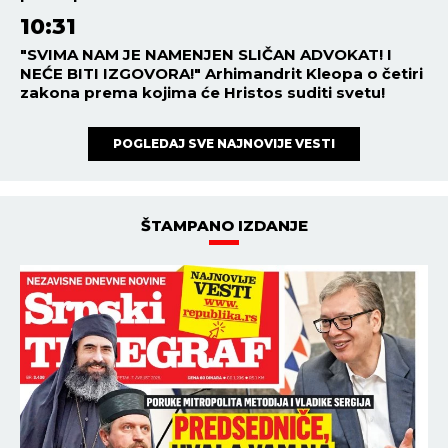
10:31
"SVIMA NAM JE NAMENJEN SLIČAN ADVOKAT! I
NEĆE BITI IZGOVORA!" Arhimandrit Kleopa o četiri
zakona prema kojima će Hristos suditi svetu!
POGLEDAJ SVE NAJNOVIJE VESTI
ŠTAMPANO IZDANJE