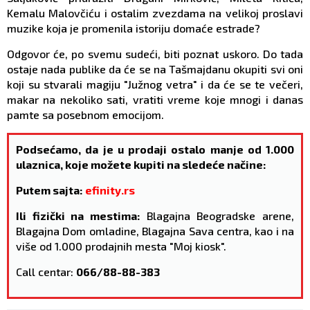
Kemalu Malovčiću i ostalim zvezdama na velikoj proslavi
muzike koja je promenila istoriju domaće estrade?
Odgovor će, po svemu sudeći, biti poznat uskoro. Do tada
ostaje nada publike da će se na Tašmajdanu okupiti svi oni
koji su stvarali magiju "Južnog vetra" i da će se te večeri,
makar na nekoliko sati, vratiti vreme koje mnogi i danas
pamte sa posebnom emocijom.
Podsećamo, da je u prodaji ostalo manje od 1.000
ulaznica, koje možete kupiti na sledeće načine:
Putem sajta:
e
finity.rs
Ili fizički na mestima:
Blagajna Beogradske arene,
Blagajna Dom omladine, Blagajna Sava centra, kao i na
više od 1.000 prodajnih mesta "Moj kiosk".
Call centar:
066/88-88-383