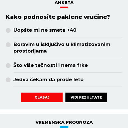
ANKETA
Kako podnosite paklene vrućine?
Uopšte mi ne smeta +40
Boravim u isključivo u klimatizovanim
prostorijama
Što više tečnosti i nema frke
Jedva čekam da prođe leto
VIDI REZULTATE
GLASAJ
VREMENSKA PROGNOZA