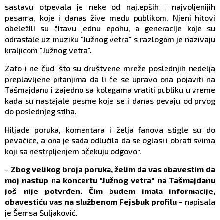
sastavu otpevala je neke od najlepših i najvoljenijih
pesama, koje i danas žive među publikom. Njeni hitovi
obeležili su čitavu jednu epohu, a generacije koje su
odrastale uz muziku "Južnog vetra" s razlogom je nazivaju
kraljicom "Južnog vetra".
Zato i ne čudi što su društvene mreže poslednjih nedelja
preplavljene pitanjima da li će se upravo ona pojaviti na
Tašmajdanu i zajedno sa kolegama vratiti publiku u vreme
kada su nastajale pesme koje se i danas pevaju od prvog
do poslednjeg stiha.
Hiljade poruka, komentara i želja fanova stigle su do
pevačice, a ona je sada odlučila da se oglasi i obrati svima
koji sa nestrpljenjem očekuju odgovor.
-
Zbog velikog broja poruka, želim da vas obavestim da
moj nastup na koncertu "Južnog vetra" na Tašmajdanu
još nije potvrđen. Čim budem imala informacije,
obavestiću vas na službenom Fejsbuk profilu
- napisala
je Šemsa Suljaković.