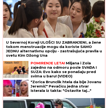
U Severnoj Koreji ULOŠCI SU ZABRANJENI, a žene
tokom menstruacije mogu da koriste SAMO
JEDNU alternativnu opciju - zastrašujuća pravila u
svetu Kim Džong Una
POMIRENJE LETA!
Miljana i Zola
zajedno na odmoru posle SVAĐA I
SUZA: Evo kako se ponašaju pred
svima u baru! (VIDEO)
"Zorica Brunclik htela da bije Jovanu
Jeremić" Pevačicu jedna stvar
isterala iz takta: "Ostavite taj..."