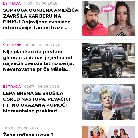
ESTRADA
11:00
06.08.2026
SUPRUGA OGNJENA AMIDŽIĆA
ZAVRŠILA KARIJERU NA
PINKU! Objavljene zvanične
informacije, fanovi traže
objašnjenje!
ŠOUBIZNIS
10:00
06.08.2026
Nije planirao da postane
glumac, a danas je jedna od
najvećih zvezda latino serija:
Neverovatna priča Mišela
Brauna!
ESTRADA
09:37
06.08.2026
LEPA BRENA SE SRUŠILA
USRED NASTUPA, PEVAČICI
HITNO UKAZANA POMOĆ!
Momentalno prekinut
program, snimak završio na
internetu!
09:01
06.08.2026
Žene rođene u ova 3