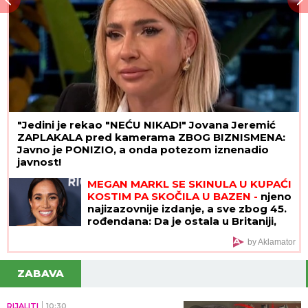
"Jedini je rekao "NEĆU NIKAD!" Jovana Jeremić
ZAPLAKALA pred kamerama ZBOG BIZNISMENA:
Javno je PONIZIO, a onda potezom iznenadio
javnost!
MEGAN MARKL SE SKINULA U KUPAĆI
KOSTIM PA SKOČILA U BAZEN -
njeno
najizazovnije izdanje, a sve zbog 45.
rođendana: Da je ostala u Britaniji,
ovakva slika bila bi joj strogo
by Aklamator
zabranjena
ZABAVA
RIJALITI
10:30