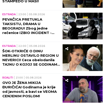
STAMPEDO U MASI!
ESTRADA
23:00
05.08.2026
PEVAČICA PRETUKLA
TAKSISTU, DRAMA U
BEOGRADU! Zbog jedne
rečenice IZBIO INCIDENT -
tada joj puko film!
ESTRADA
22:00
05.08.2026
ŠOK-OTKRIĆE O DINU
MERLINU OSTAVILO REGION U
NEVERICI! Ceca obelodanila
TAJNU O KOJOJ SE GODINAMA
ĆUTI, jednom rečenicom
izazvala haos
RIJALITI
21:00
05.08.2026
OVO JE ŽENA MIKIJA
ĐURIČIĆA! Godinama je krije
od javnosti, a bavi se VEOMA
CENJENIM POSLOM!