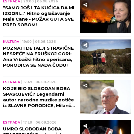
ESTRADA
20:00
06.08.2026
"SAMO JOŠ I TA KUĆICA DA MI
IZGORI..." Hitno oglašavanje
Male Cane - POŽAR GUTA SVE
PRED SOBOM!
KULTURA
19:00
06.08.2026
POZNATI DETALJI STRAVIČNE
NESREĆE NA FRUŠKOJ GORI:
Ana Vrbaški hitno operisana,
PORODICA SE NADA ČUDU!
ESTRADA
17:49
06.08.2026
KO JE BIO SLOBODAN BOBA
SPASOJEVIĆ? Legendarni
autor narodne muzike potiče
iz SLAVNE PORODICE, Milanče
Radosavljević OVAKO O
NJEMU GOVORIO!
ESTRADA
17:29
06.08.2026
UMRO SLOBODAN BOBA