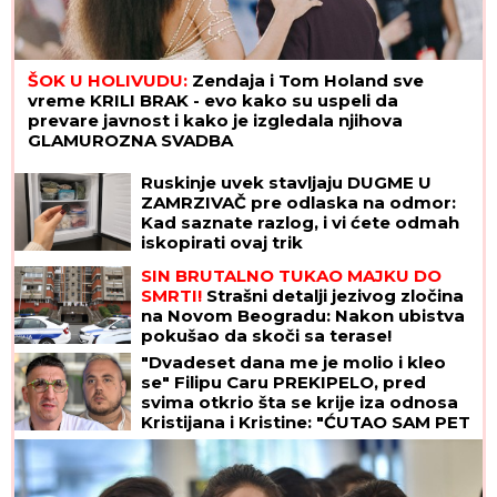
ŠOK U HOLIVUDU:
Zendaja i Tom Holand sve
vreme KRILI BRAK - evo kako su uspeli da
prevare javnost i kako je izgledala njihova
GLAMUROZNA SVADBA
Ruskinje uvek stavljaju DUGME U
ZAMRZIVAČ pre odlaska na odmor:
Kad saznate razlog, i vi ćete odmah
iskopirati ovaj trik
SIN BRUTALNO TUKAO MAJKU DO
SMRTI!
Strašni detalji jezivog zločina
na Novom Beogradu: Nakon ubistva
pokušao da skoči sa terase!
"Dvadeset dana me je molio i kleo
se" Filipu Caru PREKIPELO, pred
svima otkrio šta se krije iza odnosa
Kristijana i Kristine: "ĆUTAO SAM PET
GODINA"