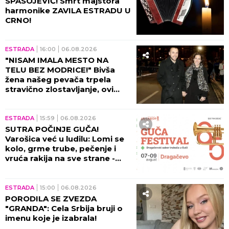
SPASOJEVIĆ! Smrt majstora
harmonike ZAVILA ESTRADU U
CRNO!
ESTRADA
16:00
06.08.2026
"NISAM IMALA MESTO NA
TELU BEZ MODRICE!" Bivša
žena našeg pevača trpela
stravično zlostavljanje, ovi
detalji ježe do kostiju!
ESTRADA
15:59
06.08.2026
SUTRA POČINJE GUČA!
Varošica već u ludilu: Lomi se
kolo, grme trube, pečenje i
vruća rakija na sve strane -
sve je spremno za 65. Sabor!
ESTRADA
15:00
06.08.2026
PORODILA SE ZVEZDA
"GRANDA": Cela Srbija bruji o
imenu koje je izabrala!