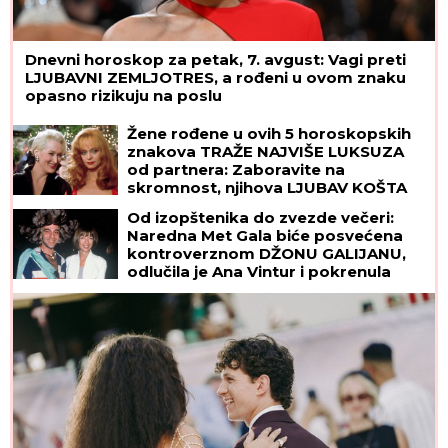
Dnevni horoskop za petak, 7. avgust: Vagi preti
LJUBAVNI ZEMLJOTRES, a rođeni u ovom znaku
opasno rizikuju na poslu
Žene rođene u ovih 5 horoskopskih
znakova TRAŽE NAJVIŠE LUKSUZA
od partnera: Zaboravite na
skromnost, njihova LJUBAV KOŠTA
BOGATSTVO, ali i vredi svake pare
Od izopštenika do zvezde večeri:
Naredna Met Gala biće posvećena
kontroverznom DŽONU GALIJANU,
odlučila je Ana Vintur i pokrenula
lavinu žestokih reakcija