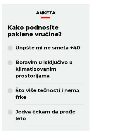
ANKETA
Kako podnosite
paklene vrućine?
Uopšte mi ne smeta +40
Boravim u isključivo u
klimatizovanim
prostorijama
Što više tečnosti i nema
frke
Jedva čekam da prođe
leto