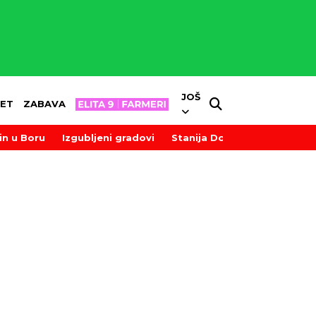
JOŠ
ET
ZABAVA
in u Boru
Izgubljeni gradovi
Stanija Dobrojević