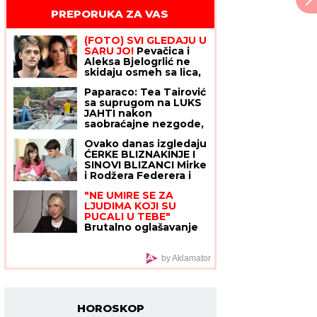
PREPORUKA ZA VAS
(FOTO) SVI GLEDAJU U
SARU JO!
Pevačica i
Aleksa Bjelogrlić ne
skidaju osmeh sa lica,
a ona jednim potezom
Paparaco: Tea Tairović
OČARALA SVE
sa suprugom na LUKS
JAHTI nakon
saobraćajne nezgode,
svi spazili ZAVOJ OKO
Ovako danas izgledaju
NJEGOVE NOGE
ĆERKE BLIZNAKINJE I
(VIDEO)
SINOVI BLIZANCI Mirke
i Rodžera Federera i
svi gledaju na koga
"NE UMIRE SE ZA
liče! Morali da zarađuju
LJUDIMA KOJI SU
DŽEPERAC iako im je
PUCALI U TEBE"
otac milijarder: "Neka
Brutalno oglašavanje
znaju da novac ne
Jovane Jeremić 5 dana
pada sa neba"
nakon veridbe
Dragana Stankovića:
by Aklamator
"Znali su šta rade"
HOROSKOP