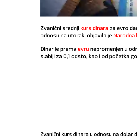
Zvanični srednji
kurs dinara
za evro da
odnosu na utorak, objavila je
Narodna b
Dinar je prema
evru
nepromenjen u odn
slabiji za 0,1 odsto, kao i od početka g
Zvanični kurs dinara u odnosu na dolar d