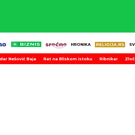
HRONIKA
SV
dar Nešović Baja
Rat na Bliskom istoku
Ribnikar
Zloč