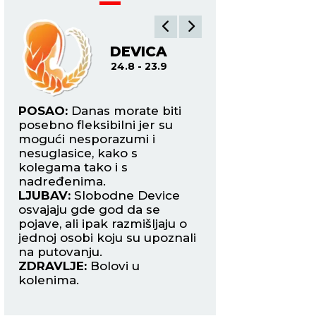
DEVICA
V
24.8 - 23.9
24.9
POSAO:
Danas morate biti
POSAO:
Danas se
to
posebno fleksibilni jer su
naoružajte strplje
ite
mogući nesporazumi i
ništa neće ići ona
nesuglasice, kako s
planirali. Finansijsk
kolegama tako i s
nestabilan period.
nadređenima.
LJUBAV:
Dopada v
LJUBAV:
Slobodne Device
osoba koju poznaj
ste
osvajaju gde god da se
posla. U velikoj st
pojave, ali ipak razmišljaju o
li da se upuštate u
jednoj osobi koju su upoznali
avanturu jer ste i
na putovanju.
zauzeti.
ZDRAVLJE:
Bolovi u
ZDRAVLJE:
Solidn
kolenima.