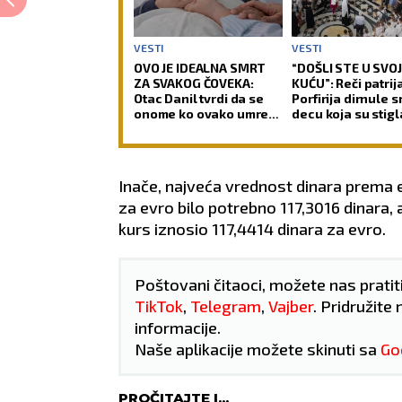
VESTI
VESTI
OVO JE IDEALNA SMRT
“DOŠLI STE U SVO
ZA SVAKOG ČOVEKA:
KUĆU”: Reči patrij
Otac Danil tvrdi da se
Porfirija dirnule 
onome ko ovako umre
decu koja su stigl
automatski spiraju svi
celog sveta (FOT
grehovi, osim dva
Inače, najveća vrednost dinara prema ev
za evro bilo potrebno 117,3016 dinara, a
kurs iznosio 117,4414 dinara za evro.
Poštovani čitaoci, možete nas pratit
TikTok
,
Telegram
,
Vajber
. Pridružite 
informacije.
Naše aplikacije možete skinuti sa
Go
PROČITAJTE I...