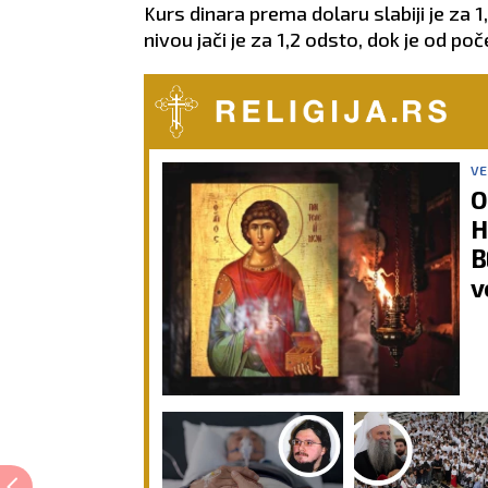
Kurs dinara prema dolaru slabiji je za
nivou jači je za 1,2 odsto, dok je od poč
VE
O
H
B
v