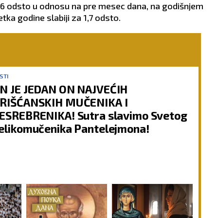
 1,6 odsto u odnosu na pre mesec dana, na godišnjem
etka godine slabiji za 1,7 odsto.
STI
N JE JEDAN ON NAJVEĆIH
RIŠĆANSKIH MUČENIKA I
ESREBRENIKA! Sutra slavimo Svetog
elikomučenika Pantelejmona!