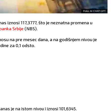
Foto: AI CHAT GPT
nas iznosi 117,3777, što je neznatna promena u
anka Srbije
(NBS).
osu na pre mesec dana, a na godišnjem nivou je
odine za 0,1 odsto.
anas je na istom nivou i iznosi 101,6345.