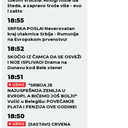
tokom vrućina: Mnogi misle da
štede, a zapravo troše više - evo
i zašto
18:55
SRPSKA POSLA! Neverovatan
kraj utakmice Srbija - Rumunija
na Evropskom prvenstvu!
18:52
SKOČIO IZ ČAMCA DA SE OSVEŽI
I NIJE ISPLIVAO! Drama na
Dunavu kod Bele stene!
18:51
"SRBIJA JE
UŽIVO
NAJUSPEŠNIJA ZEMLJA U
EVROPI, A BIĆEMO JOŠ BOLJI!"
Vučić u Belegišu: POVEĆANJE
PLATA I PENZIJA OVE GODINE!
18:50
(SASTAVI) CRVENA
UŽIVO