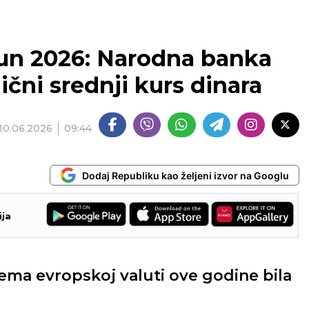
 jun 2026: Narodna banka
nični srednji kurs dinara
10.06.2026
09:44
Dodaj Republiku kao željeni izvor na Googlu
ija
ema evropskoj valuti ove godine bila