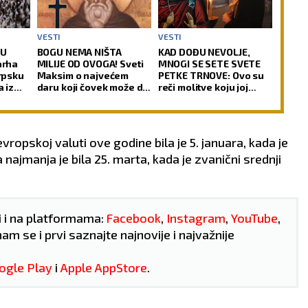
VESTI
VESTI
JU
BOGU NEMA NIŠTA
KAD DOĐU NEVOLJE,
arha
MILIJE OD OVOGA! Sveti
MNOGI SE SETE SVETE
srpsku
Maksim o najvećem
PETKE TRNOVE: Ovo su
a iz
daru koji čovek može da
reči molitve koju joj
O)
stekne za života!
upućuju
ropskoj valuti ove godine bila je 5. januara, kada je
 najmanja je bila 25. marta, kada je zvanični srednji
i i na platformama:
Facebook
,
Instagram
,
YouTube
,
nam se i prvi saznajte najnovije i najvažnije
ogle Play
i
Apple AppStore
.