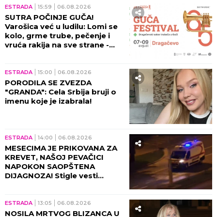
odnosima porodice s
Anastasijom, Vanja se obratila
malom Ilijanu: AKO JE DETE
PAMETNO...
ESTRADA
20:00
06.08.2026
"SAMO JOŠ I TA KUĆICA DA MI
IZGORI..." Hitno oglašavanje
Male Cane - POŽAR GUTA SVE
PRED SOBOM!
KULTURA
19:00
06.08.2026
POZNATI DETALJI STRAVIČNE
NESREĆE NA FRUŠKOJ GORI:
Ana Vrbaški hitno operisana,
PORODICA SE NADA ČUDU!
ESTRADA
17:49
06.08.2026
KO JE BIO SLOBODAN BOBA
SPASOJEVIĆ? Legendarni
autor narodne muzike potiče
iz SLAVNE PORODICE, Milanče