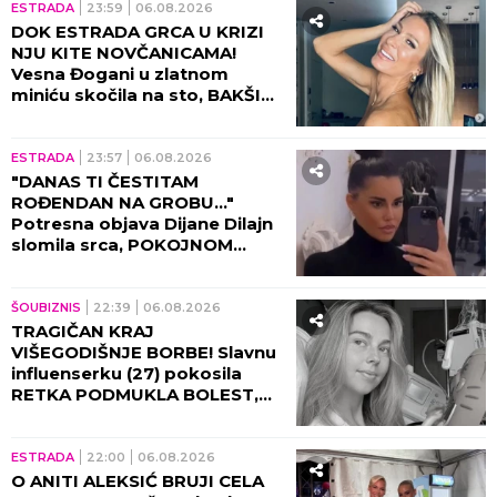
jezive pretnje i uvrede,
organizatori morali hitno da
reaguju i prekinu haos!
RIJALITI
10:30
KRISTIJAN GOLUBOVIĆ
PRETIO CARU UBISTVOM! Filip
proživljavao HOROR zbog
vrele akcije sa Kristinom
Spalević, objavljeni detalji lede
krv u žilama!
ESTRADA
09:30
MISTERIJA POSLEDNJIH
TRENUTAKA SAŠE POPOVIĆA!
Suzana otkrila šta su doktori
morali da mu urade pred
smrt: To je bilo najstrašnije...
09:01
Ljubavni preokret stiže OVOG
meseca: Samo 3 horoskopska
znaka očekuje OZBILJNA
VEZA tokom avgusta