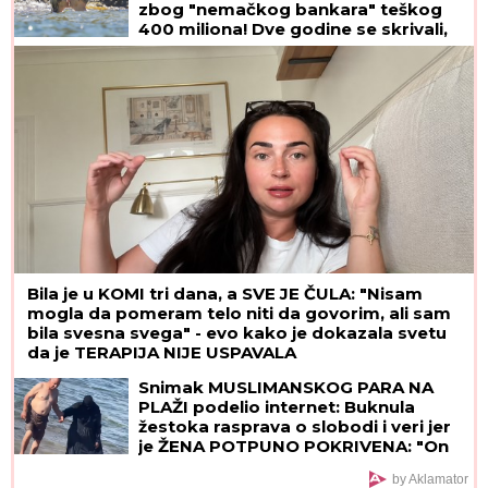
"ČULI SMO ZAPOMAGANJE, A ONDA SU NAŠLI
TELO"
Komšije otkrile detalje ubistva Milke (82)
na Novom Beogradu: "Sina su izbegavali..."
Stranci izabrali 10 specijaliteta koje
morate probati u Beogradu: Evo
koje jelo ih je potpuno osvojilo!
Kraljica Leticija na Majorki održala
novu lekciju iz stila, ali su joj ĆERKE
ovog puta bile OPASNA
KONKURENCIJA - Leonor i Sofija
blistale u prelepim letnjim haljinama