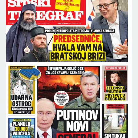
16:46
IMA POVREĐENIH! Lančani sudar na Gazeli -
ogromna gužva u smeru ka Nišu!
16:45
TEA TAIROVIĆ SA MUŽEM DOŽIVELA UDES:
Automobil skroz smrskan - ovo su detalji jezivog
događaja!
16:45
SERGEJ TRIFUNOVIĆ STIGAO U POLICIJSKU
STANICU NAKON HAOSA SA ŽENOM! Republika
ekskluzivno otkriva DETALJE SKANDALA - evo šta
se desilo! (VIDEO)
16:45
SNIMAK STANIJE DOBROJEVIĆ SE PROŠIRIO
MUNJEVITOM BRZINOM, OVO JE SRUŠILO
INTERNET! Šok-potez nakon skandala Maje i
Asmina!