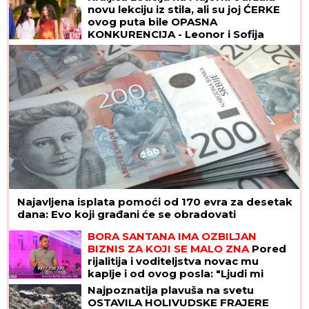
Ni Bešiktaš, ni Real, a ni Barselona: Pojavio se
neočekivani favorit za potpis Vlahovića
Šok u Dunavu! Pronađene kosti
vojnika nacističke Nemačke i njihov
motor! (FOTO)
Sve što treba da znate o ultrazvuku
štitaste žlezde: Kada je pregled
zaista neophodan i šta znači ako
imate čvor? Odgovara dr Polovina,
radiolog ordinacije "One Medical"