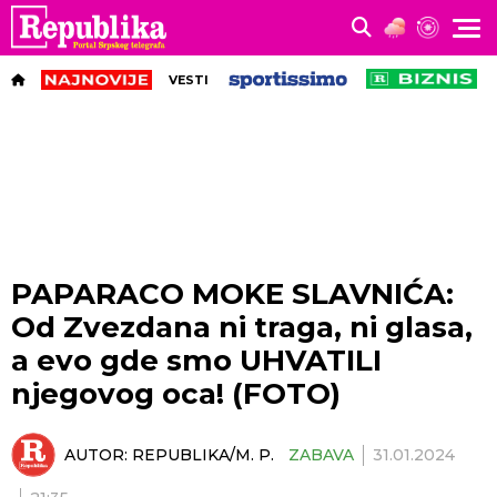
VESTI
PAPARACO MOKE SLAVNIĆA:
Od Zvezdana ni traga, ni glasa,
a evo gde smo UHVATILI
njegovog oca! (FOTO)
AUTOR:
REPUBLIKA/M. P.
ZABAVA
31.01.2024