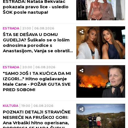
ESTRADA
08:30
SLOBA VASIĆ UHVAĆEN SA
STARLETOM: U jeku
SKANDALA zbog RAZVODA
pevač će OVO morati da
objasni! (FOTO)
ŠOUBIZNIS
08:00
OBJAVLJENE PRVE
FOTOGRAFIJE SA MESTA
NESREĆE! Zvezda omiljenog
filma u Srba doživela
saobraćajku, DETALJI JEŽE DO
KOSTIJU! (VIDEO)
ESTRADA
23:59
06.08.2026
DOK ESTRADA GRCA U KRIZI
NJU KITE NOVČANICAMA!
Vesna Đogani u zlatnom
miniću skočila na sto, BAKŠIŠ
PLJUŠTI NA SVE STRANE!
(VIDEO)