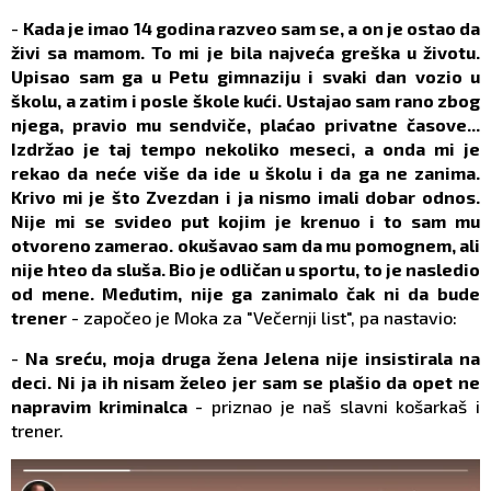
-
Kada je imao 14 godina razveo sam se, a on je ostao da
živi sa mamom. To mi je bila najveća greška u životu.
Upisao sam ga u Petu gimnaziju i svaki dan vozio u
školu, a zatim i posle škole kući. Ustajao sam rano zbog
njega, pravio mu sendviče, plaćao privatne časove...
Izdržao je taj tempo nekoliko meseci, a onda mi je
rekao da neće više da ide u školu i da ga ne zanima.
Krivo mi je što Zvezdan i ja nismo imali dobar odnos.
Nije mi se svideo put kojim je krenuo i to sam mu
otvoreno zamerao. okušavao sam da mu pomognem, ali
nije hteo da sluša. Bio je odličan u sportu, to je nasledio
od mene. Međutim, nije ga zanimalo čak ni da bude
trener
- započeo je Moka za "Večernji list", pa nastavio:
-
Na sreću, moja druga žena Jelena nije insistirala na
deci. Ni ja ih nisam želeo jer sam se plašio da opet ne
napravim kriminalca
- priznao je naš slavni košarkaš i
trener.