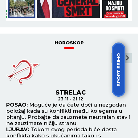
16:35
ŠEST VOZILA UKRAO, DVA SLUPAO, POKUŠAO I OD
POLICIJE DA POBEGNE! Uhapšen kradljivac
automobila u Rumi - JUČE IZAZVAO DVE
SAOBRAĆAJNE NESREĆE!
POGLEDAJ SVE NAJNOVIJE VESTI
SPORTISSIMO
ŠTAMPANO IZDANJE