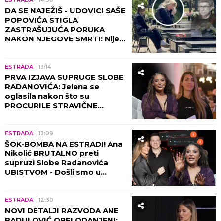
NAKON HAOSA SA ŽENOM!
Republika ekskluzivno otkriva
DETALJE SKANDALA - evo šta
se desilo! (VIDEO)
ESTRADA
16:45
TEA TAIROVIĆ SA MUŽEM
DOŽIVELA UDES: Automobil
skroz smrskan - ovo su detalji
jezivog događaja!
KULTURA
16:15
STRAVIČNE VESTI: POZNATI
PRODUCENT PRONAĐEN
MRTAV! Porodica krije uzrok
smrti!
ESTRADA
15:31
SAZNAJEMO! DRAMA U
TRŽNOM CENTRU U
BEOGRADU! Ženu Sergeja
Trifunovića ZADRŽALA