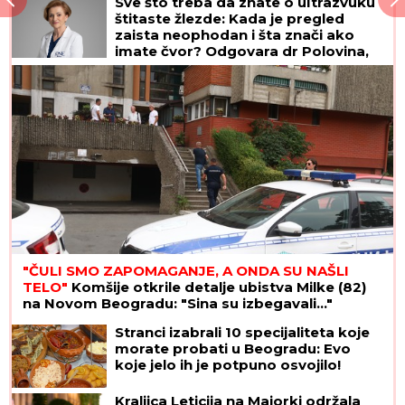
CECU NIKO NIJE PREPOZNAO NA AERODROMU
Leti iz Malage za Beograd: Kačket na glavi, atlet
majica i naočare (FOTO)
Bez milosti: Cicipas još jednom
opasno udario na oca
INSPEKCIJA UPALA NA IMANJE
VLADIMIRA TOMOVIĆA U BARU
Zatvorili mu objekat nakon što je
pokrenuo biznis, hitno se oglasio:
"Imamo zabranu"