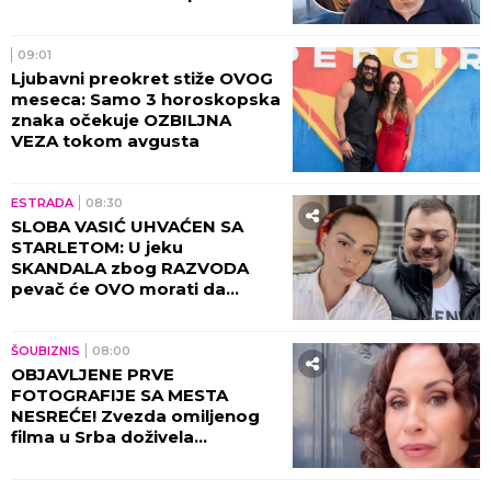
PRVA IZJAVA SUPRUGE SLOBE
RADANOVIĆA: Jelena se
oglasila nakon što su
PROCURILE STRAVIČNE
PRETNJE Ane Nikolić, otkrila
šta se zaista desilo!
ESTRADA
13:09
ŠOK-BOMBA NA ESTRADI! Ana
Nikolić BRUTALNO preti
supruzi Slobe Radanovića
UBISTVOM - Došli smo u
posed STRAVIČNIH SNIMAKA!
(VIDEO)
ESTRADA
12:30
NOVI DETALJI RAZVODA ANE
RADULOVIĆ OBELODANJENI:
Voditeljka priznala šta se
dešavalo sa Mirčetom, zbog
OVOGA je sve puklo!
ESTRADA
11:30
SKANDAL U HRVATSKOJ ZBOG
JELENE KARLEUŠE! Uputili joj