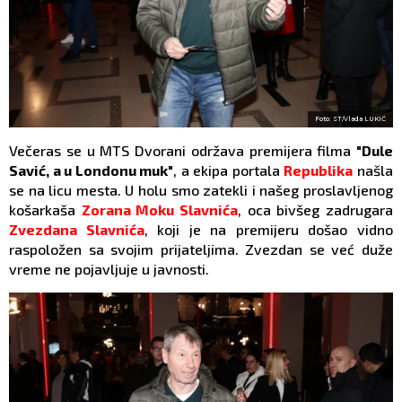
Foto: ST/Vlada LUKIĆ
Večeras se u MTS Dvorani održava premijera filma
"Dule
Savić, a u Londonu muk"
, a ekipa portala
Republika
našla
se na licu mesta. U holu smo zatekli i našeg proslavljenog
košarkaša
Zorana Moku Slavnića
, oca bivšeg zadrugara
Zvezdana Slavnića
, koji je na premijeru došao vidno
raspoložen sa svojim prijateljima. Zvezdan se već duže
vreme ne pojavljuje u javnosti.