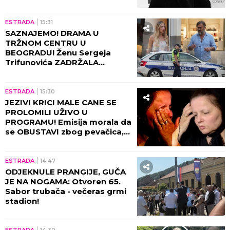
Bila je u KOMI tri dana, a SVE JE ČULA: "Nisam
mogla da pomeram telo niti da govorim, ali sam
bila svesna svega" - evo kako je dokazala svetu
da je TERAPIJA NIJE USPAVALA
Snimak MUSLIMANSKOG PARA NA
PLAŽI podelio internet: Buknula
žestoka rasprava o slobodi i veri jer
je ŽENA POTPUNO POKRIVENA: "On
šeta golog stomaka, dok ona ne
by Aklamator
može da diše"
ZABAVA
KULTURA
16:45
SERGEJ TRIFUNOVIĆ STIGAO
U POLICIJSKU STANICU