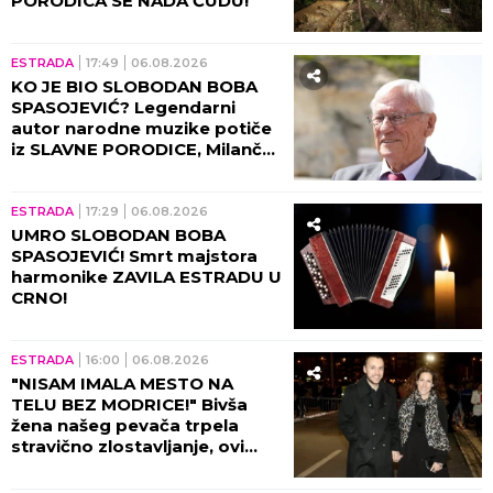
ESTRADA
23:57
06.08.2026
"DANAS TI ČESTITAM
ROĐENDAN NA GROBU..."
Potresna objava Dijane Dilajn
slomila srca, POKOJNOM
BRATU UPUTILA
NAJEMOTIVNIJE REČI!
ŠOUBIZNIS
22:39
06.08.2026
TRAGIČAN KRAJ
VIŠEGODIŠNJE BORBE! Slavnu
influenserku (27) pokosila
RETKA PODMUKLA BOLEST,
oproštajna poruka REŽE KAO
ŽILET!
ESTRADA
22:00
06.08.2026
O ANITI ALEKSIĆ BRUJI CELA
ESTRADA: Nataša Bekvalac
pokazala pravo lice - usledio
ŠOK posle nastupa!
ESTRADA
21:00
06.08.2026
ŠTA SE DEŠAVA U DOMU
GUDELJA? Šuškalo se o lošim