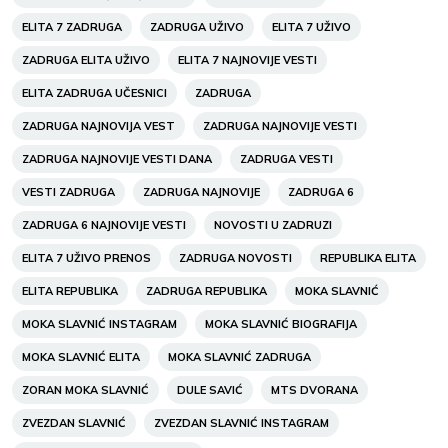
ELITA 7 ZADRUGA
ZADRUGA UŽIVO
ELITA 7 UŽIVO
ZADRUGA ELITA UŽIVO
ELITA 7 NAJNOVIJE VESTI
ELITA ZADRUGA UČESNICI
ZADRUGA
ZADRUGA NAJNOVIJA VEST
ZADRUGA NAJNOVIJE VESTI
ZADRUGA NAJNOVIJE VESTI DANA
ZADRUGA VESTI
VESTI ZADRUGA
ZADRUGA NAJNOVIJE
ZADRUGA 6
ZADRUGA 6 NAJNOVIJE VESTI
NOVOSTI U ZADRUZI
ELITA 7 UŽIVO PRENOS
ZADRUGA NOVOSTI
REPUBLIKA ELITA
ELITA REPUBLIKA
ZADRUGA REPUBLIKA
MOKA SLAVNIĆ
MOKA SLAVNIĆ INSTAGRAM
MOKA SLAVNIĆ BIOGRAFIJA
MOKA SLAVNIĆ ELITA
MOKA SLAVNIĆ ZADRUGA
ZORAN MOKA SLAVNIĆ
DULE SAVIĆ
MTS DVORANA
ZVEZDAN SLAVNIĆ
ZVEZDAN SLAVNIĆ INSTAGRAM