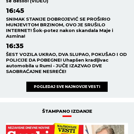
ESTRADA
15:00
06.08.2026
PORODILA SE ZVEZDA
"GRANDA": Cela Srbija bruji o
imenu koje je izabrala!
ESTRADA
14:00
06.08.2026
MESECIMA JE PRIKOVANA ZA
KREVET, NAŠOJ PEVAČICI
NAPOKON SAOPŠTENA
DIJAGNOZA! Stigle vesti
direktno od lekara!
ESTRADA
13:05
06.08.2026
NOSILA MRTVOG BLIZANCA U
SEBI 21 GODINU! Jeziva
ispovest naše voditeljke ledi
krv u žilama: Mogao je da
eksplodira u meni!
NAJNOVIJE
NAJČITANIJE