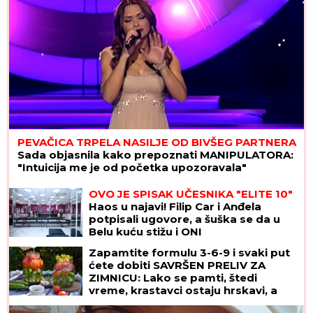
PEVAČICA TRPELA NASILJE OD BIVŠEG PARTNERA
Sada objasnila kako prepoznati MANIPULATORA:
"Intuicija me je od početka upozoravala"
Iskreno: Saši Iliću je jedna stvar
zasmetala u velikoj pobedi Partizana
OVO JE SPISAK UČESNIKA "ELITE 10"
Haos u najavi! Filip Car i Anđela
potpisali ugovore, a šuška se da u
Belu kuću stižu i ONI