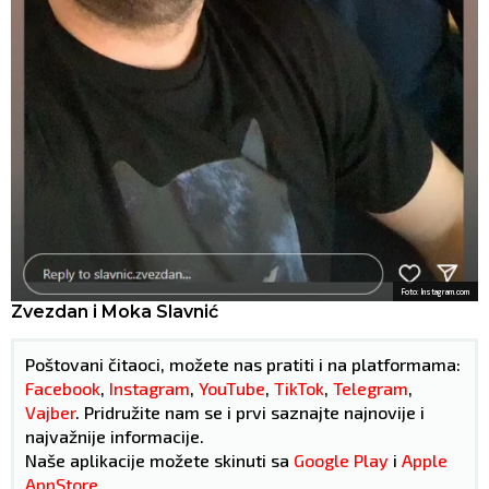
Foto: Instagram.com
Zvezdan i Moka Slavnić
Poštovani čitaoci, možete nas pratiti i na platformama:
Facebook
,
Instagram
,
YouTube
,
TikTok
,
Telegram
,
Vajber
. Pridružite nam se i prvi saznajte najnovije i
najvažnije informacije.
Naše aplikacije možete skinuti sa
Google Play
i
Apple
AppStore
.