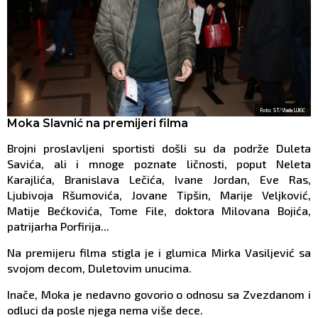
Foto: ST/Vlada LUKIĆ
Moka Slavnić na premijeri filma
Brojni proslavljeni sportisti došli su da podrže Duleta
Savića, ali i mnoge poznate ličnosti, poput Neleta
Karajlića, Branislava Lečića, Ivane Jordan, Eve Ras,
Ljubivoja Ršumovića, Jovane Tipšin, Marije Veljković,
Matije Bećkovića, Tome File, doktora Milovana Bojića,
patrijarha Porfirija...
Na premijeru filma stigla je i glumica Mirka Vasiljević sa
svojom decom, Duletovim unucima.
Inače, Moka je nedavno govorio o odnosu sa Zvezdanom i
odluci da posle njega nema više dece.