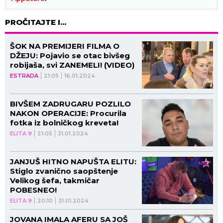
PROČITAJTE I...
ŠOK NA PREMIJERI FILMA O
DŽEJU: Pojavio se otac bivšeg
robijaša, svi ZANEMELI! (VIDEO)
ESTRADA
21:05
16.01.2024
BIVŠEM ZADRUGARU POZLILO
NAKON OPERACIJE: Procurila
fotka iz bolničkog kreveta!
ELITA 9
21:05
31.01.2024
JANJUŠ HITNO NAPUŠTA ELITU:
Stiglo zvanično saopštenje
Velikog šefa, takmičar
POBESNEO!
ELITA 9
20:10
31.01.2024
JOVANA IMALA AFERU SA JOŠ