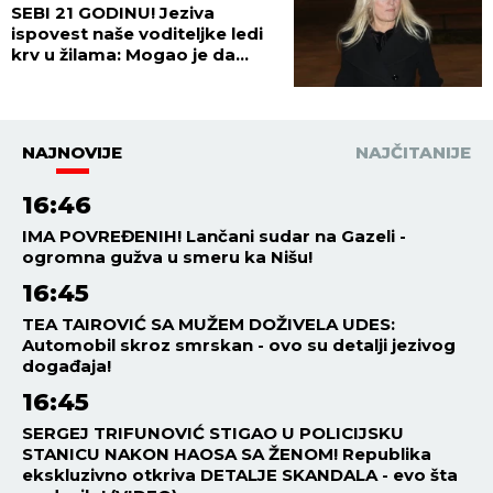
Radosavljević OVAKO O
NJEMU GOVORIO!
ESTRADA
17:29
06.08.2026
UMRO SLOBODAN BOBA
SPASOJEVIĆ! Smrt majstora
harmonike ZAVILA ESTRADU U
CRNO!
ESTRADA
16:00
06.08.2026
"NISAM IMALA MESTO NA
TELU BEZ MODRICE!" Bivša
žena našeg pevača trpela
stravično zlostavljanje, ovi
detalji ježe do kostiju!
ESTRADA
15:59
06.08.2026
SUTRA POČINJE GUČA!
Varošica već u ludilu: Lomi se
kolo, grme trube, pečenje i
vruća rakija na sve strane -
sve je spremno za 65. Sabor!