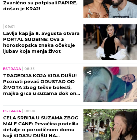
Zvanično su potpisali PAPIRE,
došao je KRAJ!
09:01
Lavlja kapija 8. avgusta otvara
PORTAL SUDBINE: Ova 3
horoskopska znaka očekuje
ljubav koja menja život
ESTRADA
08:33
TRAGEDIJA KOJA KIDA DUŠU!
Poznati pevač ODUSTAO OD
ŽIVOTA zbog teške bolesti,
majka grca u suzama dok on
SPREMA SEBI GROB!
ESTRADA
08:00
CELA SRBIJA U SUZAMA ZBOG
MALE CANE: Pevačica podelila
detalje o porodičnom domu
koji KIDAJU DUŠU NA