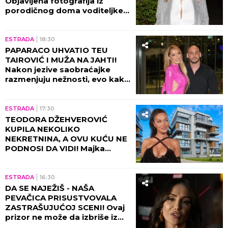
Objavljena fotografija iz
porodičnog doma voditeljke,
sve usledilo nakon povratka iz
porodilišta!
ESTRADA
18:30
PAPARACO UHVATIO TEU
TAIROVIĆ I MUŽA NA JAHTI!
Nakon jezive saobraćajke
razmenjuju nežnosti, evo kako
sada izgledaju (FOTO+VIDEO)
ESTRADA
17:30
TEODORA DŽEHVEROVIĆ
KUPILA NEKOLIKO
NEKRETNINA, A OVU KUĆU NE
PODNOSI DA VIDI! Majka
otkrila sve: "Rekla mi je da je
prodam"
ESTRADA
16:30
DA SE NAJEŽIŠ - NAŠA
PEVAČICA PRISUSTVOVALA
ZASTRAŠUJUĆOJ SCENI! Ovaj
prizor ne može da izbriše iz
sećanja ni danas, bili su sami u