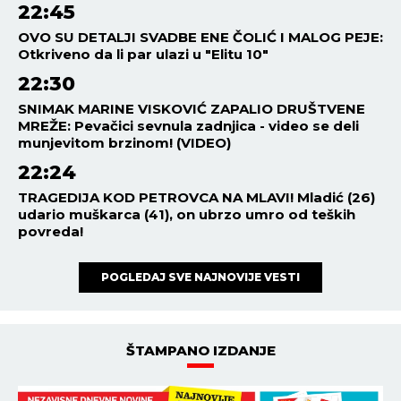
22:45
OVO SU DETALJI SVADBE ENE ČOLIĆ I MALOG PEJE:
Otkriveno da li par ulazi u "Elitu 10"
22:30
SNIMAK MARINE VISKOVIĆ ZAPALIO DRUŠTVENE
MREŽE: Pevačici sevnula zadnjica - video se deli
munjevitom brzinom! (VIDEO)
22:24
TRAGEDIJA KOD PETROVCA NA MLAVI! Mladić (26)
udario muškarca (41), on ubrzo umro od teških
povreda!
POGLEDAJ SVE NAJNOVIJE VESTI
ŠTAMPANO IZDANJE