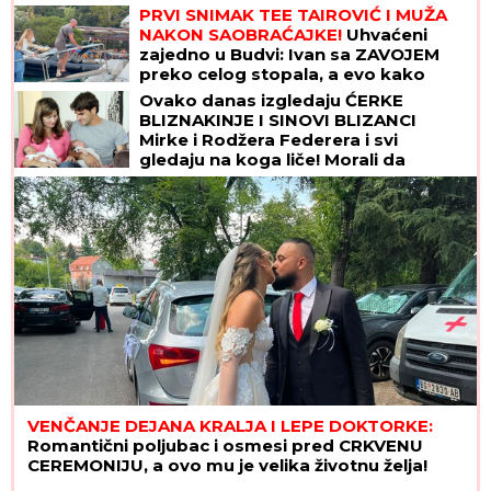
PRVI SNIMAK TEE TAIROVIĆ I MUŽA
NAKON SAOBRAĆAJKE!
Uhvaćeni
zajedno u Budvi: Ivan sa ZAVOJEM
preko celog stopala, a evo kako
pevačica izgleda nakon udesa u
Ovako danas izgledaju ĆERKE
Crnoj Gori
BLIZNAKINJE I SINOVI BLIZANCI
Mirke i Rodžera Federera i svi
gledaju na koga liče! Morali da
zarađuju DŽEPERAC iako im je otac
milijarder: "Neka znaju da novac ne
pada sa neba"
VENČANJE DEJANA KRALJA I LEPE DOKTORKE:
Romantični poljubac i osmesi pred CRKVENU
CEREMONIJU, a ovo mu je velika životnu želja!