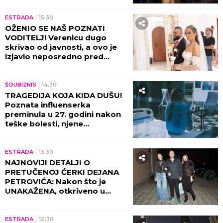
kući tada!
ESTRADA
15:30
OŽENIO SE NAŠ POZNATI
VODITELJ! Verenicu dugo
skrivao od javnosti, a ovo je
izjavio neposredno pred
venčanje!
ŠOUBIZNIS
14:30
TRAGEDIJA KOJA KIDA DUŠU!
Poznata influenserka
preminula u 27. godini nakon
teške bolesti, njene
POSLEDNJE REČI nateraće vas
na plač!
ESTRADA
13:30
NAJNOVIJI DETALJI O
PRETUČENOJ ĆERKI DEJANA
PETROVIĆA: Nakon što je
UNAKAŽENA, otkriveno u
kakvom je sada stanju!
ESTRADA
12:30