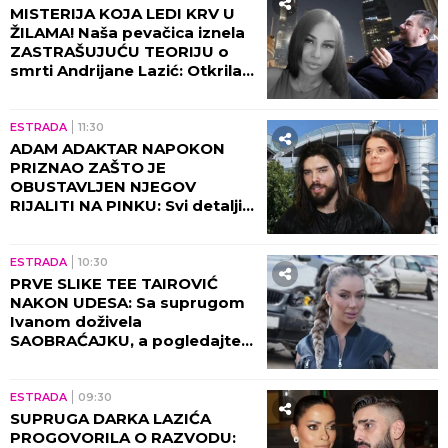
MISTERIJA KOJA LEDI KRV U
ŽILAMA! Naša pevačica iznela
ZASTRAŠUJUĆU TEORIJU o
smrti Andrijane Lazić: Otkrila
jeziv detalj iz Dubaija koji
menja SVE!
ESTRADA
11:30
ADAM ADAKTAR NAPOKON
PRIZNAO ZAŠTO JE
OBUSTAVLJEN NJEGOV
RIJALITI NA PINKU: Svi detalji
razgovora sa Milicom Mitrović,
OVO javnost nije znala!
ESTRADA
10:30
PRVE SLIKE TEE TAIROVIĆ
NAKON UDESA: Sa suprugom
Ivanom doživela
SAOBRAĆAJKU, a pogledajte
kako izgleda! (FOTO)
ESTRADA
09:30
SUPRUGA DARKA LAZIĆA
PROGOVORILA O RAZVODU: