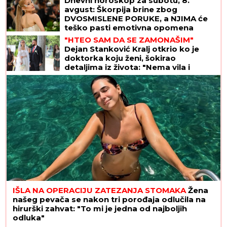
Dnevni horoskop za subotu, 8.
avgust: Škorpija brine zbog
DVOSMISLENE PORUKE, a NJIMA će
teško pasti emotivna opomena
"HTEO SAM DA SE ZAMONAŠIM"
Dejan Stanković Kralj otkrio ko je
doktorka koju ženi, šokirao
detaljima iz života: "Nema vila i
kamiona" (VIDEO)
IŠLA NA OPERACIJU ZATEZANJA STOMAKA
Žena
našeg pevača se nakon tri porođaja odlučila na
hirurški zahvat: "To mi je jedna od najboljih
odluka"