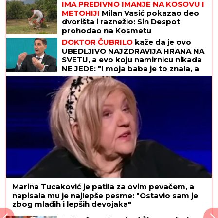
IMA PREDIVNO IMANJE NA KOSOVU I
METOHIJI
Milan Vasić pokazao deo
dvorišta i raznežio: Sin Despot
prohodao na Kosmetu
DOKTOR ČUBRILO
kaže da je ovo
UBEDLJIVO NAJZDRAVIJA HRANA NA
SVETU, a evo koju namirnicu nikada
NE JEDE: "I moja baba je to znala, a
možda vam zvuči suludo"
Marina Tucaković je patila za ovim pevačem, a
napisala mu je najlepše pesme: "Ostavio sam je
zbog mlađih i lepših devojaka"