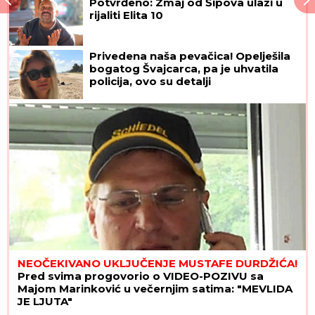
Potvrđeno: Zmaj od Šipova ulazi u
rijaliti Elita 10
Privedena naša pevačica! Opelješila
bogatog Švajcarca, pa je uhvatila
policija, ovo su detalji
NEOČEKIVANO UKLJUČENJE MUSTAFE DURDŽIĆA!
Pred svima progovorio o VIDEO-POZIVU sa
Majom Marinković u večernjim satima: "MEVLIDA
JE LJUTA"