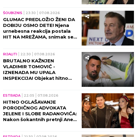
KOMADE!
ŠOUBIZNIS
23:30
07.08.2026
GLUMAC PREDLOŽIO ŽENI DA
DOBIJU OSMO DETE! Njena
urnebesna reakcija postala
HIT NA MREŽAMA, snimak se
deli neverovatnom brzinom!
(VIDEO)
RIJALITI
22:30
07.08.2026
BRUTALNO KAŽNJEN
VLADIMIR TOMOVIĆ -
IZNENADA MU UPALA
INSPEKCIJA! Objekat hitno
zatvoren, on se odmah
oglasio!
ESTRADA
22:05
07.08.2026
HITNO OGLAŠAVANJE
PORODIČNOG ADVOKATA
JELENE I SLOBE RADANOVIĆA:
Nakon šokantnih pretnji Ane
Nikolić situacija dobija pravni
epilog!
ESTRADA
21:30
07.08.2026