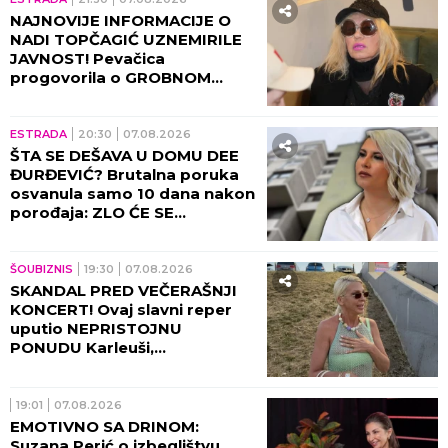
NAJNOVIJE INFORMACIJE O
NADI TOPČAGIĆ UZNEMIRILE
JAVNOST! Pevačica
progovorila o GROBNOM
MESTU: JAKO SE PLAŠIM...
ESTRADA
20:30
07.08.2026
ŠTA SE DEŠAVA U DOMU DEE
ĐURĐEVIĆ? Brutalna poruka
osvanula samo 10 dana nakon
porođaja: ZLO ĆE SE
PRETVARATI...
ŠOUBIZNIS
19:30
07.08.2026
SKANDAL PRED VEČERAŠNJI
KONCERT! Ovaj slavni reper
uputio NEPRISTOJNU
PONUDU Karleuši,
organizatori ODBILI ZAHTEV
ZA OTKAZIVANJE!
19:01
07.08.2026
EMOTIVNO SA DRINOM:
Suzana Perić o izbeglištvu,