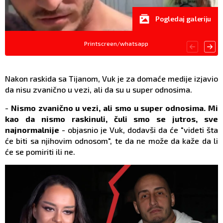
Pogledaj galeriju
Printscreen/whatsapp
Nakon raskida sa Tijanom, Vuk je za domaće medije izjavio
da nisu zvanično u vezi, ali da su u super odnosima.
-
Nismo zvanično u vezi, ali smo u super odnosima. Mi
kao da nismo raskinuli, čuli smo se jutros, sve
najnormalnije
- objasnio je Vuk, dodavši da će "videti šta
će biti sa njihovim odnosom", te da ne može da kaže da li
će se pomiriti ili ne.