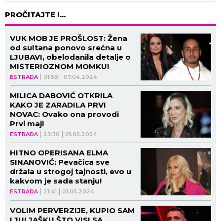
PROČITAJTE I...
VUK MOB JE PROŠLOST: Žena
od sultana ponovo srećna u
LJUBAVI, obelodanila detalje o
MISTERIOZNOM MOMKU!
ESTRADA
01:59
07.04.2024
MILICA DABOVIĆ OTKRILA
KAKO JE ZARADILA PRVI
NOVAC: Ovako ona provodi
Prvi maj!
ESTRADA
23:30
01.05.2024
HITNO OPERISANA ELMA
SINANOVIĆ: Pevačica sve
držala u strogoj tajnosti, evo u
kakvom je sada stanju!
ESTRADA
21:41
01.05.2024
VOLIM PERVERZIJE, KUPIO SAM
LJULJAŠKU ŠTO VISI SA