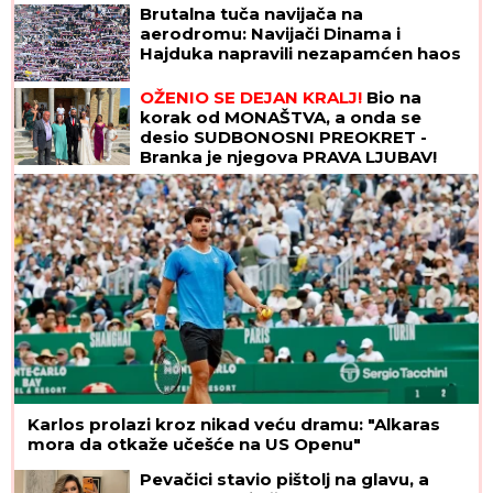
Brutalna tuča navijača na
aerodromu: Navijači Dinama i
Hajduka napravili nezapamćen haos
OŽENIO SE DEJAN KRALJ!
Bio na
korak od MONAŠTVA, a onda se
desio SUDBONOSNI PREOKRET -
Branka je njegova PRAVA LJUBAV!
Karlos prolazi kroz nikad veću dramu: "Alkaras
mora da otkaže učešće na US Openu"
Pevačici stavio pištolj na glavu, a