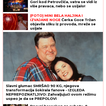
Gori kod Petrovčića, vatra se vidi iz
više pravaca, nebo se usijalo!
(FOTO) MINI BELA HALJINA I
IZVAJANE NOGE
Ćerka Goce Tržan
objavila sliku iz provoda, mreže se
usijale
Slavni glumac SMRŠAO 90 KG, njegova
transformacija šokirala fanove - IZGLEDA
NEPREPOZNATLJIVO: Zahvaljujući ovom režimu
uspeo je da se PREPOLOVI