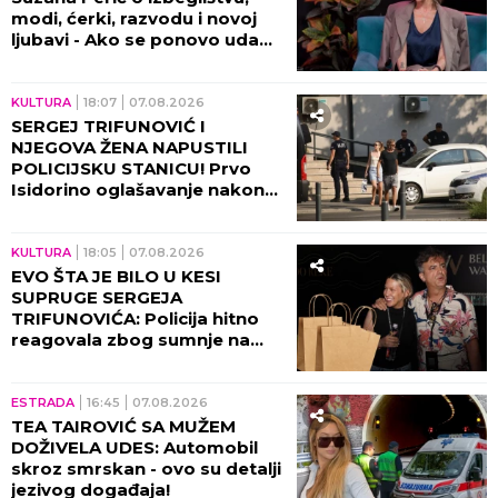
modi, ćerki, razvodu i novoj
ljubavi - Ako se ponovo udam,
promeniću prezime (VIDEO)
KULTURA
18:07
07.08.2026
SERGEJ TRIFUNOVIĆ I
NJEGOVA ŽENA NAPUSTILI
POLICIJSKU STANICU! Prvo
Isidorino oglašavanje nakon
SKANDALA U TRŽNOM
CENTRU! (VIDEO)
KULTURA
18:05
07.08.2026
EVO ŠTA JE BILO U KESI
SUPRUGE SERGEJA
TRIFUNOVIĆA: Policija hitno
reagovala zbog sumnje na
KRAĐU!
ESTRADA
16:45
07.08.2026
TEA TAIROVIĆ SA MUŽEM
DOŽIVELA UDES: Automobil
skroz smrskan - ovo su detalji
jezivog događaja!