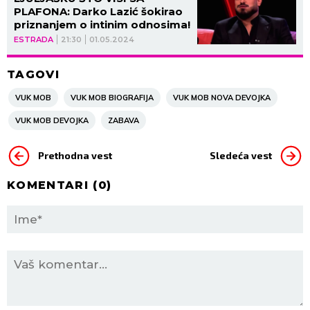
PLAFONA: Darko Lazić šokirao
priznanjem o intinim odnosima!
ESTRADA
21:30
01.05.2024
TAGOVI
VUK MOB
VUK MOB BIOGRAFIJA
VUK MOB NOVA DEVOJKA
VUK MOB DEVOJKA
ZABAVA
Prethodna vest
Sledeća vest
KOMENTARI (
0
)