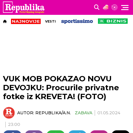
VESTI
VUK MOB POKAZAO NOVU
DEVOJKU: Procurile privatne
fotke iz KREVETA! (FOTO)
AUTOR:
REPUBLIKA/A.N.
ZABAVA
01.05.2024
23:00