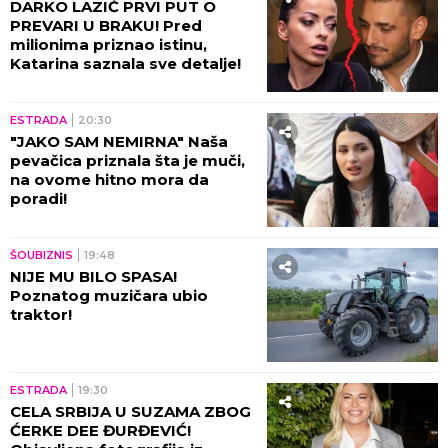
DARKO LAZIĆ PRVI PUT O
PREVARI U BRAKU! Pred
milionima priznao istinu,
Katarina saznala sve detalje!
ESTRADA
20:30
"JAKO SAM NEMIRNA" Naša
pevačica priznala šta je muči,
na ovome hitno mora da
poradi!
ŠOUBIZNIS
19:48
NIJE MU BILO SPASA!
Poznatog muzičara ubio
traktor!
ESTRADA
19:30
CELA SRBIJA U SUZAMA ZBOG
ĆERKE DEE ĐURĐEVIĆ!