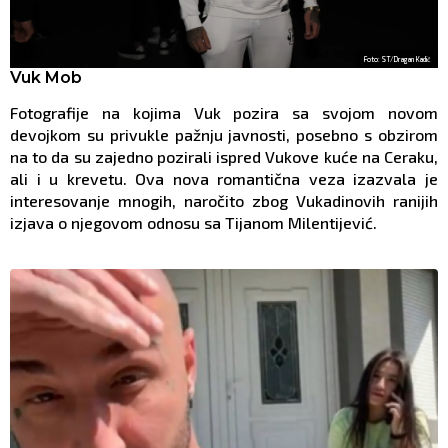
Foto: ST/Dragan Kadić
Vuk Mob
Fotografije na kojima Vuk pozira sa svojom novom
devojkom su privukle pažnju javnosti, posebno s obzirom
na to da su zajedno pozirali ispred Vukove kuće na Ceraku,
ali i u krevetu. Ova nova romantična veza izazvala je
interesovanje mnogih, naročito zbog Vukadinovih ranijih
izjava o njegovom odnosu sa Tijanom Milentijević.