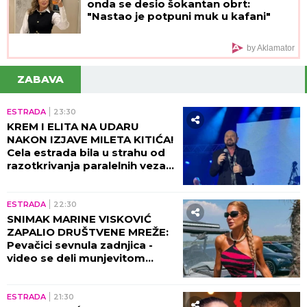
onda se desio šokantan obrt:
"Nastao je potpuni muk u kafani"
by Aklamator
ZABAVA
ESTRADA
23:30
KREM I ELITA NA UDARU
NAKON IZJAVE MILETA KITIĆA!
Cela estrada bila u strahu od
razotkrivanja paralelnih veza
tad!
ESTRADA
22:30
SNIMAK MARINE VISKOVIĆ
ZAPALIO DRUŠTVENE MREŽE:
Pevačici sevnula zadnjica -
video se deli munjevitom
brzinom! (VIDEO)
ESTRADA
21:30