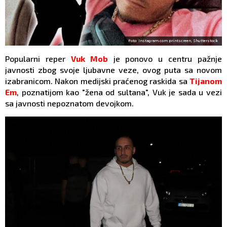
Foto: Instagram.com printscreen, Shutterstock
Popularni reper
Vuk Mob
je ponovo u centru pažnje
javnosti zbog svoje ljubavne veze, ovog puta sa novom
izabranicom. Nakon medijski praćenog raskida sa
Tijanom
Em
, poznatijom kao "žena od sultana", Vuk je sada u vezi
sa javnosti nepoznatom devojkom.