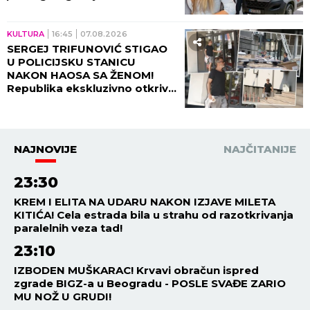
KULTURA
16:45
07.08.2026
SERGEJ TRIFUNOVIĆ STIGAO
U POLICIJSKU STANICU
NAKON HAOSA SA ŽENOM!
Republika ekskluzivno otkriva
DETALJE SKANDALA - evo šta
se desilo! (VIDEO)
NAJNOVIJE
NAJČITANIJE
23:30
KREM I ELITA NA UDARU NAKON IZJAVE MILETA
KITIĆA! Cela estrada bila u strahu od razotkrivanja
paralelnih veza tad!
23:10
IZBODEN MUŠKARAC! Krvavi obračun ispred
zgrade BIGZ-a u Beogradu - POSLE SVAĐE ZARIO
MU NOŽ U GRUDI!