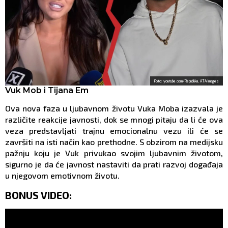
Foto: youtube.com/Republika, ATA Images
Vuk Mob i Tijana Em
Ova nova faza u ljubavnom životu Vuka Moba izazvala je
različite reakcije javnosti, dok se mnogi pitaju da li će ova
veza predstavljati trajnu emocionalnu vezu ili će se
završiti na isti način kao prethodne. S obzirom na medijsku
pažnju koju je Vuk privukao svojim ljubavnim životom,
sigurno je da će javnost nastaviti da prati razvoj događaja
u njegovom emotivnom životu.
BONUS VIDEO: