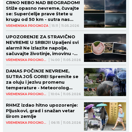
CRNO NEBO NAD BEOGRADOM!
Stiže opasno nevreme, čuvajte
se: Superćelije prave štete u
krugu od 50 km - sutra nas
čeka kataklizma (MAPE)
VREMENSKA PROGNOZA
15:11
11.05.2026
UPOZORENJE ZA STRAVIČNO
NEVREME U SRBIJI! Upaljeni svi
alarmi! Ne izlazite napolje,
sačuvajte životinje, imovinu -
ovo su uputstva! (FOTO)
VREMENSKA PROGNOZA
14:00
11.05.2026
DANAS POČINJE NEVREME,
SUTRA JOŠ GORE! Spremite se
za oluju i jezivu promenu
temperature - Meteorolog
upozorio!
VREMENSKA PROGNOZA
10:04
11.05.2026
RHMZ izdao hitno upozorenje:
Pljuskovi, grad i snažan vetar
širom zemlje
VREMENSKA PROGNOZA
06:15
11.05.2026