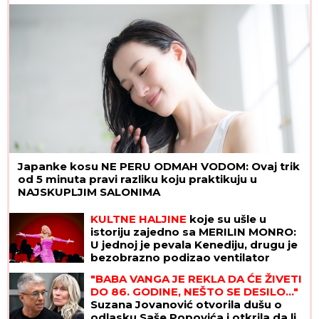
novčanici su im uvek PUNI
Japanke kosu NE PERU ODMAH VODOM: Ovaj trik
od 5 minuta pravi razliku koju praktikuju u
NAJSKUPLJIM SALONIMA
KULTNE HALJINE
koje su ušle u
istoriju zajedno sa MERILIN MONRO:
U jednoj je pevala Kenediju, drugu je
bezobrazno podizao ventilator
metroa, a trećoj se GUBI SVAKI TRAG
"BABA VANGA JE REKLA DA ĆE ŽIVETI
DO 86. GODINE, NEŠTO SE DESILO..."
Suzana Jovanović otvorila dušu o
odlasku Saše Popovića i otkrila da li