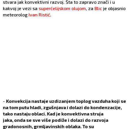
stvara jak konvektivni razvoj. Šta to zapravo znači i u
kakvoj je vezi sa
superćelijskom olujom
, za
Blic
je objasnio
meteorolog
Ivan Ristić
.
-
Konvekcija nastaje uzdizanjem toplog vazduha koji se
na tom putu hladi, zgušnjava i dolazi do kondenzacije,
tako nastaju oblaci. Kad je konvektivna struja
jaka, onda se sve više podiže i dolazi do razvoja
gradonosnih, grmljavinskih oblaka. To su