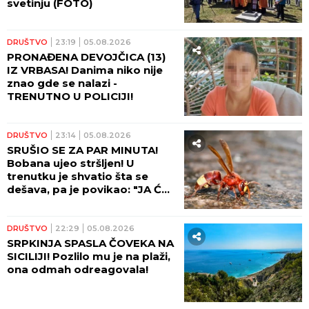
svetinju (FOTO)
DRUŠTVO
23:19
05.08.2026
PRONAĐENA DEVOJČICA (13)
IZ VRBASA! Danima niko nije
znao gde se nalazi -
TRENUTNO U POLICIJI!
DRUŠTVO
23:14
05.08.2026
SRUŠIO SE ZA PAR MINUTA!
Bobana ujeo stršljen! U
trenutku je shvatio šta se
dešava, pa je povikao: "JA ĆU
DA UMREM"
DRUŠTVO
22:29
05.08.2026
SRPKINJA SPASLA ČOVEKA NA
SICILIJI! Pozlilo mu je na plaži,
ona odmah odreagovala!