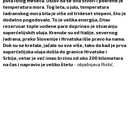
puta istog meseca. Uslov da se ona stvori i pokrene je
temperatura mora. Tog leta, u julu, temperatura
Jadranskog mora bila je više od trideset stepeni, što je
dodatno pogodovalo. To je velika energija, čitav
rezervoar tople vodene pare doprineo je stvaranju
superćelijskih oluja. Krenule su od Italije, severnog
Jadrana, preko Slovenije i Hrvatska išle pravo ka nama.
Dok su se kretale, jačale su sve više, tako da kad je prva
superćelijska oluja došla do granice Hrvatske i
Srbije, vetar je već imao brzinu od oko 200 kilometara
na čas i napravio je veliku štetu
- objašnjava Ristić.