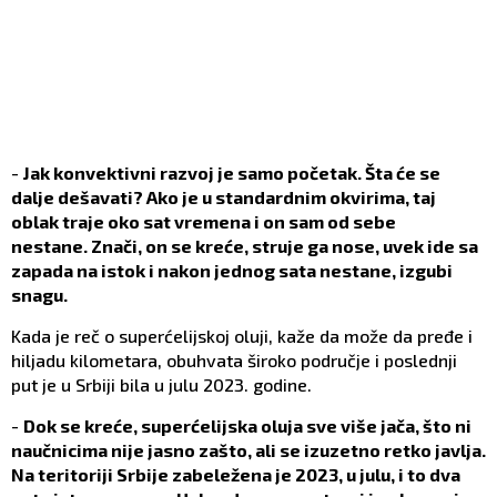
-
Jak konvektivni razvoj je samo početak. Šta će se
dalje dešavati? Ako je u standardnim okvirima, taj
oblak traje oko sat vremena i on sam od sebe
nestane. Znači, on se kreće, struje ga nose, uvek ide sa
zapada na istok i nakon jednog sata nestane, izgubi
snagu.
Kada je reč o superćelijskoj oluji, kaže da može da pređe i
hiljadu kilometara, obuhvata široko područje i poslednji
put je u Srbiji bila u julu 2023. godine.
-
Dok se kreće, superćelijska oluja sve više jača, što ni
naučnicima nije jasno zašto, ali se izuzetno retko javlja.
Na teritoriji Srbije zabeležena je 2023, u julu, i to dva