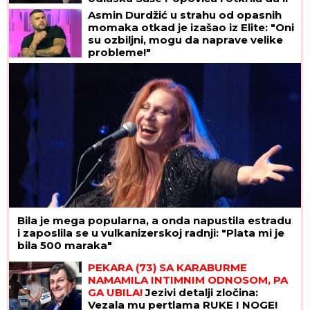
se vraća na estradu: "Na kraju nije
Asmin Durdžić u strahu od opasnih
imao ništa"
momaka otkad je izašao iz Elite: "Oni
su ozbiljni, mogu da naprave velike
probleme!"
Bila je mega popularna, a onda napustila estradu
i zaposlila se u vulkanizerskoj radnji: "Plata mi je
bila 500 maraka"
PEKARA (73) SA KARABURME
NAMAMILA INTIMNIM ODNOSOM, PA
GA UBILA!
Jezivi detalji zločina:
Vezala mu pertlama RUKE I NOGE!