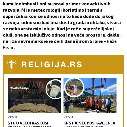
kumulonimbusi i oni su pravi primer konvektivnih
razvoja. Mi u meteorologiji koristimo i termin
superćelija koji se odnosi na to kada dođe do jakog
razvoja, odnosno kad ima dosta grada u oblaku, stvara
se neka vrsta mini oluje. Kad je reč o superćelijskoj
oluji, ona se isključivo odnosi na veće prostore, dakle,
ne i za nevreme koje je ovih dana širom Srbije
- kaže
Ristić.
VESTI
VESTI
ŠTO U VEĆOJ RASKOŠI
KRST JE VEĆ POSTAVLJEN, A