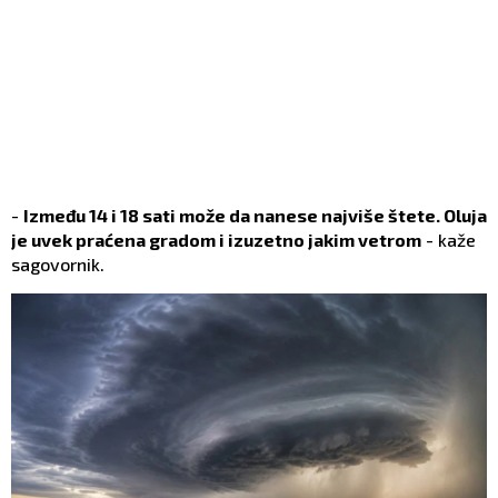
-
Između 14 i 18 sati može da nanese najviše štete. Oluja
je uvek praćena gradom i izuzetno jakim vetrom
- kaže
sagovornik.