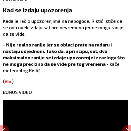
Kad se izdaju upozorenja
Kada je reč o upozorenjima na nepogode, Ristić ističe da
se ona uvek izdaju sat pre nevremena jer ne mogu ranije
da se vide.
-
Nije realno ranije jer se oblaci prate na radaru i
nastaju odjednom. Tako da, u principu, sat, dva
maksimalno ranije se izdaje upozorenje iz razloga što
ne mogu precizno da se vide pre tog vremena
- kaže
meteorolog Ristić.
(
Blic
)
BONUS VIDEO