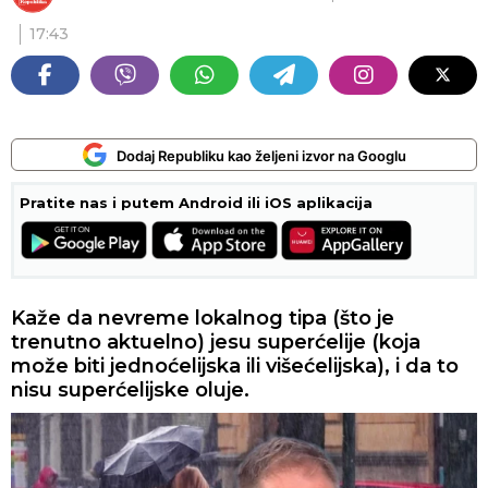
17:43
Dodaj Republiku kao željeni izvor na Googlu
Pratite nas i putem Android ili iOS aplikacija
Kaže da nevreme lokalnog tipa (što je
trenutno aktuelno) jesu superćelije (koja
može biti jednoćelijska ili višećelijska), i da to
nisu superćelijske oluje.