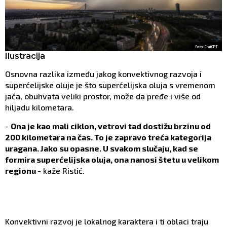
Foto: ChatGPT
Ilustracija
Osnovna razlika između jakog konvektivnog razvoja i
superćelijske oluje je što superćelijska oluja s vremenom
jača, obuhvata veliki prostor, može da pređe i više od
hiljadu kilometara.
-
Ona je kao mali ciklon, vetrovi tad dostižu brzinu od
200 kilometara na čas. To je zapravo treća kategorija
uragana. Jako su opasne. U svakom slučaju, kad se
formira superćelijska oluja, ona nanosi štetu u velikom
regionu
- kaže Ristić.
Konvektivni razvoj je lokalnog karaktera i ti oblaci traju