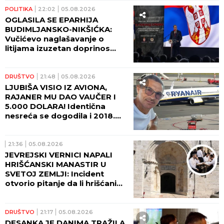
POLITIKA
22:02
05.08.2026
OGLASILA SE EPARHIJA
BUDIMLJANSKO-NIKŠIĆKA:
Vučićevo naglašavanje o
litijama izuzetan doprinos
očuvanju istine
DRUŠTVO
21:48
05.08.2026
LJUBIŠA VISIO IZ AVIONA,
RAJANER MU DAO VAUČER I
5.000 DOLARA! Identična
nesreća se dogodila i 2018.
godine - Srbin umalo stradao!
21:36
05.08.2026
JEVREJSKI VERNICI NAPALI
HRIŠĆANSKI MANASTIR U
SVETOJ ZEMLJI: Incident
otvorio pitanje da li hrišćani
postaju nepoželjni u
Jerusalimu (VIDEO)
DRUŠTVO
21:17
05.08.2026
DESANKA JE DANIMA TRAŽILA