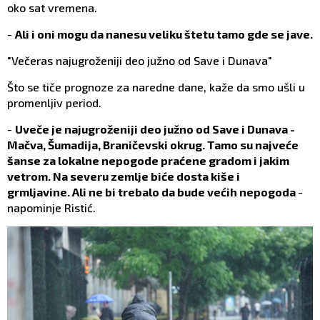
oko sat vremena.
-
Ali i oni mogu da nanesu veliku štetu tamo gde se jave.
"Večeras najugroženiji deo južno od Save i Dunava"
Što se tiče prognoze za naredne dane, kaže da smo ušli u
promenljiv period.
-
Uveče je najugroženiji deo južno od Save i Dunava -
Mačva, Šumadija, Braničevski okrug. Tamo su najveće
šanse za lokalne nepogode praćene gradom i jakim
vetrom. Na severu zemlje biće dosta kiše i
grmljavine. Ali ne bi trebalo da bude većih nepogoda
-
napominje Ristić.