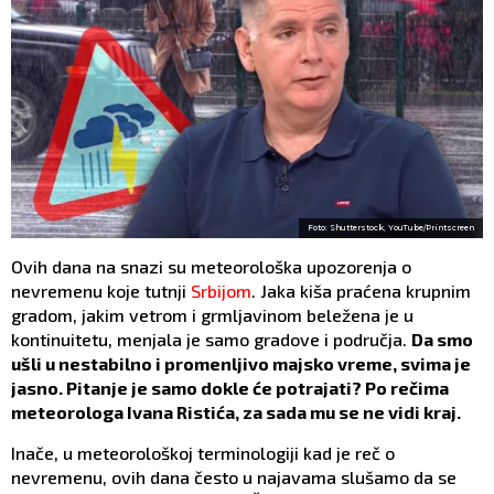
Foto: Shutterstock, YouTube/Printscreen
Ovih dana na snazi su meteorološka upozorenja o
nevremenu koje tutnji
Srbijom
. Jaka kiša praćena krupnim
gradom, jakim vetrom i grmljavinom beležena je u
kontinuitetu, menjala je samo gradove i područja.
Da smo
ušli u nestabilno i promenljivo majsko vreme, svima je
jasno. Pitanje je samo dokle će potrajati? Po rečima
meteorologa Ivana Ristića, za sada mu se ne vidi kraj.
Inače, u meteorološkoj terminologiji kad je reč o
nevremenu, ovih dana često u najavama slušamo da se