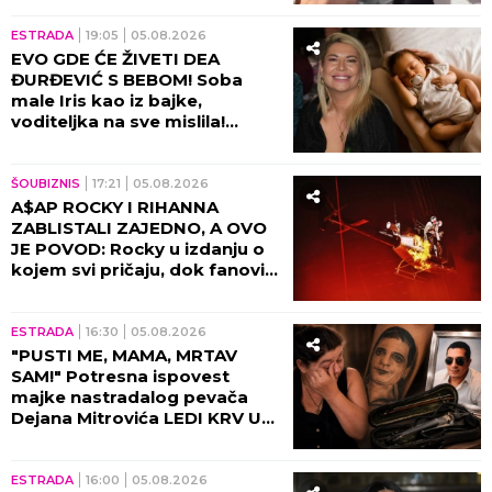
KUVATE U VODI: Ovo je jedina
pravilna priprema da zadrži boju,
sočnost i slatkoću
by Aklamator
ZABAVA
ESTRADA
23:59
05.08.2026
NADA TOPČAGIĆ PREKINULA
KONCERT! Pevačica urla na
obezbeđenje, NASTAO
STAMPEDO U MASI!
ESTRADA
23:00
05.08.2026
PEVAČICA PRETUKLA
TAKSISTU, DRAMA U
BEOGRADU! Zbog jedne
rečenice IZBIO INCIDENT -
tada joj puko film!
ESTRADA
22:00
05.08.2026