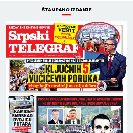
ESTRADA
18:30
04.08.2026
"SRAMOTA ZA BABU OD 80
GODINA!" Dara brutalno
odgovorila na napade, bukti
estradni rat: BAKA CAKA BI
MALO POD STARE DANE....
NAJNOVIJE
NAJČITANIJE
00:09
UDVOSTRUČIO SE BROJ ZARAŽENIH! Epidemija se
širi stravičnom brzinom, najnovije brojke i
najsnažnije bacaju u OČAJ
00:02
ŠTO U VEĆOJ RASKOŠI ŽIVIMO, OVAJ STRAH SE
UMNOŽAVA: Starac Pajsije upozorava na grešku
zbog koje čovek gubi radost