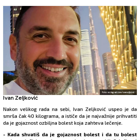
Foto: instagram.com/ivanzeljkovic
Ivan Zeljković
Nakon velikog rada na sebi, Ivan Zeljković uspeo je da
smrša čak 40 kilograma, a ističe da je najvažnije prihvatiti
da je gojaznost ozbiljna bolest koja zahteva lečenje.
- Kada shvatiš da je gojaznost bolest i da tu bolest