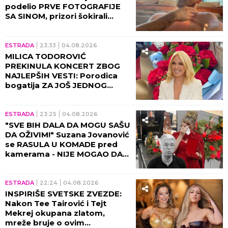
Pevačica iznela šok-detalje o
oženjenom ocu svog deteta!
ESTRADA
10:30
05.08.2026
POTRESNO OBRAĆANJE
JELENE KARLEUŠE, PEVAČICA
SVE PRIZNALA NAKON
POMIRENJA S DUŠKOM! Ovo ni
danas ne može da izbriše iz
sećanja!
ESTRADA
09:30
05.08.2026
DA SE NAJEŽIŠ! HOROR U KUĆI
SAŠE POPOVIĆA NAKON
NJEGOVE SMRTI: Udovica
napokon obelodanila istinu,
nije mogla da napusti
prostoriju!
09:01
05.08.2026
Baba Vanga i TAJNA avgusta:
Mesec velikih nebeskih
znakova donosi PROMENE za
ova 3 horoskopska znaka