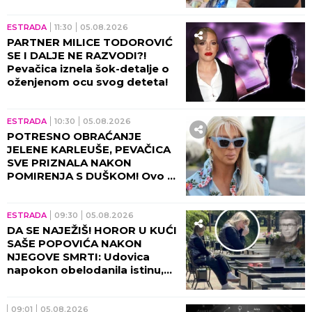
strane, pevačica ih molila da
se zaustave!
ESTRADA
15:31
05.08.2026
ALARM U GUČI PRED 65.
SABOR TRUBAČA: Smeštajni
kapaciteti gotovo popunjeni,
od 7. do 9. avgusta sprema se
spektakl kakav se ne pamti!
ESTRADA
15:00
05.08.2026
DETALJI TESTAMENTA NAŠEG
PEVAČA IZAZVALI OPŠTI
HAOS! Dva sina ostavio bez
nasledstva, usledila DRAMA
tada!
14:51
05.08.2026
Lidija Vukićević RASKOPČALA
košulju i vezala je ispod grudi:
Svi gledaju njen ravan stomak,
a jedan DETALJ stajlinga
osvaja na prvi pogled
(GALERIJA)
ESTRADA
14:00
05.08.2026