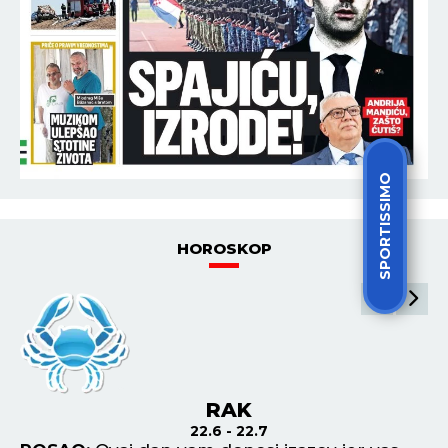
00:01
HOROSKOP ZA ČETVRTAK 6. AVGUST: Blizanci
napreduju u karijeri, Rakovi će uploviti u novu
vezu!
23:59
NADA TOPČAGIĆ PREKINULA KONCERT! Pevačica
urla na obezbeđenje, NASTAO STAMPEDO U MASI!
SPORTISSIMO
23:57
"STANIJI ĆU ZABRANITI ULAZ U AMERIKU!" Uroš se
plaši za svoj život: Asminovi ljudi me DRŽE NA
NIŠANU! (VIDEO, GALERIJA)
POGLEDAJ SVE NAJNOVIJE VESTI
ŠTAMPANO IZDANJE