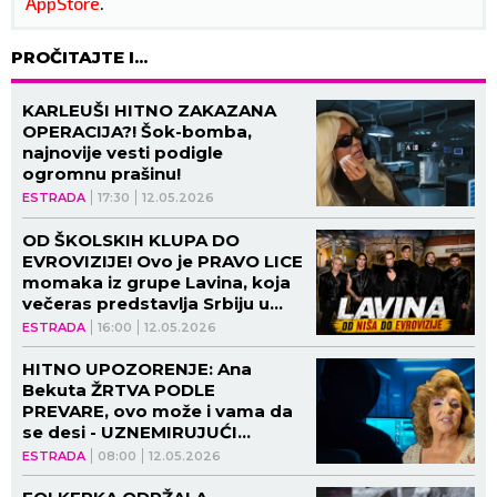
AppStore
.
PROČITAJTE I...
KARLEUŠI HITNO ZAKAZANA
OPERACIJA?! Šok-bomba,
najnovije vesti podigle
ogromnu prašinu!
ESTRADA
17:30
12.05.2026
OD ŠKOLSKIH KLUPA DO
EVROVIZIJE! Ovo je PRAVO LICE
momaka iz grupe Lavina, koja
večeras predstavlja Srbiju u
Beču: Luka je pao NA KOLENA,
ESTRADA
16:00
12.05.2026
ne pušta... (VIDEO)
HITNO UPOZORENJE: Ana
Bekuta ŽRTVA PODLE
PREVARE, ovo može i vama da
se desi - UZNEMIRUJUĆI
DETALJI!
ESTRADA
08:00
12.05.2026