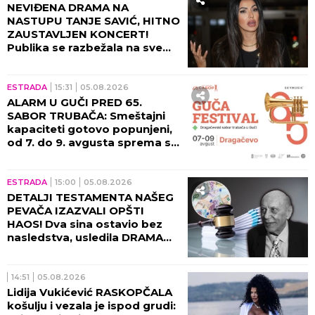
ŠOK-OTKRIĆE O DINU
MERLINU OSTAVILO REGION U
NEVERICI! Ceca obelodanila
TAJNU O KOJOJ SE GODINAMA
ĆUTI, jednom rečenicom
izazvala haos
RIJALITI
21:00
05.08.2026
OVO JE ŽENA MIKIJA
ĐURIČIĆA! Godinama je krije
od javnosti, a bavi se VEOMA
CENJENIM POSLOM!
ESTRADA
19:41
05.08.2026
CECIN MILJENIK STAO NA LUDI
KAMEN! Verili se na Maldivima,
pa napravili VENČANJE IZ
BAJKE!
ESTRADA
19:05
05.08.2026
EVO GDE ĆE ŽIVETI DEA
ĐURĐEVIĆ S BEBOM! Soba