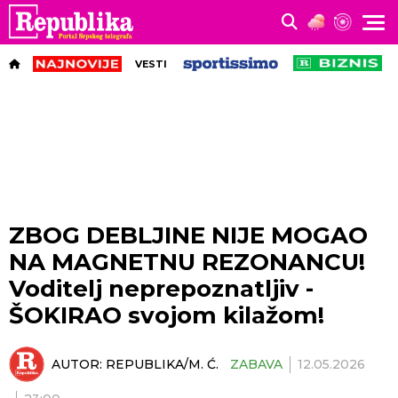
VESTI
ZBOG DEBLJINE NIJE MOGAO
NA MAGNETNU REZONANCU!
Voditelj neprepoznatljiv -
ŠOKIRAO svojom kilažom!
AUTOR:
REPUBLIKA/M. Ć.
ZABAVA
12.05.2026