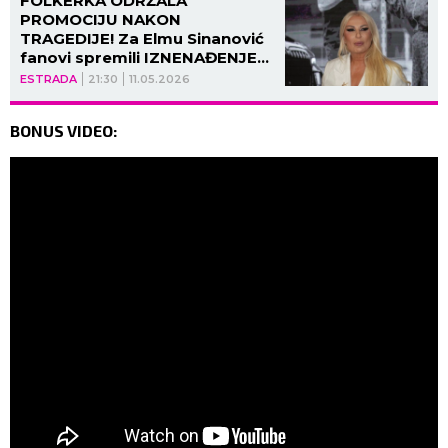
FOLKERKA ODRŽALA
PROMOCIJU NAKON
TRAGEDIJE! Za Elmu Sinanović
fanovi spremili IZNENAĐENJE
KOJE JE DOVELO DO SUZA,
ESTRADA
21:30
11.05.2026
progovorila o POKOJNOM
SUPRUGU! (VIDEO)
BONUS VIDEO: