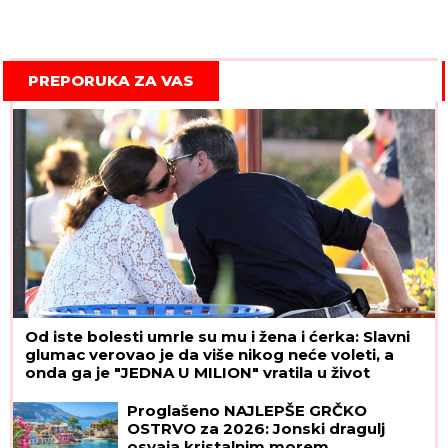
PREPORUKA ZA VAS
Od iste bolesti umrle su mu i žena i ćerka: Slavni
glumac verovao je da više nikog neće voleti, a
onda ga je "JEDNA U MILION" vratila u život
Ovako danas izgleda ĆERKA SALME
HAJEK (59), koju je glumica dobila u
41. godini: "Plašila sam se da nikada