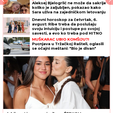
zadržavanje do 48 sati nakon
stravične nesreće kod Šapca
"Beži od nečega!" Filip Car u
Beogradu sa kačketom i jaknom
preko glave
(FOTO) PRVE SLIKE VERIDBE DRAGANA
STANKOVIĆA I ALEKSANDRE
Ona blistala u dugoj
srebrnoj haljini, stavio joj skupoceni prsten na
ruku
Često se budite sa BOLOM U VRATU,
a vežbe kojima pribegavate