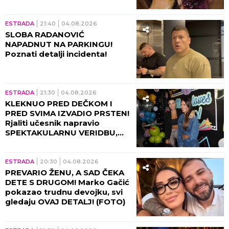
ESTRADA
08:30
05.08.2026
HITNE VESTI IZ POLICIJE,
UDOVICU SAŠE POPOVIĆA
ALARMIRAO INSPEKTOR!
Suzana prebledela zbog
informacija tada, sve otišlo
predaleko!
ESTRADA
08:00
05.08.2026
NAJNOVIJI SNIMAK VENDI S
VAŠARA PODELIO SRBIJU!
Haljina jedva prekrila intimu, a
KAD JE PODIGLA NOGU... ŠOK!
(VIDEO)
ESTRADA
23:59
04.08.2026
ŽENA MU SE PORODILA U
BAZENU! Nikola Stojaković
podelio PRVE FOTOGRAFIJE
SA SINOM, prizori šokirali
region! (FOTO)