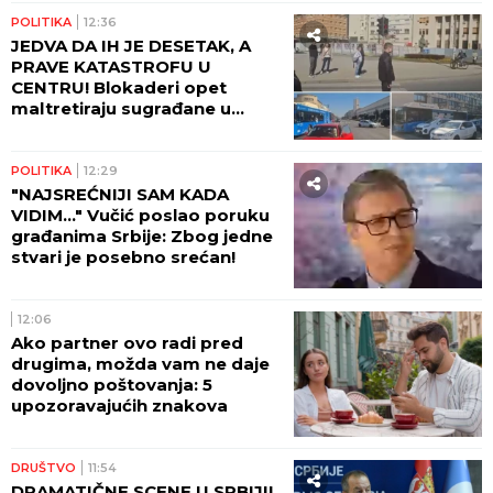
POLITIKA
12:36
JEDVA DA IH JE DESETAK, A
PRAVE KATASTROFU U
CENTRU! Blokaderi opet
maltretiraju sugrađane u
Novom Sadu! (VIDEO)
POLITIKA
12:29
"NAJSREĆNIJI SAM KADA
VIDIM..." Vučić poslao poruku
građanima Srbije: Zbog jedne
stvari je posebno srećan!
12:06
Ako partner ovo radi pred
drugima, možda vam ne daje
dovoljno poštovanja: 5
upozoravajućih znakova
DRUŠTVO
11:54
DRAMATIČNE SCENE U SRBIJI!