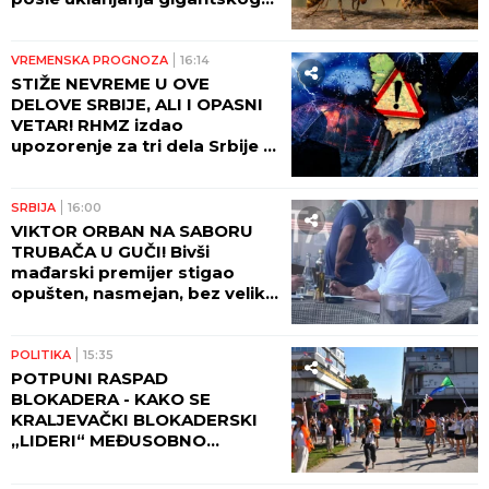
gnezda stršljenova: "DA
VIDITE OVO LUDILO"! (VIDEO)
VREMENSKA PROGNOZA
16:14
STIŽE NEVREME U OVE
DELOVE SRBIJE, ALI I OPASNI
VETAR! RHMZ izdao
upozorenje za tri dela Srbije -
NE IZLAZITE NAPOLJE!
SRBIJA
16:00
VIKTOR ORBAN NA SABORU
TRUBAČA U GUČI! Bivši
mađarski premijer stigao
opušten, nasmejan, bez velike
pompe i naručio SVADBARSKI
KUPUS, ĆEVAPE I PIVO! (FOTO)
POLITIKA
15:35
POTPUNI RASPAD
BLOKADERA - KAKO SE
KRALJEVAČKI BLOKADERSKI
„LIDERI“ MEĐUSOBNO
NAMEŠTAJU