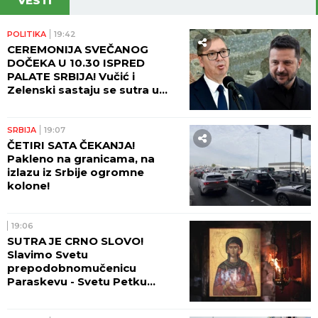
VESTI
POLITIKA
19:42
CEREMONIJA SVEČANOG
DOČEKA U 10.30 ISPRED
PALATE SRBIJA! Vučić i
Zelenski sastaju se sutra u
10.45! (VIDEO)
SRBIJA
19:07
ČETIRI SATA ČEKANJA!
Pakleno na granicama, na
izlazu iz Srbije ogromne
kolone!
19:06
SUTRA JE CRNO SLOVO!
Slavimo Svetu
prepodobnomučenicu
Paraskevu - Svetu Petku
Rimljanku