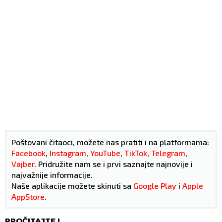
Poštovani čitaoci, možete nas pratiti i na platformama:
Facebook
,
Instagram
,
YouTube
,
TikTok
,
Telegram
,
Vajber
. Pridružite nam se i prvi saznajte najnovije i
najvažnije informacije.
Naše aplikacije možete skinuti sa
Google Play
i
Apple
AppStore
.
PROČITAJTE I...