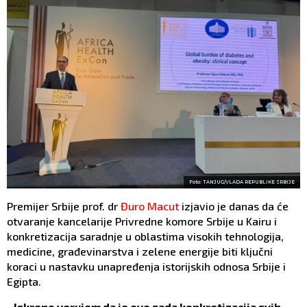
Foto: TANJUG/VLADA REPUBLIKE SRBIJE
Premijer Srbije prof. dr
Đuro Macut
izjavio je danas da će
otvaranje kancelarije Privredne komore Srbije u Kairu i
konkretizacija saradnje u oblastima visokih tehnologija,
medicine, građevinarstva i zelene energije biti ključni
koraci u nastavku unapređenja istorijskih odnosa Srbije i
Egipta.
- Iskreno verujem da je ovo sada konkretizacija svih