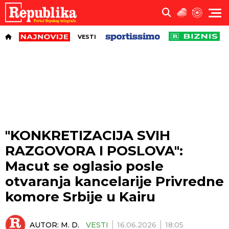
VESTI
"KONKRETIZACIJA SVIH
RAZGOVORA I POSLOVA":
Macut se oglasio posle
otvaranja kancelarije Privredne
komore Srbije u Kairu
AUTOR:
M. D.
VESTI
16.06.2026
18:05