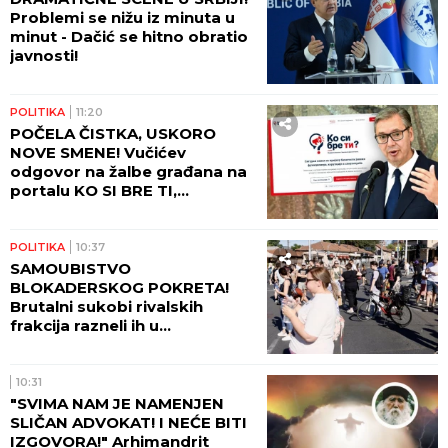
Problemi se nižu iz minuta u
minut - Dačić se hitno obratio
javnosti!
POLITIKA
11:20
POČELA ČISTKA, USKORO
NOVE SMENE! Vučićev
odgovor na žalbe građana na
portalu KO SI BRE TI,
smenjena dva direktora
POLITIKA
10:37
SAMOUBISTVO
BLOKADERSKOG POKRETA!
Brutalni sukobi rivalskih
frakcija razneli ih u
paramparčad!
10:31
"SVIMA NAM JE NAMENJEN
SLIČAN ADVOKAT! I NEĆE BITI
IZGOVORA!" Arhimandrit