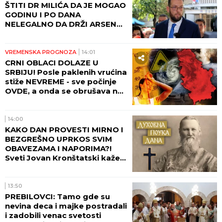
ŠTITI DR MILIĆA DA JE MOGAO
GODINU I PO DANA
NELEGALNO DA DRŽI ARSENAL
ORUŽJA U SVOM POSEDU
VREMENSKA PROGNOZA
14:01
CRNI OBLACI DOLAZE U
SRBIJU! Posle paklenih vrućina
stiže NEVREME - sve počinje
OVDE, a onda se obrušava na
veći deo zemlje! I BEOGRAD
NA UDARU! (FOTO)
14:00
KAKO DAN PROVESTI MIRNO I
BEZGREŠNO UPRKOS SVIM
OBAVEZAMA I NAPORIMA?!
Sveti Jovan Kronštatski kaže
da je potrebo uraditi samo
jedno kad se ujutru ustane!
13:50
PREBILOVCI: Tamo gde su
nevina deca i majke postradali
i zadobili venac svetosti