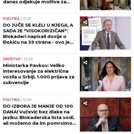
danas odjekuje molitva za
večni pomen
POLITIKA
13:35
DO JUČE SE KLELI U NJEGA, A
SADA JE "VISOKORIZIČAN":
Blokaderi napisali dosije o
Đokiću na 39 strana - ovo je
čitav niz primedbi!
DRUŠTVO
13:22
Ministarka Pavkov: Veliko
interesovanje za električna
vozila u Srbiji, 1.000 prijava za
subvencije
POLITIKA
12:56
DO IZBORA JE MANJE OD 100
DANA! Vučević bez dlake na
jeziku: Blokaderska lista vodi,
ali možemo da im pomrsimo
račune!