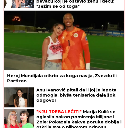
pevaču koji je ostavio ženu i decu:
"Ježim se od toga"
Heroj Mundijala otkrio za koga navija, Zvezdu ili
Partizan
Anu Ivanović pitali da li joj je lepota
odmogla, bivša teniserka dala šok
odgovor
"NJU TREBA LEČITI"
Marija Kulić se
oglasila nakon pomirenja Miljane i
Zole: Pokazala kakve poruke dobija i
otkrila sve o njihovom odnosu