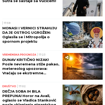
Sutra se sastaje sa Vučićem!
17:59
MONASI I VERNICI STRAHUJU
DA JE OSTROG UGROŽEN:
Oglasila se i Mitropolija o
spornom projektu
VREMENSKA PROGNOZA
17:23
DUNAV KRITIČNO NIZAK!
Posle nevremena stiže pakao,
metereolog upozorava:
Vraćaju se ekstremne
temperature, raste opasnost
od požara
DRUŠTVO
17:02
DEČJA SOBA IH BILA
PREPUNA! Horor na Avali,
oglasio se Vladica Stanković
posle uklanjanja gigantskog