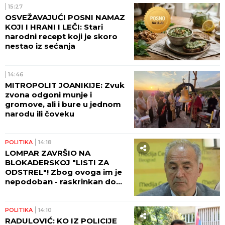
15:27
OSVEŽAVAJUĆI POSNI NAMAZ
KOJI I HRANI I LEČI: Stari
narodni recept koji je skoro
nestao iz sećanja
14:46
MITROPOLIT JOANIKIJE: Zvuk
zvona odgoni munje i
gromove, ali i bure u jednom
narodu ili čoveku
POLITIKA
14:18
LOMPAR ZAVRŠIO NA
BLOKADERSKOJ "LISTI ZA
ODSTREL"! Zbog ovoga im je
nepodoban - raskrinkan do
kraja! (FOTO)
POLITIKA
14:10
RADULOVIĆ: KO IZ POLICIJE