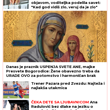
objavom, voditeljka podelila savet:
"Kad god vidiš zlo, veruj da je zlo"
Danas je praznik USPENJA SVETE ANE, majke
Presvete Bogorodice: Žene obavezno treba da
URADE OVO za potomstvo i harmoničan brak
Trener Pazara pred Zvezdu: Najteža i
najlakša utakmica
ČEKA DETE SA LJUBAVNICOM
Ana
Radulović bez dlake na jeziku o