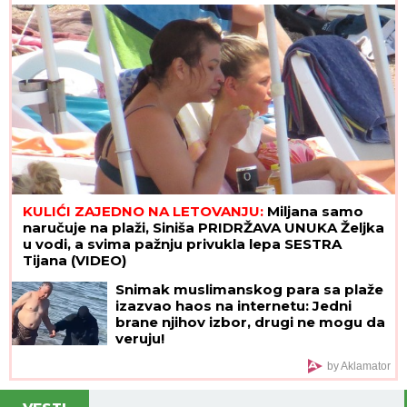
KULIĆI ZAJEDNO NA LETOVANJU:
Miljana samo
naručuje na plaži, Siniša PRIDRŽAVA UNUKA Željka
u vodi, a svima pažnju privukla lepa SESTRA
Tijana (VIDEO)
Snimak muslimanskog para sa plaže
izazvao haos na internetu: Jedni
brane njihov izbor, drugi ne mogu da
veruju!
by Aklamator