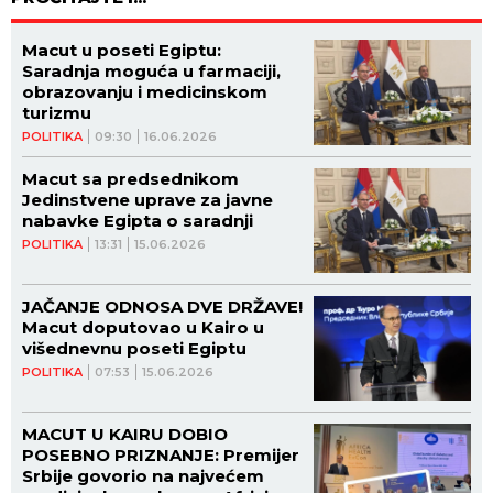
Macut u poseti Egiptu:
Saradnja moguća u farmaciji,
obrazovanju i medicinskom
turizmu
POLITIKA
09:30
16.06.2026
Macut sa predsednikom
Jedinstvene uprave za javne
nabavke Egipta o saradnji
POLITIKA
13:31
15.06.2026
JAČANJE ODNOSA DVE DRŽAVE!
Macut doputovao u Kairo u
višednevnu poseti Egiptu
POLITIKA
07:53
15.06.2026
MACUT U KAIRU DOBIO
POSEBNO PRIZNANJE: Premijer
Srbije govorio na najvećem