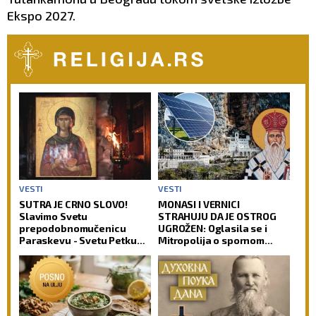
Ekspo 2027.
VESTI
VESTI
SUTRA JE CRNO SLOVO!
MONASI I VERNICI
Slavimo Svetu
STRAHUJU DA JE OSTROG
prepodobnomučenicu
UGROŽEN: Oglasila se i
Paraskevu - Svetu Petku
Mitropolija o spornom
Rimljanku
projektu