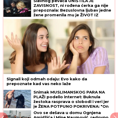
Slavnog pevača UNIŠTILA JE
ZAVISNOST, ni rođena ćerka ga nije
prepoznala: Bezuslovna ljubav jedne
žene promenila mu je ŽIVOT IZ
KORENA
Signali koji odmah odaju: Evo kako da
prepoznate kad vas neko laže
Snimak MUSLIMANSKOG PARA NA
PLAŽI podelio internet: Buknula
žestoka rasprava o slobodi i veri jer
je ŽENA POTPUNO POKRIVENA: "On
šeta golog stomaka, dok ona ne
Ovo se dešava u domu Ognjena
može da diše"
Amidžića i Mine Naumović, redovno