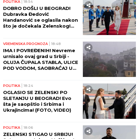
POLITIKA
18:54
DOBRO DOŠLI U BEOGRAD!
Dubravka Đedović
Handanović se oglasila nakon
što je dočekala Zelenskog!
(FOTO, VIDEO)
VREMENSKA PROGNOZA
18:48
IMA I POVREĐENIH! Nevreme
urnisalo ovaj grad u Srbiji -
OLUJA ČUPALA STABLA, ULICE
POD VODOM, SAOBRAĆAJ U
KOLAPSU!
POLITIKA
18:24
OGLASIO SE ZELENSKI PO
SLETANJU U BEOGRAD! Evo
šta je saopštio i Srbima i
Ukrajincima! (FOTO, VIDEO)
POLITIKA
18:06
ZELENSKI STIGAO U SRBIJU!