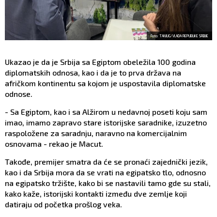
Foto: TANJUG/VLADA REPUBLIKE SRBIJE
Ukazao je da je Srbija sa Egiptom obeležila 100 godina
diplomatskih odnosa, kao i da je to prva država na
afričkom kontinentu sa kojom je uspostavila diplomatske
odnose.
- Sa Egiptom, kao i sa Alžirom u nedavnoj poseti koju sam
imao, imamo zapravo stare istorijske saradnike, izuzetno
raspoložene za saradnju, naravno na komercijalnim
osnovama - rekao je Macut.
Takođe, premijer smatra da će se pronaći zajednički jezik,
kao i da Srbija mora da se vrati na egipatsko tlo, odnosno
na egipatsko tržište, kako bi se nastavili tamo gde su stali,
kako kaže, istorijski kontakti između dve zemlje koji
datiraju od početka prošlog veka.