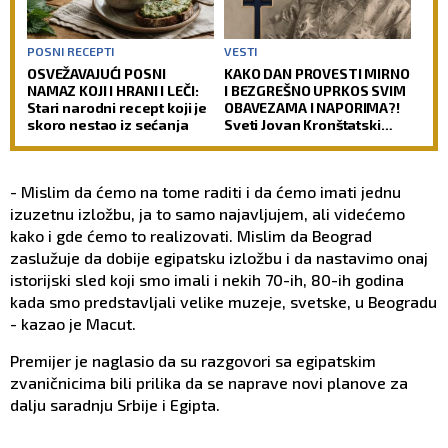
POSNI RECEPTI
VESTI
OSVEŽAVAJUĆI POSNI
KAKO DAN PROVESTI MIRNO
NAMAZ KOJI I HRANI I LEČI:
I BEZGREŠNO UPRKOS SVIM
Stari narodni recept koji je
OBAVEZAMA I NAPORIMA?!
skoro nestao iz sećanja
Sveti Jovan Kronštatski
kaže da je potrebo uraditi
samo jedno kad se ujutru
ustane!
- Mislim da ćemo na tome raditi i da ćemo imati jednu
izuzetnu izložbu, ja to samo najavljujem, ali videćemo
kako i gde ćemo to realizovati. Mislim da Beograd
zaslužuje da dobije egipatsku izložbu i da nastavimo onaj
istorijski sled koji smo imali i nekih 70-ih, 80-ih godina
kada smo predstavljali velike muzeje, svetske, u Beogradu
- kazao je Macut.
Premijer je naglasio da su razgovori sa egipatskim
zvaničnicima bili prilika da se naprave novi planove za
dalju saradnju Srbije i Egipta.