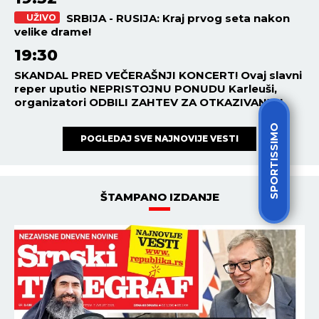
SRBIJA - RUSIJA: Kraj prvog seta nakon
UŽIVO
velike drame!
19:30
SKANDAL PRED VEČERAŠNJI KONCERT! Ovaj slavni
reper uputio NEPRISTOJNU PONUDU Karleuši,
organizatori ODBILI ZAHTEV ZA OTKAZIVANJE!
SPORTISSIMO
POGLEDAJ SVE NAJNOVIJE VESTI
ŠTAMPANO IZDANJE