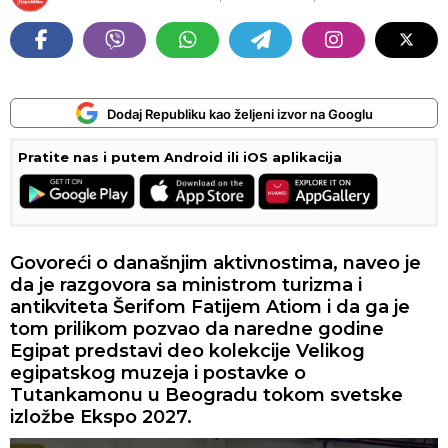
Dodaj Republiku kao željeni izvor na Googlu
Pratite nas i putem Android ili iOS aplikacija
Govoreći o današnjim aktivnostima, naveo je
da je razgovora sa ministrom turizma i
antikviteta Šerifom Fatijem Atiom i da ga je
tom prilikom pozvao da naredne godine
Egipat predstavi deo kolekcije Velikog
egipatskog muzeja i postavke o
Tutankamonu u Beogradu tokom svetske
izložbe Ekspo 2027.