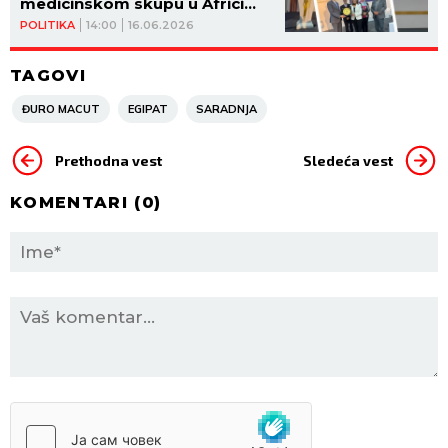
medicinskom skupu u Africi
(FOTO)
POLITIKA
14:00
16.06.2026
TAGOVI
ĐURO MACUT
EGIPAT
SARADNJA
Prethodna vest
Sledeća vest
KOMENTARI (
0
)