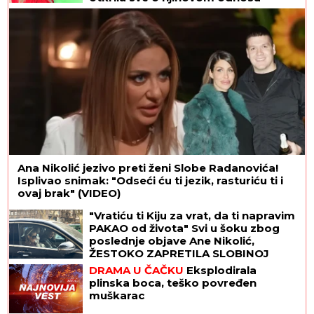
Ana Nikolić jezivo preti ženi Slobe Radanovića!
Isplivao snimak: "Odseći ću ti jezik, rasturiću ti i
ovaj brak" (VIDEO)
"Vratiću ti Kiju za vrat, da ti napravim
PAKAO od života" Svi u šoku zbog
poslednje objave Ane Nikolić,
ŽESTOKO ZAPRETILA SLOBINOJ
ŽENI: "UNIŠTIĆU TI BRAK"
DRAMA U ČAČKU
Eksplodirala
plinska boca, teško povređen
muškarac