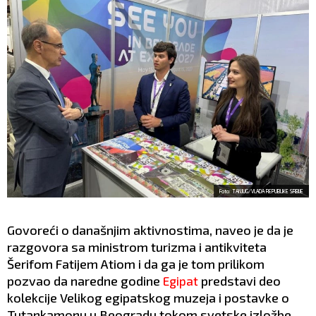
Foto: TANJUG/VLADA REPUBLIKE SRBIJE
Govoreći o današnjim aktivnostima, naveo je da je
razgovora sa ministrom turizma i antikviteta
Šerifom Fatijem Atiom i da ga je tom prilikom
pozvao da naredne godine
predstavi deo
Egipat
kolekcije Velikog egipatskog muzeja i postavke o
Tutankamonu u Beogradu tokom svetske izložbe