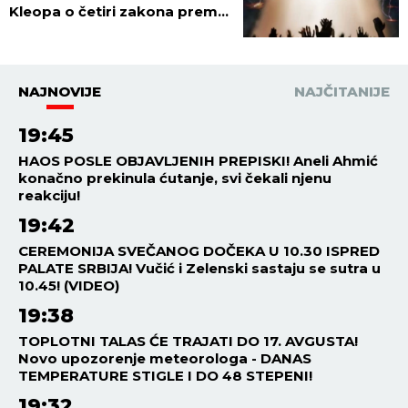
Kleopa o četiri zakona prema
kojima će Hristos suditi svetu!
NAJNOVIJE
NAJČITANIJE
19:45
HAOS POSLE OBJAVLJENIH PREPISKI! Aneli Ahmić
konačno prekinula ćutanje, svi čekali njenu
reakciju!
19:42
CEREMONIJA SVEČANOG DOČEKA U 10.30 ISPRED
PALATE SRBIJA! Vučić i Zelenski sastaju se sutra u
10.45! (VIDEO)
19:38
TOPLOTNI TALAS ĆE TRAJATI DO 17. AVGUSTA!
Novo upozorenje meteorologa - DANAS
TEMPERATURE STIGLE I DO 48 STEPENI!
19:32