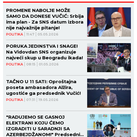
PROMENE NABOLJE MOŽE
SAMO DA DONESE VUČIĆ: Srbija
ima plan - Za SNS datum izbora
nije najvažnije pitanje!
POLITIKA
11:47
05.05.2026
PORUKA JEDINSTVA I SNAGE!
Na Vidovdan SNS organizuje
najveći skup u Beogradu ikada!
POLITIKA
08:15
01.05.2026
TAČNO U 11 SATI: Oproštajna
poseta ambasadora Alžira,
ugostiće ga predsednik Vučić!
POLITIKA
07:31
19.05.2026
"RADUJEMO SE GASNOJ
ELEKTRANI KOJU ĆEMO
IZGRADITI U SARADNJI SA
AZERBEJDŽANOM!" Predsednik