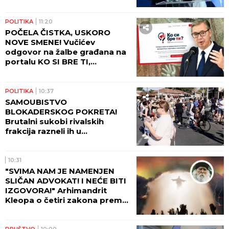
POLITIKA
11:20
POČELA ČISTKA, USKORO
NOVE SMENE! Vučićev
odgovor na žalbe građana na
portalu KO SI BRE TI,
smenjena dva direktora
POLITIKA
10:37
SAMOUBISTVO
BLOKADERSKOG POKRETA!
Brutalni sukobi rivalskih
frakcija razneli ih u
paramparčad!
10:31
"SVIMA NAM JE NAMENJEN
SLIČAN ADVOKAT! I NEĆE BITI
IZGOVORA!" Arhimandrit
Kleopa o četiri zakona prema
kojima će Hristos suditi svetu!
DRUŠTVO
10:00