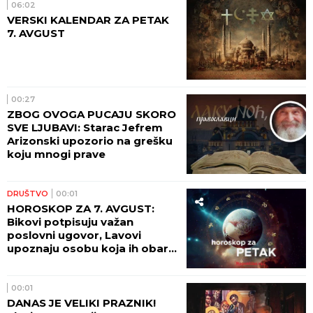
06:02
VERSKI KALENDAR ZA PETAK
7. AVGUST
00:27
ZBOG OVOGA PUCAJU SKORO
SVE LJUBAVI: Starac Jefrem
Arizonski upozorio na grešku
koju mnogi prave
DRUŠTVO
00:01
HOROSKOP ZA 7. AVGUST:
Bikovi potpisuju važan
poslovni ugovor, Lavovi
upoznaju osobu koja ih obara
sa nogu!
00:01
DANAS JE VELIKI PRAZNIK!