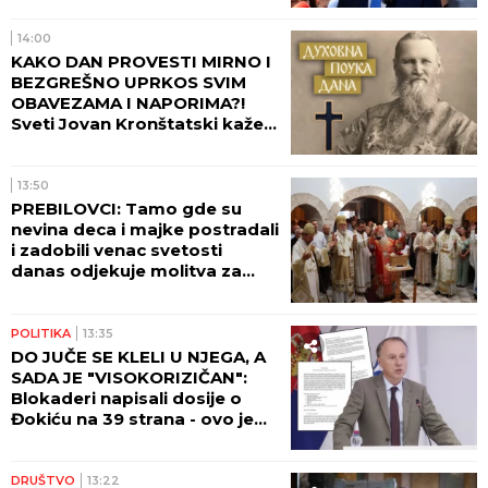
14:00
KAKO DAN PROVESTI MIRNO I
BEZGREŠNO UPRKOS SVIM
OBAVEZAMA I NAPORIMA?!
Sveti Jovan Kronštatski kaže
da je potrebo uraditi samo
jedno kad se ujutru ustane!
13:50
PREBILOVCI: Tamo gde su
nevina deca i majke postradali
i zadobili venac svetosti
danas odjekuje molitva za
večni pomen
POLITIKA
13:35
DO JUČE SE KLELI U NJEGA, A
SADA JE "VISOKORIZIČAN":
Blokaderi napisali dosije o
Đokiću na 39 strana - ovo je
čitav niz primedbi!
DRUŠTVO
13:22