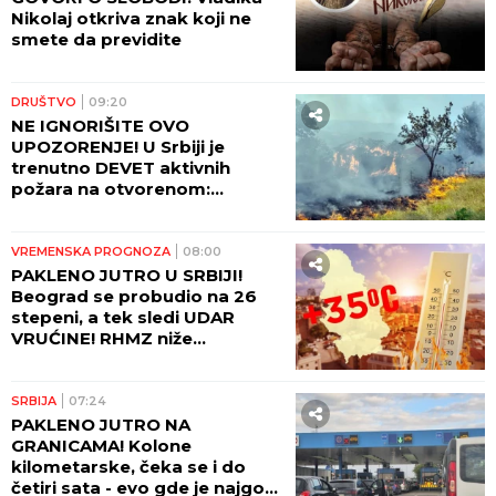
Nikolaj otkriva znak koji ne
smete da previdite
DRUŠTVO
09:20
NE IGNORIŠITE OVO
UPOZORENJE! U Srbiji je
trenutno DEVET aktivnih
požara na otvorenom:
Pogledajte gde sve gori i koje
oblasti su najugroženije
VREMENSKA PROGNOZA
08:00
PAKLENO JUTRO U SRBIJI!
Beograd se probudio na 26
stepeni, a tek sledi UDAR
VRUĆINE! RHMZ niže
upozorenja - prete požari, ali
stiže i kiša!
SRBIJA
07:24
PAKLENO JUTRO NA
GRANICAMA! Kolone
kilometarske, čeka se i do
četiri sata - evo gde je najgora