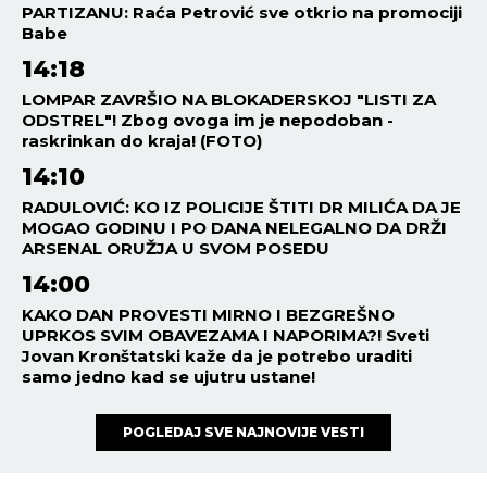
PARTIZANU: Raća Petrović sve otkrio na promociji
Babe
14:18
LOMPAR ZAVRŠIO NA BLOKADERSKOJ "LISTI ZA
ODSTREL"! Zbog ovoga im je nepodoban -
raskrinkan do kraja! (FOTO)
14:10
RADULOVIĆ: KO IZ POLICIJE ŠTITI DR MILIĆA DA JE
MOGAO GODINU I PO DANA NELEGALNO DA DRŽI
ARSENAL ORUŽJA U SVOM POSEDU
14:00
KAKO DAN PROVESTI MIRNO I BEZGREŠNO
UPRKOS SVIM OBAVEZAMA I NAPORIMA?! Sveti
Jovan Kronštatski kaže da je potrebo uraditi
samo jedno kad se ujutru ustane!
POGLEDAJ SVE NAJNOVIJE VESTI