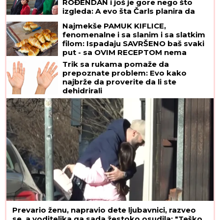
ROĐENDAN i još je gore nego što
izgleda: A evo šta Čarls planira da
uradi dok mu snaja PUNI 45 GODINA
Najmekše PAMUK KIFLICE,
fenomenalne i sa slanim i sa slatkim
filom: Ispadaju SAVRŠENO baš svaki
put - sa OVIM RECEPTOM nema
greške
Trik sa rukama pomaže da
prepoznate problem: Evo kako
najbrže da proverite da li ste
dehidrirali
Prevario ženu, napravio dete ljubavnici, razveo
se, a voditeljka ga sada žestoko osudila: "Teško