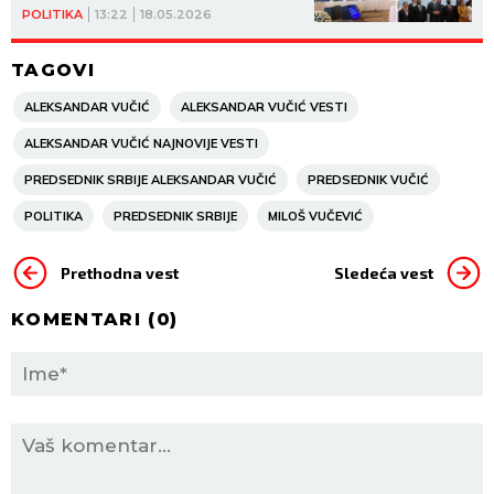
Vučić govorio na 13. Svetskom
POLITIKA
13:22
18.05.2026
urbanom forumu!
TAGOVI
ALEKSANDAR VUČIĆ
ALEKSANDAR VUČIĆ VESTI
ALEKSANDAR VUČIĆ NAJNOVIJE VESTI
PREDSEDNIK SRBIJE ALEKSANDAR VUČIĆ
PREDSEDNIK VUČIĆ
POLITIKA
PREDSEDNIK SRBIJE
MILOŠ VUČEVIĆ
Prethodna vest
Sledeća vest
KOMENTARI (
0
)