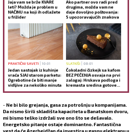
Jaja vam se brže KVARE
Ako partner ovo radi pred
leti? Možda je problem u
drugima, možda vam ne
NAČINU na koji ih odlažete
daje dovoljno poštovanja:
u frižider
5 upozoravajućih znakova
PRAKTIČNI SAVETI
10:01
SLATKIŠI
08:01
Jedan sastojak iz kuhinje
Čokoladni čizkejk sa kafom
vraća SJAJ starom parketu:
BEZ PEČENJA osvaja na prvi
Ogrebotine će biti manje
zalogaj: Hrskava podloga i
vidljive za nekoliko minuta
kremasta sredina gotove
BEZ RERNE (RECEPT)
-
Ne bi bilo grejanja, gasa za potrošnju u kompanijama.
Da nismo širili skladišta kapaciteta u Banatskom dvoru,
mi bismo teško izdržali sve ono što se dešavalo.
Energetsko pitanje ostaje dominantno. Fantastična
vest da će Azerbejdžan da investira u gasnu elektranu u