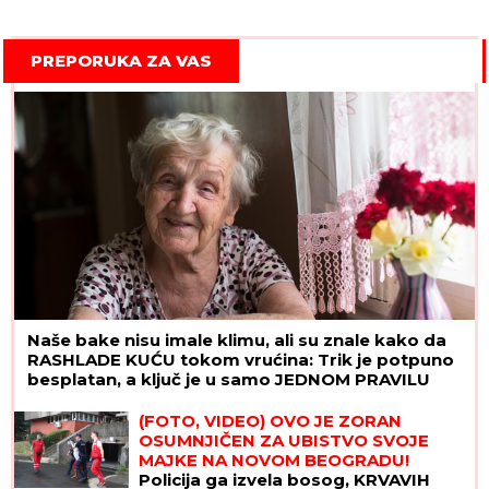
PREPORUKA ZA VAS
Naše bake nisu imale klimu, ali su znale kako da
RASHLADE KUĆU tokom vrućina: Trik je potpuno
besplatan, a ključ je u samo JEDNOM PRAVILU
(FOTO, VIDEO) OVO JE ZORAN
OSUMNJIČEN ZA UBISTVO SVOJE
MAJKE NA NOVOM BEOGRADU!
Policija ga izvela bosog, KRVAVIH