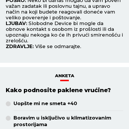
vam
POSAO:
Neko bi danas mogao da vam poveri
P
važan zadatak ili poslovnu tajnu, a upravo
ve
način na koji budete reagovali doneće vam
pr
ju
veliko poverenje i poštovanje.
da
LJUBAV:
Slobodne Device bi mogle da
L
obnove kontakt s osobom iz prošlosti ili da
za
upoznaju nekoga ko će ih privući smirenošću i
bu
zrelošću.
Z
ZDRAVLJE:
Više se odmarajte.
ANKETA
Kako podnosite paklene vrućine?
Uopšte mi ne smeta +40
Boravim u isključivo u klimatizovanim
prostorijama