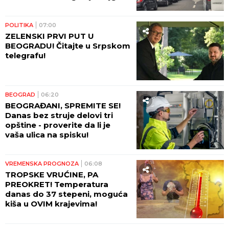
situacija!
POLITIKA
07:00
ZELENSKI PRVI PUT U
BEOGRADU! Čitajte u Srpskom
telegrafu!
BEOGRAD
06:20
BEOGRAĐANI, SPREMITE SE!
Danas bez struje delovi tri
opštine - proverite da li je
vaša ulica na spisku!
VREMENSKA PROGNOZA
06:08
TROPSKE VRUĆINE, PA
PREOKRET! Temperatura
danas do 37 stepeni, moguća
kiša u OVIM krajevima!