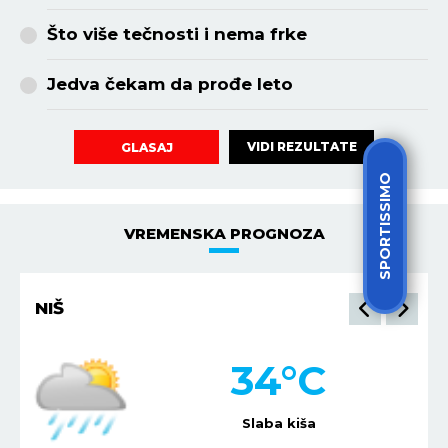
Što više tečnosti i nema frke
Jedva čekam da prođe leto
VIDI REZULTATE
GLASAJ
SPORTISSIMO
VREMENSKA PROGNOZA
NIŠ
34
°C
Slaba kiša