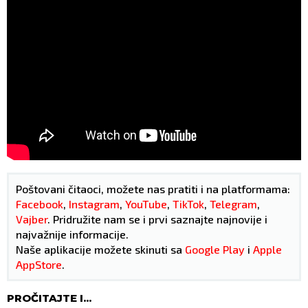
Poštovani čitaoci, možete nas pratiti i na platformama:
Facebook
,
Instagram
,
YouTube
,
TikTok
,
Telegram
,
Vajber
. Pridružite nam se i prvi saznajte najnovije i
najvažnije informacije.
Naše aplikacije možete skinuti sa
Google Play
i
Apple
AppStore
.
PROČITAJTE I...