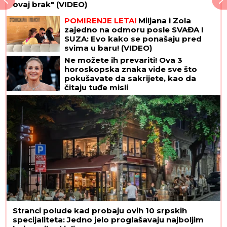
ovaj brak" (VIDEO)
POMIRENJE LETA!
Miljana i Zola
zajedno na odmoru posle SVAĐA I
SUZA: Evo kako se ponašaju pred
svima u baru! (VIDEO)
Ne možete ih prevariti! Ova 3
horoskopska znaka vide sve što
pokušavate da sakrijete, kao da
čitaju tuđe misli
Stranci polude kad probaju ovih 10 srpskih
specijaliteta: Jedno jelo proglašavaju najboljim