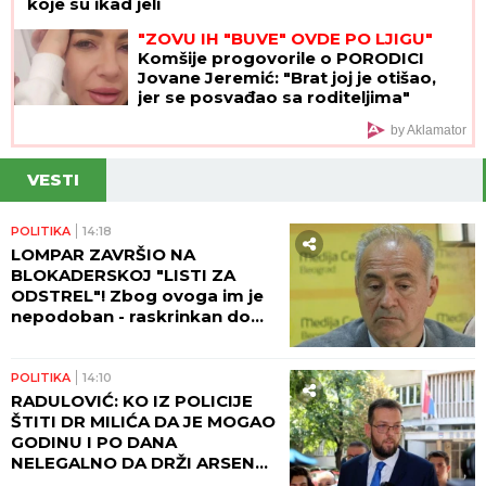
koje su ikad jeli
"ZOVU IH "BUVE" OVDE PO LJIGU"
Komšije progovorile o PORODICI
Jovane Jeremić: "Brat joj je otišao,
jer se posvađao sa roditeljima"
by Aklamator
VESTI
POLITIKA
14:18
LOMPAR ZAVRŠIO NA
BLOKADERSKOJ "LISTI ZA
ODSTREL"! Zbog ovoga im je
nepodoban - raskrinkan do
kraja! (FOTO)
POLITIKA
14:10
RADULOVIĆ: KO IZ POLICIJE
ŠTITI DR MILIĆA DA JE MOGAO
GODINU I PO DANA
NELEGALNO DA DRŽI ARSENAL
ORUŽJA U SVOM POSEDU