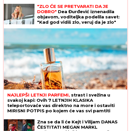
nogu sa lisicama na rukama, ušao u
"ZLO ĆE SE PRETVARATI DA JE
kola Hitne pomoći
DOBRO"
Dea Đurđević iznenadila
objavom, voditeljka podelila savet:
"Kad god vidiš zlo, veruj da je zlo"
NAJLEPŠI LETNJI PARFEMI,
strast i svežina u
svakoj kapi: Ovih 7 LETNJIH KLASIKA
teleportovaće vas direktno na more i ostaviti
MIRISNI POTPIS po kojem će vas svi pamtiti
Zna se da li će Kejt i Vilijam DANAS
ČESTITATI MEGAN MARKL