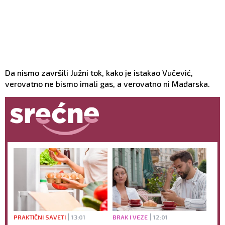
Da nismo završili Južni tok, kako je istakao Vučević,
verovatno ne bismo imali gas, a verovatno ni Mađarska.
PRAKTIČNI SAVETI
13:01
BRAK I VEZE
12:01