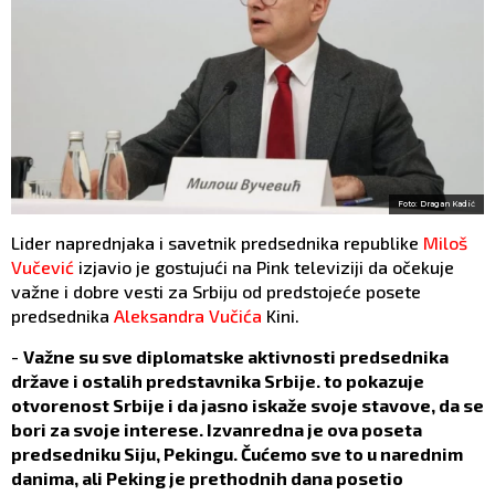
Foto: Dragan Kadić
Lider naprednjaka i savetnik predsednika republike
Miloš
Vučević
izjavio je gostujući na Pink televiziji da očekuje
važne i dobre vesti za Srbiju od predstojeće posete
predsednika
Aleksandra Vučića
Kini.
-
Važne su sve diplomatske aktivnosti predsednika
države i ostalih predstavnika Srbije. to pokazuje
otvorenost Srbije i da jasno iskaže svoje stavove, da se
bori za svoje interese. Izvanredna je ova poseta
predsedniku Siju, Pekingu. Čućemo sve to u narednim
danima, ali Peking je prethodnih dana posetio