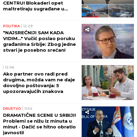
CENTRU! Blokaderi opet
maltretiraju sugrađane u
Novom Sadu! (VIDEO)
POLITIKA
12:29
"NAJSREĆNIJI SAM KADA
VIDIM..." Vučić poslao poruku
građanima Srbije: Zbog jedne
stvari je posebno srećan!
12:06
Ako partner ovo radi pred
drugima, možda vam ne daje
dovoljno poštovanja: 5
upozoravajućih znakova
DRUŠTVO
11:54
DRAMATIČNE SCENE U SRBIJI!
Problemi se nižu iz minuta u
minut - Dačić se hitno obratio
javnosti!