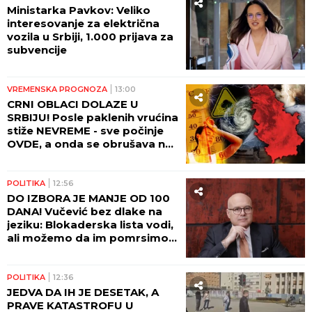
Ministarka Pavkov: Veliko
interesovanje za električna
vozila u Srbiji, 1.000 prijava za
subvencije
VREMENSKA PROGNOZA
13:00
CRNI OBLACI DOLAZE U
SRBIJU! Posle paklenih vrućina
stiže NEVREME - sve počinje
OVDE, a onda se obrušava na
veći deo zemlje! I BEOGRAD
NA UDARU! (FOTO)
POLITIKA
12:56
DO IZBORA JE MANJE OD 100
DANA! Vučević bez dlake na
jeziku: Blokaderska lista vodi,
ali možemo da im pomrsimo
račune!
POLITIKA
12:36
JEDVA DA IH JE DESETAK, A
PRAVE KATASTROFU U