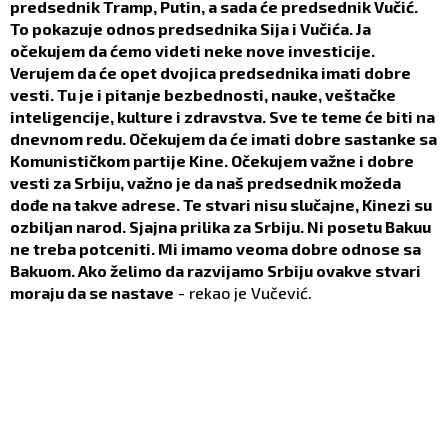
predsednik Tramp, Putin, a sada će predsednik Vučić.
To pokazuje odnos predsednika Sija i Vučića. Ja
očekujem da ćemo videti neke nove investicije.
Verujem da će opet dvojica predsednika imati dobre
vesti. Tu je i pitanje bezbednosti, nauke, veštačke
inteligencije, kulture i zdravstva. Sve te teme će biti na
dnevnom redu. Očekujem da će imati dobre sastanke sa
Komunističkom partije Kine. Očekujem važne i dobre
vesti za Srbiju, važno je da naš predsednik možeda
dođe na takve adrese. Te stvari nisu slučajne, Kinezi su
ozbiljan narod. Sjajna prilika za Srbiju. Ni posetu Bakuu
ne treba potceniti. Mi imamo veoma dobre odnose sa
Bakuom. Ako želimo da razvijamo Srbiju ovakve stvari
moraju da se nastave
- rekao je Vučević.