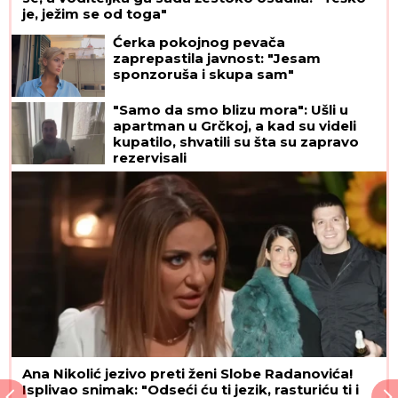
je, ježim se od toga"
Ćerka pokojnog pevača
zaprepastila javnost: "Jesam
sponzoruša i skupa sam"
"Samo da smo blizu mora": Ušli u
apartman u Grčkoj, a kad su videli
kupatilo, shvatili su šta su zapravo
rezervisali
Ana Nikolić jezivo preti ženi Slobe Radanovića!
Isplivao snimak: "Odseći ću ti jezik, rasturiću ti i