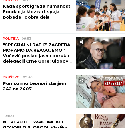
Kada sport igra za humanost:
Fondacija Mozzart spaja
pobede i dobra dela
POLITIKA
09:53
"SPECIJALNI RAT IZ ZAGREBA,
MORAMO DA REAGUJEMO!"
Vučević poslao jasnu poruku i
delegaciji Crne Gore: Glogov
kolac u srce i dušu Njegoša
DRUŠTVO
09:43
Pomozimo Leonori slanjem
242 na 2407
09:23
NE VERUJTE SVAKOME KO
GOVORI O SLOBODI: Vladika