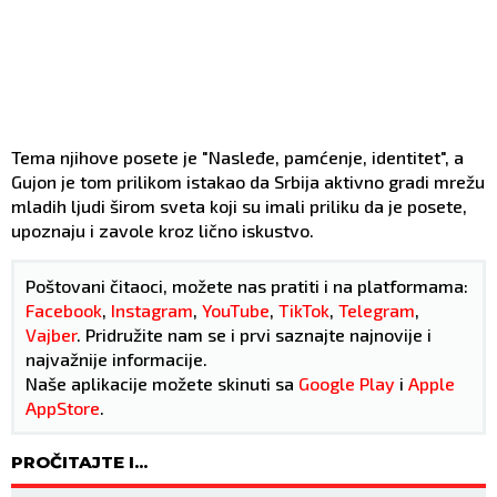
Tema njihove posete je "Nasleđe, pamćenje, identitet", a
Gujon je tom prilikom istakao da Srbija aktivno gradi mrežu
mladih ljudi širom sveta koji su imali priliku da je posete,
upoznaju i zavole kroz lično iskustvo.
Poštovani čitaoci, možete nas pratiti i na platformama:
Facebook
,
Instagram
,
YouTube
,
TikTok
,
Telegram
,
Vajber
. Pridružite nam se i prvi saznajte najnovije i
najvažnije informacije.
Naše aplikacije možete skinuti sa
Google Play
i
Apple
AppStore
.
PROČITAJTE I...