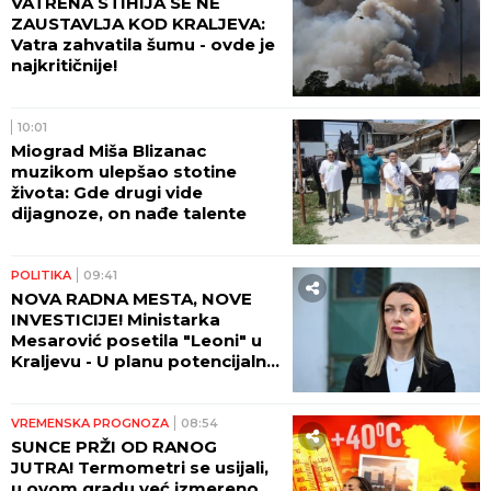
ODNOSA DVE ZEMLJE! Vučić
se sastao sa ambasadorom
Azerbejdžena u Palati Srbija!
POLITIKA
12:03
"AKO BUDE POTREBE, BIĆE
OPET 'OLUJA'!" Skandalozna
pretnja hrvatskog ministra
Srbima i Vučiću: "Oluja" je
najsvetliji deo naše prošlosti
POLITIKA
11:40
PEČAT SRPSKOG
ZAJEDNIŠTVA! Episkop Sergije
javno zahvalio predsedniku
Vučiću: Dok je odgovorne i
patriotske Srbije, biće i nas
DRUŠTVO
11:12
PRIJAVE ZATVORENE JUTROS!
Podeljeno je svih 30.000
vaučera za odmor u Srbiji!