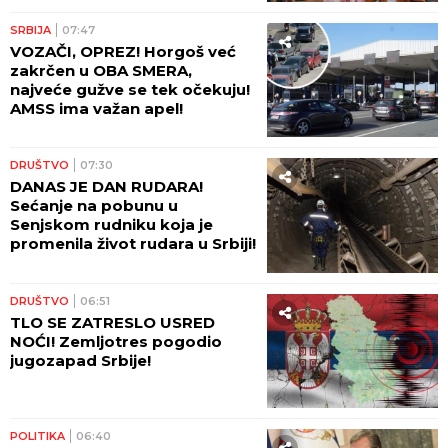
Miograd Miša Blizanac
muzikom ulepšao stotine
života: Gde drugi vide
dijagnoze, on nađe talente
POLITIKA
09:41
NOVA RADNA MESTA, NOVE
INVESTICIJE! Ministarka
Mesarović posetila "Leoni" u
Kraljevu - U planu potencijalna
saradnja sa "Teklasom"
VREMENSKA PROGNOZA
08:54
SUNCE PRŽI OD RANOG
JUTRA! Termometri se usijali,
u ovom gradu već izmereno
30 stepeni! RHMZ upozorava -
SRBIJA ĆE TEK DA GORI!
POLITIKA
08:51
PORUKU PREDSEDNIKA
VIDELA CELA SRBIJA: Srbin