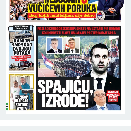
EVO ŠTA SE DEŠAVA SA VOZAČEM KAMIONA
SMRTI! Ovako se branio nakon pogibije putara
kod Šapca - tužilaštvo odmah zatražilo pritvor!
14:05
DRAGAN MILIĆ POLICIJI PREDAO ARSENAL ORUŽJA
ZA KOJI JE JUČE TVRDIO DA POSEDUJE LEGALNO –
KOJI MILIĆ JE PRAVI?!?
14:05
RASIM LJAJIĆ ZAGRMEO! Ovo što se dešava
Partizanu je OSVETA jednog čoveka!
14:03
SKANDAL U RUSIJI! Spartak zabio nož u leđa
Zvezdi, delijama, ali i svim Srbima! Načinjen je
neoprostiv greh! (FOTO)
14:00
MESECIMA JE PRIKOVANA ZA KREVET, NAŠOJ
PEVAČICI NAPOKON SAOPŠTENA DIJAGNOZA!
Stigle vesti direktno od lekara!