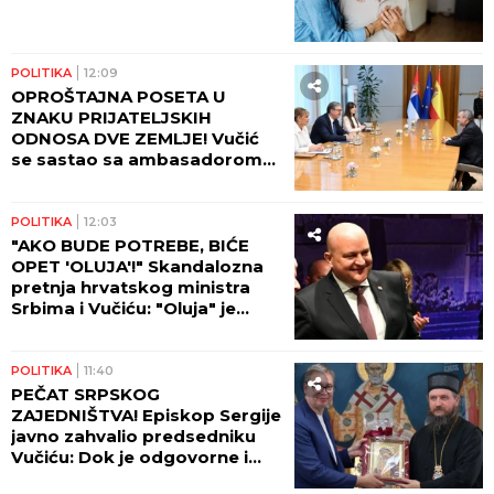
14:00
KAKO ĐAVO NOĆU
UZNEMIRAVA LJUDE I ŠTA
TADA URADITI?! Starac Jefrem
o čestom problemu vernika,
koji im uteruje strah u kosti
DRUŠTVO
13:25
OD PROBLEMA S
ELEKTRIČNOM ENERGIJOM DO
BORBE ZA POSAO: Izazovi
porodica u riziku u Kablaru
VREMENSKA PROGNOZA
13:01
NAJOZBILJNIJE UPOZORENJE
RHMZ! Ne izlazite u OVOM
periodu napolje: Pazite se
toplotnog udara, vrelina topi
asfalt i deformiše šine,
MOGUĆI SU UDESI
POLITIKA
12:18