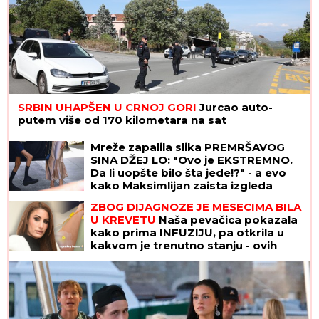
SRBIN UHAPŠEN U CRNOJ GORI
Jurcao auto-
putem više od 170 kilometara na sat
Detalji haosa na Velikoj plaži u
Ulcinju: Novopazarac motkom tukao
dvojicu Tutinaca
Mreže zapalila slika PREMRŠAVOG
SINA DŽEJ LO: "Ovo je EKSTREMNO.
Da li uopšte bilo šta jede!?" - a evo
kako Maksimlijan zaista izgleda
uživo, na paparaco fotkama nema ni
fotošopa ni veštačke intelig