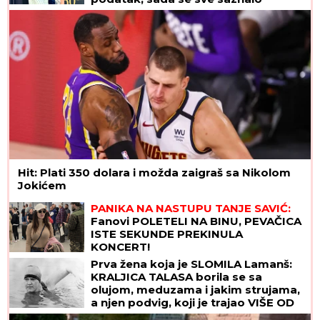
Ovo niko nije očekivao: Neverovatna stvar pred
revanš Zvezde i Hapoela
"Beži od nečega!" Filip Car u
Beogradu sa kačketom i jaknom
preko glave
MINA NAUMOVIĆ PROGOVORILA O
PREVARI!
Žena Ognjena Amidžića
dobila škakljivo pitanje, pa iskreno
priznala: "To je lakše"