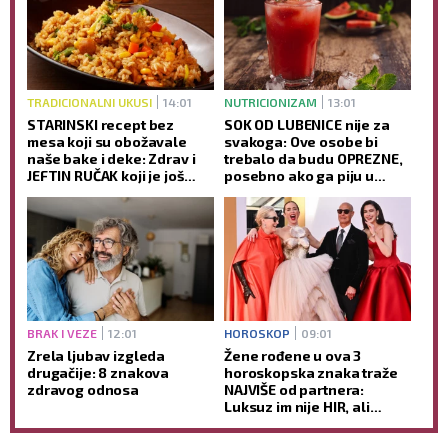
TRADICIONALNI UKUSI
14:01
NUTRICIONIZAM
13:01
STARINSKI recept bez
SOK OD LUBENICE nije za
mesa koji su obožavale
svakoga: Ove osobe bi
naše bake i deke: Zdrav i
trebalo da budu OPREZNE,
JEFTIN RUČAK koji je još
posebno ako ga piju u
ukusniji sutradan
većim količinama
BRAK I VEZE
12:01
HOROSKOP
09:01
Zrela ljubav izgleda
Žene rođene u ova 3
drugačije: 8 znakova
horoskopska znaka traže
zdravog odnosa
NAJVIŠE od partnera:
Luksuz im nije HIR, ali
njihovu ljubav ne može
svako da priušti