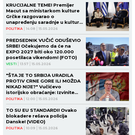
KRUCIJALNE TEME! Premijer
Macut sa ministarkom kulture
Grčke razgovarao o
unapređenju saradnje u kulturi!
(FOTO)
POLITIKA
14:08
15.05.2026
PREDSEDNIK VUČIĆ ODUŠEVIO
SRBE! Očekujemo da će na
EXPO 2027 biti oko 120.000
posetilaca vikendom! (FOTO)
VESTI
13:57
15.05.2026
"ŠTA JE TO SRBIJA URADILA
PROTIV CRNE GORE ILI MOŽDA
NIKAD NIJE?" Vučićevo
istorijsko obraćanje: Izvinite
što smo vas voleli više nego vi
POLITIKA
12:00
15.05.2026
nas
TO SU EU STANDARDI! Ovako
blokadere rešava policija
Danske! (VIDEO)
POLITIKA
10:09
15.05.2026