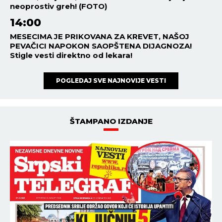
NA STRAVIČNU SMRT ZBOG
VERE U HRISTA! Danas
slavimo Svetu velikomučenicu
Hristinu!
DRUŠTVO
00:01
HOROSKOP ZA ČETVRTAK 6.
AVGUST: Blizanci napreduju u
karijeri, Rakovi će uploviti u
novu vezu!
23:26
05.08.2026
KRST JE VEĆ POSTAVLJEN, A I
HRAM USKORO NIČE: Bobovo
kod Pljevalja dobija novu
svetinju (FOTO)
NAJNOVIJE
NAJČITANIJE
14:06