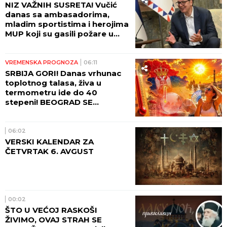
hoće da bude svoj na svome,
da sam čuva svoje nebo!
POLITIKA
08:10
"NEKA SVAKI SILAZAK U
RUDNIK BUDE BEZBEDAN, A
POVRATAK ZDRAV I MIRAN!"
Vučić čestitao Dan rudara!
08:02
NAJVEĆE PREVARE DOLAZE
KROZ REČI KOJE ČOVEKU
PRIJAJU: Vladika Nikolaj
upozorava na one koji zvuče
mudro, a zapravo vode u
propast
SRBIJA
07:47
VOZAČI, OPREZ! Horgoš već
zakrčen u OBA SMERA,
najveće gužve se tek očekuju!
AMSS ima važan apel!