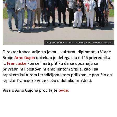
Foto: Tanjug/ KANCELARIJA ZA JAVNU I KULTURNU DIPLOMATIJU
Direktor Kancelarije za javnu i kulturnu diplomatiju Vlade
Srbije
Arno Gujon
dočekao je delegaciju od 16 privrednika
iz
Francuske
koji će imati priliku da se upoznaju sa
privrednim i poslovnim ambijentom Srbije, kao i sa
srpskom kulturom i tradicijom i tom prilikom je poručio da
srpsko-francuske veze sežu u duboku prošlost.
Više o Arno Gujonu pročitajte
ovde.