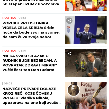
DRUŠTVO
10:43
"RUDARSTVO JE BILO I
OSTALO JEDAN OD STUBOVA
RAZVOJA SRBIJE!" Minstar
Dačić čestitao Dan rudara!
10:37
OVO BI SVAKI PRAVOSLAVAC
TREBALO DA ZNA: Kako je
nastalo i kakvo značenje ima
sedam svetih tajni
Pravoslavne crkve
SRBIJA
10:17
VATRENA STIHIJA SE NE
ZAUSTAVLJA KOD KRALJEVA:
Vatra zahvatila šumu - ovde je
najkritičnije!
10:01