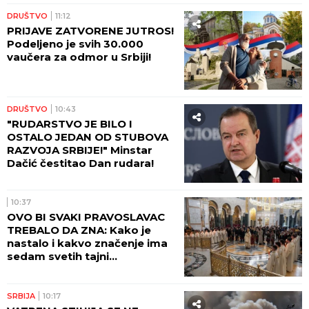
"Profiterski i sebični mozak
nezadrživo tone u zaborav!"
Vučević urnisao Đilasa: Pred
brodolomom je, odbačen, svi
su ga prozreli!
POLITIKA
12:15
SRBI SU DIGLI GLAVU I NEĆE
DA ĆUTE! Vučić o proslavi
"Oluje" i napadima iz
Hrvatske: U šoku su zbog
onoga što su videli!
12:10
Zrela ljubav izgleda drugačije:
8 znakova zdravog odnosa
POLITIKA
12:09
OPROŠTAJNA POSETA U
ZNAKU PRIJATELJSKIH