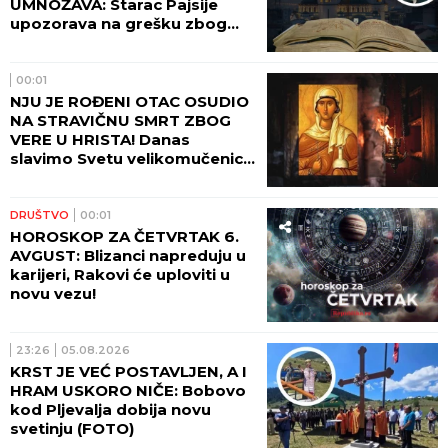
DRUŠTVO
07:30
DANAS JE DAN RUDARA!
Sećanje na pobunu u
Senjskom rudniku koja je
promenila život rudara u Srbiji!
DRUŠTVO
06:51
TLO SE ZATRESLO USRED
NOĆI! Zemljotres pogodio
jugozapad Srbije!
POLITIKA
06:40
NIZ VAŽNIH SUSRETA! Vučić
danas sa ambasadorima,
mladim sportistima i herojima
MUP koji su gasili požare u
Španiji!