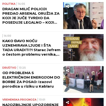
Hit: Plati 350 dolara i možda zaigraš sa Nikolom
Jokićem
PANIKA NA NASTUPU TANJE SAVIĆ:
Fanovi POLETELI NA BINU, PEVAČICA
ISTE SEKUNDE PREKINULA
KONCERT!
Prva žena koja je SLOMILA Lamanš:
KRALJICA TALASA borila se sa
olujom, meduzama i jakim strujama,
a njen podvig, koji je trajao VIŠE OD
14 SATI, ušao je u istoriju