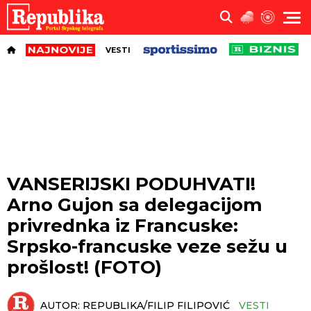
VESTI
VANSERIJSKI PODUHVATI!
Arno Gujon sa delegacijom
privrednka iz Francuske:
Srpsko-francuske veze sežu u
prošlost! (FOTO)
AUTOR:
REPUBLIKA/FILIP FILIPOVIĆ
VESTI