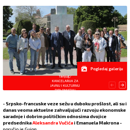
Pogledaj galeriju
Tanjug/
KANCELARIJA ZA
JAVNU I KULTURNU
DIPLOMATIJU
- Srpsko-francuske veze sežu u duboku prošlost, ali su i
danas veoma aktuelne zahvaljujući razvoju ekonomske
saradnje i dobrim političkim odnosima dvojice
predsednika
Aleksandra Vučića
i Emanuela Makrona -
poručio je Gujon.