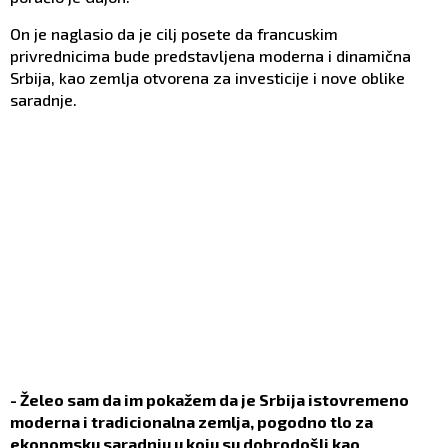
On je naglasio da je cilj posete da francuskim
privrednicima bude predstavljena moderna i dinamična
Srbija, kao zemlja otvorena za investicije i nove oblike
saradnje.
- Želeo sam da im pokažem da je Srbija istovremeno
moderna i tradicionalna zemlja, pogodno tlo za
ekonomsku saradnju u koju su dobrodošli kao