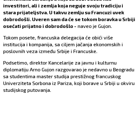
investitori, ali i zemlja koja neguje svoju tradiciju i
stara prijateljstva. U takvu zemlju su Francuzi uvek
dobrodošli. Uveren sam da će se tokom boravka u Srbiji
osećati prijatno i dobrodošlo -
naveo je Gujon.
Tokom posete, francuska delegacija će obići više
institucija i kompanija, sa ciljem jačanja ekonomskih i
poslovnih veza između Srbije i Francuske.
Podsetimo, direktor Kancelarije za javnu i kulturnu
diplomatiju Arno Gujon razgovarao je nedavno u Beogradu
sa studentima master studija prestižnog francuskog
Univerziteta Sorbona iz Pariza, koji borave u Srbiji u okviru
studijskog putovanja.