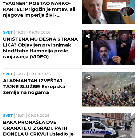
"VAGNER" POSTAO NARKO-
KARTEL: Prigožin je mrtav, ali
njegova imperija živi -
IZGRADILI TRAMADOLSKO
CARSTVO U AFRICI!
SVET
16:27
09.08.2026
UNIŠTENA MU DESNA STRANA
LICA? Objavljen prvi snimak
Modžtabe Hamneija posle
ranjavanja (VIDEO)
SVET
16:22
09.08.2026
ALARMANTAN IZVEŠTAJ
TAJNE SLUŽBE! Evropska
zemlja na nogama
SVET
16:01
09.08.2026
BAKA PRONAŠLA DVE
GRANATE U ZGRADI, PA IH
DONELA U CRKVU! Usledio je