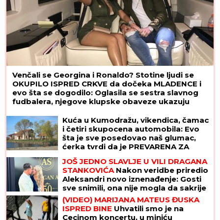
Venčali se Georgina i Ronaldo? Stotine ljudi se
OKUPILO ISPRED CRKVE da dočeka MLADENCE i
evo šta se dogodilo: Oglasila se sestra slavnog
fudbalera, njegove klupske obaveze ukazuju
samo na jedno
Kuća u Kumodražu, vikendica, čamac
i četiri skupocena automobila: Evo
šta je sve posedovao naš glumac,
ćerka tvrdi da je PREVARENA ZA
NASLEDSTVO
JOŠ JEDNO SLAVLJE U VILI DRAGANA
STANKOVIĆA
Nakon veridbe priredio
Aleksandri novo iznenađenje: Gosti
sve snimili, ona nije mogla da sakrije
šok (Video)
(VIDEO) MARIJANA MATEUS ĐUSKA
ISPRED BINE
Uhvatili smo je na
Cecinom koncertu, u miniću