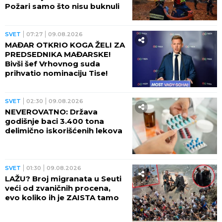
Požari samo što nisu buknuli
SVET
07:27
09.08.2026
MAĐAR OTKRIO KOGA ŽELI ZA
PREDSEDNIKA MAĐARSKE!
Bivši šef Vrhovnog suda
prihvatio nominaciju Tise!
SVET
02:30
09.08.2026
NEVEROVATNO: Država
godišnje baci 3.400 tona
delimično iskorišćenih lekova
SVET
01:30
09.08.2026
LAŽU? Broj migranata u Seuti
veći od zvaničnih procena,
evo koliko ih je ZAISTA tamo