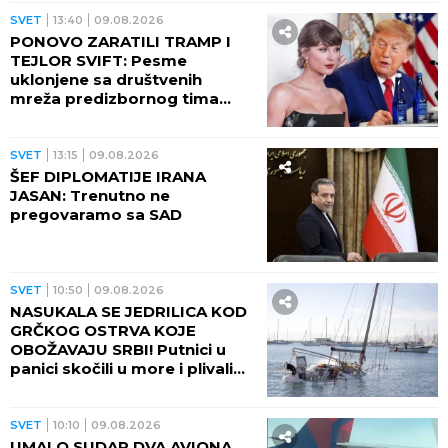
SVET
13:40
09.08.2026
PONOVO ZARATILI TRAMP I
TEJLOR SVIFT: Pesme
uklonjene sa društvenih
mreža predizbornog tima
predsednika SAD
SVET
13:15
09.08.2026
ŠEF DIPLOMATIJE IRANA
JASAN: Trenutno ne
pregovaramo sa SAD
SVET
10:50
09.08.2026
NASUKALA SE JEDRILICA KOD
GRČKOG OSTRVA KOJE
OBOŽAVAJU SRBI! Putnici u
panici skočili u more i plivali
do obale
SVET
10:10
09.08.2026
UMALO SUDAR DVA AVIONA