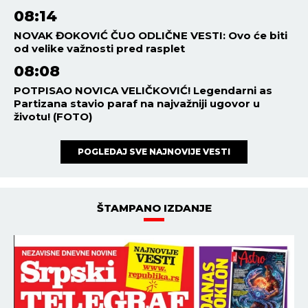
08:14
NOVAK ĐOKOVIĆ ČUO ODLIČNE VESTI: Ovo će biti
od velike važnosti pred rasplet
08:08
POTPISAO NOVICA VELIČKOVIĆ! Legendarni as
Partizana stavio paraf na najvažniji ugovor u
životu! (FOTO)
POGLEDAJ SVE NAJNOVIJE VESTI
ŠTAMPANO IZDANJE