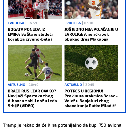
EVROLIGA
06:59
EVROLIGA
06:10
BOGATA PONUDA IZ
JOŠ JEDNO NBA POJAČANJE U
EMIRATA: Šta je sledeći
EVROLIGI: Američki bek
korak za crveno-bele?
obukao dres Makabija
AKTUELNO
20:40
AKTUELNO
20:15
BRAĆO RUSI, ZAR OVAKO?
POTRES U REGIONU!
Navijači Spartaka zbog
Prekinuta utakmica Borac -
Albanca zabili nož u leđa
Velež u Banjaluci zbog
Srbiji! (VIDEO)
skandiranja Ratko Mladić!
Tramp je rekao da će Kina potenijalno da kupi 750 aviona