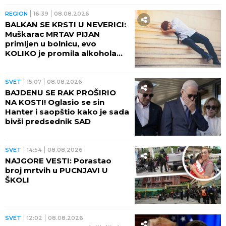
REGION
16:39
08.08.2026
BALKAN SE KRSTI U NEVERICI:
Muškarac MRTAV PIJAN
primljen u bolnicu, evo
KOLIKO je promila alkohola
imao u krvi!
SVET
15:07
08.08.2026
BAJDENU SE RAK PROŠIRIO
NA KOSTI! Oglasio se sin
Hanter i saopštio kako je sada
bivši predsednik SAD
SVET
14:54
08.08.2026
NAJGORE VESTI: Porastao
broj mrtvih u PUCNJAVI U
ŠKOLI
SVET
12:02
08.08.2026