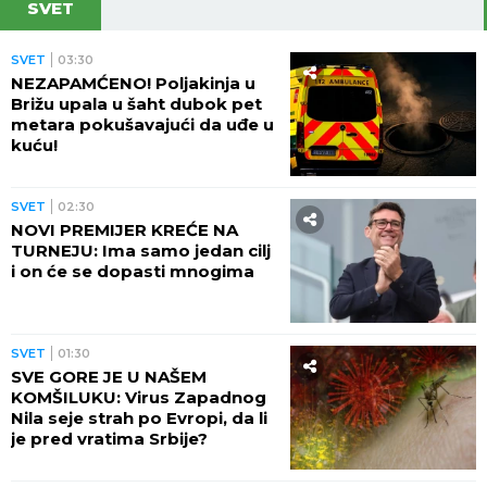
SVET
SVET
03:30
NEZAPAMĆENO! Poljakinja u
Brižu upala u šaht dubok pet
metara pokušavajući da uđe u
kuću!
SVET
02:30
NOVI PREMIJER KREĆE NA
TURNEJU: Ima samo jedan cilj
i on će se dopasti mnogima
SVET
01:30
SVE GORE JE U NAŠEM
KOMŠILUKU: Virus Zapadnog
Nila seje strah po Evropi, da li
je pred vratima Srbije?