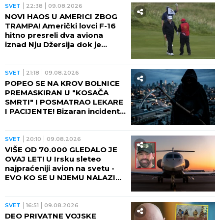
SVET
22:38
09.08.2026
NOVI HAOS U AMERICI ZBOG
TRAMPA! Američki lovci F-16
hitno presreli dva aviona
iznad Nju Džersija dok je
američki predsednik igrao
golf!
SVET
21:18
09.08.2026
POPEO SE NA KROV BOLNICE
PREMASKIRAN U "KOSAČA
SMRTI" I POSMATRAO LEKARE
I PACIJENTE! Bizaran incident
dobio neočekivani obrt!
SVET
20:10
09.08.2026
VIŠE OD 70.000 GLEDALO JE
OVAJ LET! U Irsku sleteo
najpraćeniji avion na svetu -
EVO KO SE U NJEMU NALAZIO i
ODAKLE TOLIKA HISTERIJA!
SVET
16:51
09.08.2026
DEO PRIVATNE VOJSKE