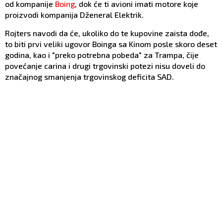
od kompanije
Boing
, dok će ti avioni imati motore koje
proizvodi kompanija Dženeral Elektrik.
Rojters navodi da će, ukoliko do te kupovine zaista dođe,
to biti prvi veliki ugovor Boinga sa Kinom posle skoro deset
godina, kao i "preko potrebna pobeda" za Trampa, čije
povećanje carina i drugi trgovinski potezi nisu doveli do
značajnog smanjenja trgovinskog deficita SAD.