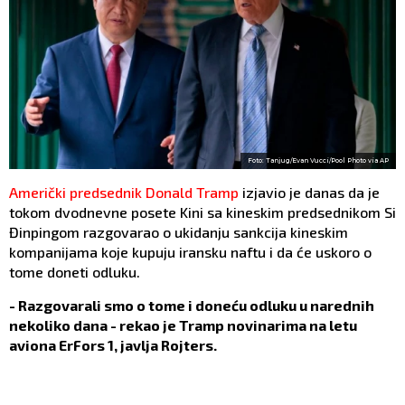
Foto: Tanjug/Evan Vucci/Pool Photo via AP
Američki predsednik Donald Tramp
izjavio je danas da je
tokom dvodnevne posete Kini sa kineskim predsednikom Si
Đinpingom razgovarao o ukidanju sankcija kineskim
kompanijama koje kupuju iransku naftu i da će uskoro o
tome doneti odluku.
- Razgovarali smo o tome i doneću odluku u narednih
nekoliko dana - rekao je Tramp novinarima na letu
aviona ErFors 1, javlja Rojters.