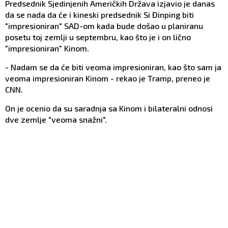
Predsednik Sjedinjenih Američkih Država izjavio je danas
da se nada da će i kineski predsednik Si Đinping biti
"impresioniran" SAD-om kada bude došao u planiranu
posetu toj zemlji u septembru, kao što je i on lično
"impresioniran" Kinom.
- Nadam se da će biti veoma impresioniran, kao što sam ja
veoma impresioniran Kinom - rekao je Tramp, preneo je
CNN.
On je ocenio da su saradnja sa Kinom i bilateralni odnosi
dve zemlje "veoma snažni".