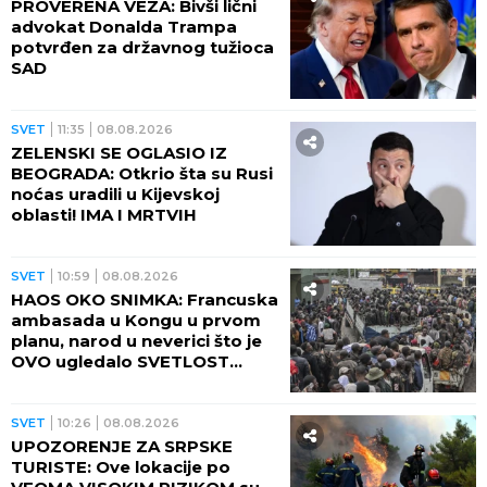
PROVERENA VEZA: Bivši lični
advokat Donalda Trampa
potvrđen za državnog tužioca
SAD
SVET
11:35
08.08.2026
ZELENSKI SE OGLASIO IZ
BEOGRADA: Otkrio šta su Rusi
noćas uradili u Kijevskoj
oblasti! IMA I MRTVIH
SVET
10:59
08.08.2026
HAOS OKO SNIMKA: Francuska
ambasada u Kongu u prvom
planu, narod u neverici što je
OVO ugledalo SVETLOST
DANA (VIDEO)
SVET
10:26
08.08.2026
UPOZORENJE ZA SRPSKE
TURISTE: Ove lokacije po