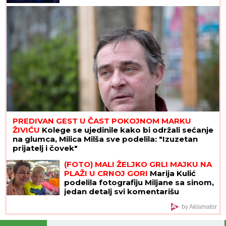
PREDIVAN GEST U ČAST POKOJNOM MARKU
ŽIVIĆU
Kolege se ujedinile kako bi održali sećanje
na glumca, Milica Milša sve podelila: "Izuzetan
prijatelj i čovek"
(FOTO) MALI ŽELJKO GRLI MAJKU NA
PLAŽI U CRNOJ GORI
Marija Kulić
podelila fotografiju Miljane sa sinom,
jedan detalj svi komentarišu
by Aklamator