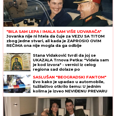
"BILA SAM LEPA I IMALA SAM VIŠE UDVARAČA"
Jovanka nije ni htela da čuje za VEZU SA TITOM
zbog jedne stvari, ali kada je ZAPROSIO OVIM
REČIMA ona nije mogla da ga odbije
Stana Vidaković tvrdi da joj se
UKAZALA Trnova Petka: "Videla sam
je kod izvora" - vernici iz celog
regiona sad dolaze po
ČUDOTVORNU VODU
SASLUŠAN "BEOGRADSKI FANTOM"
Evo kako je upadao u automobile,
tužilaštvo otkrilo šemu: U jednim
kolima je izveo NEVIĐENU PREVARU