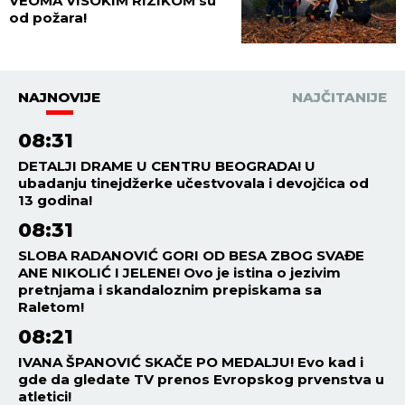
VEOMA VISOKIM RIZIKOM su
od požara!
NAJNOVIJE
NAJČITANIJE
08:31
DETALJI DRAME U CENTRU BEOGRADA! U
ubadanju tinejdžerke učestvovala i devojčica od
13 godina!
08:31
SLOBA RADANOVIĆ GORI OD BESA ZBOG SVAĐE
ANE NIKOLIĆ I JELENE! Ovo je istina o jezivim
pretnjama i skandaloznim prepiskama sa
Raletom!
08:21
IVANA ŠPANOVIĆ SKAČE PO MEDALJU! Evo kad i
gde da gledate TV prenos Evropskog prvenstva u
atletici!