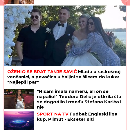
OŽENIO SE BRAT TANJE SAVIĆ
Mlada u raskošnoj
venčanici, a pevačica u haljini sa šlicem do kuka:
"Najlepši par"
"Nisam imala nameru, ali on se
napalio!" Teodora Delić je otkrila šta
se dogodilo između Stefana Karića i
nje
SPORT NA TV
Fudbal: Engleski liga
kup, Plimut - Ekseter siti