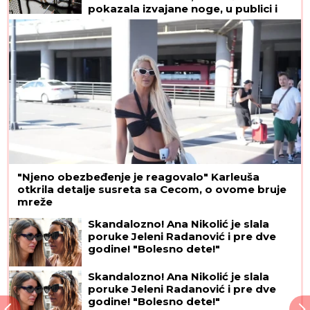
pokazala izvajane noge, u publici i
ova poznata pevačica uživa sa
mužem
"Njeno obezbeđenje je reagovalo" Karleuša
otkrila detalje susreta sa Cecom, o ovome bruje
mreže
Skandalozno! Ana Nikolić je slala
poruke Jeleni Radanović i pre dve
godine! "Bolesno dete!"
Skandalozno! Ana Nikolić je slala
poruke Jeleni Radanović i pre dve
godine! "Bolesno dete!"