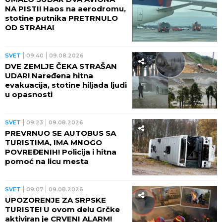
NA PISTI! Haos na aerodromu,
stotine putnika PRETRNULO
OD STRAHA!
SVET
09:40
09.08.2026
DVE ZEMLJE ČEKA STRAŠAN
UDAR! Naređena hitna
evakuacija, stotine hiljada ljudi
u opasnosti
SVET
09:23
09.08.2026
PREVRNUO SE AUTOBUS SA
TURISTIMA, IMA MNOGO
POVREĐENIH! Policija i hitna
pomoć na licu mesta
SVET
09:07
09.08.2026
UPOZORENJE ZA SRPSKE
TURISTE! U ovom delu Grčke
aktiviran je CRVENI ALARM!