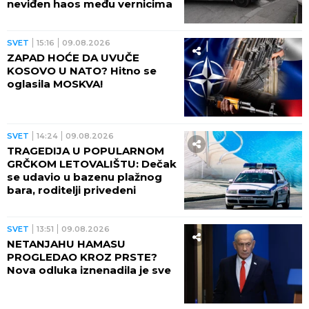
neviđen haos među vernicima
SVET
15:16
09.08.2026
ZAPAD HOĆE DA UVUČE
KOSOVO U NATO? Hitno se
oglasila MOSKVA!
SVET
14:24
09.08.2026
TRAGEDIJA U POPULARNOM
GRČKOM LETOVALIŠTU: Dečak
se udavio u bazenu plažnog
bara, roditelji privedeni
SVET
13:51
09.08.2026
NETANJAHU HAMASU
PROGLEDAO KROZ PRSTE?
Nova odluka iznenadila je sve