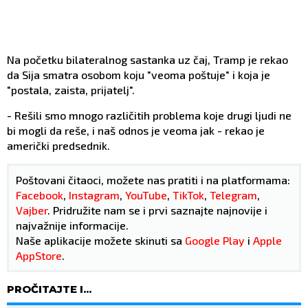
Na početku bilateralnog sastanka uz čaj, Tramp je rekao
da Sija smatra osobom koju "veoma poštuje" i koja je
"postala, zaista, prijatelj".
- Rešili smo mnogo različitih problema koje drugi ljudi ne
bi mogli da reše, i naš odnos je veoma jak - rekao je
američki predsednik.
Poštovani čitaoci, možete nas pratiti i na platformama:
Facebook
,
Instagram
,
YouTube
,
TikTok
,
Telegram
,
Vajber
. Pridružite nam se i prvi saznajte najnovije i
najvažnije informacije.
Naše aplikacije možete skinuti sa
Google Play
i
Apple
AppStore
.
PROČITAJTE I...