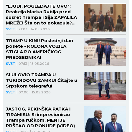
"LJUDI, POGLEDAJTE OVO":
Reakcija Marka Rubija pred
susret Trampa i Sija ZAPALILA
MREŽE! Šta on to pokazuje?
(VIDEO)
SVET
21:03
14.05.2026
TRAMP U KINI! Poslednji dan
posete - KOLONA VOZILA
STIGLA PO AMERIČKOG
PREDSEDNIKA!
SVET
07:13
15.05.2026
SI ULOVIO TRAMPA U
TUKIDIDOVU ZAMKU! Čitajte u
Srpskom telegrafu!
SVET
07:00
15.05.2026
JASTOG, PEKINŠKA PATKA I
TIRAMISU: Si impresionirao
Trampa ručkom, MENI JE
PRŠTAO OD PONUDE (VIDEO)
SVET
20:26
14.05.2026