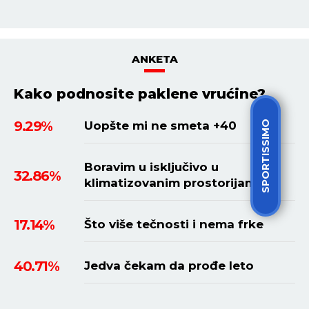
ANKETA
Kako podnosite paklene vrućine?
9.29%
SPORTISSIMO
Uopšte mi ne smeta +40
Boravim u isključivo u
32.86%
klimatizovanim prostorijama
17.14%
Što više tečnosti i nema frke
40.71%
Jedva čekam da prođe leto