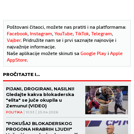
Poštovani čitaoci, možete nas pratiti i na platformama:
Facebook
,
Instagram
,
YouTube
,
TikTok
,
Telegram
,
Vajber
. Pridružite nam se i prvi saznajte najnovije i
najvažnije informacije.
Naše aplikacije možete skinuti sa
Google Play
i
Apple
AppStore
.
PROČITAJTE I...
PIJANI, DROGIRANI, NASILNI!
Gledajte kakva blokaderska
"elita" se juče okupila u
Zemunu! (VIDEO)
POLITIKA
10:53
25.04.2026
"POKUŠAJ BLOKADERSKOG
PROGONA HRABRIH LJUDI!"