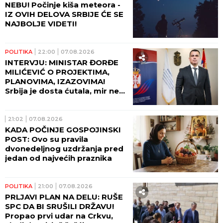
NEBU! Počinje kiša meteora -
IZ OVIH DELOVA SRBIJE ĆE SE
NAJBOLJE VIDETI!
POLITIKA
22:00
07.08.2026
INTERVJU: MINISTAR ĐORĐE
MILIĆEVIĆ O PROJEKTIMA,
PLANOVIMA, IZAZOVIMA!
Srbija je dosta ćutala, mir ne
može da počiva na zaboravu!
21:02
07.08.2026
KADA POČINJE GOSPOJINSKI
POST: Ovo su pravila
dvonedeljnog uzdržanja pred
jedan od najvećih praznika
POLITIKA
21:00
07.08.2026
PRLJAVI PLAN NA DELU: RUŠE
SPC DA BI SRUŠILI DRŽAVU!
Propao prvi udar na Crkvu,