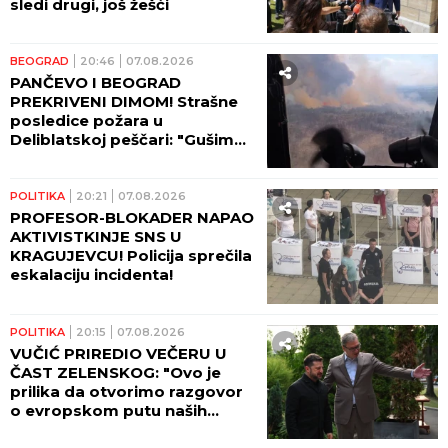
sledi drugi, još žešći
BEOGRAD
20:46
07.08.2026
PANČEVO I BEOGRAD
PREKRIVENI DIMOM! Strašne
posledice požara u
Deliblatskoj peščari: "Gušimo
se!"
POLITIKA
20:21
07.08.2026
PROFESOR-BLOKADER NAPAO
AKTIVISTKINJE SNS U
KRAGUJEVCU! Policija sprečila
eskalaciju incidenta!
POLITIKA
20:15
07.08.2026
VUČIĆ PRIREDIO VEČERU U
ČAST ZELENSKOG: "Ovo je
prilika da otvorimo razgovor
o evropskom putu naših
zemalja!" (FOTO)