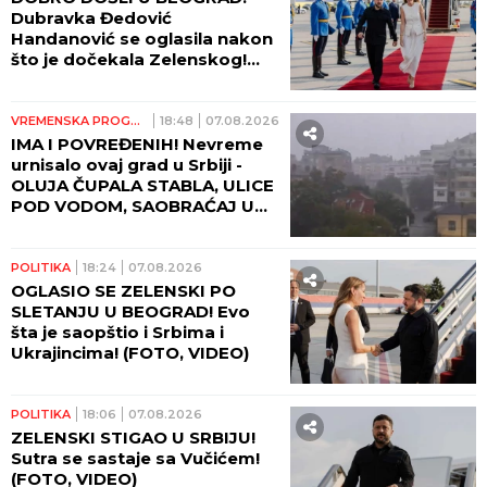
Dubravka Đedović
Handanović se oglasila nakon
što je dočekala Zelenskog!
(FOTO, VIDEO)
VREMENSKA PROGNOZA
18:48
07.08.2026
IMA I POVREĐENIH! Nevreme
urnisalo ovaj grad u Srbiji -
OLUJA ČUPALA STABLA, ULICE
POD VODOM, SAOBRAĆAJ U
KOLAPSU!
POLITIKA
18:24
07.08.2026
OGLASIO SE ZELENSKI PO
SLETANJU U BEOGRAD! Evo
šta je saopštio i Srbima i
Ukrajincima! (FOTO, VIDEO)
POLITIKA
18:06
07.08.2026
ZELENSKI STIGAO U SRBIJU!
Sutra se sastaje sa Vučićem!
(FOTO, VIDEO)