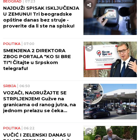
BEOGRAD
07:23
NAJDUŽI SPISAK ISKLJUČENJA
U ZEMUNU! Tri beogradske
opštine danas bez struje -
proverite da li ste na spisku!
POLITIKA
07:00
SMENJENA 2 DIREKTORA
ZBOG PORTALA "KO SI BRE
TI"! Čitajte u Srpskom
telegrafu!
SRBIJA
06:50
VOZAČI, NAORUŽAJTE SE
STRPLJENJEM! Gužve na
granicama od ranog jutra, na
jednom prelazu se čeka
ČETIRI SATA! AMSS upozorava
na dodatni problem!
POLITIKA
06:22
VUČIĆ I ZELENSKI DANAS U