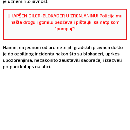
je uznemirilo javnost.
UHAPŠEN DILER-BLOKADER U ZRENJANINU! Policija mu
našla drogu i gomilu bedževa i pištaljki sa natpisom
"pumpaj"!
Naime, na jednom od prometnijih gradskih pravaca došlo
je do ozbiljnog incidenta nakon što su blokaderi, uprkos
upozorenjima, nezakonito zaustavili saobraćaj i izazvali
potpuni kolaps na ulici.