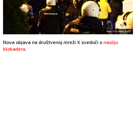
Foto: ST/Vlada LUKIĆ
Nova objava na društvenoj mreži X svedoči o
nasilju
blokadera
.