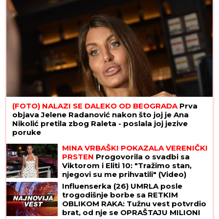
(FOTO) NALAZI SE DALEKO OD BEOGRADA
Prva
objava Jelene Radanović nakon što joj je Ana
Nikolić pretila zbog Raleta - poslala joj jezive
poruke
MINA VRBAŠKI POKAZALA VERENIČKI
PRSTEN
Progovorila o svadbi sa
Viktorom i Eliti 10: "Tražimo stan,
njegovi su me prihvatili" (Video)
Influenserka (26) UMRLA posle
trogodišnje borbe sa RETKIM
OBLIKOM RAKA: Tužnu vest potvrdio
brat, od nje se OPRAŠTAJU MILIONI