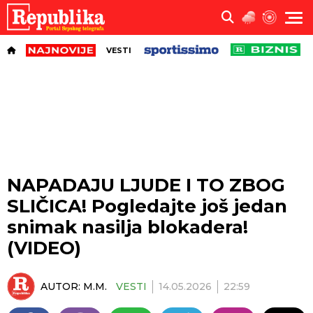
VESTI
NAPADAJU LJUDE I TO ZBOG
SLIČICA! Pogledajte još jedan
snimak nasilja blokadera!
(VIDEO)
AUTOR:
M.M.
VESTI
14.05.2026
22:59