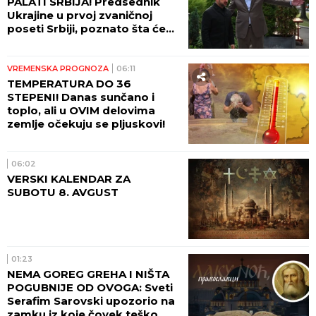
PALATI SRBIJA! Predsednik
Ukrajine u prvoj zvaničnoj
poseti Srbiji, poznato šta će
biti glavne teme razgovora!
VREMENSKA PROGNOZA
06:11
TEMPERATURA DO 36
STEPENI! Danas sunčano i
toplo, ali u OVIM delovima
zemlje očekuju se pljuskovi!
06:02
VERSKI KALENDAR ZA
SUBOTU 8. AVGUST
01:23
NEMA GOREG GREHA I NIŠTA
POGUBNIJE OD OVOGA: Sveti
Serafim Sarovski upozorio na
zamku iz koje čovek teško