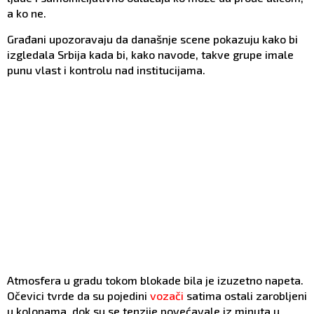
a ko ne.
Građani upozoravaju da današnje scene pokazuju kako bi
izgledala Srbija kada bi, kako navode, takve grupe imale
punu vlast i kontrolu nad institucijama.
Atmosfera u gradu tokom blokade bila je izuzetno napeta.
Očevici tvrde da su pojedini
vozači
satima ostali zarobljeni
u kolonama, dok su se tenzije povećavale iz minuta u