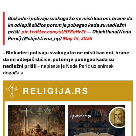
Blokaderi polivaju svakoga ko ne misli kao oni, brane da
im odlepiš sličice potom je pobegao kada su nadležni
prišli.
pic.twitter.com/sU5FEeHrZt
— Objektivna(Neda
Perić) (@objektivna_np)
May 14, 2026
- Blokaderi polivaju svakoga ko ne misli kao oni, brane
da im odlepiš sličice, potom je pobegao kada su
nadležni prišli
- napisala je Neda Perić uz snimak
događaja.