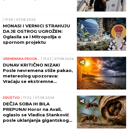
17:59
07.08.2026
MONASI I VERNICI STRAHUJU
DA JE OSTROG UGROŽEN:
Oglasila se i Mitropolija o
spornom projektu
VREMENSKA PROGNOZA
17:23
07.08.2026
DUNAV KRITIČNO NIZAK!
Posle nevremena stiže pakao,
metereolog upozorava:
Vraćaju se ekstremne
temperature, raste opasnost
od požara
DRUŠTVO
17:02
07.08.2026
DEČJA SOBA IH BILA
PREPUNA! Horor na Avali,
oglasio se Vladica Stanković
posle uklanjanja gigantskog
gnezda stršljenova: "DA