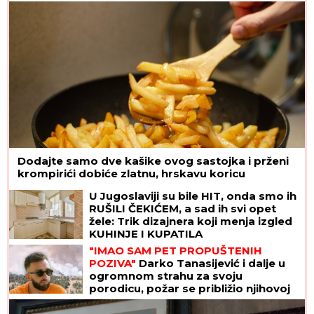
PRATILACA
Dodajte samo dve kašike ovog sastojka i prženi
krompirići dobiće zlatnu, hrskavu koricu
U Jugoslaviji su bile HIT, onda smo ih
RUŠILI ČEKIĆEM, a sad ih svi opet
žele: Trik dizajnera koji menja izgled
KUHINJE I KUPATILA
"IMAO SAM PET PROPUŠTENIH
POZIVA"
Darko Tanasijević i dalje u
ogromnom strahu za svoju
porodicu, požar se približio njihovoj
kući: "Prva reč koju sam čuo -
IZGOREĆEMO"