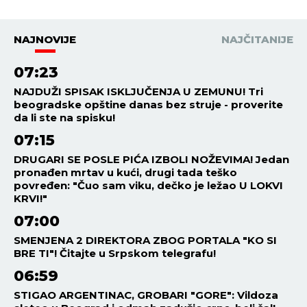
VIDITE OVO LUDILO"! (VIDEO)
NAJNOVIJE
NAJČITANIJE
07:23
NAJDUŽI SPISAK ISKLJUČENJA U ZEMUNU! Tri
beogradske opštine danas bez struje - proverite
da li ste na spisku!
07:15
DRUGARI SE POSLE PIĆA IZBOLI NOŽEVIMA! Jedan
pronađen mrtav u kući, drugi tada teško
povređen: "Čuo sam viku, dečko je ležao U LOKVI
KRVI!"
07:00
SMENJENA 2 DIREKTORA ZBOG PORTALA "KO SI
BRE TI"! Čitajte u Srpskom telegrafu!
06:59
STIGAO ARGENTINAC, GROBARI "GORE": Vildoza