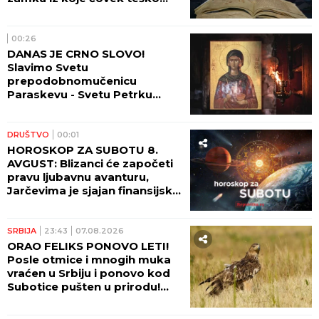
pronalazi izlaz
00:26
DANAS JE CRNO SLOVO!
Slavimo Svetu
prepodobnomučenicu
Paraskevu - Svetu Petrku
Rimljanku
DRUŠTVO
00:01
HOROSKOP ZA SUBOTU 8.
AVGUST: Blizanci će započeti
pravu ljubavnu avanturu,
Jarčevima je sjajan finansijski
period!
SRBIJA
23:43
07.08.2026
ORAO FELIKS PONOVO LETI!
Posle otmice i mnogih muka
vraćen u Srbiju i ponovo kod
Subotice pušten u prirodu!
(FOTO)