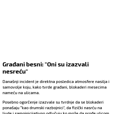
Građani besni: "Oni su izazvali
nesreću"
Današnji incident je direktna posledica atmosfere nasilja i
samovolje koju, kako tvrde građani, blokaderi mesecima
nameću na ulicama.
Posebno ogorčenje izazvale su tvrdnje da se blokaderi
ponašaju "kao drumski razbojnici“, da fizički nasrću na
ljude i samoinicijativno odlučuju ko može da prođe ulicom,