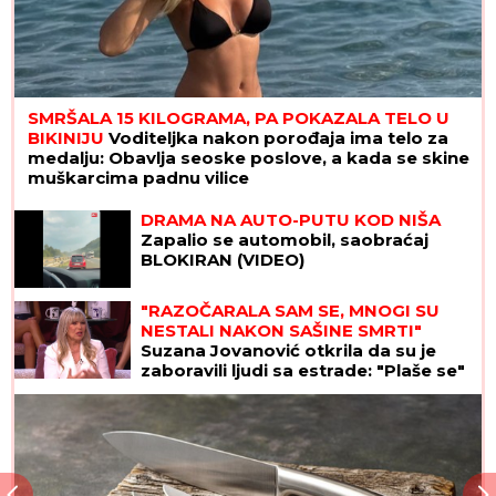
SMRŠALA 15 KILOGRAMA, PA POKAZALA TELO U
BIKINIJU
Voditeljka nakon porođaja ima telo za
medalju: Obavlja seoske poslove, a kada se skine
muškarcima padnu vilice
DRAMA NA AUTO-PUTU KOD NIŠA
Zapalio se automobil, saobraćaj
BLOKIRAN (VIDEO)
"RAZOČARALA SAM SE, MNOGI SU
NESTALI NAKON SAŠINE SMRTI"
Suzana Jovanović otkrila da su je
zaboravili ljudi sa estrade: "Plaše se"