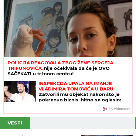
POLICIJA REAGOVALA ZBOG ŽENE SERGEJA
TRIFUNOVIĆA,
nije očekivala da će je OVO
SAČEKATI u tržnom centru!
INSPEKCIJA UPALA NA IMANJE
VLADIMIRA TOMOVIĆA U BARU
Zatvorili mu objekat nakon što je
pokrenuo biznis, hitno se oglasio:
"Imamo zabranu"
by Aklamator
VESTI