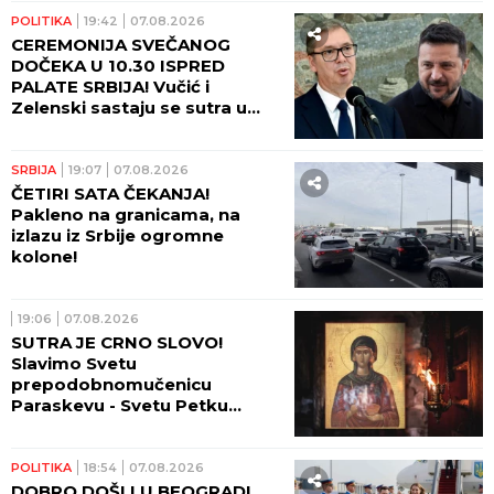
POLITIKA
19:42
07.08.2026
CEREMONIJA SVEČANOG
DOČEKA U 10.30 ISPRED
PALATE SRBIJA! Vučić i
Zelenski sastaju se sutra u
10.45! (FOTO, VIDEO)
SRBIJA
19:07
07.08.2026
ČETIRI SATA ČEKANJA!
Pakleno na granicama, na
izlazu iz Srbije ogromne
kolone!
19:06
07.08.2026
SUTRA JE CRNO SLOVO!
Slavimo Svetu
prepodobnomučenicu
Paraskevu - Svetu Petku
Rimljanku
POLITIKA
18:54
07.08.2026
DOBRO DOŠLI U BEOGRAD!