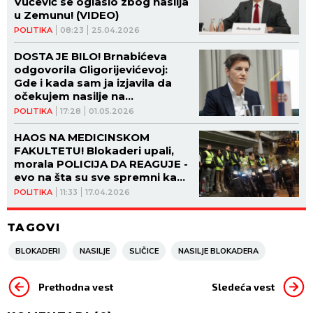
Vučević se oglasio zbog nasilja
u Zemunu! (VIDEO)
POLITIKA
08:23
25.04.2026
DOSTA JE BILO! Brnabićeva
odgovorila Gligorijevićevoj:
Gde i kada sam ja izjavila da
očekujem nasilje na
"studentskom" skupu u maju?
POLITIKA
17:28
01.05.2026
HAOS NA MEDICINSKOM
FAKULTETU! Blokaderi upali,
morala POLICIJA DA REAGUJE -
evo na šta su sve spremni kada
gube!
POLITIKA
11:33
17.04.2026
TAGOVI
BLOKADERI
NASILJE
SLIČICE
NASILJE BLOKADERA
Prethodna vest
Sledeća vest