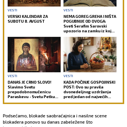
VESTI
VESTI
VERSKI KALENDAR ZA
NEMA GOREG GREHA I NIŠTA
SUBOTU 8. AVGUST
POGUBNIJE OD OVOGA:
Sveti Serafim Sarovski
upozorio na zamku iz koje
čovek teško pronalazi izlaz
VESTI
VESTI
DANAS JE CRNO SLOVO!
KADA POČINJE GOSPOJINSKI
Slavimo Svetu
POST: Ovo su pravila
prepodobnomučenicu
dvonedeljnog uzdržanja
Paraskevu - Svetu Petku
pred jedan od najvećih
Rimljanku
praznika
Podsećamo, blokade saobraćajnica i nasilne scene
blokadera ponovo su danas zabeležene što