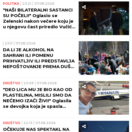
POLITIKA
23:21
07.08.2026
"NAŠI BILATERALNI SASTANCI
SU POČELI!" Oglasio se
Zelenski nakon večere koju je
u njegovu čast priredio Vučić!
(FOTO)
23:11
07.08.2026
DA LI JE ALKOHOL NA
SAHRANI ILI POMENU
PRIHVATLJIV ILI PREDSTAVLJA
NEPOŠTOVANJE PREMA DUŠI
POKOJNIKA: Crkva ima jasan
odgovor na ovu dilemu
DRUŠTVO
23:09
07.08.2026
"DEO LICA MU JE BIO KAO OD
PLASTELINA, MISLILI SMO DA
NEĆEMO IZAĆI ŽIVI!" Oglasila
se devojka koja je spasla
Ljubišu na letu Rajanera:
"Odjednom se čuo PRASAK!"
DRUŠTVO
22:13
07.08.2026
OČEKUJE NAS SPEKTAKL NA