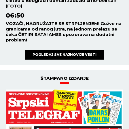
sleteo u Beograd i odmah zadužio crno-beli šal!
(FOTO)
06:50
VOZAČI, NAORUŽAJTE SE STRPLJENJEM! Gužve na
granicama od ranog jutra, na jednom prelazu se
čeka ČETIRI SATA! AMSS upozorava na dodatni
problem!
POGLEDAJ SVE NAJNOVIJE VESTI
ŠTAMPANO IZDANJE