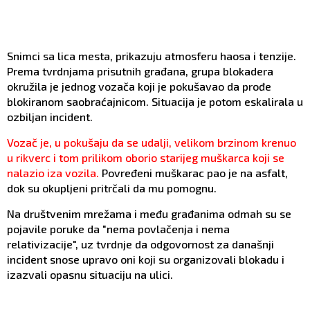
Snimci sa lica mesta, prikazuju atmosferu haosa i tenzije.
Prema tvrdnjama prisutnih građana, grupa blokadera
okružila je jednog vozača koji je pokušavao da prođe
blokiranom saobraćajnicom. Situacija je potom eskalirala u
ozbiljan incident.
Vozač je, u pokušaju da se udalji, velikom brzinom krenuo
u rikverc i tom prilikom oborio starijeg muškarca koji se
nalazio iza vozila.
Povređeni muškarac pao je na asfalt,
dok su okupljeni pritrčali da mu pomognu.
Na društvenim mrežama i među građanima odmah su se
pojavile poruke da "nema povlačenja i nema
relativizacije", uz tvrdnje da odgovornost za današnji
incident snose upravo oni koji su organizovali blokadu i
izazvali opasnu situaciju na ulici.