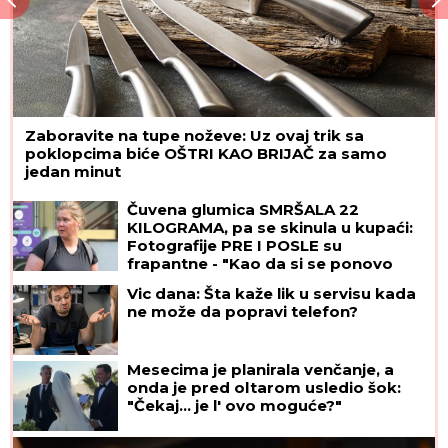
Zaboravite na tupe noževe: Uz ovaj trik sa
poklopcima biće OŠTRI KAO BRIJAČ za samo
jedan minut
Čuvena glumica SMRŠALA 22
KILOGRAMA, pa se skinula u kupaći:
Fotografije PRE I POSLE su
frapantne - "Kao da si se ponovo
rodila"
Vic dana: Šta kaže lik u servisu kada
ne može da popravi telefon?
Mesecima je planirala venčanje, a
onda je pred oltarom usledio šok:
"Čekaj... je l' ovo moguće?"