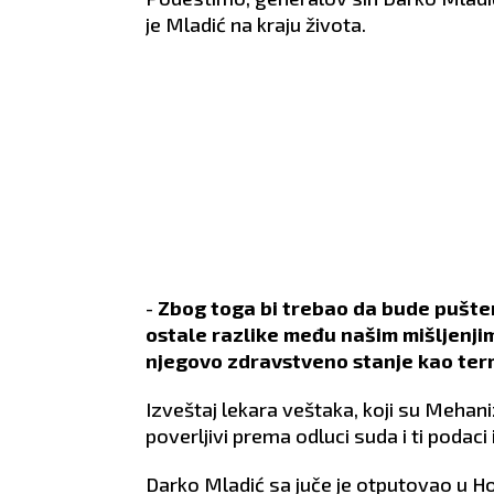
je Mladić na kraju života.
-
Zbog toga bi trebao da bude pušten, k
ostale razlike među našim mišljenjim
njegovo zdravstveno stanje kao ter
Izveštaj lekara veštaka, koji su Mehan
poverljivi prema odluci suda i ti podac
Darko Mladić sa juče je otputovao u Hol