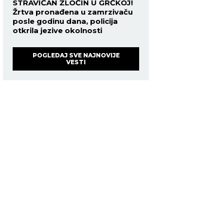
STRAVIČAN ZLOČIN U GRČKOJ!
Žrtva pronađena u zamrzivaču
posle godinu dana, policija
otkrila jezive okolnosti
POGLEDAJ SVE NAJNOVIJE
VESTI