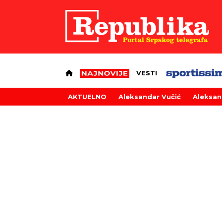
VESTI
AKTUELNO
Aleksandar Vučić
Aleksan