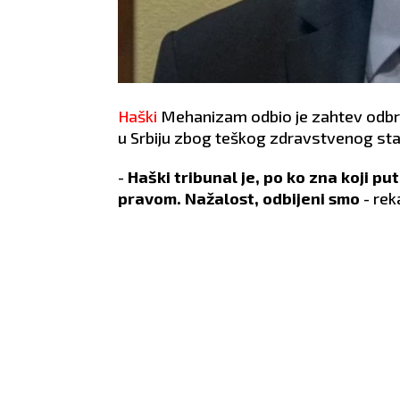
Haški
Mehanizam odbio je zahtev odbr
u Srbiju zbog teškog zdravstvenog stan
-
Haški tribunal je, po ko zna koji pu
pravom. Nažalost, odbijeni smo
- rek