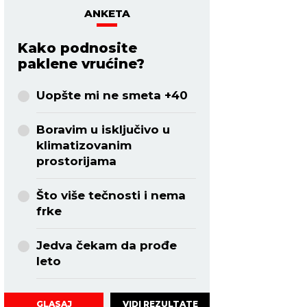
ANKETA
Kako podnosite
paklene vrućine?
Uopšte mi ne smeta +40
Boravim u isključivo u
klimatizovanim
prostorijama
Što više tečnosti i nema
frke
Jedva čekam da prođe
leto
VIDI REZULTATE
GLASAJ