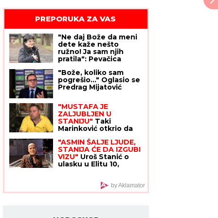
PREPORUKA ZA VAS
"Ne daj Bože da meni
dete kaže nešto
ružno! Ja sam njih
pratila": Pevačica
otkrila šta je sve radila
"Bože, koliko sam
zbog dece, o ovome
pogrešio..." Oglasio se
nikada nije pričala
Predrag Mijatović
"MUSTAFA JE
ZALJUBLJEN U
STANIJU"
Taki
Marinković otkrio da
ULAZI U ELITU 10 da se
"ASMIN ŠALJE LJUDE,
OBRAČUNA sa Filipom
STANIJA ĆE DA IZGUBI
Carem, progovorio o
VIZU"
Uroš Stanić o
venčanju Maje i
ulasku u Elitu 10,
Asmina (VIDEO)
pretnjama i tužbama:
"Zaradiću 200.000
evra, idem u američku
by Aklamator
ambasadu"