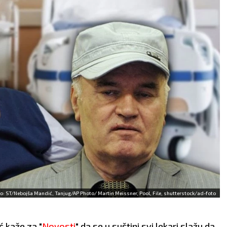
VAGA
ŠKORPI
24.9 - 23.10
24.10 - 22
SAO:
Danas možete
POSAO:
Očekuje vas po
kivati zastoj u okviru
nove saradnje, ali će
atnog prometa. Pa ipak,
pregovori biti veoma tešk
pešno ćete improvizovati
će u igri biti mnogo više
enje i rešiti ono što ste
motiva. Finansijski stabi
rtali.
situacija.
UBAV:
Vaš odnos s
LJUBAV:
Razlike u stav
rtnerom obeležiće danas
između vas i partnera
ubomorna scena.
doprineće tome da vaši
ophodan je iskren
odnosi zahladne. Budite
zgovor s obe strane.
iskreni prema sebi.
o: ST/Nebojša Mandić, Tanjug/AP Photo/ Martin Meissner, Pool, File, shutterstock/ad-foto
RAVLJE:
Odlično.
ZDRAVLJE:
Čuvajte se vi
 kaže za "
Novosti
" da se u suštini svi lekari slažu da