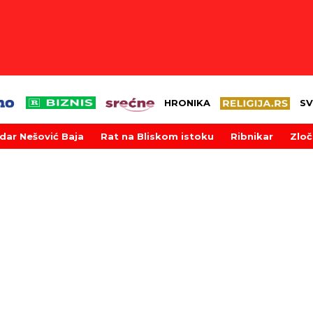
HRONIKA
SV
dar Nešović Baja
Rat na Bliskom istoku
Ribnikar
Zloč