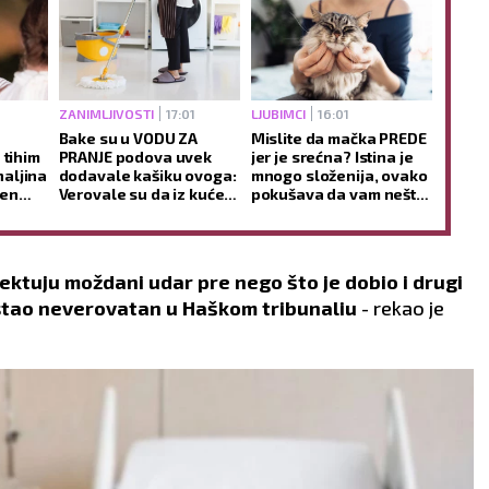
ZANIMLJIVOSTI
17:01
LJUBIMCI
16:01
Bake su u VODU ZA
Mislite da mačka PREDE
 tihim
PRANJE podova uvek
jer je srećna? Istina je
aljina
dodavale kašiku ovoga:
mnogo složenija, ovako
šen
Verovale su da iz kuće
pokušava da vam nešto
nje
odnosi negativnu
SAOPŠTI
energiju i donosi MIR
etektuju moždani udar pre nego što je dobio i drugi
ostao neverovatan u Haškom tribunaliu
- rekao je