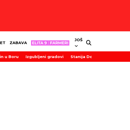
JOŠ
ET
ZABAVA
in u Boru
Izgubljeni gradovi
Stanija Dobrojević