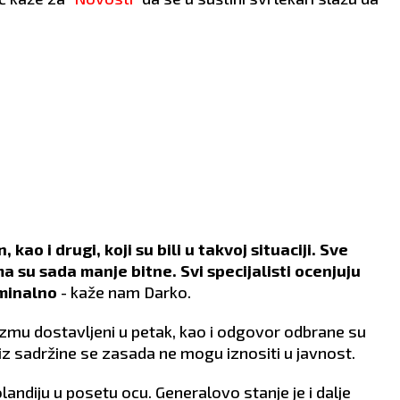
ao i drugi, koji su bili u takvoj situaciji. Sve
a su sada manje bitne. Svi specijalisti ocenjuju
minalno
- kaže nam Darko.
izmu dostavljeni u petak, kao i odgovor odbrane su
i iz sadržine se zasada ne mogu iznositi u javnost.
andiju u posetu ocu. Generalovo stanje je i dalje