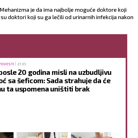
Mehanizma je da ima najbolje moguće doktore koji
 doktori koji su ga lečili od urinarnih infekcija nakon
POVESTI
21:01
 posle 20 godina misli na uzbudljivu
oć sa šeficom: Sada strahuje da će
u ta uspomena uništiti brak