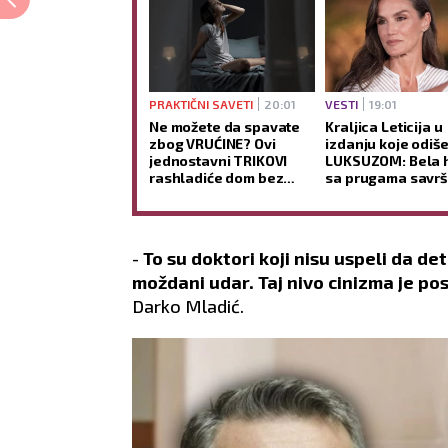
PRAKTIČNI SAVETI
20:01
VESTI
19:01
Ne možete da spavate
Kraljica Leticija u
zbog VRUĆINE? Ovi
izdanju koje odiše
jednostavni TRIKOVI
LUKSUZOM: Bela h
rashladiće dom bez
sa prugama savr
klime i pomoći vam da
izbor za VRELE let
lakše zaspite
dane (GALERIJA)
-
To su doktori koji nisu uspeli da d
moždani udar. Taj nivo cinizma je p
Darko Mladić.