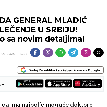
 DA GENERAL MLADIĆ
LEČENJE U SRBIJU!
ko sa novim detaljima!
4.05.2026
16:58
Dodaj Republiku kao željeni izvor na Googlu
ija
 da ima najbolje moguće doktore