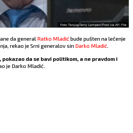
Foto: Tanjug/Jerry Lampen/Pool via AP, File
ane da general
Ratko Mladić
bude pušten na lečenje
ja, rekao je Srni generalov sin
Darko Mladić
.
t, pokazao da se bavi politikom, a ne pravdom i
ao je Darko Mladić.