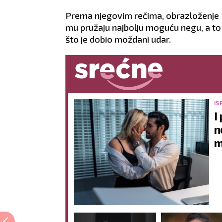
Prema njegovim rečima, obrazloženje 
mu pružaju najbolju moguću negu, a to su
što je dobio moždani udar.
IS
I
n
m