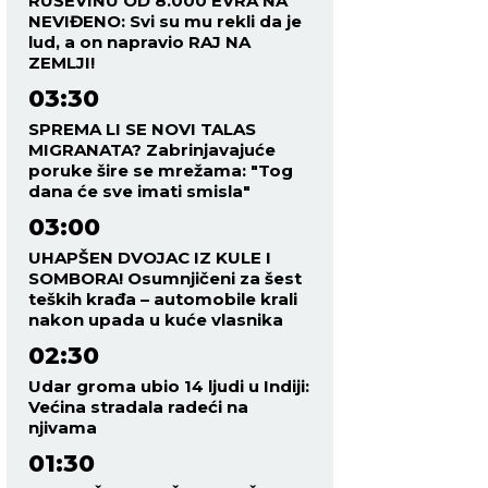
RUŠEVINU OD 8.000 EVRA NA
NEVIĐENO: Svi su mu rekli da je
lud, a on napravio RAJ NA
ZEMLJI!
03:30
SPREMA LI SE NOVI TALAS
MIGRANATA? Zabrinjavajuće
poruke šire se mrežama: "Tog
dana će sve imati smisla"
03:00
UHAPŠEN DVOJAC IZ KULE I
SOMBORA! Osumnjičeni za šest
teških krađa – automobile krali
nakon upada u kuće vlasnika
02:30
Udar groma ubio 14 ljudi u Indiji:
Većina stradala radeći na
njivama
01:30