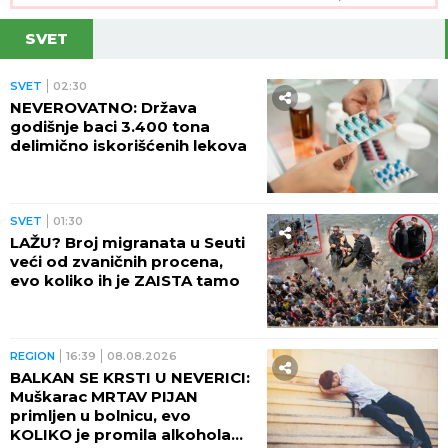
SVET
SVET
02:30
NEVEROVATNO: Država
godišnje baci 3.400 tona
delimično iskorišćenih lekova
SVET
01:30
LAŽU? Broj migranata u Seuti
veći od zvaničnih procena,
evo koliko ih je ZAISTA tamo
REGION
16:39
08.08.2026
BALKAN SE KRSTI U NEVERICI:
Muškarac MRTAV PIJAN
primljen u bolnicu, evo
KOLIKO je promila alkohola