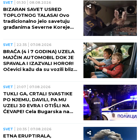
SVET
01:30
08.08.2026
BIZARAN SAVET USRED
TOPLOTNOG TALASA! Ovo
tradicionalno jelo savetuju
građanima Severne Koreje
tokom najvećih vrućina
SVET
22:35
07.08.2026
BRAĆA (4 i 7 GODINA) UZELA
MAJČIN AUTOMOBIL DOK JE
SPAVALA I IZAZVALI HOROR!
Očevici kažu da su vozili blizu
100 na sat - ZA NEVEROVATI
ŠTA SE DOGODILO!
SVET
21:07
07.08.2026
TUKLI GA, CRTALI SVASTIKE
PO NJEMU, DAVILI, PA MU
UZELI 30 EVRA I OTIŠLI NA
ĆEVAPE! Cela Bugarska na
nogama zbog ubistva čoveka
- PRESUDILO MU PETORO
MALOLETNIKA, UVUKLI GA U
SVET
20:35
07.08.2026
JEZIVU ZAMKU!
ETNA ERUPTIRALA,