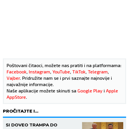
Poštovani čitaoci, možete nas pratiti i na platformama:
Facebook
,
Instagram
,
YouTube
,
TikTok
,
Telegram
,
Vajber
. Pridružite nam se i prvi saznajte najnovije i
najvažnije informacije.
Naše aplikacije možete skinuti sa
Google Play
i
Apple
AppStore
.
PROČITAJTE I...
SI DOVEO TRAMPA DO