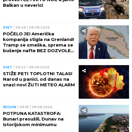
Balkan u neverici
SVET
09:48
08.08.2026
POČELO JE! Američka
kompanija stigla na Grenland!
Tramp se smeška, sprema se
bušenje nafte BEZ DOZVOLE
LOKALNIH VLASTI
SVET
09:23
08.08.2026
STIŽE PETI TOPLOTNI TALAS!
Narod u panici, od danas na
snazi novi ŽUTI METEO ALARM
REGION
09:18
08.08.2026
POTPUNA KATASTROFA:
Bunari presušili, Dunav na
istorijskom minimumu