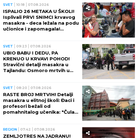
SVET
10:18
07.08.2026
ISPALIO 26 METAKA U ŠKOLI!
Isplivali PRVI SNIMCI krvavog
masakra - deca ležala na podu
učionice i zapomagala!
(VIDEO)
SVET
09:23
07.08.2026
UBIO BABU I DEDU, PA
KRENUO U KRVAVI POHOD!
Stravični detalji masakra u
Tajlandu: Osmoro mrtvih u
školi, najmanje 15 osoba
ranjeno! (FOTO)
SVET
08:20
07.08.2026
RASTE BROJ MRTVIH! Detalji
masakra u elitnoj školi: Đaci i
profesori bežali od
pomahnitalog učenika: "Čula
se pucnjava, a onda je sve
utihnulo!" (FOTO)
REGION
07:42
07.08.2026
ZEMLJOTRES NA JADRANU!