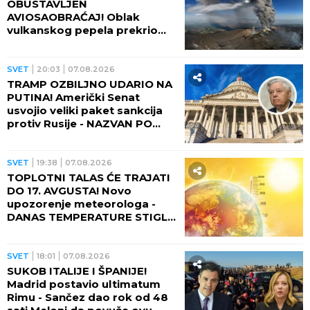
OBUSTAVLJEN
AVIOSAOBRAĆAJ! Oblak
vulkanskog pepela prekrio
nebo, fontana lave izlazi iz
kratera!
SVET
20:03
07.08.2026
TRAMP OZBILJNO UDARIO NA
PUTINA! Američki Senat
usvojio veliki paket sankcija
protiv Rusije - NAZVAN PO
POKOJNOM LINDZIJU
GREJEMU!
SVET
19:38
07.08.2026
TOPLOTNI TALAS ĆE TRAJATI
DO 17. AVGUSTA! Novo
upozorenje meteorologa -
DANAS TEMPERATURE STIGLE
I DO 48 STEPENI!
SVET
18:01
07.08.2026
SUKOB ITALIJE I ŠPANIJE!
Madrid postavio ultimatum
Rimu - Sančez dao rok od 48