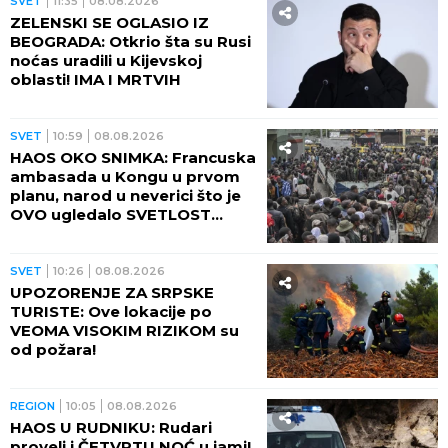
SVET
11:35
08.08.2026
ZELENSKI SE OGLASIO IZ
BEOGRADA: Otkrio šta su Rusi
noćas uradili u Kijevskoj
oblasti! IMA I MRTVIH
SVET
10:59
08.08.2026
HAOS OKO SNIMKA: Francuska
ambasada u Kongu u prvom
planu, narod u neverici što je
OVO ugledalo SVETLOST
DANA (VIDEO)
SVET
10:26
08.08.2026
UPOZORENJE ZA SRPSKE
TURISTE: Ove lokacije po
VEOMA VISOKIM RIZIKOM su
od požara!
REGION
10:05
08.08.2026
HAOS U RUDNIKU: Rudari
proveli i ČETVRTU NOĆ u jami!