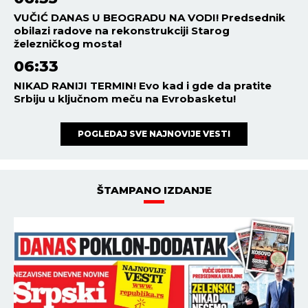
VUČIĆ DANAS U BEOGRADU NA VODI! Predsednik
obilazi radove na rekonstrukciji Starog
železničkog mosta!
06:33
NIKAD RANIJI TERMIN! Evo kad i gde da pratite
Srbiju u ključnom meču na Evrobasketu!
POGLEDAJ SVE NAJNOVIJE VESTI
ŠTAMPANO IZDANJE