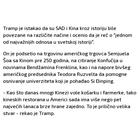
Tramp je istakao da su SAD i Kina kroz istoriju bile
povezane na različite načine i ocenio da je reč o "jednom
od najvažnijih odnosa u svetskoj istoriji".
On je podsetio na trgovinu američkog trgovca Semjuela
Šoa sa Kinom pre 250 godina, na citiranje Konfučija u
novinama Bendžamina Frenklina, kao i na napore bivšeg
američkog predsednika Teodora Ruzvelta da pomogne
osnivanje univerziteta koji je pohađao Si Đinping.
- Kao što danas mnogi Kinezi vole košarku i farmerke, tako
kineskih restorana u Americi sada ima više nego pet
najvećih lanaca brze hrane zajedno. To je prilično velika
stvar - rekao je Tramp.