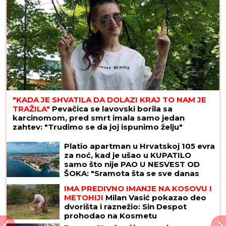
pada sa neba"
"KADA JE SHVATILA DA DOLAZI KRAJ TO NAM JE
TRAŽILA"
Pevačica se lavovski borila sa
karcinomom, pred smrt imala samo jedan
zahtev: "Trudimo se da joj ispunimo želju"
Platio apartman u Hrvatskoj 105 evra
za noć, kad je ušao u KUPATILO
samo što nije PAO U NESVEST OD
ŠOKA: "Sramota šta se sve danas
iznajmljuje"
IMA PREDIVNO IMANJE NA KOSOVU I
METOHIJI
Milan Vasić pokazao deo
dvorišta i raznežio: Sin Despot
prohodao na Kosmetu