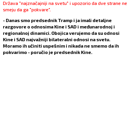
Država "najznačajniji na svetu" i upozorio da dve strane ne
smeju da ga "pokvare".
- Danas smo predsednik Tramp i ja imali detaljne
razgovore o odnosima Kine i SAD i međunarodnoj i
regionalnoj dinamici. Obojica verujemo da su odnosi
Kine i SAD najvažniji bilateralni odnosi na svetu.
Moramo ih učiniti uspešnim i nikada ne smemo da ih
pokvarimo - poručio je predsednik Kine.