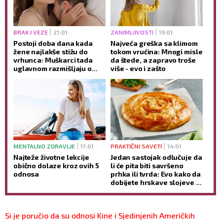
BRAK I VEZE
21:01
ZANIMLJIVOSTI
19:01
Postoji doba dana kada
Najveća greška sa klimom
žene najlakše stižu do
tokom vrućina: Mnogi misle
vrhunca: Muškarci tada
da štede, a zapravo troše
uglavnom razmišljaju o
više - evo i zašto
nečemu potpuno drugom
MENTALNO ZDRAVLJE
17:01
PRAKTIČNI SAVETI
14:01
Najteže životne lekcije
Jedan sastojak odlučuje da
obično dolaze kroz ovih 5
li će pita biti savršeno
odnosa
prhka ili tvrda: Evo kako da
dobijete hrskave slojeve -
bez mnogo muke
Si je poručio da su odnosi Kine i Sjedinjenih Američkih