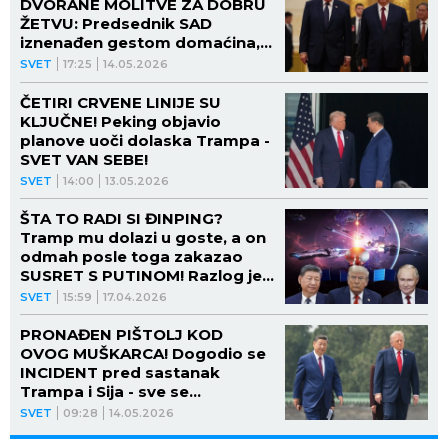
DVORANE MOLITVE ZA DOBRU
ŽETVU: Predsednik SAD
iznenađen gestom domaćina,
ovo sigurno nije očekivao
SVET
17:25
14.05.2026
(VIDEO)
ČETIRI CRVENE LINIJE SU
KLJUČNE! Peking objavio
planove uoči dolaska Trampa -
SVET VAN SEBE!
SVET
14:00
13.05.2026
ŠTA TO RADI SI ĐINPING?
Tramp mu dolazi u goste, a on
odmah posle toga zakazao
SUSRET S PUTINOM! Razlog je
samo jedan
SVET
15:59
17.04.2026
PRONAĐEN PIŠTOLJ KOD
OVOG MUŠKARCA! Dogodio se
INCIDENT pred sastanak
Trampa i Sija - sve se
zaustavilo! (VIDEO)
SVET
09:28
14.05.2026