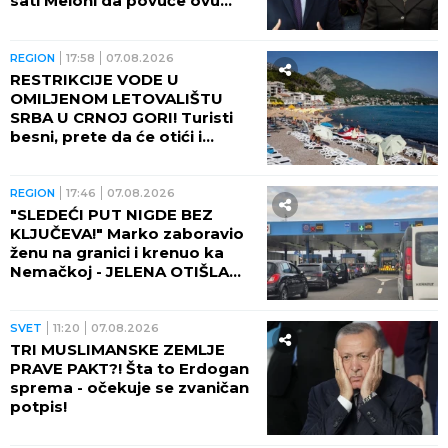
sati Meloni da povuče ovu
odluku, ona kratko rekla da
neće!
REGION
17:58
07.08.2026
RESTRIKCIJE VODE U
OMILJENOM LETOVALIŠTU
SRBA U CRNOJ GORI! Turisti
besni, prete da će otići i
otkazati smeštaj - POTPUNO
RASULO!
REGION
17:46
07.08.2026
"SLEDEĆI PUT NIGDE BEZ
KLJUČEVA!" Marko zaboravio
ženu na granici i krenuo ka
Nemačkoj - JELENA OTIŠLA
DO TOALETA, PA DOŽIVELA
ŠOK ŽIVOTA!
SVET
11:20
07.08.2026
TRI MUSLIMANSKE ZEMLJE
PRAVE PAKT?! Šta to Erdogan
sprema - očekuje se zvaničan
potpis!