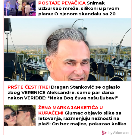
POSTAJE PEVAČICA
Snimak
uzburkao mreže, silikoni u prvom
planu: O njenom skandalu sa 20
godina starijim brujao Balkan
PRŠTE ČESTITKE!
Dragan Stanković se oglasio
zbog VERENICE Aleksandre, samo par dana
nakon VERIDBE: "Neka Bog čuva našu ljubav!"
ŽENA MARKA JANKETIĆA U
KUPAĆEM!
Glumac objavio slike sa
letovanja, razmenjuju nežnosti na
plaži: On bez majice, pokazao koliko
je posvećen otac
by Aklamator