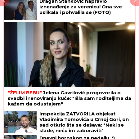
Dragan Stanković napravio
iznenađenje za verenicu! Ona sve
uslikala i pohvalila se (FOTO)
"ŽELIM BEBU"
Jelena Gavrilović progovorila o
svadbi i renoviranju kuće: "Išla sam roditeljima da
kažem da odustajem"
Inspekcija ZATVORILA objekat
Vladimira Tomovića u Crnoj Gori, on
sad otkrio šta se dešava: "Neki se
slade, neću im zaboraviti"
Dnevni horoskop za nedelju, 9.