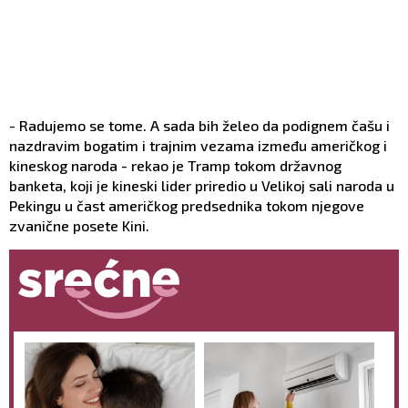
- Radujemo se tome. A sada bih želeo da podignem čašu i
nazdravim bogatim i trajnim vezama između američkog i
kineskog naroda - rekao je Tramp tokom državnog
banketa, koji je kineski lider priredio u Velikoj sali naroda u
Pekingu u čast američkog predsednika tokom njegove
zvanične posete Kini.