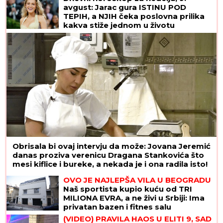
avgust: Jarac gura ISTINU POD
TEPIH, a NJIH čeka poslovna prilika
kakva stiže jednom u životu
Obrisala bi ovaj intervju da može: Jovana Jeremić
danas proziva verenicu Dragana Stankovića što
mesi kiflice i bureke, a nekada je i ona radila isto!
OVO JE NAJLEPŠA VILA U BEOGRADU
Naš sportista kupio kuću od TRI
MILIONA EVRA, a ne živi u Srbiji: Ima
privatan bazen i fitnes salu
(VIDEO) PRAVILA HAOS U ELITI 9, SAD