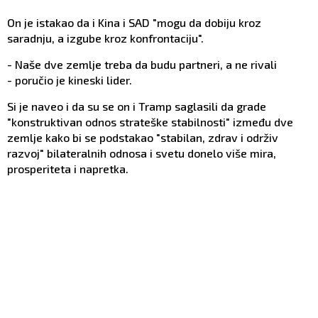
On je istakao da i Kina i SAD "mogu da dobiju kroz
saradnju, a izgube kroz konfrontaciju".
- Naše dve zemlje treba da budu partneri, a ne rivali
- poručio je kineski lider.
Si je naveo i da su se on i Tramp saglasili da grade
"konstruktivan odnos strateške stabilnosti" između dve
zemlje kako bi se podstakao "stabilan, zdrav i održiv
razvoj" bilateralnih odnosa i svetu donelo više mira,
prosperiteta i napretka.