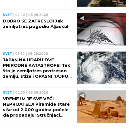
SVET
07:40
08.08.2026
DOBRO SE ZATRESLO! Jak
zemljotres pogodio Aljasku!
SVET
03:30
08.08.2026
JAPAN NA UDARU DVE
PRIRODNE KATASTROFE! Tek
što je zemljotres protresao
zemlju, stiže i OPASNI TAJFUN:
Otkazano više od 500 letova,
naređene evakuacije
SVET
02:30
08.08.2026
VREME IM JE SVE VEĆI
NEPRIJATELJ! Piramide stare
više od 2.000 godina počele
da propadaju: Stručnjaci
upozoravaju na najgori
scenario