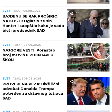
imao u krvi!
SVET
15:07
08.08.2026
BAJDENU SE RAK PROŠIRIO
NA KOSTI! Oglasio se sin
Hanter i saopštio kako je sada
bivši predsednik SAD
SVET
14:54
08.08.2026
NAJGORE VESTI: Porastao
broj mrtvih u PUCNJAVI U
ŠKOLI
SVET
12:02
08.08.2026
PROVERENA VEZA: Bivši lični
advokat Donalda Trampa
potvrđen za državnog tužioca
SAD