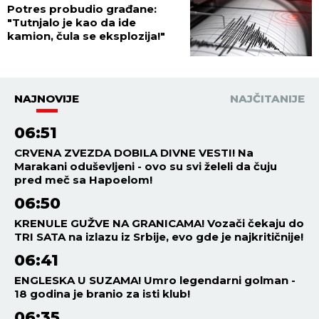
Potres probudio građane:
"Tutnjalo je kao da ide
kamion, čula se eksplozija!"
NAJNOVIJE
NAJČITANIJE
06:51
CRVENA ZVEZDA DOBILA DIVNE VESTI! Na
Marakani oduševljeni - ovo su svi želeli da čuju
pred meč sa Hapoelom!
06:50
KRENULE GUŽVE NA GRANICAMA! Vozači čekaju do
TRI SATA na izlazu iz Srbije, evo gde je najkritičnije!
06:41
ENGLESKA U SUZAMA! Umro legendarni golman -
18 godina je branio za isti klub!
06:35