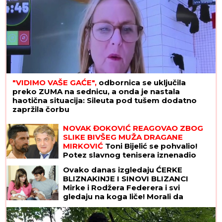
"VIDIMO VAŠE GAĆE",
odbornica se uključila
preko ZUMA na sednicu, a onda je nastala
haotična situacija: Sileuta pod tušem dodatno
zapržila čorbu
NOVAK ĐOKOVIĆ REAGOVAO ZBOG
SLIKE BIVŠEG MUŽA DRAGANE
MIRKOVIĆ
Toni Bijelić se pohvalio!
Potez slavnog tenisera iznenadio
sve - o ovome se i dalje priča
Ovako danas izgledaju ĆERKE
BLIZNAKINJE I SINOVI BLIZANCI
Mirke i Rodžera Federera i svi
gledaju na koga liče! Morali da
zarađuju DŽEPERAC iako im je otac
milijarder: "Neka znaju da novac ne