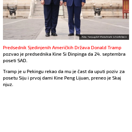
Foto: Tanjug/AP Photo/Mark Schiefelbein
Predsednik Sjedinjenih Američkih Država Donald Tramp
pozvao je predsednika Kine Si Đinpinga da 24. septembra
poseti SAD.
Tramp je u Pekingu rekao da mu je čast da uputi poziv za
posetu Siju i prvoj dami Kine Peng Lijuan, preneo je Skaj
njuz.