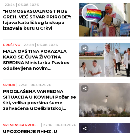
23:44
06.08.2026
"HOMOSEKSUALNOST NIJE
GREH, VEĆ STVAR PRIRODE":
Izjava katoličkog biskupa
izazvala buru u Crkvi
DRUŠTVO
22:58
06.08.2026
MALA OPŠTINA POKAZALA
KAKO SE ČUVA ŽIVOTNA
SREDINA Ministarka Pavkov
oduševljena novim
reciklažnim dvorištem u
Ražnju
SRBIJA
22:31
06.08.2026
PROGLAŠENA VANREDNA
SITUACIJA U KOVINU! Požar se
širi, velika površina šume
zahvaćena u Deliblatskoj
peščari!
VREMENSKA PROGNOZA
22:16
06.08.2026
UPOZORENJE RHMZ: U