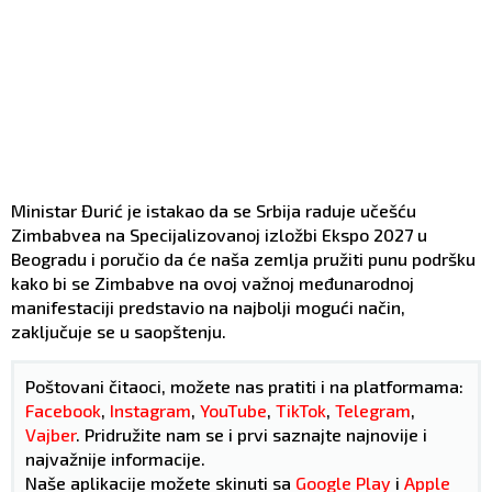
Ministar Đurić je istakao da se Srbija raduje učešću
Zimbabvea na Specijalizovanoj izložbi Ekspo 2027 u
Beogradu i poručio da će naša zemlja pružiti punu podršku
kako bi se Zimbabve na ovoj važnoj međunarodnoj
manifestaciji predstavio na najbolji mogući način,
zaključuje se u saopštenju.
Poštovani čitaoci, možete nas pratiti i na platformama:
Facebook
,
Instagram
,
YouTube
,
TikTok
,
Telegram
,
Vajber
. Pridružite nam se i prvi saznajte najnovije i
najvažnije informacije.
Naše aplikacije možete skinuti sa
Google Play
i
Apple