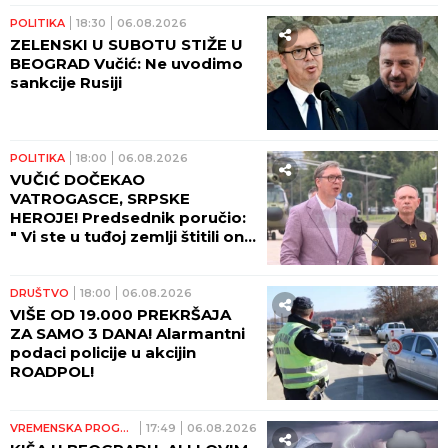
POLITIKA
18:30
06.08.2026
ZELENSKI U SUBOTU STIŽE U
BEOGRAD Vučić: Ne uvodimo
sankcije Rusiji
POLITIKA
18:00
06.08.2026
VUČIĆ DOČEKAO
VATROGASCE, SRPSKE
HEROJE! Predsednik poručio:
" Vi ste u tuđoj zemlji štitili ono
što pripada svima nama -
ljudski život!"
DRUŠTVO
18:00
06.08.2026
VIŠE OD 19.000 PREKRŠAJA
ZA SAMO 3 DANA! Alarmantni
podaci policije u akcijin
ROADPOL!
VREMENSKA PROGNOZA
17:49
06.08.2026