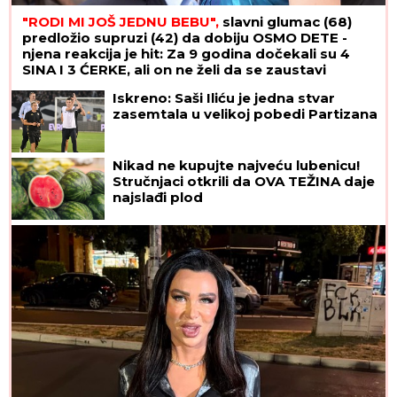
"RODI MI JOŠ JEDNU BEBU",
slavni glumac (68)
predložio supruzi (42) da dobiju OSMO DETE -
njena reakcija je hit: Za 9 godina dočekali su 4
SINA I 3 ĆERKE, ali on ne želi da se zaustavi
Iskreno: Saši Iliću je jedna stvar
zasemtala u velikoj pobedi Partizana
Nikad ne kupujte najveću lubenicu!
Stručnjaci otkrili da OVA TEŽINA daje
najslađi plod