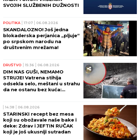
SVOJIH SLUŽBENIH DUŽNOSTI
POLITIKA
17:07
06.08.2026
SKANDALOZNO! Još jedna
blokaderska perjanica „pljuje“
po srpskom narodu na
društvenim mrežama!
DRUŠTVO
15:36
06.08.2026
DIM NAS GUŠI, NEMAMO
STRUJE! Vatrena stihija
odsekla selo, meštani u strahu
da ne ostanu bez kuća:
Pogledajte dramatične scene
kod Ušća (GALERIJA)
14:38
06.08.2026
STARINSKI recept bez mesa
koji su obožavale naše bake i
deke: Zdrav i JEFTIN RUČAK
koji je još ukusniji sutradan