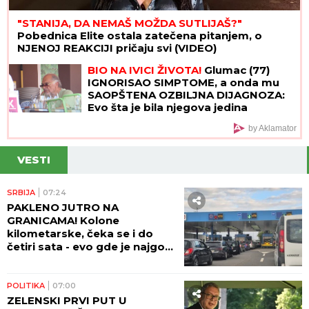
"STANIJA, DA NEMAŠ MOŽDA SUTLIJAŠ?"
Pobednica Elite ostala zatečena pitanjem, o
NJENOJ REAKCIJI pričaju svi (VIDEO)
BIO NA IVICI ŽIVOTA!
Glumac (77)
IGNORISAO SIMPTOME, a onda mu
SAOPŠTENA OZBILJNA DIJAGNOZA:
Evo šta je bila njegova jedina
prednost!
by Aklamator
VESTI
SRBIJA
07:24
PAKLENO JUTRO NA
GRANICAMA! Kolone
kilometarske, čeka se i do
četiri sata - evo gde je najgora
situacija!
POLITIKA
07:00
ZELENSKI PRVI PUT U