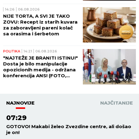
14:26
06.08.2026
NIJE TORTA, A SVI JE TAKO
ZOVU: Recept iz starih kuvara
za zaboravljeni pareni kolač
sa orasima i šerbetom
POLITIKA
14:21
06.08.2026
"NAJTEŽE JE BRANITI ISTINU!"
Dosta je bilo manipulacije
opozicionih medija - održana
konferencija ANS! (FOTO,
VIDEO)
NAJNOVIJE
NAJČITANIJE
07:29
GOTOVO! Makabi želeo Zvezdine centre, ali došao
je on!