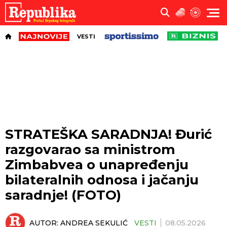
VESTI
STRATEŠKA SARADNJA! Đurić
razgovarao sa ministrom
Zimbabvea o unapređenju
bilateralnih odnosa i jačanju
saradnje! (FOTO)
AUTOR:
ANDREA SEKULIĆ
VESTI
08.05.2026