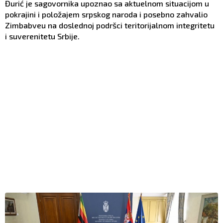
Đurić je sagovornika upoznao sa aktuelnom situacijom u
pokrajini i položajem srpskog naroda i posebno zahvalio
Zimbabveu na doslednoj podršci teritorijalnom integritetu
i suverenitetu Srbije.