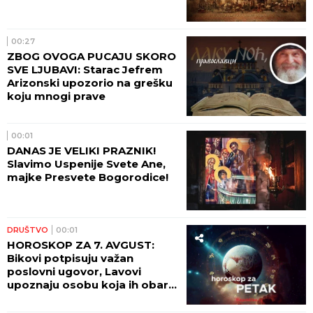
00:27
ZBOG OVOGA PUCAJU SKORO
SVE LJUBAVI: Starac Jefrem
Arizonski upozorio na grešku
koju mnogi prave
00:01
DANAS JE VELIKI PRAZNIK!
Slavimo Uspenije Svete Ane,
majke Presvete Bogorodice!
DRUŠTVO
00:01
HOROSKOP ZA 7. AVGUST:
Bikovi potpisuju važan
poslovni ugovor, Lavovi
upoznaju osobu koja ih obara
sa nogu!