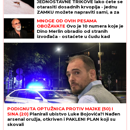
JEDNOSTAVNE TRIKOVE lako ćete se
otarasiti dosadnih krvopija - jednu
ZAMKU možete napraviti sami, a za
drugu vam ne treba BAŠ NIŠTA
MNOGE OD OVIH PESAMA
OBOŽAVATE
Ovo je 10 numera koje je
Dino Merlin obradio od stranih
izvođača - ostaćete u čudu kad
vidite spisak
PODIGNUTA OPTUŽNICA PROTIV MAJKE (50) I
SINA (20)
Planirali ubistvo Luke Bojovića?! Nađen
arsenal oružja, otkriven i PAKLENI PLAN koji su
skovali