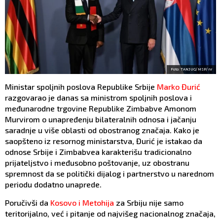
Foto: TANJUG/ MSP/ nr
Ministar spoljnih poslova Republike Srbije
Marko Đurić
razgovarao je danas sa ministrom spoljnih poslova i
međunarodne trgovine Republike Zimbabve Amonom
Murvirom o unapređenju bilateralnih odnosa i jačanju
saradnje u više oblasti od obostranog značaja. Kako je
saopšteno iz resornog ministarstva, Đurić je istakao da
odnose Srbije i Zimbabvea karakterišu tradicionalno
prijateljstvo i međusobno poštovanje, uz obostranu
spremnost da se politički dijalog i partnerstvo u narednom
periodu dodatno unaprede.
Poručivši da
Kosovo i Metohija
za Srbiju nije samo
teritorijalno, već i pitanje od najvišeg nacionalnog značaja,