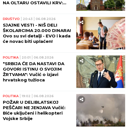
NA OLTARU OSTAVILI KRV:
Vernici u šoku, policija traga
za počiniocima
DRUŠTVO
20:43
06.08.2026
SJAJNE VESTI - NIŠ DELI
ŠKOLARCIMA 20.000 DINARA!
Ovo su svi detalji - EVO i kada
će novac biti uplaćen!
POLITIKA
20:01
06.08.2026
"SRBIJA ĆE DA NASTAVI DA
GOVORI ISTINU O SVOJIM
ŽRTVAMA": Vučić o izjavi
hrvatskog tužioca
POLITIKA
19:02
06.08.2026
POŽAR U DELIBLATSKOJ
PEŠČARI NE JENJAVA Vučić:
Biće uključeni i helikopteri
Vojske Srbije