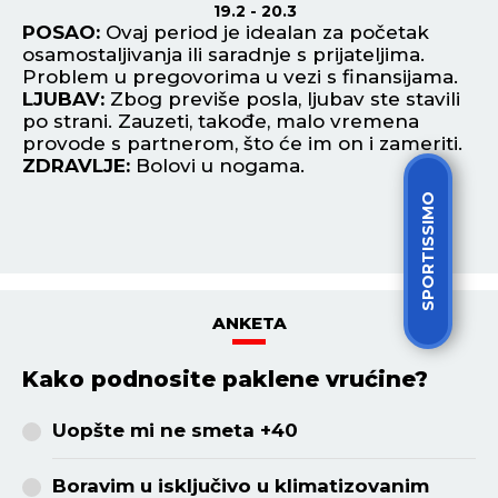
19.2 - 20.3
POSAO:
Ovaj period je idealan za početak
P
osamostaljivanja ili saradnje s prijateljima.
un
Problem u pregovorima u vezi s finansijama.
la
je
LJUBAV:
Zbog previše posla, ljubav ste stavili
L
po strani. Zauzeti, takođe, malo vremena
up
provode s partnerom, što će im on i zameriti.
hu
ZDRAVLJE:
Bolovi u nogama.
Z
SPORTISSIMO
ANKETA
Kako podnosite paklene vrućine?
Uopšte mi ne smeta +40
Boravim u isključivo u klimatizovanim