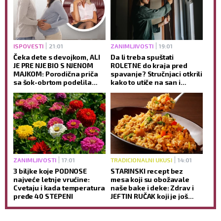
ISPOVESTI
21:01
ZANIMLJIVOSTI
19:01
Čeka dete s devojkom, ALI
Da li treba spuštati
JE PRE NJE BIO S NJENOM
ROLETNE do kraja pred
MAJKOM: Porodična priča
spavanje? Stručnjaci otkrili
sa šok-obrtom podelila
kako to utiče na san i
javnost
jutarnje buđenje
ZANIMLJIVOSTI
17:01
TRADICIONALNI UKUSI
14:01
3 biljke koje PODNOSE
STARINSKI recept bez
najveće letnje vrućine:
mesa koji su obožavale
Cvetaju i kada temperatura
naše bake i deke: Zdrav i
pređe 40 STEPENI
JEFTIN RUČAK koji je još
ukusniji sutradan