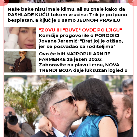
Naše bake nisu imale klimu, ali su znale kako da
RASHLADE KUĆU tokom vrućina: Trik je potpuno
besplatan, a ključ je u samo JEDNOM PRAVILU
"ZOVU IH "BUVE" OVDE PO LJIGU"
Komšije progovorile o PORODICI
Jovane Jeremić: "Brat joj je otišao,
jer se posvađao sa roditeljima"
Ovo će biti NAJPOPULARNIJE
FARMERKE za jesen 2026:
Zaboravite na plavu i crnu, NOVA
TRENDI BOJA daje luksuzan izgled u
trenu i slaže se uz sve