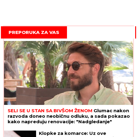
PREPORUKA ZA VAS
SELI SE U STAN SA BIVŠOM ŽENOM
Glumac nakon
razvoda doneo neobičnu odluku, a sada pokazao
kako napreduju renovacije: "Nadgledanje"
Klopke za komarce: Uz ove