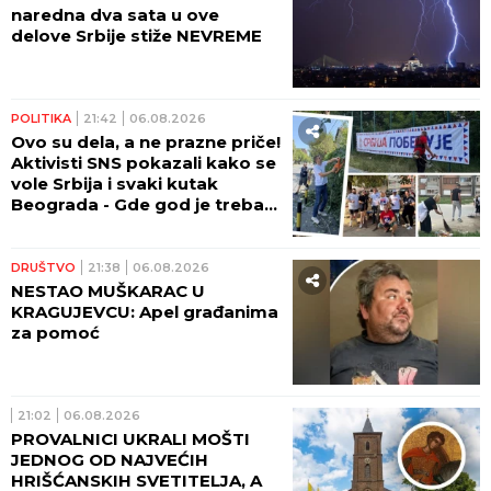
naredna dva sata u ove
delove Srbije stiže NEVREME
POLITIKA
21:42
06.08.2026
Ovo su dela, a ne prazne priče!
Aktivisti SNS pokazali kako se
vole Srbija i svaki kutak
Beograda - Gde god je trebalo
pomoći, stigli su (FOTO,
VIDEO)
DRUŠTVO
21:38
06.08.2026
NESTAO MUŠKARAC U
KRAGUJEVCU: Apel građanima
za pomoć
21:02
06.08.2026
PROVALNICI UKRALI MOŠTI
JEDNOG OD NAJVEĆIH
HRIŠĆANSKIH SVETITELJA, A