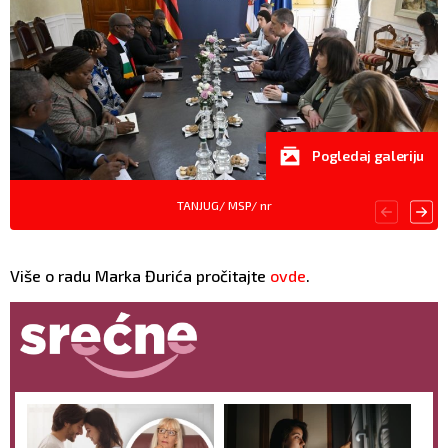
Pogledaj galeriju
TANJUG/ MSP/ nr
Više o radu Marka Đurića pročitajte
ovde
.