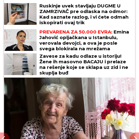
Ruskinje uvek stavljaju DUGME U
ZAMRZIVAČ pre odlaska na odmor:
Kad saznate razlog, i vi ćete odmah
iskopirati ovaj trik
PREVARENA ZA 50.000 EVRA:
Emina
Jahović opljačkana u Istanbulu,
verovala devojci, a ova je posle
svega blokirala na mrežama
Zavese za kadu odlaze u istoriju!
Žene ih masovno BACAJU i prelaze
na rešenje koje se sklapa uz zid i ne
skuplja buđ