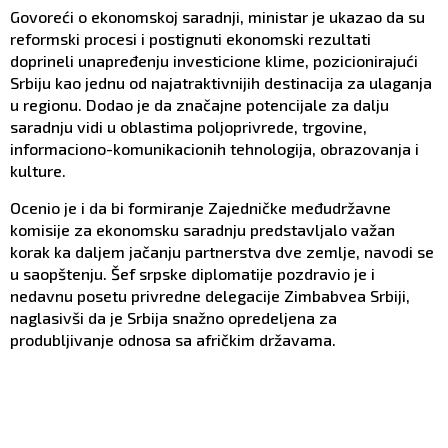
Govoreći o ekonomskoj saradnji, ministar je ukazao da su
reformski procesi i postignuti ekonomski rezultati
doprineli unapređenju investicione klime, pozicionirajući
Srbiju kao jednu od najatraktivnijih destinacija za ulaganja
u regionu. Dodao je da značajne potencijale za dalju
saradnju vidi u oblastima poljoprivrede, trgovine,
informaciono-komunikacionih tehnologija, obrazovanja i
kulture.
Ocenio je i da bi formiranje Zajedničke međudržavne
komisije za ekonomsku saradnju predstavljalo važan
korak ka daljem jačanju partnerstva dve zemlje, navodi se
u saopštenju. Šef srpske diplomatije pozdravio je i
nedavnu posetu privredne delegacije Zimbabvea Srbiji,
naglasivši da je Srbija snažno opredeljena za
produbljivanje odnosa sa afričkim državama.