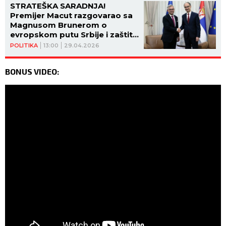
STRATEŠKA SARADNJA!
Premijer Macut razgovarao sa
Magnusom Brunerom o
evropskom putu Srbije i zaštiti
ljudskih prava! (FOTO)
POLITIKA
13:00
29.04.2026
BONUS VIDEO: