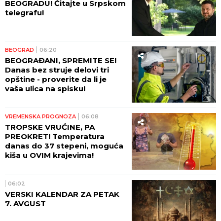
BEOGRADU! Čitajte u Srpskom
telegrafu!
BEOGRAD
06:20
BEOGRAĐANI, SPREMITE SE!
Danas bez struje delovi tri
opštine - proverite da li je
vaša ulica na spisku!
VREMENSKA PROGNOZA
06:08
TROPSKE VRUĆINE, PA
PREOKRET! Temperatura
danas do 37 stepeni, moguća
kiša u OVIM krajevima!
06:02
VERSKI KALENDAR ZA PETAK
7. AVGUST