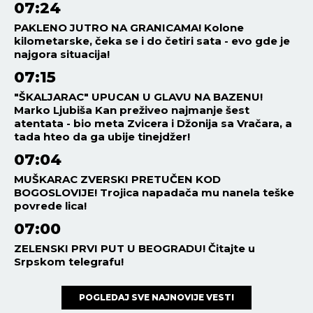
07:24
PAKLENO JUTRO NA GRANICAMA! Kolone
kilometarske, čeka se i do četiri sata - evo gde je
najgora situacija!
07:15
"ŠKALJARAC" UPUCAN U GLAVU NA BAZENU!
Marko Ljubiša Kan preživeo najmanje šest
atentata - bio meta Zvicera i Džonija sa Vračara, a
tada hteo da ga ubije tinejdžer!
07:04
MUŠKARAC ZVERSKI PRETUČEN KOD
BOGOSLOVIJE! Trojica napadača mu nanela teške
povrede lica!
07:00
ZELENSKI PRVI PUT U BEOGRADU! Čitajte u
Srpskom telegrafu!
POGLEDAJ SVE NAJNOVIJE VESTI