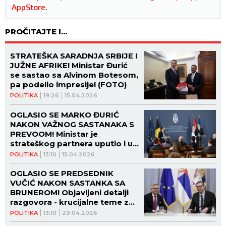
AppStore
.
PROČITAJTE I...
STRATEŠKA SARADNJA SRBIJE I
JUŽNE AFRIKE! Ministar Đurić
se sastao sa Alvinom Botesom,
pa podelio impresije! (FOTO)
POLITIKA
19:26
15.04.2026
OGLASIO SE MARKO ĐURIĆ
NAKON VAŽNOG SASTANAKA S
PREVOOM! Ministar je
strateškog partnera uputio i u
dešavanja na Kosovu i Metohiji!
POLITIKA
13:10
15.04.2026
(FOTO)
OGLASIO SE PREDSEDNIK
VUČIĆ NAKON SASTANKA SA
BRUNEROM! Objavljeni detalji
razgovora - krucijalne teme za
stolom! (FOTO)
POLITIKA
13:10
29.04.2026