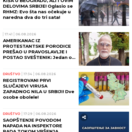
KIŠA U BEOGRADU, ALI I OVIM
DELOVIMA SRBIJE! Oglasio se
RHMZ: Evo šta nas očekuje u
naredna dva do tri sata!
17:41
06.08.2026
AMERIKANAC IZ
PROTESTANTSKE PORODICE
PREŠAO U PRAVOSLAVLJE I
POSTAO SVEŠTENIK: Jedan od
najuglednijih teologa
današnjice govori o svom
putu preobraćenja
DRUŠTVO
17:34
06.08.2026
REGISTROVANI PRVI
SLUČAJEVI VIRUSA
ZAPADNOG NILA U SRBIJI! Dve
osobe obolele!
DRUŠTVO
17:29
06.08.2026
SAOPŠTENJE POVODOM
NAPADA NA INSPEKTORE
RADA TOKOM VRŠENJA