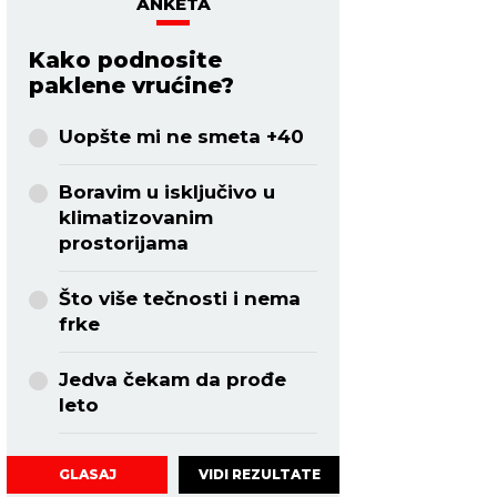
ANKETA
Kako podnosite
paklene vrućine?
Uopšte mi ne smeta +40
Boravim u isključivo u
klimatizovanim
prostorijama
Što više tečnosti i nema
frke
Jedva čekam da prođe
leto
VIDI REZULTATE
GLASAJ