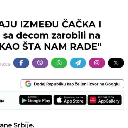
AJU IZMEĐU ČAČKA I
sa decom zarobili na
PAKAO ŠTA NAM RADE"
18:08
Dodaj Republiku kao željeni izvor na Googlu
ija
ane Srbije.