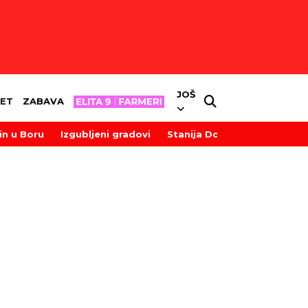
JOŠ
ET
ZABAVA
in u Boru
Izgubljeni gradovi
Stanija Dobrojević