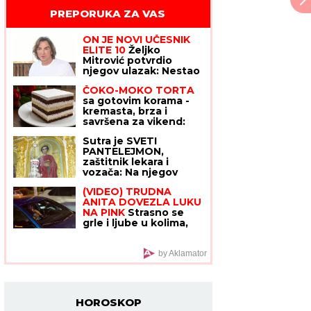
PREPORUKA ZA VAS
ON JE NOVI UČESNIK
ELITE 10
Željko
Mitrović potvrdio
njegov ulazak: Nestao
iz javnosti, pa pravio
ČOKO-MOKO TORTA
skandale i bio hapšen
sa gotovim korama -
kremasta, brza i
savršena za vikend:
Recept za poslasticu
Sutra je SVETI
za koju vam šporet
PANTELEJMON,
nije potreban
zaštitnik lekara i
vozača: Na njegov
praznik ovo nikako ne
(VIDEO) TRUDNA
radite - veruje se da
ANITA DOVEZLA LUKU
kazna stiže brže nego
NA PINK
Strasno se
što mislite
grle i ljube u kolima,
ne pušta ga: Blista
pred porođaj
by Aklamator
HOROSKOP