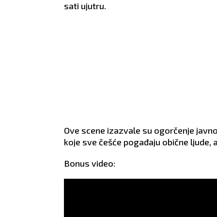
sati ujutru.
Ove scene izazvale su ogorčenje javnos
koje sve češće pogađaju obične ljude, a
Bonus video: