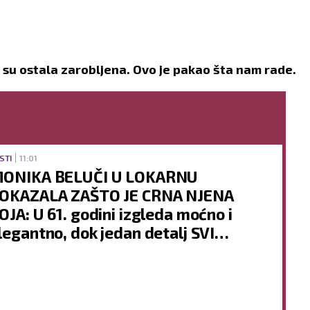
as su ostala zarobljena. Ovo je pakao šta nam rade.
STI
11:01
ONIKA BELUČI U LOKARNU
OKAZALA ZAŠTO JE CRNA NJENA
OJA: U 61. godini izgleda moćno i
legantno, dok jedan detalj SVI
omentarišu (FOTO)