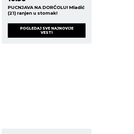
PUCNJAVA NA DORĆOLU! Mladić
(21) ranjen u stomak!
POGLEDAJ SVE NAJNOVIJE
VESTI