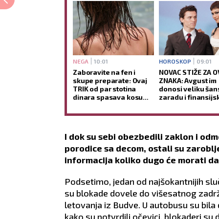
NEGA
10:01
HOROSKOP
09:01
Zaboravite na fen i
NOVAC STIŽE ZA O
skupe preparate: Ovaj
ZNAKA: Avgust im
TRIK od par stotina
donosi veliku šan
dinara spasava kosu
zaradu i finansijsk
POSLE MORA- više neće
preokret
biti KAO SLAMA
I dok su sebi obezbedili zaklon i odmo
porodice sa decom, ostali su zarobl
informacija koliko dugo će morati da
Podsetimo, jedan od najšokantnijih sl
su blokade dovele do višesatnog zadr
letovanja iz Budve. U autobusu su bila
kako su potvrdili očevici, blokaderi su