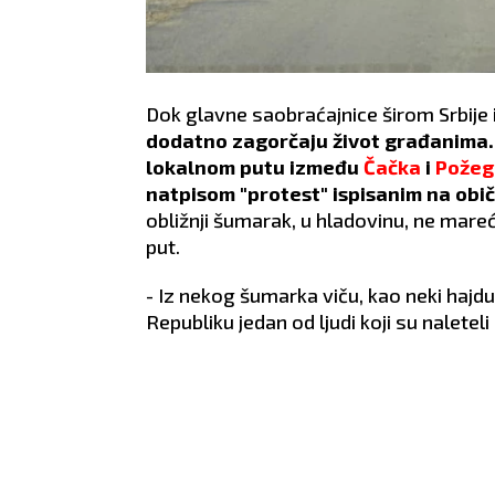
Dok glavne saobraćajnice širom Srbije i
dodatno zagorčaju život građanima.
lokalnom putu između
Čačka
i
Požeg
natpisom "protest" ispisanim na ob
obližnji šumarak, u hladovinu, ne mare
put.
- Iz nekog šumarka viču, kao neki hajdu
Republiku jedan od ljudi koji su naleteli