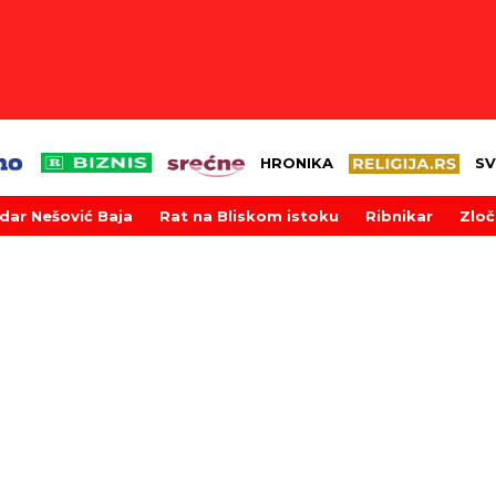
HRONIKA
SV
dar Nešović Baja
Rat na Bliskom istoku
Ribnikar
Zloč