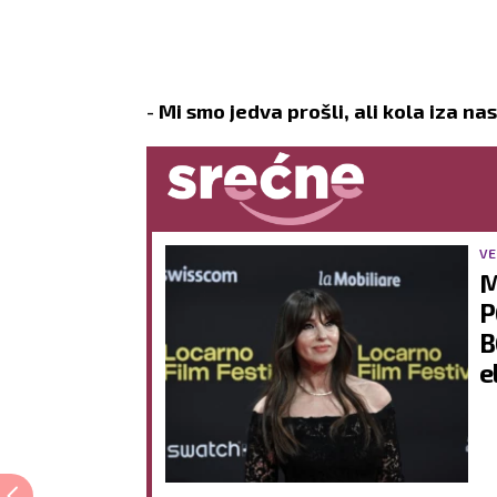
-
Mi smo jedva prošli, ali kola iza n
VE
M
P
B
e
k