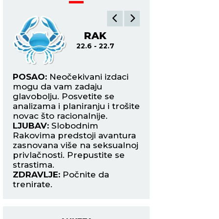
RAK
L
22.6 - 22.7
22.7
em
POSAO:
Neočekivani izdaci
POSAO:
Očekuje v
a
mogu da vam zadaju
finansijski uspeh, 
glavobolju. Posvetite se
posledica vaših mu
analizama i planiranju i trošite
promišljenih posl
novac što racionalnije.
poteza. Odlične ves
LJUBAV:
Slobodnim
rezultati.
Rakovima predstoji avantura
LJUBAV:
Slobodn
zasnovana više na seksualnoj
Lavovima se smeši
privlačnosti. Prepustite se
poznanstvo na n
strastima.
kraćem putovanju
ZDRAVLJE:
Počnite da
ZDRAVLJE:
Više s
trenirate.
odmarajte.