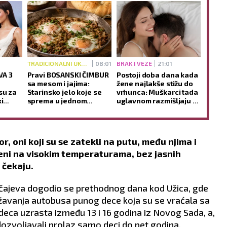
TRADICIONALNI UKUSI
08:01
BRAK I VEZE
21:01
VA 3
Pravi BOSANSKI ČIMBUR
Postoji doba dana kada
sa mesom i jajima:
žene najlakše stižu do
su za
Starinsko jelo koje se
vrhunca: Muškarci tada
i
sprema u jednom
uglavnom razmišljaju o
tiganju (RECEPT)
nečemu potpuno
drugom
r, oni koji su se zatekli na putu, među njima i
jeni na visokim temperaturama, bez jasnih
 čekaju.
učajeva dogodio se prethodnog dana kod Užica, gde
žavanja autobusa punog dece koja su se vraćala sa
 deca uzrasta između 13 i 16 godina iz Novog Sada, a,
 dozvoljavali prolaz samo deci do pet godina.