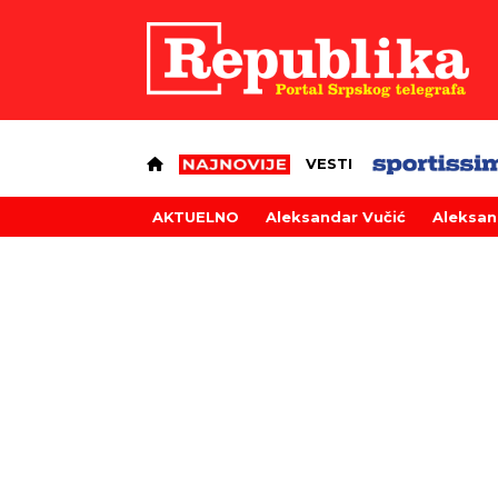
VESTI
AKTUELNO
Aleksandar Vučić
Aleksan