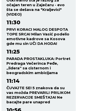
Otkrivamo šta je razlog za
očajan teren u Zaječaru - evo
šta se dešava na "Kraljevici"
(VIDEO)
11:30
PRVI KORACI MALOG DESPOTA
TOPE SRCA! Milan Vasić podelio
emotivne kadrove sa Kosova
gde mu sin UČI DA HODA!
11:25
PARADA PROSTAKLUKA: Portret
Predraga Večerinca Peđe,
„lidera“ sa cisternom i
beogradskim ambicijama
11:14
ČUVAJTE SE! 5 znakova da su
vas možda PREVARILI PRILIKOM
REZERVACIJE SMEŠTAJA! Ne
bacajte pare unapred
10:56