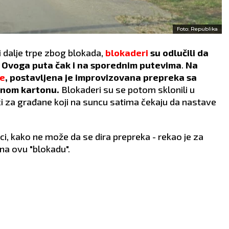
Foto: Republika
 dalje trpe zbog blokada,
blokaderi
su odlučili da
 Ovoga puta čak i na sporednim putevima
.
Na
e
, postavljena je improvizovana prepreka sa
ičnom kartonu.
Blokaderi su se potom sklonili u
ći za građane koji na suncu satima čekaju da nastave
ci, kako ne može da se dira prepreka - rekao je za
 na ovu "blokadu".