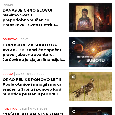
00:26
DANAS JE CRNO SLOVO!
Slavimo Svetu
prepodobnomučenicu
Paraskevu - Svetu Petrku
Rimljanku
DRUŠTVO
00:01
HOROSKOP ZA SUBOTU 8.
AVGUST: Blizanci će započeti
pravu ljubavnu avanturu,
Jarčevima je sjajan finansijski
period!
SRBIJA
23:43
07.08.2026
ORAO FELIKS PONOVO LETI!
Posle otmice i mnogih muka
vraćen u Srbiju i ponovo kod
Subotice pušten u prirodu!
(FOTO)
POLITIKA
23:21
07.08.2026
"NAŠI BILATERALNI SASTANCI