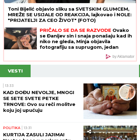
Toni Bijelić objavio sliku sa SVETSKIM GLUMCEM,
MREŽE SE USIJALE OD REAKCIJA, lajkovao i NOLE:
"PRIJATELJI ZA CEO ŽIVOT" (FOTO)
PRIČALO SE DA SE RAZVODE
Ovako
se Đanijev sin i snaja ponašaju kad ih
niko ne gleda, Minja objavila
fotografiju sa suprugom, jedan
detalj jasno otkriva u kakvom su
by Aklamator
braku
VESTI
13:33
KAD DOĐU NEVOLJE, MNOGI
SE SETE SVETE PETKE
TRNOVE: Ovo su reči molitve
koju joj upućuju
POLITIKA
13:31
KURTIJA ZASULI JAJIMA!