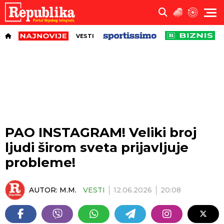
VESTI
PAO INSTAGRAM! Veliki broj
ljudi širom sveta prijavljuje
probleme!
AUTOR:
M.M.
VESTI
12.06.2026
20:08