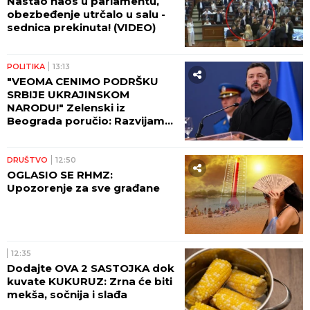
Nastao haos u parlamentu,
obezbeđenje utrčalo u salu -
sednica prekinuta! (VIDEO)
POLITIKA
13:13
"VEOMA CENIMO PODRŠKU
SRBIJE UKRAJINSKOM
NARODU!" Zelenski iz
Beograda poručio: Razvijamo
saradnju koja će pomoći da
izdržimo sve izazove rata!
DRUŠTVO
12:50
OGLASIO SE RHMZ:
Upozorenje za sve građane
12:35
Dodajte OVA 2 SASTOJKA dok
kuvate KUKURUZ: Zrna će biti
mekša, sočnija i slađa