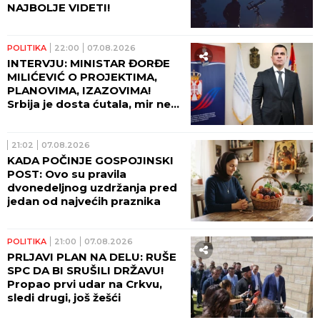
NAJBOLJE VIDETI!
POLITIKA
22:00
07.08.2026
INTERVJU: MINISTAR ĐORĐE
MILIĆEVIĆ O PROJEKTIMA,
PLANOVIMA, IZAZOVIMA!
Srbija je dosta ćutala, mir ne
može da počiva na zaboravu!
21:02
07.08.2026
KADA POČINJE GOSPOJINSKI
POST: Ovo su pravila
dvonedeljnog uzdržanja pred
jedan od najvećih praznika
POLITIKA
21:00
07.08.2026
PRLJAVI PLAN NA DELU: RUŠE
SPC DA BI SRUŠILI DRŽAVU!
Propao prvi udar na Crkvu,
sledi drugi, još žešći