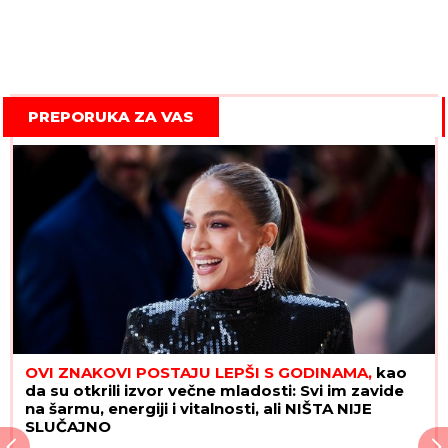
PREPORUKA ZA VAS
OVI ZNAKOVI POSTAJU LEPŠI S GODINAMA,
kao
da su otkrili izvor večne mladosti: Svi im zavide
na šarmu, energiji i vitalnosti, ali NIŠTA NIJE
SLUČAJNO