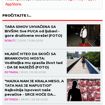
AppStore
.
PROČITAJTE I...
TARA SIMOV UHVAĆENA SA
BIVŠIM: Sve PUCA od ljubavi -
gore društvene mreže! (FOTO)
RIJALITI
23:00
11.06.2026
MLADIĆ HTEO DA SKOČI SA
BRANKOVOG MOSTA:
Voditeljka mu spasila život tad
- DA SE NAJEŽIŠ (FOTO)
ESTRADA
19:00
10.06.2026
"MAJKA NAM JE KRALA MESO, A
TATA NAS JE NAPUSTIO!"
Najbolnija ispovest naše
pevačice - SRCE HOĆE DA
PUKNE!
ESTRADA
08:00
09.06.2026