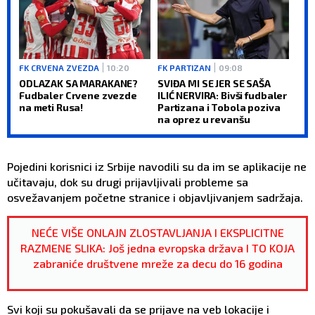
FK CRVENA ZVEZDA
10:20
FK PARTIZAN
09:08
ODLAZAK SA MARAKANE?
SVIĐA MI SE JER SE SAŠA
Fudbaler Crvene zvezde
ILIĆ NERVIRA: Bivši fudbaler
na meti Rusa!
Partizana i Tobola poziva
na oprez u revanšu
Pojedini korisnici iz Srbije navodili su da im se aplikacije ne
učitavaju, dok su drugi prijavljivali probleme sa
osvežavanjem početne stranice i objavljivanjem sadržaja.
NEĆE VIŠE ONLAJN ZLOSTAVLJANJA I EKSPLICITNE
RAZMENE SLIKA: Još jedna evropska država I TO KOJA
zabraniće društvene mreže za decu do 16 godina
Svi koji su pokušavali da se prijave na veb lokacije i