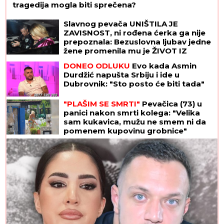
tragedija mogla biti sprečena?
Slavnog pevača UNIŠTILA JE
ZAVISNOST, ni rođena ćerka ga nije
prepoznala: Bezuslovna ljubav jedne
žene promenila mu je ŽIVOT IZ
KORENA
DONEO ODLUKU
Evo kada Asmin
Durdžić napušta Srbiju i ide u
Dubrovnik: "Sto posto će biti tada"
"PLAŠIM SE SMRTI"
Pevačica (73) u
panici nakon smrti kolega: "Velika
sam kukavica, mužu ne smem ni da
pomenem kupovinu grobnice"