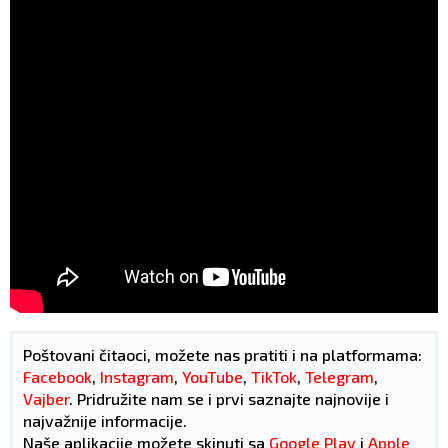
Poštovani čitaoci, možete nas pratiti i na platformama:
Facebook
,
Instagram
,
YouTube
,
TikTok
,
Telegram
,
Vajber
. Pridružite nam se i prvi saznajte najnovije i
najvažnije informacije.
Naše aplikacije možete skinuti sa
Google Play
i
Apple