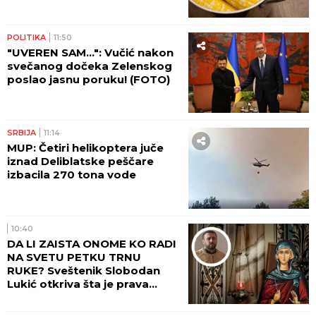
POLITIKA
11:50
"UVEREN SAM...": Vučić nakon
svečanog dočeka Zelenskog
poslao jasnu poruku! (FOTO)
SRBIJA
11:14
MUP: Četiri helikoptera juče
iznad Deliblatske peščare
izbacila 270 tona vode
10:40
DA LI ZAISTA ONOME KO RADI
NA SVETU PETKU TRNU
RUKE? Sveštenik Slobodan
Lukić otkriva šta je prava
pozadina ovih verovanja