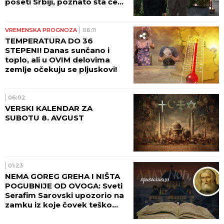
poseti Srbiji, poznato šta će
biti glavne teme razgovora!
VREMENSKA PROGNOZA
06:11
TEMPERATURA DO 36
STEPENI! Danas sunčano i
toplo, ali u OVIM delovima
zemlje očekuju se pljuskovi!
06:02
VERSKI KALENDAR ZA
SUBOTU 8. AVGUST
01:23
NEMA GOREG GREHA I NIŠTA
POGUBNIJE OD OVOGA: Sveti
Serafim Sarovski upozorio na
zamku iz koje čovek teško
pronalazi izlaz