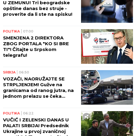
U ZEMUNU! Tri beogradske
opštine danas bez struje -
proverite da li ste na spisku!
POLITIKA
07:00
SMENJENA 2 DIREKTORA
ZBOG PORTALA "KO SI BRE
TI"! Čitajte u Srpskom
telegrafu!
SRBIJA
06:50
VOZAČI, NAORUŽAJTE SE
STRPLJENJEM! Gužve na
granicama od ranog jutra, na
jednom prelazu se čeka
ČETIRI SATA! AMSS upozorava
na dodatni problem!
POLITIKA
06:22
VUČIĆ I ZELENSKI DANAS U
PALATI SRBIJA! Predsednik
Ukrajine u prvoj zvaničnoj