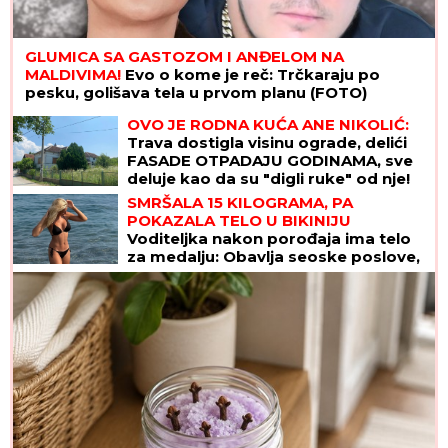
GLUMICA SA GASTOZOM I ANĐELOM NA
MALDIVIMA!
Evo o kome je reč: Trčkaraju po
pesku, golišava tela u prvom planu (FOTO)
OVO JE RODNA KUĆA ANE NIKOLIĆ:
Trava dostigla visinu ograde, delići
FASADE OTPADAJU GODINAMA, sve
deluje kao da su "digli ruke" od nje!
(FOTO)
SMRŠALA 15 KILOGRAMA, PA
POKAZALA TELO U BIKINIJU
Voditeljka nakon porođaja ima telo
za medalju: Obavlja seoske poslove,
a kada se skine muškarcima padnu
vilice