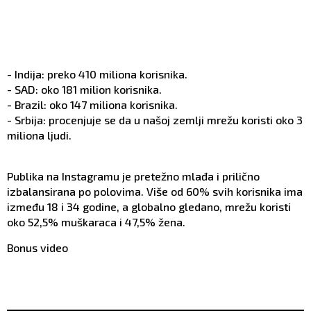
- Indija: preko 410 miliona korisnika.
- SAD: oko 181 milion korisnika.
- Brazil: oko 147 miliona korisnika.
- Srbija: procenjuje se da u našoj zemlji mrežu koristi oko 3
miliona ljudi.
Publika na Instagramu je pretežno mlađa i prilično
izbalansirana po polovima. Više od 60% svih korisnika ima
između 18 i 34 godine, a globalno gledano, mrežu koristi
oko 52,5% muškaraca i 47,5% žena.
Bonus video