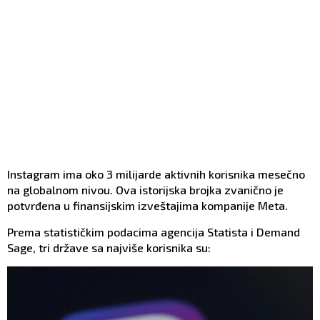
Instagram ima oko 3 milijarde aktivnih korisnika mesečno
na globalnom nivou. Ova istorijska brojka zvanično je
potvrđena u finansijskim izveštajima kompanije Meta.
Prema statističkim podacima agencija Statista i Demand
Sage, tri države sa najviše korisnika su: