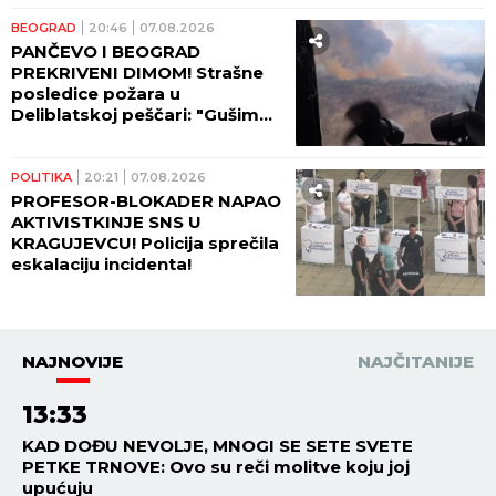
BEOGRAD
20:46
07.08.2026
PANČEVO I BEOGRAD
PREKRIVENI DIMOM! Strašne
posledice požara u
Deliblatskoj peščari: "Gušimo
se!"
POLITIKA
20:21
07.08.2026
PROFESOR-BLOKADER NAPAO
AKTIVISTKINJE SNS U
KRAGUJEVCU! Policija sprečila
eskalaciju incidenta!
NAJNOVIJE
NAJČITANIJE
13:33
KAD DOĐU NEVOLJE, MNOGI SE SETE SVETE
PETKE TRNOVE: Ovo su reči molitve koju joj
upućuju