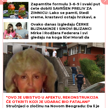
Zapamtite formulu 3-6-9 i svaki put
ćete dobiti SAVRŠEN PRELIV ZA
ZIMNICU: Lako se pamti, štedi
vreme, krastavci ostaju hrskavi, a
paradajz ne puca
Ovako danas izgledaju ĆERKE
BLIZNAKINJE I SINOVI BLIZANCI
Mirke i Rodžera Federera i svi
gledaju na koga liče! Morali da
zarađuju DŽEPERAC iako im je otac
milijarder: "Neka znaju da novac ne
pada sa neba"
"OVO JE UBISTVO U AFEKTU, REKONSTRUKCIJA
ĆE OTKRITI KOJI JE UDARAC BIO FATALAN!"
Stručnjaci o zločinu na Novom Beogradu: Da li je