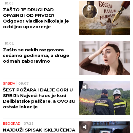
10:03
ZAŠTO JE DRUGI PAD
OPASNIJI OD PRVOG?
Odgovor vladike Nikolaja je
ozbiljno upozorenje
10:02
Zašto se nekih razgovora
sećamo godinama, a druge
odmah zaboravimo
SRBIJA
09:07
ŠEST POŽARA I DALJE GORI U
SRBIJI: Najveći haos je kod
Deliblatske peščare, a OVO su
ostale lokacije
BEOGRAD
07:23
NAJDUŽI SPISAK ISKLJUČENJA