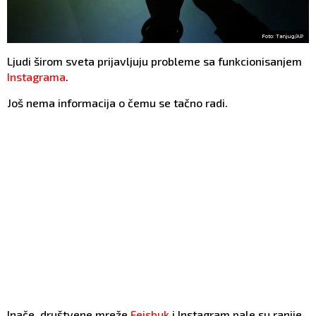
Foto: Tanjug/AP
Ljudi širom sveta prijavljuju probleme sa funkcionisanjem
Instagrama
.
Još nema informacija o čemu se tačno radi.
Inače, društvene mreže
Fejsbuk
i Instagram pale su ranije