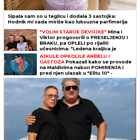
Sipala sam so u teglicu i dodala 3 sastojka:
Hodnik mi sada miriše kao luksuzna parfimerija
"VOLIM STARIJE DEVOJKE"
Mina i
Viktor progovorili o PRESELJENJU I
BRAKU, pa OPLELI po rijaliti
učesnicima: "Ledena kraljica je
opelješila deda Daneta (VIDEO)
AJKULE OPKOLILE ANĐELU I
GASTOZA
Pokazali kako se provode
na Maldivima nakon POMIRENJA i
pred njen ulazak u "Elitu 10" -
komentari samo pljušte (VIDEO)