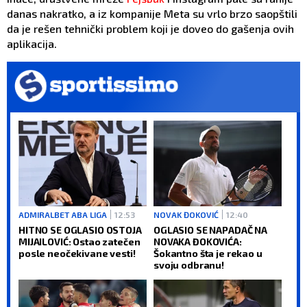
danas nakratko, a iz kompanije Meta su vrlo brzo saopštili
da je rešen tehnički problem koji je doveo do gašenja ovih
aplikacija.
ADMIRALBET ABA LIGA
12:53
NOVAK ĐOKOVIĆ
12:40
HITNO SE OGLASIO OSTOJA
OGLASIO SE NAPADAČ NA
MIJAILOVIĆ: Ostao zatečen
NOVAKA ĐOKOVIĆA:
posle neočekivane vesti!
Šokantno šta je rekao u
svoju odbranu!