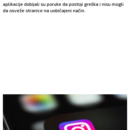
aplikacije dobijali su poruke da postoji greška i nisu mogli
da osveže stranice na uobičajeni način.