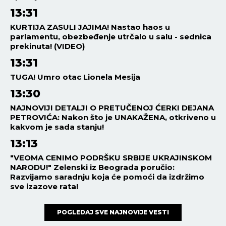
13:31
KURTIJA ZASULI JAJIMA! Nastao haos u
parlamentu, obezbeđenje utrčalo u salu - sednica
prekinuta! (VIDEO)
13:31
TUGA! Umro otac Lionela Mesija
13:30
NAJNOVIJI DETALJI O PRETUČENOJ ĆERKI DEJANA
PETROVIĆA: Nakon što je UNAKAŽENA, otkriveno u
kakvom je sada stanju!
13:13
"VEOMA CENIMO PODRŠKU SRBIJE UKRAJINSKOM
NARODU!" Zelenski iz Beograda poručio:
Razvijamo saradnju koja će pomoći da izdržimo
sve izazove rata!
POGLEDAJ SVE NAJNOVIJE VESTI