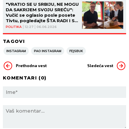
"VRATIO SE U SRBIJU, NE MOGU
DA SAKRIJEM SVOJU SREĆU":
Vučić se oglasio posle posete
Tivtu, pogledajte ŠTA RADI I S
KIM JE U DRUŠTVU (VIDEO)
POLITIKA
12:27
06.06.2026
TAGOVI
INSTAGRAM
PAO INSTAGRAM
FEJSBUK
Prethodna vest
Sledeća vest
KOMENTARI (
0
)