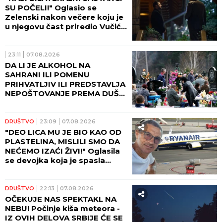
SU POČELI!" Oglasio se
Zelenski nakon večere koju je
u njegovu čast priredio Vučić!
(FOTO)
23:11
07.08.2026
DA LI JE ALKOHOL NA
SAHRANI ILI POMENU
PRIHVATLJIV ILI PREDSTAVLJA
NEPOŠTOVANJE PREMA DUŠI
POKOJNIKA: Crkva ima jasan
odgovor na ovu dilemu
DRUŠTVO
23:09
07.08.2026
"DEO LICA MU JE BIO KAO OD
PLASTELINA, MISLILI SMO DA
NEĆEMO IZAĆI ŽIVI!" Oglasila
se devojka koja je spasla
Ljubišu na letu Rajanera:
"Odjednom se čuo PRASAK!"
DRUŠTVO
22:13
07.08.2026
OČEKUJE NAS SPEKTAKL NA
NEBU! Počinje kiša meteora -
IZ OVIH DELOVA SRBIJE ĆE SE